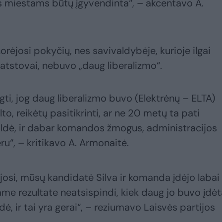
s miestams būtų įgyvendinta“, – akcentavo A.
orėjosi pokyčių, nes savivaldybėje, kurioje ilgai
 atstovai, nebuvo „daug liberalizmo“.
igti, jog daug liberalizmo buvo (Elektrėnų – ELTA)
o, reikėtų pasitikrinti, ar ne 20 metų ta pati
ldė, ir dabar komandos žmogus, administracijos
ru“, – kritikavo A. Armonaitė.
ėjosi, mūsų kandidatė Silva ir komanda įdėjo labai
tame rezultate neatsispindi, kiek daug jo buvo įdėt
dė, ir tai yra gerai“, – reziumavo Laisvės partijos