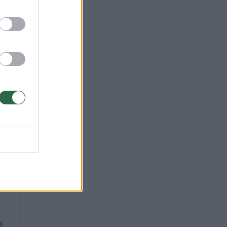
ų
nėms
bos