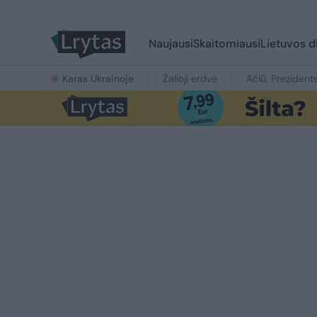
Naujausi
Skaitomiausi
Lietuvos d
Karas Ukrainoje
Žalioji erdvė
Ačiū, Prezident