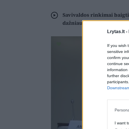
Savivaldos rinkimai baigti
dažniausi
Lrytas.lt -
If you wish 
sensitive in
confirm you
continue se
information 
further disc
participants
Downstream 
Persona
I want t