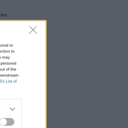
uvo
sonal or
ection to
ou may
 personal
out of the
 downstream
B’s List of