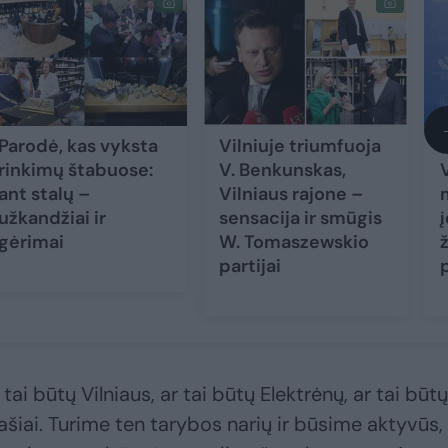
Parodė, kas vyksta
Vilniuje triumfuoja
rinkimų štabuose:
V. Benkunskas,
ant stalų –
Vilniaus rajone –
užkandžiai ir
sensacija ir smūgis
gėrimai
W. Tomaszewskio
partijai
tai būtų Vilniaus, ar tai būtų Elektrėnų, ar tai būtų
anašiai. Turime ten tarybos narių ir būsime aktyvūs,