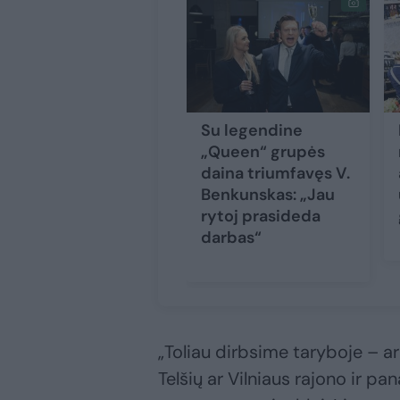
Su legendine
„Queen“ grupės
daina triumfavęs V.
Benkunskas: „Jau
rytoj prasideda
darbas“
„Toliau dirbsime taryboje – ar 
Telšių ar Vilniaus rajono ir p