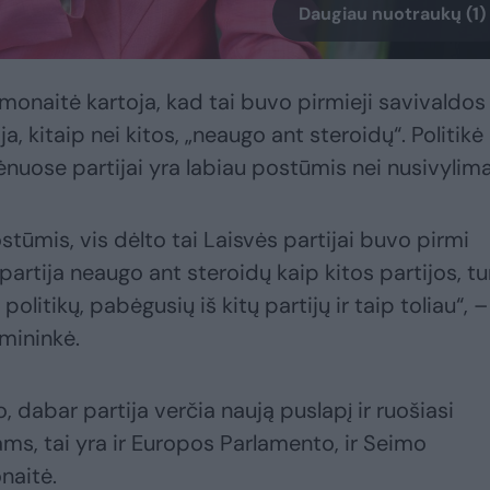
Daugiau nuotraukų (1)
rmonaitė kartoja, kad tai buvo pirmieji savivaldos
ija, kitaip nei kitos, „neaugo ant steroidų“. Politikė
nuose partijai yra labiau postūmis nei nusivylima
tūmis, vis dėlto tai Laisvės partijai buvo pirmi
partija neaugo ant steroidų kaip kitos partijos, tu
olitikų, pabėgusių iš kitų partijų ir taip toliau“, –
rmininkė.
, dabar partija verčia naują puslapį ir ruošiasi
ms, tai yra ir Europos Parlamento, ir Seimo
naitė.