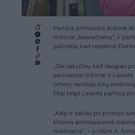
Partijos pirmininkė Aušrinė A
rinkimai „laisviečiams“, ir part
pabrėžia, kad nesėkmė Elektrė
„Gal sakyčiau, kad daugiau pos
savivaldos rinkimai ir Laisvės 
omeny neviliojo kitų senbuvių p
Eltai teigė Laisvės partijos pi
„Kaip ir sakiau po pirmojo turo
kitiems artimiausiems rinkima
rinkimams“, – pridūrė A. Armo