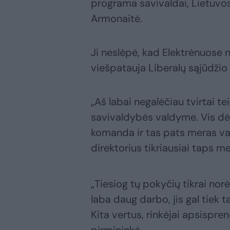
programa savivaldai, Lietuvo
Armonaitė.
Ji neslėpė, kad Elektrėnuose n
viešpatauja Liberalų sąjūdžio
„Aš labai negalėčiau tvirtai te
savivaldybės valdyme. Vis dėlt
komanda ir tas pats meras va
direktorius tikriausiai taps me
„Tiesiog tų pokyčių tikrai nor
laba daug darbo, jis gal tiek 
Kita vertus, rinkėjai apsispren
pirmininkė.