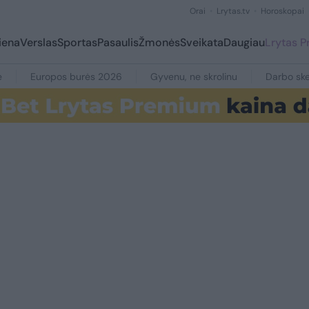
Orai
Lrytas.tv
Horoskopai
iena
Verslas
Sportas
Pasaulis
Žmonės
Sveikata
Daugiau
Lrytas 
e
Europos burės 2026
Gyvenu, ne skrolinu
Darbo ske