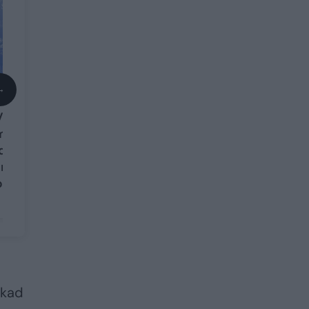
→
V. Landsbergis apie
Vilniaus rajono
mero rinkimus:
įdomu stebėti, ar
žmonės ten jau
pradeda mąstyti
 kad