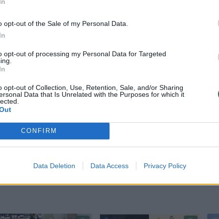
In
o opt-out of the Sale of my Personal Data.
In
to opt-out of processing my Personal Data for Targeted
ing.
In
igojimų Lietuvos žmonėms dirbti ne tik savivaldybi
o opt-out of Collection, Use, Retention, Sale, and/or Sharing
ndatus, bet ir Vyriausybėje bei Seime.
ersonal Data that Is Unrelated with the Purposes for which it
lected.
Out
s partija vis dar turi įsipareigojimų Lietuvos žmo
CONFIRM
me, ir taip pat savivaldybėse, kur turime savo tary
Data Deletion
Data Access
Privacy Policy