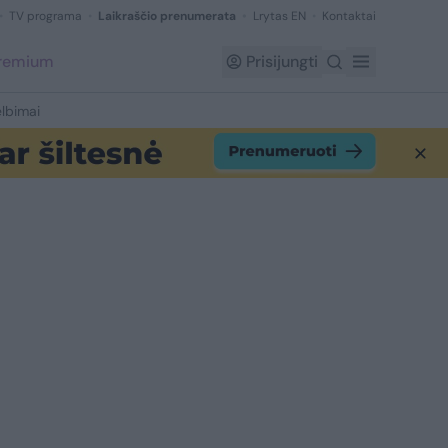
TV programa
Laikraščio prenumerata
Lrytas EN
Kontaktai
Premium
Prisijungti
lbimai