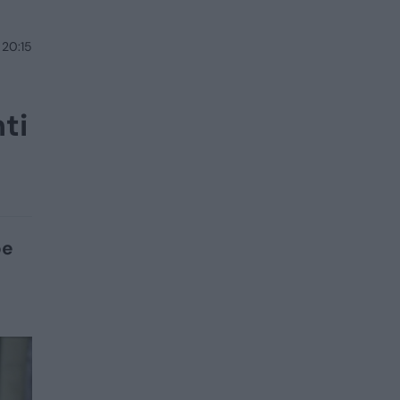
 20:15
ti
be