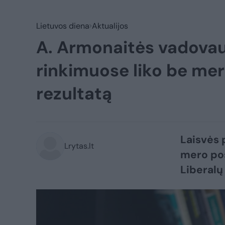
Lietuvos diena
Aktualijos
A. Armonaitės vadovau
rinkimuose liko be merų
rezultatą
Laisvės 
Lrytas.lt
mero pos
Liberalų