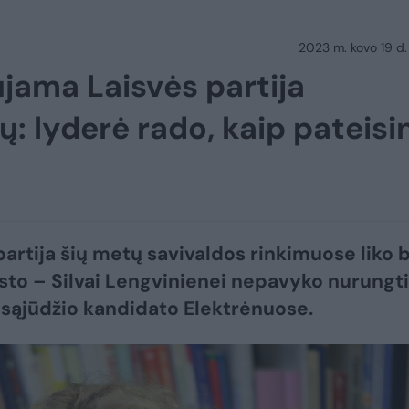
2023 m. kovo 19 d.
jama Laisvės partija
: lyderė rado, kaip pateisin
partija šių metų savivaldos rinkimuose liko 
to – Silvai Lengvinienei nepavyko nurungti
 sąjūdžio kandidato Elektrėnuose.