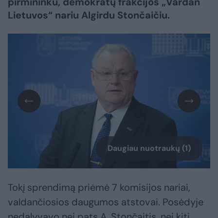
pirmininku, demokratų frakcijos „Vardan
Lietuvos“ nariu Algirdu Stončaičiu.
Daugiau nuotraukų (1)
Tokį sprendimą priėmė 7 komisijos nariai,
valdančiosios daugumos atstovai. Posėdyje
nedalyvavo nei pats A. Stončaitis, nei kiti