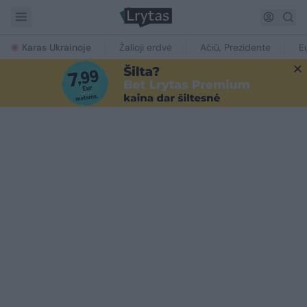
Karas Ukrainoje
Žalioji erdvė
Ačiū, Prezidente
E