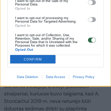
I want to opt-out of the Sale of my
posėdžių salę. Seimo statute numatyta, kad
Personal Data.
Opted In
savo poziciją Seimo nariai išreiškia slaptu
balsavimu. Visgi, kad pasitikėjimą paradęs
I want to opt-out of processing my
Personal Data for Targeted Advertising.
politikas būtų pašalinamas iš posto, tam turi
Opted In
pritarti parlamento dauguma – nutarimą
I want to opt-out of Collection, Use,
Retention, Sale, and/or Sharing of my
turėtų palaikyti ne mažiau kaip 71 Seimo
Personal Data that Is Unrelated with the
Purposes for which it was collected.
narys.
Opted Out
CONFIRM
ELTA primena, Antikorupcijos komisijos nariai
nepasitikėjimą A. Stončaičiu išreiškė dar
Data Deletion
Data Access
Privacy Policy
sausio mėnesį po to, kai lapkričio 7 ir 9
dienomis viešojoje erdvėje publikuoti
straipsniai, kuriuose buvo teigiama, kad A.
Stončaičiui 2019 m. neva neturėjo būti
išduotas leidimas dirbti su įslaptinta