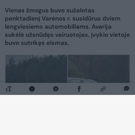
Vienas žmogus buvo sužalotas
penktadienį Varėnos r. susidūrus dviem
lengviesiems automobiliams. Avarija
sukėlė užsnūdęs vairuotojas, įvykio vietoje
buvo sutrikęs eismas.
Daugiau nuotraukų (3)