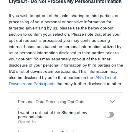
Lrytas.lt -
Do Not Process My Personal Information
Antikorupcijos komisijoje
Antikoru
sudaryti laikinąją tyrimo
posėdžiu
If you wish to opt-out of the sale, sharing to third parties, or
grupę, tirsiančią paramos
atstovai 
processing of your personal or sensitive information for
Taivano įmonėms skaidrumą
sargus
targeted advertising by us, please use the below opt-out
section to confirm your selection. Please note that after your
opt-out request is processed you may continue seeing
interest-based ads based on personal information utilized by
us or personal information disclosed to third parties prior to
your opt-out. You may separately opt-out of the further
„Teisės departamentas, kur pateikė išvadą –
disclosure of your personal information by third parties on the
labai svarbu, kad nekvestionuoja išreikšto
IAB’s list of downstream participants. This information may
also be disclosed by us to third parties on the
IAB’s List of
nepasitikėjimo“, – konservatoriui antrino
Downstream Participants
that may further disclose it to other
Liberalų sąjūdžio frakcijos seniūnas Eugenijus
third parties.
Gentvilas.
Personal Data Processing Opt Outs
I want to opt-out of the Sharing of my
Po šio sprendimo, nepasitikėjimo A.
personal data.
Opted In
Stončaičiu klausimas persikels į plenarinių