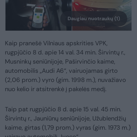
Daugiau nuotraukų (1)
Kaip pranešė Vilniaus apskrities VPK,
rugpjūčio 8 d. apie 14 val. 34 min. Širvintų r.,
Musninkų seniūnijoje, Paširvinčio kaime,
automobilis „Audi A6“, vairuojamas girto
(2,06 prom.) vyro (gim. 1998 m.), nuvažiavo
nuo kelio ir atsitrenkė į pakelės medį.
Taip pat rugpjūčio 8 d. apie 15 val. 45 min.
Širvintų r., Jauniūnų seniūnijoje, Užublendžių
kaime, girtas (1,79 prom.) vyras (gim. 1973 m.)
vairavo automobilį „Iveco“.