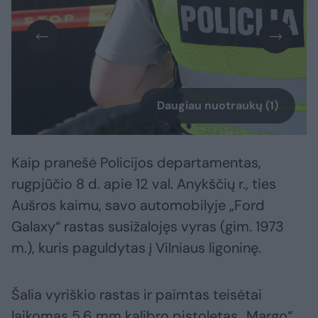
Daugiau nuotraukų (1)
Kaip pranešė Policijos departamentas,
rugpjūčio 8 d. apie 12 val. Anykščių r., ties
Aušros kaimu, savo automobilyje „Ford
Galaxy“ rastas susižalojęs vyras (gim. 1973
m.), kuris paguldytas į Vilniaus ligoninę.
Šalia vyriškio rastas ir paimtas teisėtai
laikomas 5,6 mm kalibro pistoletas „Margo“.