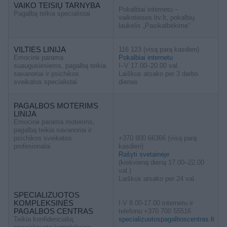
VAIKO TEISIŲ TARNYBA
Pokalbiai internetu –
Pagalbą teikia specialistai
vaikoteises.lrv.lt, pokalbių
laukelis „Pasikalbėkime“
VILTIES LINIJA
116 123 (visą parą kasdien)
Emocinė parama
Pokalbiai internetu
suaugusiesiems, pagalbą teikia
I–V 17.00–20.00 val.
savanoriai ir psichikos
Laiškus atsako per 3 darbo
sveikatos specialistai
dienas
PAGALBOS MOTERIMS
LINIJA
Emocinė parama moterims,
pagalbą teikia savanoriai ir
psichikos sveikatos
+370 800 66366 (visą parą
profesionalai
kasdien)
Rašyti svetainėje
(kiekvieną dieną 17.00–22.00
val.)
Laiškus atsako per 24 val.
SPECIALIZUOTOS
KOMPLEKSINĖS
I-V 8.00-17.00 internetu ir
PAGALBOS CENTRAS
telefonu +370 700 55516
Teikia konfidencialią,
specializuotospagalboscentras.lt