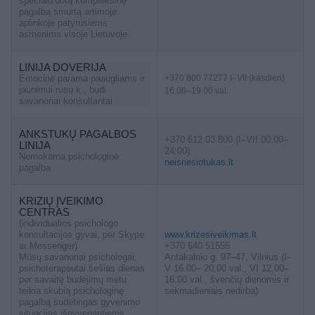
specializuotą kompleksinę
pagalbą smurtą artimoje
aplinkoje patyrusiems
asmenims visoje Lietuvoje.
LINIJA DOVERIJA
Emocinė parama paaugliams ir
+370 800 77277 I–VII (kasdien)
jaunimui rusų k., budi
16.00–19.00 val.
savanoriai konsultantai
ANKSTUKŲ PAGALBOS
+370 612 03 800 (I–VII 00:00–
LINIJA
24:00)
Nemokama psichologinė
neisnesiotukas.lt
pagalba
KRIZIŲ ĮVEIKIMO
CENTRAS
(individualios psichologo
konsultacijos gyvai, per Skype
www.krizesiveikimas.lt
ar Messenger)
+370 640 51555
Mūsų savanoriai psichologai,
Antakalnio g. 97–47, Vilnius (I–
psichoterapeutai šešias dienas
V 16.00– 20.00 val., VI 12.00–
per savaitę budėjimų metu
16.00 val., švenčių dienomis ir
teikia skubią psichologinę
sekmadieniais nedirba)
pagalbą sudėtingas gyvenimo
situacijas išgyvenantiems