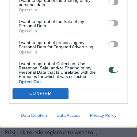
I want to opt-out of the Sharing of my
CENTRAS
personal data.
+370 603 57912
Nemokama psichologinė
krizinionestumocentras.lt
Opted In
pagalba nėštumo metu, po
Nemokama pagalba teikiama
gimdymo, patyrus persileidimą,
gyvai, telefonu, internetu.
I want to opt-out of the Sale of my
naujagimio netektį, nėštumo
Personal Data.
nutraukimą.
Opted In
+370 604 11119 (I–VII,18.00–
I want to opt-out of processing my
„NELIK VIENAS“
22.00 val.)
Personal Data for Targeted Advertising.
Pagalbos linija vyrams
nelikvienas.lt
Opted In
Atsako per 72 val.
I want to opt-out of Collection, Use,
Retention, Sale, and/or Sharing of my
Personal Data that Is Unrelated with the
Purposes for which it was collected.
sužalojimas
Anykščių rajonas
pistoletas
Opted Out
CONFIRM
Komentuoti po šiuo straipsniu
Data Deletion
Data Access
Privacy Policy
Komentuoti gali tik Lrytas registruoti vartotojai.
Prisijunkite prie registruotų vartotojų