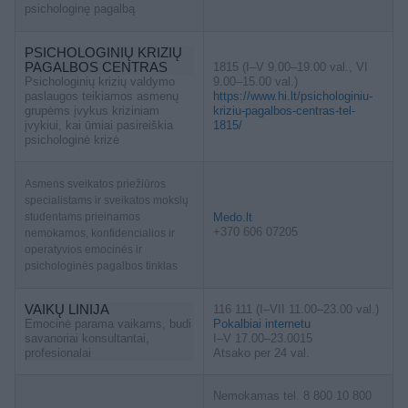
psichologinę pagalbą
PSICHOLOGINIŲ KRIZIŲ
PAGALBOS CENTRAS
1815 (I–V 9.00–19.00 val., VI
Psichologinių krizių valdymo
9.00–15.00 val.)
paslaugos teikiamos asmenų
https://www.hi.lt/psichologiniu-
grupėms įvykus kriziniam
kriziu-pagalbos-centras-tel-
įvykiui, kai ūmiai pasireiškia
1815/
psichologinė krizė
Asmens sveikatos priežiūros
specialistams ir sveikatos mokslų
studentams prieinamos
Medo.lt
+370 606 07205
nemokamos, konfidencialios ir
operatyvios emocinės ir
psichologinės pagalbos tinklas
VAIKŲ LINIJA
116 111 (I–VII 11.00–23.00 val.)
Emocinė parama vaikams, budi
Pokalbiai internetu
savanoriai konsultantai,
I–V 17.00–23.0015
profesionalai
Atsako per 24 val.
Nemokamas tel. 8 800 10 800