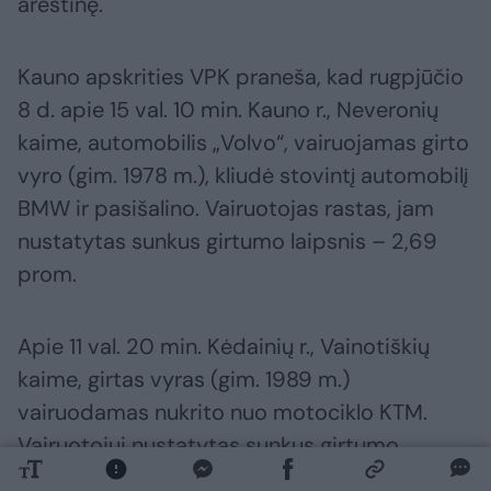
areštinę.
Kauno apskrities VPK praneša, kad rugpjūčio
8 d. apie 15 val. 10 min. Kauno r., Neveronių
kaime, automobilis „Volvo“, vairuojamas girto
vyro (gim. 1978 m.), kliudė stovintį automobilį
BMW ir pasišalino. Vairuotojas rastas, jam
nustatytas sunkus girtumo laipsnis – 2,69
prom.
Apie 11 val. 20 min. Kėdainių r., Vainotiškių
kaime, girtas vyras (gim. 1989 m.)
vairuodamas nukrito nuo motociklo KTM.
Vairuotojui nustatytas sunkus girtumo
laipsnis – 2,56 prom. Jis dėl patirtų