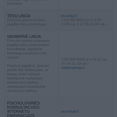
žmonėms
TĖVŲ LINIJA
tevulinija.lt
Emocinė parama tėvams,
+370 800 90012 (I–V 9.00–
pagalbą teikia psichologai
13.00 val. ir 17.00–21.00 val.)
SIDABRINĖ LINIJA
Emocinė parama senjorams,
pagalbą teikia profesionalūs
konsultantai, reguliariai
bendrauja savanoriai ir kiti
senjorai
+370 800 80020 (I–V 8–22 val.,
VI–VII 11–19 val.)
Prireikus pagalbos, jaučiant
sidabrinelinija.lt
poreikį būti išklausytam, ar
tiesiog norint susirasti
bendramintį nuolatiniam
bendravimui telefonu,
nedvejodami skambinkite
nemokamu telefonu
PSICHOLOGINĖS
KONSULTACIJOS
INTERNETU
psyvirtual.lt
EMIGRACIJOS