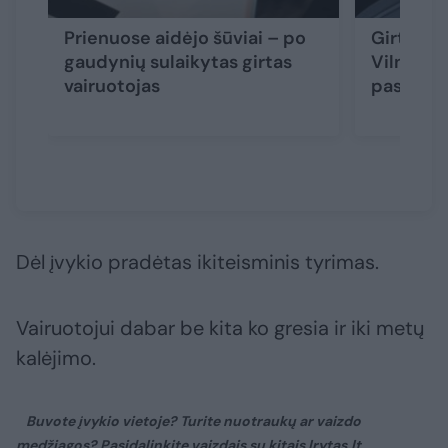
Prienuose aidėjo šūviai – po
Girtas va
gaudynių sulaikytas girtas
Vilniaus
vairuotojas
paspirtu
Dėl įvykio pradėtas ikiteisminis tyrimas.
Vairuotojui dabar be kita ko gresia ir iki metų
kalėjimo.
Buvote įvykio vietoje? Turite nuotraukų ar vaizdo
medžiagos? Pasidalinkite vaizdais su kitais lrytas.lt