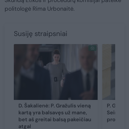
Skundą Etikos ir procedūrų komisijai pateikė
politologė Rima Urbonaitė.
Susiję straipsniai
D. Šakalienė: P. Gražulis vieną
P. Gražu
kartą yra balsavęs už mane,
Seimas n
bet aš greitai balsą pakeičiau
proceso 
atgal