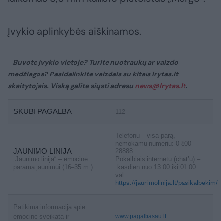
Įvykio aplinkybės aiškinamos.
Buvote įvykio vietoje? Turite nuotraukų ar vaizdo
medžiagos? Pasidalinkite vaizdais su kitais lrytas.lt
skaitytojais. Viską galite siųsti adresu
news@lrytas.lt
.
SKUBI PAGALBA
112
Telefonu – visą parą,
nemokamu numeriu: 0 800
JAUNIMO LINIJA
28888
„Jaunimo linija“ – emocinė
Pokalbiais internetu (chat’u) –
parama jaunimui (16–35 m.)
kasdien nuo 13:00 iki 01:00
val.:
https://jaunimolinija.lt/pasikalbekim/
Patikima informacija apie
emocinę sveikatą ir
www.pagalbasau.lt