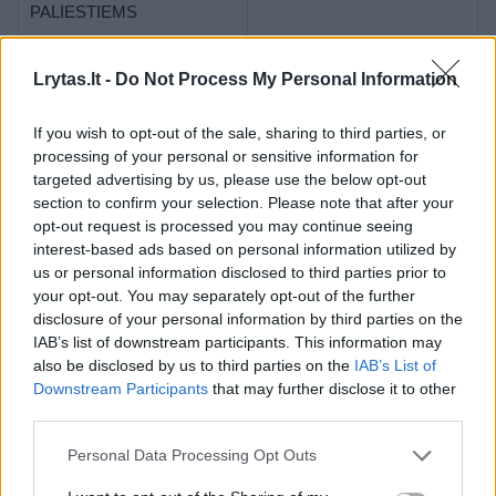
PALIESTIEMS
+370 670 00027 (I–V 10.00–
VYRŲ LINIJA
Lrytas.lt -
Do Not Process My Personal Information
14.00 val.)
Emocinė parama vyrams,
vyrulinija.lt
telefonu konsultuoja specialistai
Atsako per 72 val.
If you wish to opt-out of the sale, sharing to third parties, or
processing of your personal or sensitive information for
LINIJA „TU ESI“
targeted advertising by us, please use the below opt-out
Pagalba galvojantiems apie
section to confirm your selection. Please note that after your
savižudybę arba ieškantiems
pagalbos artimajam
opt-out request is processed you may continue seeing
Svetainėje pateikiama
tuesi.lt
interest-based ads based on personal information utilized by
informacija yra trumpa,
us or personal information disclosed to third parties prior to
atsižvelgiant į konkrečius
kiekvienos tikslinės grupės
your opt-out. You may separately opt-out of the further
poreikius
disclosure of your personal information by third parties on the
IAB’s list of downstream participants. This information may
Telefonas laikinai
also be disclosed by us to third parties on the
IAB’s List of
MAMOS LINIJA
nepasiekiamas į laiškus
Downstream Participants
that may further disclose it to other
Mamoms, kurios ieško
atsakoma (I-IV 10.00–20.00 V
third parties.
emocinės pagalbos anonimiškai
iki 18.00)
mamoslinija.lt
Personal Data Processing Opt Outs
KRIZINIO NĖŠTUMO