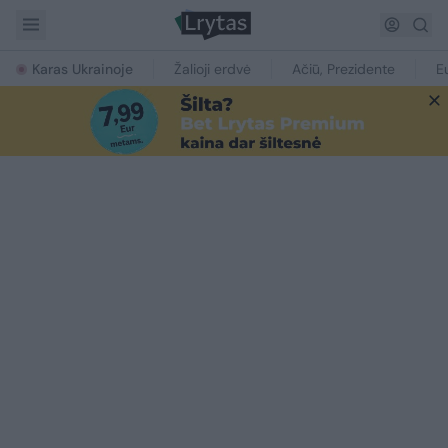
Karas Ukrainoje
Žalioji erdvė
Ačiū, Prezidente
E