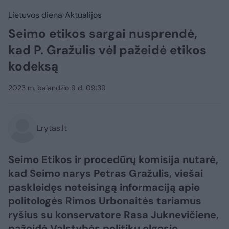
Lietuvos diena
Aktualijos
Seimo etikos sargai nusprendė,
kad P. Gražulis vėl pažeidė etikos
kodeksą
2023 m. balandžio 9 d. 09:39
Lrytas.lt
Seimo Etikos ir procedūrų komisija nutarė,
kad Seimo narys Petras Gražulis, viešai
paskleidęs neteisingą informaciją apie
politologės Rimos Urbonaitės tariamus
ryšius su konservatore Rasa Juknevičiene,
pažeidė Valstybės politikų elgesio