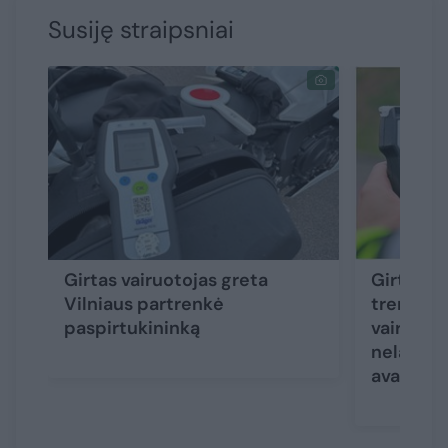
Susiję straipsniai
Girtas vairuotojas greta
Girto va
Vilniaus partrenkė
trenkėsi 
paspirtukininką
vairuoto
nelaukda
avarijos 