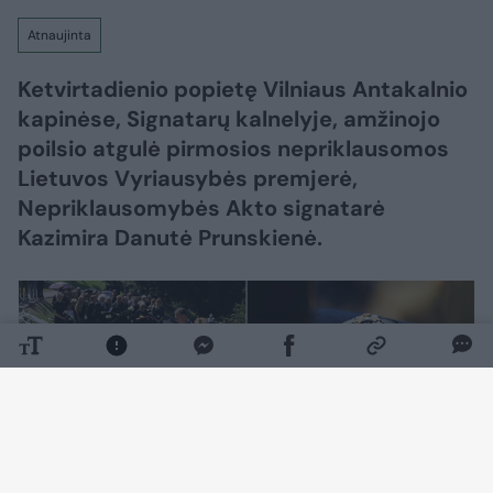
Atnaujinta
Ketvirtadienio popietę Vilniaus Antakalnio
kapinėse, Signatarų kalnelyje, amžinojo
poilsio atgulė pirmosios nepriklausomos
Lietuvos Vyriausybės premjerė,
Nepriklausomybės Akto signatarė
Kazimira Danutė Prunskienė.