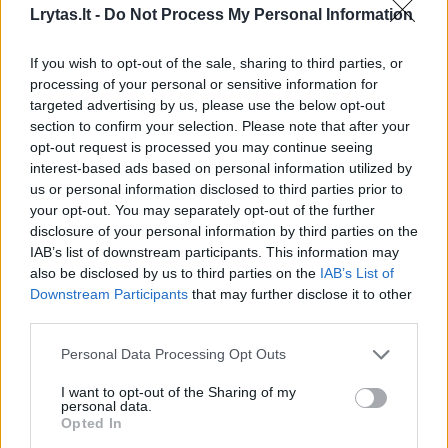
Lrytas.lt -
Do Not Process My Personal Information
Vilniaus skyriaus pirmininkę Erika Kuročkina!
Šiandien vykusio skyriaus Visuotinio
If you wish to opt-out of the sale, sharing to third parties, or
susirinkimo metu buvo išrinkta nauja
processing of your personal or sensitive information for
targeted advertising by us, please use the below opt-out
pirmininkė, jos pavaduotojai – Laura Bliujienė
section to confirm your selection. Please note that after your
ir Arūnas Šileris, nauja Valdybos sudėtis bei
opt-out request is processed you may continue seeing
interest-based ads based on personal information utilized by
Kontrolės komisija.
us or personal information disclosed to third parties prior to
your opt-out. You may separately opt-out of the further
disclosure of your personal information by third parties on the
IAB’s list of downstream participants. This information may
Susiję straipsniai
also be disclosed by us to third parties on the
IAB’s List of
Downstream Participants
that may further disclose it to other
third parties.
Personal Data Processing Opt Outs
I want to opt-out of the Sharing of my
personal data.
Opted In