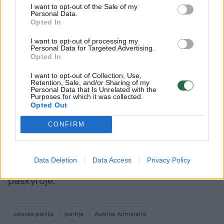
I want to opt-out of the Sale of my
Personal Data.
Opted In
A. Armonaitė: J. Šiugždinienė
A. Armona
I want to opt-out of processing my
turi įsivertinti
deleguoti
Personal Data for Targeted Advertising.
pasitikri
Opted In
I want to opt-out of Collection, Use,
Retention, Sale, and/or Sharing of my
Personal Data that Is Unrelated with the
Purposes for which it was collected.
Opted Out
Linkime naujai komandai daug ryžto ir
CONFIRM
užsidegimo, vedant į priekį didžiausią Laisvės
partijos skyrių, vienijantį beveik 2000 narių“,
Data Deletion
Data Access
Privacy Policy
– rašoma Laisvės partijos „Facebook“
paskyroje.
Laisvės partija
partija
Aušrinė Armonaitė