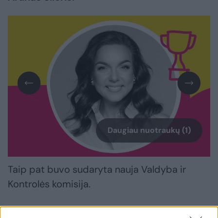
Daugiau nuotraukų (1)
Taip pat buvo sudaryta nauja Valdyba ir
Kontrolės komisija.
„Sveikiname naujai išrinktą Laisvės partijos