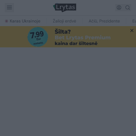
Karas Ukrainoje
Žalioji erdvė
Ačiū, Prezidente
E