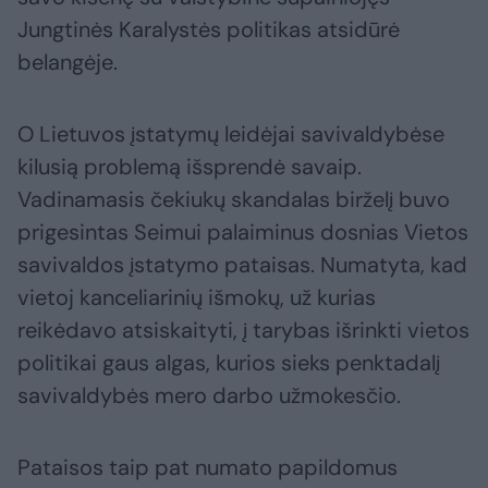
Jungtinės Karalystės politikas atsidūrė
belangėje.
O Lietuvos įstatymų leidėjai savivaldybėse
kilusią problemą išsprendė savaip.
Vadinamasis čekiukų skandalas birželį buvo
prigesintas Seimui palaiminus dosnias Vietos
savivaldos įstatymo pataisas. Numatyta, kad
vietoj kanceliarinių išmokų, už kurias
reikėdavo atsiskaityti, į tarybas išrinkti vietos
politikai gaus algas, kurios sieks penktadalį
savivaldybės mero darbo užmokesčio.
Pataisos taip pat numato papildomus