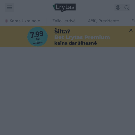
Karas Ukrainoje
Žalioji erdvė
Ačiū, Prezidente
E