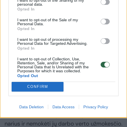
„Būtų buvę kur kas geriau neįsprausti
I want to opt-out of the Sharing of my
personal data.
savivaldybių į maksimalius rėmus ir leisti
Opted In
pačioms nuspręsti dėl atlyginimo dydžio. Tai
I want to opt-out of the Sale of my
Personal Data.
būtų buvęs optimalus ir visiems tikęs
Opted In
variantas.
I want to opt-out of processing my
Personal Data for Targeted Advertising.
Opted In
Bet frakcijų seniūnų pasitarime buvau vienas,
I want to opt-out of Collection, Use,
kuris gynė šią poziciją. Visi kiti norėjo
Retention, Sale, and/or Sharing of my
Personal Data that Is Unrelated with the
lygiavos, kuriai aš nepritariu, tačiau
Purposes for which it was collected.
Opted Out
pralošiau“, – pripažino R. Juška.
CONFIRM
Anot šio Liberalų sąjūdžio frakcijos atstovo,
nusvėrė argumentai, esą kai kurie merai gali
Data Deletion
Data Access
Privacy Policy
finansiškai skriausti jiems nelojalius tarybos
narius ir nemokėti jų darbo verto užmokesčio.