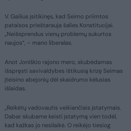
V. Gailius įsitikinęs, kad Seimo priimtos
pataisos prieštarauja šalies Konstitucijai.
„Neišsprendus vienų problemų sukurtos
naujos“, – mano liberalas.
Anot Joniškio rajono mero, skubėdamas
išspręsti savivaldybes ištikusią krizę Seimas
įteisino abejonių dėl skaidrumo kėlusias
išlaidas.
„Reikėtų vadovautis veikiančiais įstatymais.
Dabar skubame keisti įstatymą vien todėl,
kad kažkas jo nesilaikė. O reikėjo tiesiog