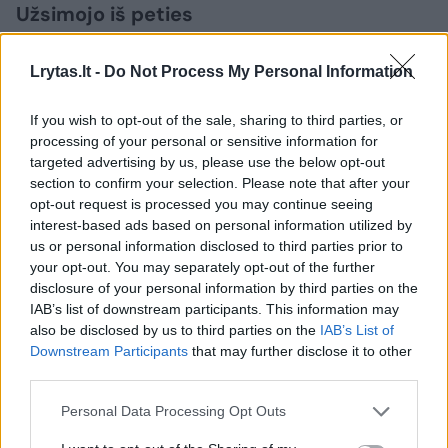
Užsimojo iš peties
Lrytas.lt -
Do Not Process My Personal Information
Seimo Valstybės valdymo ir savivaldybių
komitetas iš pradžių siūlė leisti pačioms
If you wish to opt-out of the sale, sharing to third parties, or
savivaldybėms nuspręsti, kokio dydžio atlygį
processing of your personal or sensitive information for
targeted advertising by us, please use the below opt-out
mokėti tarybų nariams, bet jis neturėtų
section to confirm your selection. Please note that after your
viršyti penktadalio mero uždarbio.
opt-out request is processed you may continue seeing
interest-based ads based on personal information utilized by
us or personal information disclosed to third parties prior to
Vis dėlto Seimas apsisprendė kitaip.
your opt-out. You may separately opt-out of the further
disclosure of your personal information by third parties on the
Komiteto vadovas R. Juška, pats anksčiau
IAB’s list of downstream participants. This information may
vadovavęs Jurbarko rajonui, apgailestavo dėl
also be disclosed by us to third parties on the
IAB’s List of
Downstream Participants
that may further disclose it to other
tokio parlamentarų sprendimo. Politikas
third parties.
mano, kad jie buvo pernelyg dosnūs.
Personal Data Processing Opt Outs