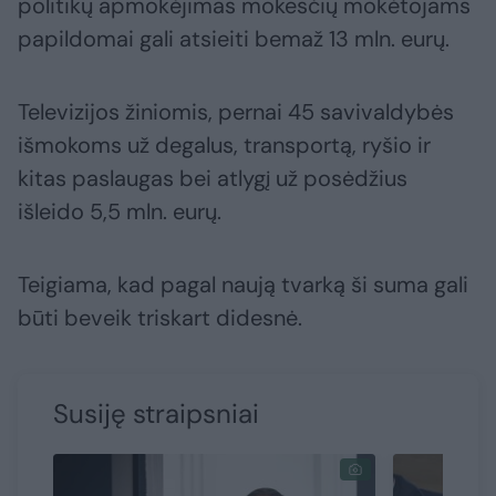
politikų apmokėjimas mokesčių mokėtojams
papildomai gali atsieiti bemaž 13 mln. eurų.
Televizijos žiniomis, pernai 45 savivaldybės
išmokoms už degalus, transportą, ryšio ir
kitas paslaugas bei atlygį už posėdžius
išleido 5,5 mln. eurų.
Teigiama, kad pagal naują tvarką ši suma gali
būti beveik triskart didesnė.
Susiję straipsniai