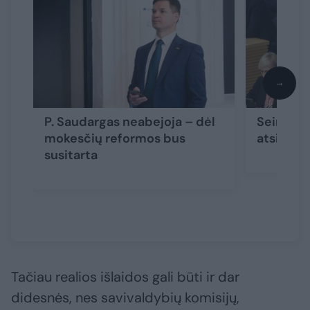
→
P. Saudargas neabejoja – dėl
Seime – 
mokesčių reformos bus
atsirasti
susitarta
Tačiau realios išlaidos gali būti ir dar
didesnės, nes savivaldybių komisijų,