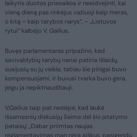
laikytis duotos priesaikos ir nesidvejinti, kai
vieną dieną pas rinkėjus važiuoji kaip meras,
o kitą – kaip tarybos narys“, – „Lietuvos
rytui“ kalbėjo V. Gailius.
Buvęs parlamentaras pripažino, kad
savivaldybių tarybų nariai patiria išlaidų,
susijusių su jų veikla, tačiau šie pinigai buvo
kompensuojami, ir buvusi tvarka buvo gera,
jeigu ja nepiktnaudžiauji.
V.Gailius taip pat neslėpė, kad laukė
išsamesnių diskusijų Seime dėl šio įstatymo
pataisų: „Dabar priimtas naujas
reglamentavimas man nėra aiškus, pasigendu