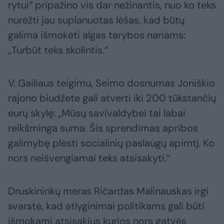
rytui“ pripažino vis dar nežinantis, nuo ko teks
nurėžti jau suplanuotas lėšas, kad būtų
galima išmokėti algas tarybos nariams:
„Turbūt teks skolintis.“
V. Gailiaus teigimu, Seimo dosnumas Joniškio
rajono biudžete gali atverti iki 200 tūkstančių
eurų skylę: „Mūsų savivaldybei tai labai
reikšminga suma. Šis sprendimas apribos
galimybę plėsti socialinių paslaugų apimtį. Ko
nors neišvengiamai teks atsisakyti.“
Druskininkų meras Ričardas Malinauskas irgi
svarstė, kad atlyginimai politikams gali būti
išmokami atsisakius kurios nors gatvės