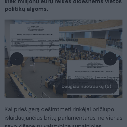
kiek milijonų eurų reikės didesnėms vietos
politikų algoms.
Daugiau nuotraukų (5)
Kai prieš gerą dešimtmetį rinkėjai pričiupo
išlaidaujančius britų parlamentarus, ne vienas
savo kišenę su valstybine supainiojęs