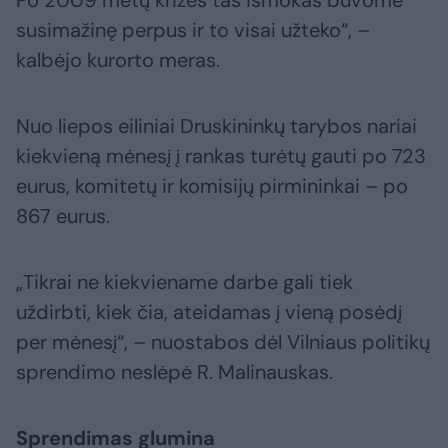
Po 2009 metų krizės tas išmokas buvome
susimažinę perpus ir to visai užteko“, –
kalbėjo kurorto meras.
Nuo liepos eiliniai Druskininkų tarybos nariai
kiekvieną mėnesį į rankas turėtų gauti po 723
eurus, komitetų ir komisijų pirmininkai – po
867 eurus.
„Tikrai ne kiekviename darbe gali tiek
uždirbti, kiek čia, ateidamas į vieną posėdį
per mėnesį“, – nuostabos dėl Vilniaus politikų
sprendimo neslėpė R. Malinauskas.
Sprendimas glumina