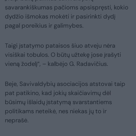
savarankiškumas pačioms apsispręsti, kokio
dydžio išmokas mokėti ir pasirinkti dydį
pagal poreikius ir galimybes.
Taigi įstatymo pataisos šiuo atveju nėra
visiškai tobulos. O būtų užtekę jose įrašyti
vieną žodelį“, – kalbėjo G. Radavičius.
Beje, Savivaldybių asociacijos atstovai taip
pat patikino, kad jokių skaičiavimų dėl
būsimų išlaidų įstatymą svarstantiems
politikams neteikė, nes niekas jų to ir
neprašė.