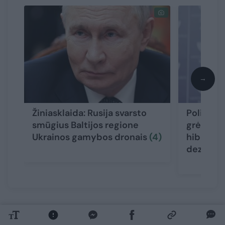
→
Žiniasklaida: Rusija svarsto
Politikai
smūgius Baltijos regione
grėsmę Li
Ukrainos gamybos dronais
(4)
hibridinė
dezinfor
„Kiek man žinoma, ponas Kaunas teigia, kad