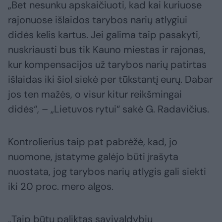
„Bet nesunku apskaičiuoti, kad kai kuriuose
rajonuose išlaidos tarybos narių atlygiui
didės kelis kartus. Jei galima taip pasakyti,
nuskriausti bus tik Kauno miestas ir rajonas,
kur kompensacijos už tarybos narių patirtas
išlaidas iki šiol siekė per tūkstantį eurų. Dabar
jos ten mažės, o visur kitur reikšmingai
didės“, – „Lietuvos rytui“ sakė G. Radavičius.
Kontrolierius taip pat pabrėžė, kad, jo
nuomone, įstatyme galėjo būti įrašyta
nuostata, jog tarybos narių atlygis gali siekti
iki 20 proc. mero algos.
„Taip būtų paliktas savivaldybių