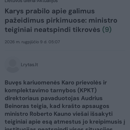
Lietuvos diena
Aktualijos
Karys prabilo apie galimus
pažeidimus pirkimuose: ministro
teiginiai neatspindi tikrovės
(9)
2026 m. rugpjūčio 9 d. 05:07
Lrytas.lt
Buvęs kariuomenės Karo prievolės ir
komplektavimo tarnybos (KPKT)
direktoriaus pavaduotojas Audrius
Beinoras teigia, kad krašto apsaugos
ministro Roberto Kauno viešai išsakyti
teiginiai apie esą atmestus jo kreipimusis į
institucijas neatspindi visos situacijos.