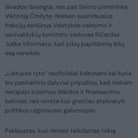
Išvados išvengta, nes pas Seimo pirmininkę
Viktoriją Čmilytę-Nielsen susirinkusius
frakcijų seniūnus Valstybės valdymo ir
savivaldybių komiteto vadovas Ričardas
Juška informavo, kad jokių papildomų lėšų
esą nereikės.
„Lietuvos ryto“ neoficialiai kalbinami kai kurie
šio pasitarimo dalyviai pripažino, kad niekam
nerūpėjo būsimos išlaidos ir finansavimo
šaltiniai, nes norėta kuo greičiau atsikratyti
politikus užgriuvusio galvosopio.
Paklaustas, kuo rėmėsi teikdamas tokią