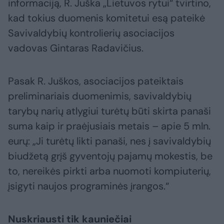
informaciją, R. Juška „Lietuvos rytui“ tvirtino,
kad tokius duomenis komitetui esą pateikė
Savivaldybių kontrolierių asociacijos
vadovas Gintaras Radavičius.
Pasak R. Juškos, asociacijos pateiktais
preliminariais duomenimis, savivaldybių
tarybų narių atlygiui turėtų būti skirta panaši
suma kaip ir praėjusiais metais – apie 5 mln.
eurų: „Ji turėtų likti panaši, nes į savivaldybių
biudžetą grįš gyventojų pajamų mokestis, be
to, nereikės pirkti arba nuomoti kompiuterių,
įsigyti naujos programinės įrangos.“
Nuskriausti tik kauniečiai