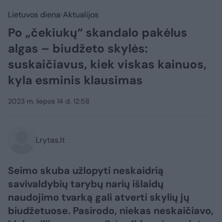
Lietuvos diena
Aktualijos
Po „čekiukų“ skandalo pakėlus
algas – biudžeto skylės:
suskaičiavus, kiek viskas kainuos,
kyla esminis klausimas
2023 m. liepos 14 d. 12:58
Lrytas.lt
Seimo skuba užlopyti neskaidrią
savivaldybių tarybų narių išlaidų
naudojimo tvarką gali atverti skylių jų
biudžetuose. Pasirodo, niekas neskaičiavo,