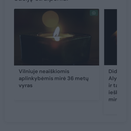
Vilniuje neaiškiomis
Didžiulė
aplinkybėmis mirė 36 metų
Alytaus r
vyras
ir tarnyb
ieškotas
miręs