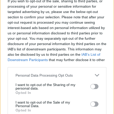
If you wish to opt-out of the sale, sharing to third parties, or
processing of your personal or sensitive information for
targeted advertising by us, please use the below opt-out
Primename, kad J.Bidenas į Lietuvos žmones
section to confirm your selection. Please note that after your
kreipėsi po pasibaigusio NATO viršūnių
opt-out request is processed you may continue seeing
interest-based ads based on personal information utilized by
susitikimo Vilniuje.
us or personal information disclosed to third parties prior to
your opt-out. You may separately opt-out of the further
disclosure of your personal information by third parties on the
Tai buvo antroji JAV vadovo kalba Lietuvoje.
IAB’s list of downstream participants. This information may
Pirmoji nuskambėjo prieš daugiau nei 20
also be disclosed by us to third parties on the
IAB’s List of
Downstream Participants
that may further disclose it to other
metų.
third parties.
Personal Data Processing Opt Outs
Joe Bidenas
Kalba
titrai
Rodyti daugiau žymių
I want to opt-out of the Sharing of my
personal data.
Opted In
I want to opt-out of the Sale of my
Komentuoti po šiuo straipsniu
Personal Data.
Opted In