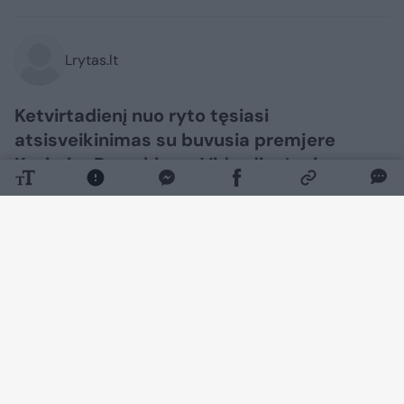
Lrytas.lt
Ketvirtadienį nuo ryto tęsiasi
atsisveikinimas su buvusia premjere
Kazimira Prunskiene. Vidurdienį prie
velionės urnos su palaikais stos Garbės
sargyba, po kurios bus atliekamos
religinės apeigos ir išrikiuojama Garbės
palyda. 13 val., išnešus urną, formuosis
gedulinga procesija, kuri vyks į Antakalnio
kapines. Amžinojo poilsio pirmoji Lietuvos
premjerė atguls Signatarų kalnelyje. Prie
kapavietės bus sakomos atsisveikinimo
kalbos, velionė bus pagerbta tylos minute.