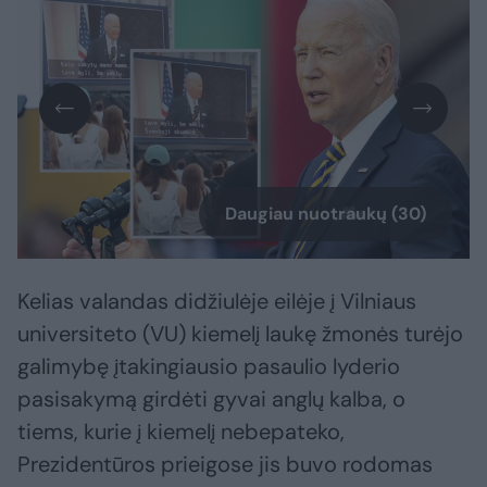
Daugiau nuotraukų (30)
Kelias valandas didžiulėje eilėje į Vilniaus
universiteto (VU) kiemelį laukę žmonės turėjo
galimybę įtakingiausio pasaulio lyderio
pasisakymą girdėti gyvai anglų kalba, o
tiems, kurie į kiemelį nebepateko,
Prezidentūros prieigose jis buvo rodomas