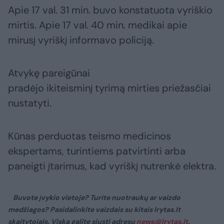
Apie 17 val. 31 min. buvo konstatuota vyriškio
mirtis. Apie 17 val. 40 min. medikai apie
mirusį vyriškį informavo policiją.
Atvykę pareigūnai
pradėjo ikiteisminį tyrimą mirties priežasčiai
nustatyti.
Kūnas perduotas teismo medicinos
ekspertams, turintiems patvirtinti arba
paneigti įtarimus, kad vyriškį nutrenkė elektra.
Buvote įvykio vietoje? Turite nuotraukų ar vaizdo
medžiagos? Pasidalinkite vaizdais su kitais lrytas.lt
skaitytojais. Viską galite siųsti adresu
news@lrytas.lt
.