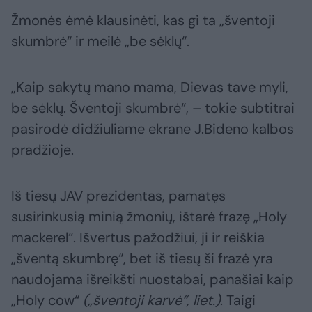
Žmonės ėmė klausinėti, kas gi ta „šventoji
skumbrė“ ir meilė „be sėklų“.
„Kaip sakytų mano mama, Dievas tave myli,
be sėklų. Šventoji skumbrė“, – tokie subtitrai
pasirodė didžiuliame ekrane J.Bideno kalbos
pradžioje.
Iš tiesų JAV prezidentas, pamatęs
susirinkusią minią žmonių, ištarė frazę „Holy
mackerel“. Išvertus pažodžiui, ji ir reiškia
„šventą skumbrę“, bet iš tiesų ši frazė yra
naudojama išreikšti nuostabai, panašiai kaip
„Holy cow“
(„šventoji karvė“, liet.)
. Taigi