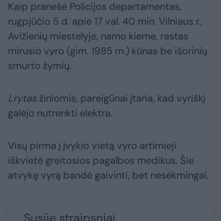
Kaip pranešė Policijos departamentas,
rugpjūčio 5 d. apie 17 val. 40 min. Vilniaus r.,
Avižienių miestelyje, namo kieme, rastas
mirusio vyro (gim. 1985 m.) kūnas be išorinių
smurto žymių.
Lrytas
žiniomis, pareigūnai įtaria, kad vyriškį
galėjo nutrenkti elektra.
Visų pirma į įvykio vietą vyro artimieji
iškvietė greitosios pagalbos medikus. Šie
atvykę vyrą bandė gaivinti, bet nesėkmingai.
Susiję straipsniai