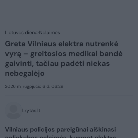
Lietuvos diena
Nelaimės
Greta Vilniaus elektra nutrenkė
vyrą – greitosios medikai bandė
gaivinti, tačiau padėti niekas
nebegalėjo
2026 m. rugpjūčio 6 d. 06:29
Lrytas.lt
Vilniaus policijos pareigūnai aiškinasi
aplinkybes nelaimės, kuomet elektra