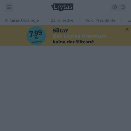
Karas Ukrainoje
Žalioji erdvė
Ačiū, Prezidente
E