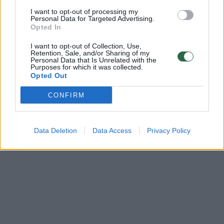
Komentuoti gali tik Lrytas registruoti vartotojai.
I want to opt-out of processing my
Personal Data for Targeted Advertising.
Prisijunkite prie registruotų vartotojų
Opted In
bendruomenės ir bendraukite komentaruose!
I want to opt-out of Collection, Use,
Retention, Sale, and/or Sharing of my
Personal Data that Is Unrelated with the
Purposes for which it was collected.
Rodyti komentarus
Opted Out
CONFIRM
Prisijungti komentatoriams
Data Deletion
Data Access
Privacy Policy