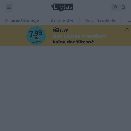
Karas Ukrainoje
Žalioji erdvė
Ačiū, Prezidente
E