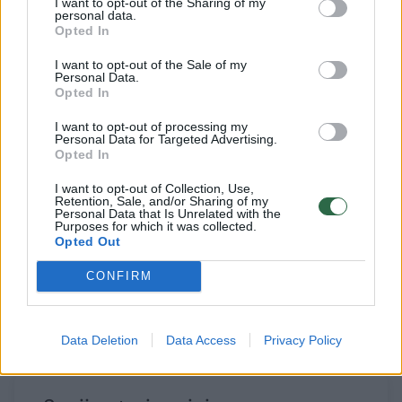
I want to opt-out of the Sharing of my
personal data.
Opted In
„Buvo apsitarta ir dėl komunikavimo“, –
I want to opt-out of the Sale of my
Personal Data.
teatsakė K. Budrys, nedetalizuodamas, ar
Opted In
tokios Daukanto aikštės ir KAM pozicijos ir
I want to opt-out of processing my
buvo susitarimo dalis.
Personal Data for Targeted Advertising.
Opted In
I want to opt-out of Collection, Use,
ELTA primena, kad pirmadienį po Valstybės
Retention, Sale, and/or Sharing of my
Personal Data that Is Unrelated with the
gynimo tarybos (VGT) posėdžio krašto
Purposes for which it was collected.
Opted Out
apsaugos ministras Arvydas Anušauskas
užsiminė, jog artimiausiu metu bus
CONFIRM
pasirašytas ketinimų protokolas su Vokietijos
gamintojais dėl tankų įsigijimo.
Data Deletion
Data Access
Privacy Policy