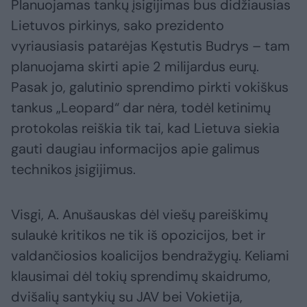
Planuojamas tankų įsigijimas bus didžiausias
Lietuvos pirkinys, sako prezidento
vyriausiasis patarėjas Kęstutis Budrys – tam
planuojama skirti apie 2 milijardus eurų.
Pasak jo, galutinio sprendimo pirkti vokiškus
tankus „Leopard“ dar nėra, todėl ketinimų
protokolas reiškia tik tai, kad Lietuva siekia
gauti daugiau informacijos apie galimus
technikos įsigijimus.
Visgi, A. Anušauskas dėl viešų pareiškimų
sulaukė kritikos ne tik iš opozicijos, bet ir
valdančiosios koalicijos bendražygių. Keliami
klausimai dėl tokių sprendimų skaidrumo,
dvišalių santykių su JAV bei Vokietija,