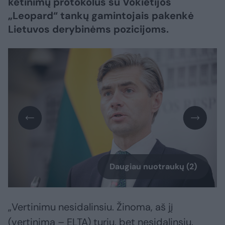
ketinimų protokolus su Vokietijos
„Leopard“ tankų gamintojais pakenkė
Lietuvos derybinėms pozicijoms.
Daugiau nuotraukų (2)
„Vertinimu nesidalinsiu. Žinoma, aš jį
(vertinimą – ELTA) turiu, bet nesidalinsiu.