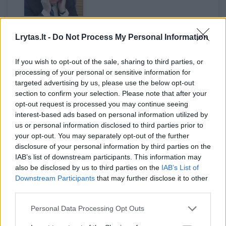
Seimo
NSGK
Lrytas.lt -
Do Not Process My Personal Information
narių
kritika A.
If you wish to opt-out of the sale, sharing to third parties, or
processing of your personal or sensitive information for
Anušauskui:
targeted advertising by us, please use the below opt-out
reitingų
section to confirm your selection. Please note that after your
vaikymasis
opt-out request is processed you may continue seeing
pirmam
interest-based ads based on personal information utilized by
pranešti
us or personal information disclosed to third parties prior to
gerą
your opt-out. You may separately opt-out of the further
žinią,
disclosure of your personal information by third parties on the
IAB’s list of downstream participants. This information may
Lietuvai
also be disclosed by us to third parties on the
IAB’s List of
gali
Downstream Participants
that may further disclose it to other
kainuoti
third parties.
milijonus
Personal Data Processing Opt Outs