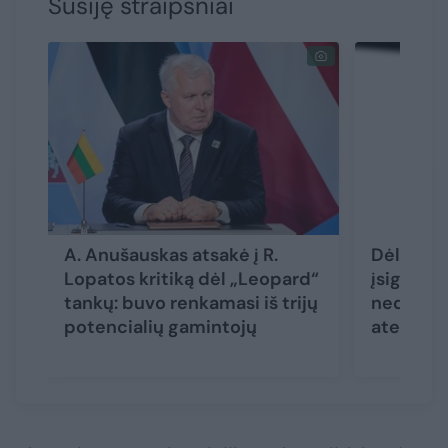
Susiję straipsniai
A. Anušauskas atsakė į R.
Dėl voki
Lopatos kritiką dėl „Leopard“
įsigijim
tankų: buvo renkamasi iš trijų
nedaugžo
potencialių gamintojų
ateities