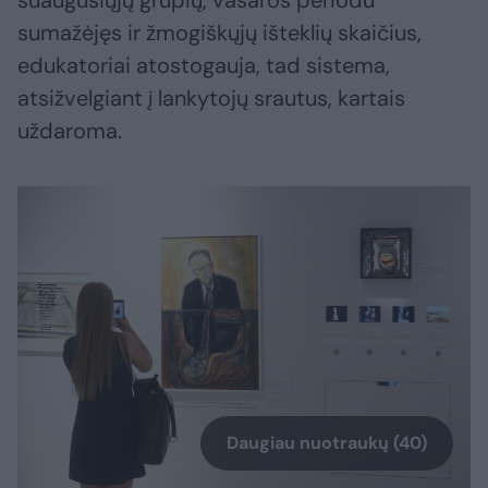
suaugusiųjų grupių, vasaros periodu
sumažėjęs ir žmogiškųjų išteklių skaičius,
edukatoriai atostogauja, tad sistema,
atsižvelgiant į lankytojų srautus, kartais
uždaroma.
Daugiau nuotraukų (40)