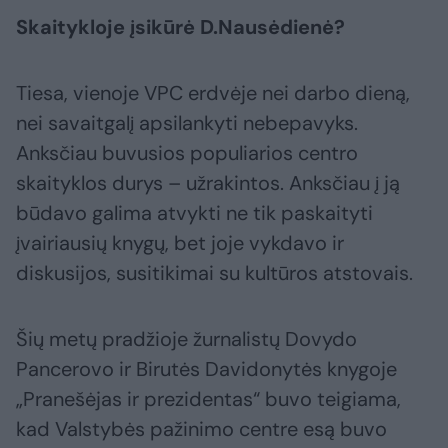
Skaitykloje įsikūrė D.Nausėdienė?
Tiesa, vienoje VPC erdvėje nei darbo dieną,
nei savaitgalį apsilankyti nebepavyks.
Anksčiau buvusios populiarios centro
skaityklos durys – užrakintos. Anksčiau į ją
būdavo galima atvykti ne tik paskaityti
įvairiausių knygų, bet joje vykdavo ir
diskusijos, susitikimai su kultūros atstovais.
Šių metų pradžioje žurnalistų Dovydo
Pancerovo ir Birutės Davidonytės knygoje
„Pranešėjas ir prezidentas“ buvo teigiama,
kad Valstybės pažinimo centre esą buvo