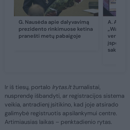
G. Nausėda apie dalyvavimą
A. Anuša
prezidento rinkimuose ketina
„Wagner
pranešti metų pabaigoje
vertinim
įspėjimas
sako Lat
Ir iš tiesų, portalo
lrytas.lt
žurnalistai,
nusprendę išbandyti, ar registracijos sistema
veikia, antradienį įsitikino, kad joje atsirado
galimybė registruotis apsilankymui centre.
Artimiausias laikas – penktadienio rytas.