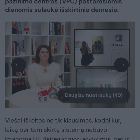
pažinimo centras (VPC) pastarosiomis
dienomis sulaukė išskirtinio dėmesio.
Daugiau nuotraukų (40)
Viešai iškeltas ne tik klausimas, kodėl kurį
laiką per tam skirtą sistemą nebuvo
įmanoma į jį užsiregistruoti atvykimui, bet ir