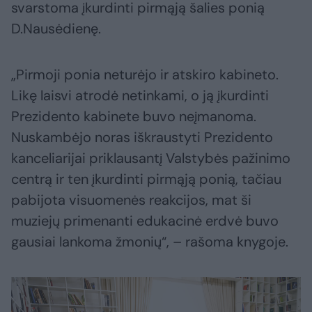
svarstoma įkurdinti pirmąją šalies ponią
D.Nausėdienę.
„Pirmoji ponia neturėjo ir atskiro kabineto.
Likę laisvi atrodė netinkami, o ją įkurdinti
Prezidento kabinete buvo neįmanoma.
Nuskambėjo noras iškraustyti Prezidento
kanceliarijai priklausantį Valstybės pažinimo
centrą ir ten įkurdinti pirmąją ponią, tačiau
pabijota visuomenės reakcijos, mat ši
muziejų primenanti edukacinė erdvė buvo
gausiai lankoma žmonių“, – rašoma knygoje.