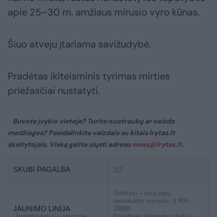
apie 25–30 m. amžiaus mirusio vyro kūnas.
Šiuo atveju įtariama savižudybė.
Pradėtas ikiteisminis tyrimas mirties
priežasčiai nustatyti.
Buvote įvykio vietoje? Turite nuotraukų ar vaizdo
medžiagos? Pasidalinkite vaizdais su kitais lrytas.lt
skaitytojais. Viską galite siųsti adresu
news@lrytas.lt
.
SKUBI PAGALBA
112
Telefonu – visą parą,
nemokamu numeriu: 0 800
JAUNIMO LINIJA
28888
„Jaunimo linija“ – emocinė
Pokalbiais internetu (chat’u) –