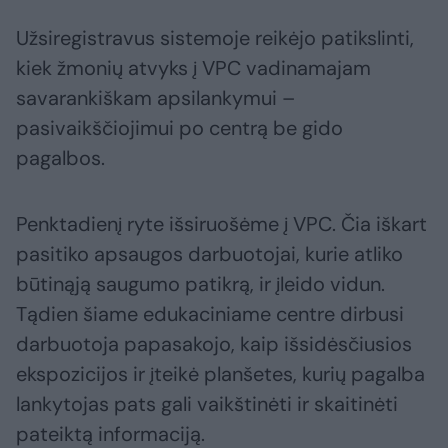
Užsiregistravus sistemoje reikėjo patikslinti,
kiek žmonių atvyks į VPC vadinamajam
savarankiškam apsilankymui –
pasivaikščiojimui po centrą be gido
pagalbos.
Penktadienį ryte išsiruošėme į VPC. Čia iškart
pasitiko apsaugos darbuotojai, kurie atliko
būtinąją saugumo patikrą, ir įleido vidun.
Tądien šiame edukaciniame centre dirbusi
darbuotoja papasakojo, kaip išsidėsčiusios
ekspozicijos ir įteikė planšetes, kurių pagalba
lankytojas pats gali vaikštinėti ir skaitinėti
pateiktą informaciją.