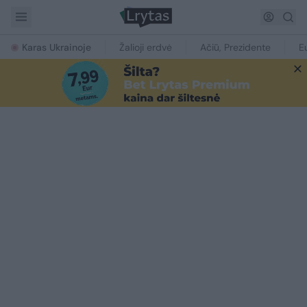
Karas Ukrainoje
Žalioji erdvė
Ačiū, Prezidente
E