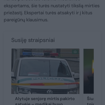
ekspertams, šie turės nustatyti tikslią mirties
priežastį. Ekspertai turės atsakyti ir į kitus
pareigūnų klausimus.
Susiję straipsniai
Alytuje senjorę mirtis pakirto
Šiurpūs 
gatvėje – medikai buvo
toje pači