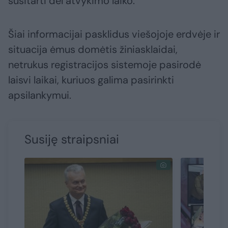
susitarti dėl atvykimo laiko.
Šiai informacijai pasklidus viešojoje erdvėje ir
situacija ėmus domėtis žiniasklaidai,
netrukus registracijos sistemoje pasirodė
laisvi laikai, kuriuos galima pasirinkti
apsilankymui.
Susiję straipsniai