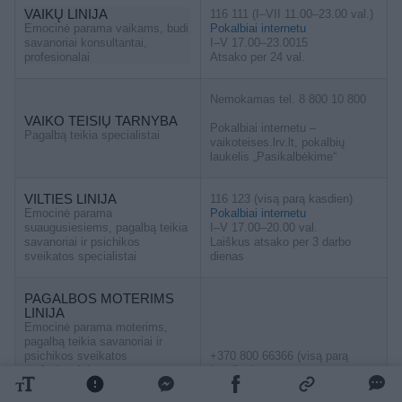
VAIKŲ LINIJA
116 111 (I–VII 11.00–23.00 val.)
Emocinė parama vaikams, budi
Pokalbiai internetu
savanoriai konsultantai,
I–V 17.00–23.0015
profesionalai
Atsako per 24 val.
Nemokamas tel. 8 800 10 800
VAIKO TEISIŲ TARNYBA
Pokalbiai internetu –
Pagalbą teikia specialistai
vaikoteises.lrv.lt, pokalbių
laukelis „Pasikalbėkime“
VILTIES LINIJA
116 123 (visą parą kasdien)
Emocinė parama
Pokalbiai internetu
suaugusiesiems, pagalbą teikia
I–V 17.00–20.00 val.
savanoriai ir psichikos
Laiškus atsako per 3 darbo
sveikatos specialistai
dienas
PAGALBOS MOTERIMS
LINIJA
Emocinė parama moterims,
pagalbą teikia savanoriai ir
psichikos sveikatos
+370 800 66366 (visą parą
profesionalai
kasdien)
Rašyti svetainėje
(kiekvieną dieną 17.00–22.00