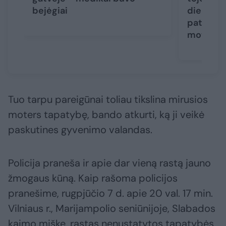
bejėgiai
dieną ras
paties a
moterys
Tuo tarpu pareigūnai toliau tikslina mirusios
moters tapatybę, bando atkurti, ką ji veikė
paskutines gyvenimo valandas.
Policija praneša ir apie dar vieną rastą jauno
žmogaus kūną. Kaip rašoma policijos
pranešime, rugpjūčio 7 d. apie 20 val. 17 min.
Vilniaus r., Marijampolio seniūnijoje, Slabados
kaimo miške, rastas nenustatytos tapatybės