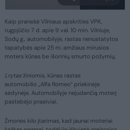
Kaip pranešė Vilniaus apskrities VPK,
rugpjūčio 7 d. apie 9 val. 10 min. Vilniuje,
Sodų g., automobilyje, rastas nenustatytos
tapatybės apie 25 m. amžiaus mirusios
moters kūnas be išorinių smurto požymių.
Lrytas
žiniomis, kūnas rastas
automobilio „Alfa Romeo“ priekinėje
sėdynėje. Automobilyje nejudančią moterį
pastebėjo praeiviai.
Žmonės kilo įtarimas, kad jaunai moteriai
kažkas negerai, todėl jie iškvietė greitosios