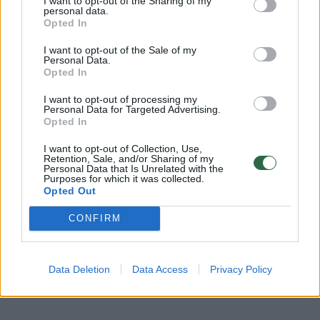
Prezidento kanceliarijos dalis, o ne atskiras
I want to opt-out of the Sharing of my
personal data.
fizinis ar juridinis vienetas. Prezidentūros
Opted In
rūmų pastate esanti skaitykla nuo pat jos
I want to opt-out of the Sale of my
Personal Data.
įkūrimo yra naudojama ir kaip patalpa
Opted In
įvairiems susitikimams, valstybės vadovo
I want to opt-out of processing my
interviu filmavimams.
Personal Data for Targeted Advertising.
Opted In
I want to opt-out of Collection, Use,
Šiuo metu skaitykloje yra baigiami remonto
Retention, Sale, and/or Sharing of my
Personal Data that Is Unrelated with the
darbai. Jiems pasibaigus patalpa, kaip ir
Purposes for which it was collected.
Opted Out
anksčiau, bus naudojama reprezentacinėms
valstybės vadovo ir Lietuvos Respublikos
CONFIRM
Prezidento kanceliarijos funkcijoms“, –
portalui
lrytas.lt
nurodė prezidento patarėjas
Data Deletion
Data Access
Privacy Policy
Ridas Jasiulionis.