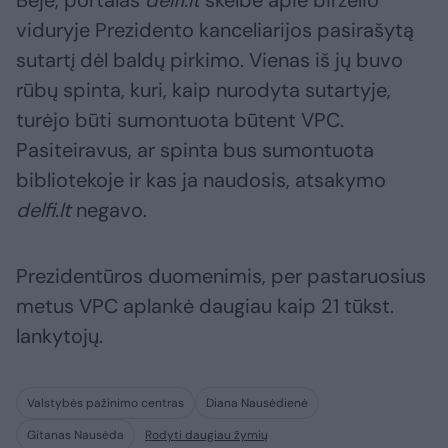
Beje, portalas
delfi.lt
skelbė apie birželio
viduryje Prezidento kanceliarijos pasirašytą
sutartį dėl baldų pirkimo. Vienas iš jų buvo
rūbų spinta, kuri, kaip nurodyta sutartyje,
turėjo būti sumontuota būtent VPC.
Pasiteiravus, ar spinta bus sumontuota
bibliotekoje ir kas ja naudosis, atsakymo
delfi.lt
negavo.
Prezidentūros duomenimis, per pastaruosius
metus VPC aplankė daugiau kaip 21 tūkst.
lankytojų.
Valstybės pažinimo centras
Diana Nausėdienė
Gitanas Nausėda
Rodyti daugiau žymių