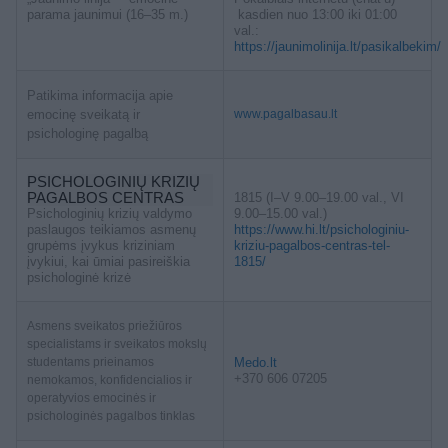
parama jaunimui (16–35 m.)
kasdien nuo 13:00 iki 01:00
val.:
https://jaunimolinija.lt/pasikalbekim/
Patikima informacija apie
emocinę sveikatą ir
www.pagalbasau.lt
psichologinę pagalbą
PSICHOLOGINIŲ KRIZIŲ
PAGALBOS CENTRAS
1815 (I–V 9.00–19.00 val., VI
Psichologinių krizių valdymo
9.00–15.00 val.)
paslaugos teikiamos asmenų
https://www.hi.lt/psichologiniu-
grupėms įvykus kriziniam
kriziu-pagalbos-centras-tel-
įvykiui, kai ūmiai pasireiškia
1815/
psichologinė krizė
Asmens sveikatos priežiūros
specialistams ir sveikatos mokslų
studentams prieinamos
Medo.lt
+370 606 07205
nemokamos, konfidencialios ir
operatyvios emocinės ir
psichologinės pagalbos tinklas