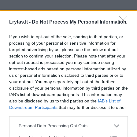
Tačiau penktadienį žurnalistams apsilankius
Lrytas.lt -
Do Not Process My Personal Information
centre, net ir šių rodyklių nebebuvo. Jokių
ženklų apie dar neseniai čia lankytojų laukusią
If you wish to opt-out of the sale, sharing to third parties, or
skaityklą nebeliko.
processing of your personal or sensitive information for
targeted advertising by us, please use the below opt-out
section to confirm your selection. Please note that after your
Prezidentūra aiškina, kad šiuo metu
opt-out request is processed you may continue seeing
interest-based ads based on personal information utilized by
skaitykloje vyksta remontas, o į klausimą, ar
us or personal information disclosed to third parties prior to
jame įsikūrusi D.Nausėdienė, neatsako. Taip
your opt-out. You may separately opt-out of the further
disclosure of your personal information by third parties on the
pat lieka neaišku, ar remontui pasibaigus,
IAB’s list of downstream participants. This information may
skaitykla vėl bus atverta visuomenei.
also be disclosed by us to third parties on the
IAB’s List of
Downstream Participants
that may further disclose it to other
third parties.
„Valstybės pažinimo centras, kaip ir šalia jo
Personal Data Processing Opt Outs
esanti skaitykla, yra Lietuvos Respublikos