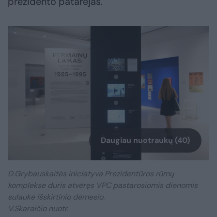
prezidento patarėjas.
Daugiau nuotraukų (40)
D.Grybauskaitės iniciatyva Prezidentūros rūmų
komplekse duris atvėręs VPC pastarosiomis dienomis
sulaukė išskirtinio dėmesio.
V.Skaraičio nuotr.