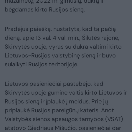
mažametę, 2022 m. gimusią, dukrą ir
bėgdamas kirto Rusijos sieną.
Pradėjus paiešką, nustatyta, kad tą pačią
dieną, apie 13 val. 4 val. min., Šilutės rajone,
Skirvytės upėje, vyras su dukra valtimi kirto
Lietuvos-Rusijos valstybinę sieną ir buvo
sulaikyti Rusijos teritorijoje.
Lietuvos pasieniečiai pastebėjo, kad
Skirvytės upėje guminė valtis kirto Lietuvos ir
Rusijos sieną ir įplaukė į meldus. Prie jų
priplaukė Rusijos pareigūnų kateris. Anot
Valstybės sienos apsaugos tarnybos (VSAT)
atstovo Giedriaus Mišučio, pasieniečiai dar