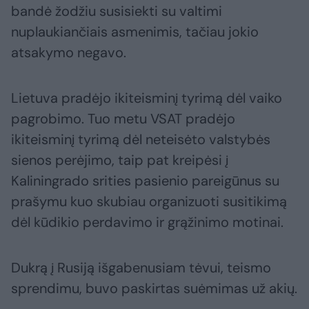
bandė žodžiu susisiekti su valtimi
nuplaukiančiais asmenimis, tačiau jokio
atsakymo negavo.
Lietuva pradėjo ikiteisminį tyrimą dėl vaiko
pagrobimo. Tuo metu VSAT pradėjo
ikiteisminį tyrimą dėl neteisėto valstybės
sienos perėjimo, taip pat kreipėsi į
Kaliningrado srities pasienio pareigūnus su
prašymu kuo skubiau organizuoti susitikimą
dėl kūdikio perdavimo ir grąžinimo motinai.
Dukrą į Rusiją išgabenusiam tėvui, teismo
sprendimu, buvo paskirtas suėmimas už akių.