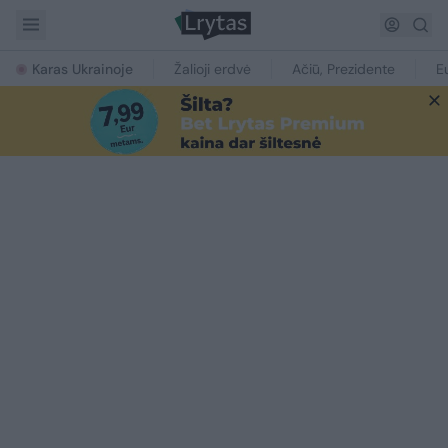
Karas Ukrainoje
Žalioji erdvė
Ačiū, Prezidente
E