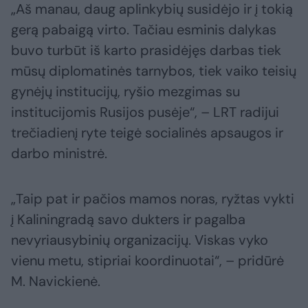
„Aš manau, daug aplinkybių susidėjo ir į tokią
gerą pabaigą virto. Tačiau esminis dalykas
buvo turbūt iš karto prasidėjęs darbas tiek
mūsų diplomatinės tarnybos, tiek vaiko teisių
gynėjų institucijų, ryšio mezgimas su
institucijomis Rusijos pusėje“, – LRT radijui
trečiadienį ryte teigė socialinės apsaugos ir
darbo ministrė.
„Taip pat ir pačios mamos noras, ryžtas vykti
į Kaliningradą savo dukters ir pagalba
nevyriausybinių organizacijų. Viskas vyko
vienu metu, stipriai koordinuotai“, – pridūrė
M. Navickienė.