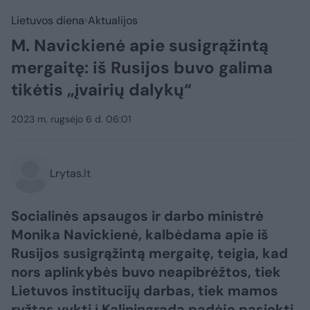
Lietuvos diena
Aktualijos
M. Navickienė apie susigrąžintą
mergaitę: iš Rusijos buvo galima
tikėtis „įvairių dalykų“
2023 m. rugsėjo 6 d. 06:01
Lrytas.lt
Socialinės apsaugos ir darbo ministrė
Monika Navickienė, kalbėdama apie iš
Rusijos susigrąžintą mergaitę, teigia, kad
nors aplinkybės buvo neapibrėžtos, tiek
Lietuvos institucijų darbas, tiek mamos
ryžtas vykti į Kaliningradą padėjo pasiekti