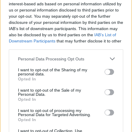
laikotarpio metu. Anot jos, institucijos yra
interest-based ads based on personal information utilized by
pasiruošusios padėti mamai ir toliau.
us or personal information disclosed to third parties prior to
your opt-out. You may separately opt-out of the further
disclosure of your personal information by third parties on the
„Tarnybos tikrai lydėjo mamą visą tą krizinį
IAB’s list of downstream participants. This information may
also be disclosed by us to third parties on the
IAB’s List of
laikotarpį iki vaikelio susigrąžinimo ir taip
Downstream Participants
that may further disclose it to other
lydėsime ir toliau. Esame pasiruošę – vaiko
third parties.
teisių apsaugos tarnyba ir kiti specialistai
Personal Data Processing Opt Outs
mamai prireikus padės, patalkins ir toliau“, –
I want to opt-out of the Sharing of my
tvirtino ministrė.
personal data.
Opted In
I want to opt-out of the Sale of my
Politikės teigimu, šiuo metu mama ir dukra
Personal Data.
Opted In
nėra saugomos policijos, nes tokiai pagalbai
indikacijų nebuvo gauta. Vis dėlto,
I want to opt-out of processing my
Personal Data for Targeted Advertising.
akcentuoja M. Navickienė, jei apsaugos
Opted In
reikėtų, ji būtų suteikta.
I want to opt-out of Collection, Use,