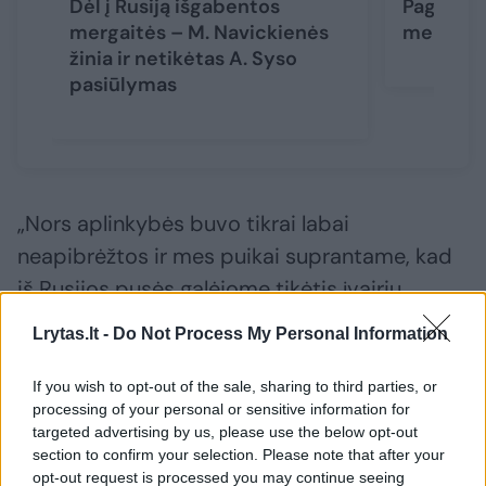
Dėl į Rusiją išgabentos
Pagrobta 
mergaitės – M. Navickienės
mergaitė
žinia ir netikėtas A. Syso
pasiūlymas
„Nors aplinkybės buvo tikrai labai
neapibrėžtos ir mes puikai suprantame, kad
iš Rusijos pusės galėjome tikėtis įvairių
dalykų, tačiau mums pavyko pasiekti savo
Lrytas.lt -
Do Not Process My Personal Information
tikslo“, – kalbėjo ministrė.
If you wish to opt-out of the sale, sharing to third parties, or
processing of your personal or sensitive information for
M. Navickienė patikino, kad Lietuvos
targeted advertising by us, please use the below opt-out
tarnybos lydėjo mamą viso krizinio
section to confirm your selection. Please note that after your
opt-out request is processed you may continue seeing