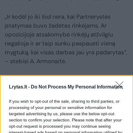
„Ir kodėl jo iki šiol nėra, kai Partnerystės
įstatymas buvo žadėtas rinkėjams. Ar
opozicijoje atsakomybė rinkėjų atžvilgiu
negalioja ir ar taip sunku paspausti vieną
mygtuką, kai visas darbas jau yra padarytas“,
– stebisi A. Armonaitė.
Susiję straipsniai
Lrytas.lt -
Do Not Process My Personal Information
If you wish to opt-out of the sale, sharing to third parties, or
processing of your personal or sensitive information for
targeted advertising by us, please use the below opt-out
section to confirm your selection. Please note that after your
opt-out request is processed you may continue seeing
interest-based ads based on personal information utilized by