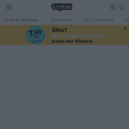
Karas Ukrainoje
Žalioji erdvė
Ačiū, Prezidente
E