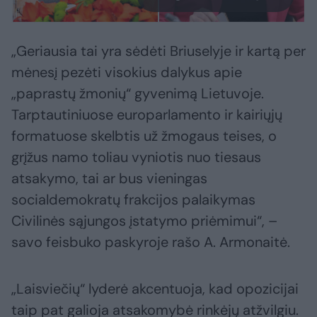
„Geriausia tai yra sėdėti Briuselyje ir kartą per
mėnesį pezėti visokius dalykus apie
„paprastų žmonių“ gyvenimą Lietuvoje.
Tarptautiniuose europarlamento ir kairiųjų
formatuose skelbtis už žmogaus teises, o
grįžus namo toliau vyniotis nuo tiesaus
atsakymo, tai ar bus vieningas
socialdemokratų frakcijos palaikymas
Civilinės sąjungos įstatymo priėmimui“, –
savo feisbuko paskyroje rašo A. Armonaitė.
„Laisviečių“ lyderė akcentuoja, kad opozicijai
taip pat galioja atsakomybė rinkėjų atžvilgiu.