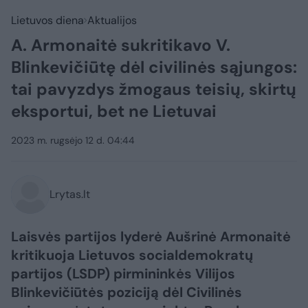
Lietuvos diena
Aktualijos
A. Armonaitė sukritikavo V.
Blinkevičiūtę dėl civilinės sąjungos:
tai pavyzdys žmogaus teisių, skirtų
eksportui, bet ne Lietuvai
2023 m. rugsėjo 12 d. 04:44
Lrytas.lt
Laisvės partijos lyderė Aušrinė Armonaitė
kritikuoja Lietuvos socialdemokratų
partijos (LSDP) pirmininkės Vilijos
Blinkevičiūtės poziciją dėl Civilinės