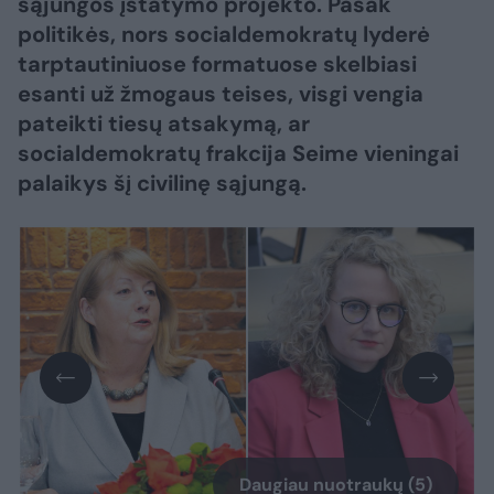
sąjungos įstatymo projekto. Pasak
politikės, nors socialdemokratų lyderė
tarptautiniuose formatuose skelbiasi
esanti už žmogaus teises, visgi vengia
pateikti tiesų atsakymą, ar
socialdemokratų frakcija Seime vieningai
palaikys šį civilinę sąjungą.
Daugiau nuotraukų (5)