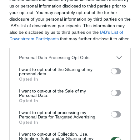
us or personal information disclosed to third parties prior to
→
your opt-out. You may separately opt-out of the further
disclosure of your personal information by third parties on the
IAB’s list of downstream participants. This information may
V. Blinkevičiūtė apie
Laisvės p
also be disclosed by us to third parties on the
IAB’s List of
valdančiųjų priekaištus dėl
išsipild
Downstream Participants
that may further disclose it to other
palaikymo civilinei sąjungai:
nugaras a
third parties.
socialdemokratai viską
persigal
Personal Data Processing Opt Outs
vertina labai pragmatiškai
I want to opt-out of the Sharing of my
personal data.
Opted In
I want to opt-out of the Sale of my
Personal Data.
„Tai yra dar vienas žmogaus teisių, skirtų
Opted In
eksportui, bet ne Lietuvai, pavyzdys, ir ne
I want to opt-out of processing my
Personal Data for Targeted Advertising.
daugiau. Dar galima pasitaisyti, Vilija“, – rašo
Opted In
ji.
I want to opt-out of Collection, Use,
Retention, Sale, and/or Sharing of my