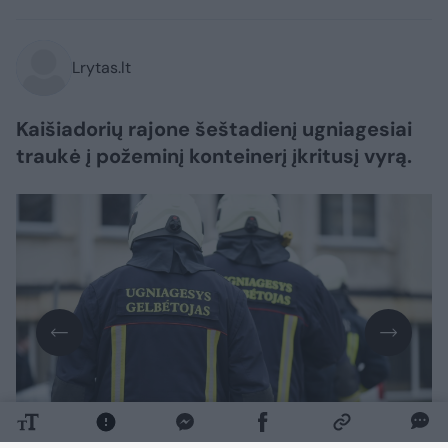
Lrytas.lt
Kaišiadorių rajone šeštadienį ugniagesiai
traukė į požeminį konteinerį įkritusį vyrą.
Daugiau nuotraukų (1)