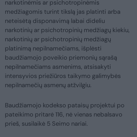
narkotinėmis ar psichotropinėmis
medžiagomis turint tikslą jas platinti arba
neteisėtą disponavimą labai dideliu
narkotinių ar psichotropinių medžiagų kiekiu,
narkotinių ar psichotropinių medžiagų
platinimą nepilnamečiams, išplėsti
baudžiamojo poveikio priemonių sąrašą
nepilnamečiams asmenims, atsisakyti
intensyvios priežiūros taikymo galimybės
nepilnamečių asmenų atžvilgiu.
Baudžiamojo kodekso pataisų projektui po
pateikimo pritarė 116, nė vienas nebalsavo
prieš, susilaikė 5 Seimo nariai.