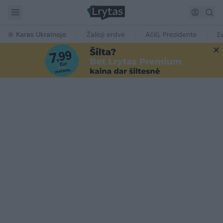
Karas Ukrainoje
Žalioji erdvė
Ačiū, Prezidente
E