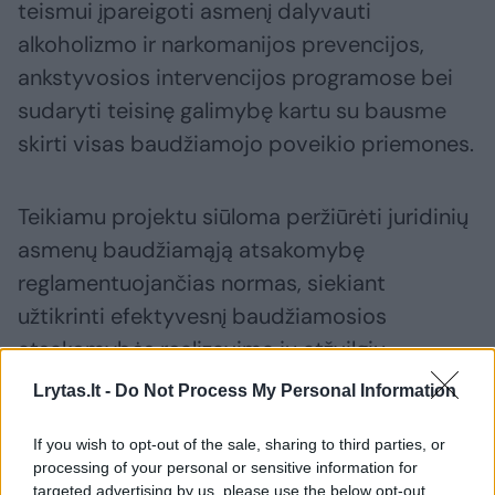
teismui įpareigoti asmenį dalyvauti
alkoholizmo ir narkomanijos prevencijos,
ankstyvosios intervencijos programose bei
sudaryti teisinę galimybę kartu su bausme
skirti visas baudžiamojo poveikio priemones.
Teikiamu projektu siūloma peržiūrėti juridinių
asmenų baudžiamąją atsakomybę
reglamentuojančias normas, siekiant
užtikrinti efektyvesnį baudžiamosios
atsakomybės realizavimą jų atžvilgiu,
nurodoma pranešime.
Lrytas.lt -
Do Not Process My Personal Information
If you wish to opt-out of the sale, sharing to third parties, or
Pasak projektą pristačiusios teisingumo
processing of your personal or sensitive information for
ministrės Ewelinos Dobrowolskos, siūloma
targeted advertising by us, please use the below opt-out