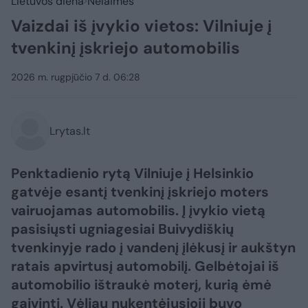
Lietuvos diena
Nelaimės
Vaizdai iš įvykio vietos: Vilniuje į
tvenkinį įskriejo automobilis
2026 m. rugpjūčio 7 d. 06:28
Lrytas.lt
Penktadienio rytą Vilniuje į Helsinkio
gatvėje esantį tvenkinį įskriejo moters
vairuojamas automobilis. Į įvykio vietą
pasisiųsti ugniagesiai Buivydiškių
tvenkinyje rado į vandenį įlėkusį ir aukštyn
ratais apvirtusį automobilį. Gelbėtojai iš
automobilio ištraukė moterį, kurią ėmė
gaivinti. Vėliau nukentėjusioji buvo