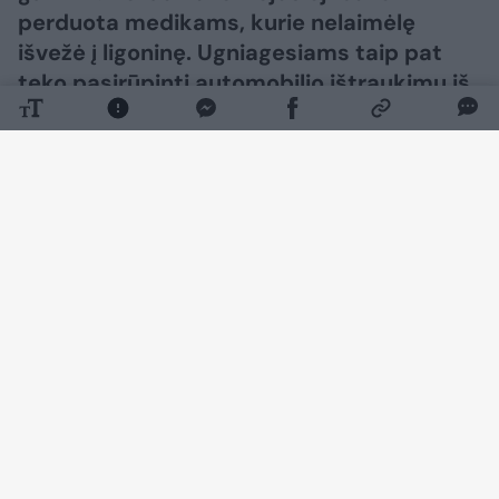
perduota medikams, kurie nelaimėlę
išvežė į ligoninę. Ugniagesiams taip pat
teko pasirūpinti automobilio ištraukimu iš
vandens. Pirminiais duomenimis, nuo
Justiniškių pusės važiavęs automobilis į
tvenkinį įlėkė bandydamas išvengti
avarijos.