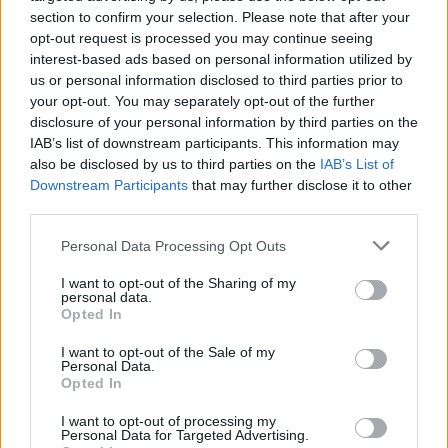
section to confirm your selection. Please note that after your
griežtinti juridinių asmenų baudžiamąją
opt-out request is processed you may continue seeing
atsakomybę: „Skiriamos bausmės, baudos
interest-based ads based on personal information utilized by
dydis yra siejamas su atitinkamais metais
us or personal information disclosed to third parties prior to
your opt-out. You may separately opt-out of the further
gautomis pajamomis. Šiandien maksimali
disclosure of your personal information by third parties on the
riba, kokio dydžio bauda gali būti skiriama,
IAB’s list of downstream participants. This information may
also be disclosed by us to third parties on the
IAB’s List of
dažnai yra neproporcinga, ypač, jeigu
Downstream Participants
that may further disclose it to other
juridinis asmuo yra labai pelningas. Todėl
third parties.
siūloma, kad tais atvejais, kai pajamos per
Personal Data Processing Opt Outs
metus viršija 15 mln. eurų, būtų skiriama nuo
I want to opt-out of the Sharing of my
3 iki 15 proc. metinių pajamų bauda, tai yra
personal data.
Opted In
įvesti procentinę išraišką.“
I want to opt-out of the Sale of my
Personal Data.
Opted In
Pažymėtina, kad siūloma juridiniams
asmenims skiriamos bausmės baudos dydį
I want to opt-out of processing my
Personal Data for Targeted Advertising.