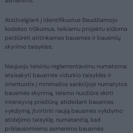
asmenims.
Atsižvelgiant į identifikuotus Baudžiamojo
kodekso trūkumus, teikiamu projektu siūloma
peržiūrėti atitinkamas bausmes ir bausmių
skyrimo taisykles.
Naujuoju teisiniu reglamentavimu numatoma:
atsisakyti bausmės vidurkio taisyklės ir
orientuotis į minimalios sankcijoje numatytos
bausmės skyrimą, teismo nuožiūra skirti
intensyvią priežiūrą, atidedant bausmės
vykdymą, įtvirtinti naują bausmės vykdymo
atidėjimo taisyklę, numatančią, kad
priklausomiems asmenims bausmės