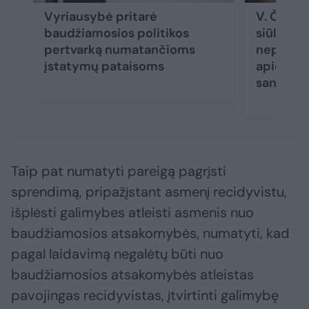
Vyriausybė pritarė
V. Čmily
baudžiamosios politikos
siūlymą l
pertvarką numatančioms
nepilna
įstatymų pataisoms
apie hom
santykiu
Taip pat numatyti pareigą pagrįsti
sprendimą, pripažįstant asmenį recidyvistu,
išplėsti galimybes atleisti asmenis nuo
baudžiamosios atsakomybės, numatyti, kad
pagal laidavimą negalėtų būti nuo
baudžiamosios atsakomybės atleistas
pavojingas recidyvistas, įtvirtinti galimybę