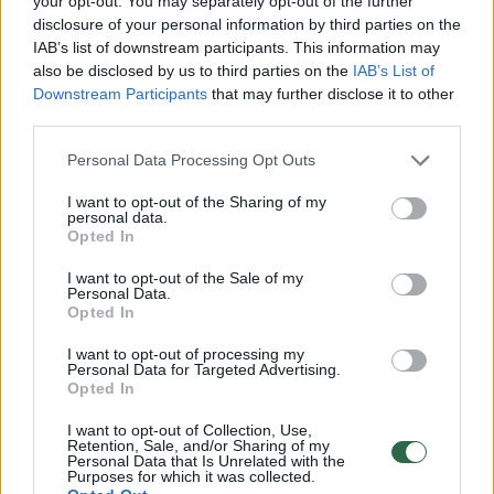
tarnybine padėtimi.
your opt-out. You may separately opt-out of the further
disclosure of your personal information by third parties on the
IAB’s list of downstream participants. This information may
Trečiadienį portalas paviešino ir URM
also be disclosed by us to third parties on the
IAB’s List of
Downstream Participants
that may further disclose it to other
inspektorių ataskaitos detales, kuriose
third parties.
kalbama apie netinkamą ambasadoriaus
Personal Data Processing Opt Outs
elgesį, jo žmonos piktnaudžiavimą
ambasados resursais. Todėl siūloma spręsti
I want to opt-out of the Sharing of my
personal data.
dėl E. Bajarūno tinkamumo eiti pareigas.
Opted In
I want to opt-out of the Sale of my
Personal Data.
Visgi šalies vadovas Gitanas Nausėda teigė,
Opted In
kad kaltinimų mobingu ir piktnaudžiavimu
I want to opt-out of processing my
Personal Data for Targeted Advertising.
tarnybine padėtimi sulaukęs Lietuvos
Opted In
ambasadoriaus Jungtinėje Karalystėje E.
I want to opt-out of Collection, Use,
Bajarūnas yra reiklus vadovas. Todėl, pasak
Retention, Sale, and/or Sharing of my
Personal Data that Is Unrelated with the
prezidento, tam tikros ambasadoje kilusios
Purposes for which it was collected.