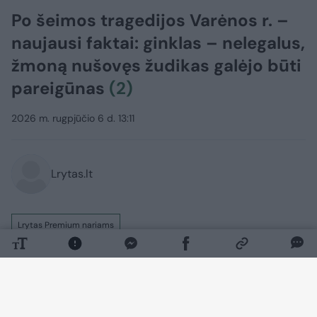
Po šeimos tragedijos Varėnos r. –
naujausi faktai: ginklas – nelegalus,
žmoną nušovęs žudikas galėjo būti
pareigūnas
(2)
2026 m. rugpjūčio 6 d. 13:11
Lrytas.lt
Lrytas Premium nariams
Po kraupios šeimos tragedijos Vazgirdonių
kaime (Varėnos r.), kuomet 52 metų vyras,
kaip įtariama, trečiadienio vakarą nušovė