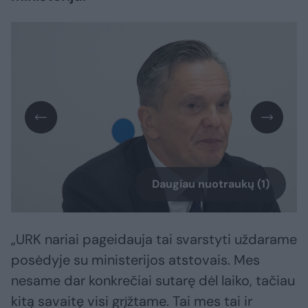
Daugiau nuotraukų (1)
„URK nariai pageidauja tai svarstyti uždarame
posėdyje su ministerijos atstovais. Mes
nesame dar konkrečiai sutarę dėl laiko, tačiau
kitą savaitę visi grįžtame. Tai mes tai ir