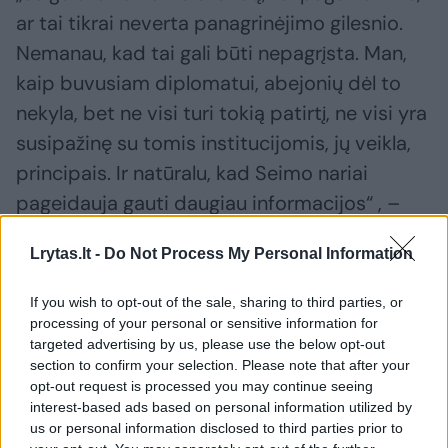
ar tai tikrai neverta panagrinėjimo gilesnio.
Nemanau, kad tai gali būti nepagrįsta. Man,
kaip buvusiam diplomatui, abejonių dėl to
nekyla, bet ne visi turi tokią patirtį, ne visi yra
susipažinę su tomis institucijomis, jų veikla,
principais. Ir natūralu, kad Seimo nariai
pageidauja gauti daugiau informacijos“ , –
pažymėjo URK pirmininkas.
Lrytas.lt -
Do Not Process My Personal Information
ELTA primena, kad abejonės dėl diplomato
If you wish to opt-out of the sale, sharing to third parties, or
processing of your personal or sensitive information for
tinkamumo tęsti pareigas kilo po to, kai
targeted advertising by us, please use the below opt-out
naujienų portalas delfi.lt paskelbė, jog, šaltinių
section to confirm your selection. Please note that after your
duomenimis, URM sulaukė skundų dėl galimo
opt-out request is processed you may continue seeing
interest-based ads based on personal information utilized by
E. Bajarūno mobingo ir piktnaudžiavimo
us or personal information disclosed to third parties prior to