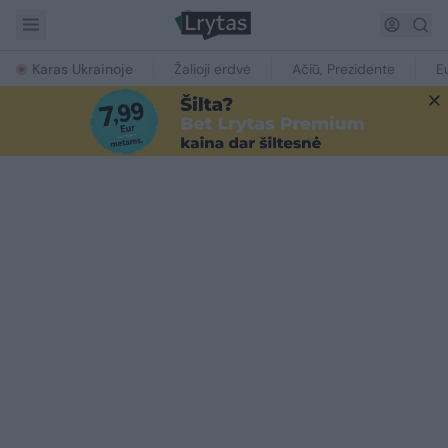
Karas Ukrainoje
Žalioji erdvė
Ačiū, Prezidente
E