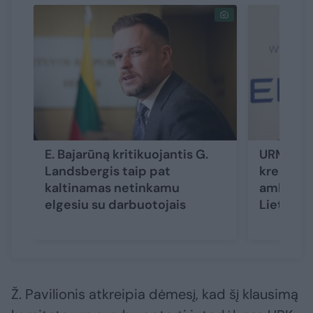
E. Bajarūną kritikuojantis G.
URM darb
Landsbergis taip pat
kreipėsi 
kaltinamas netinkamu
ambasado
elgesiu su darbuotojais
Lietuvą
Ž. Pavilionis atkreipia dėmesį, kad šį klausimą