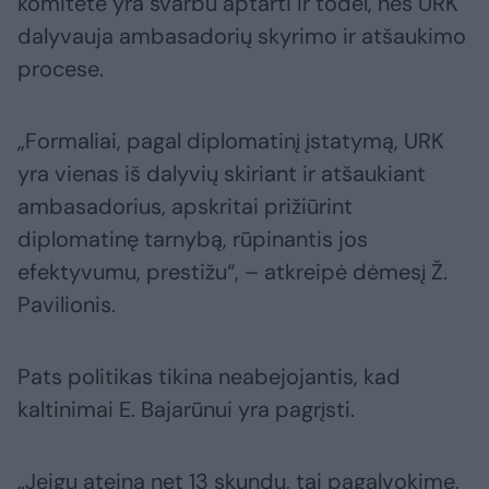
komitete yra svarbu aptarti ir todėl, nes URK
dalyvauja ambasadorių skyrimo ir atšaukimo
procese.
„Formaliai, pagal diplomatinį įstatymą, URK
yra vienas iš dalyvių skiriant ir atšaukiant
ambasadorius, apskritai prižiūrint
diplomatinę tarnybą, rūpinantis jos
efektyvumu, prestižu“, – atkreipė dėmesį Ž.
Pavilionis.
Pats politikas tikina neabejojantis, kad
kaltinimai E. Bajarūnui yra pagrįsti.
„Jeigu ateina net 13 skundų, tai pagalvokime,