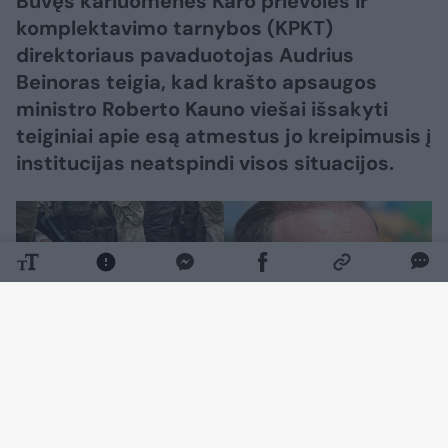
Buvęs kariuomenės Karo prievolės ir
komplektavimo tarnybos (KPKT)
direktoriaus pavaduotojas Audrius
Beinoras teigia, kad krašto apsaugos
ministro Roberto Kauno viešai išsakyti
teiginiai apie esą atmestus jo kreipimusis į
institucijas neatspindi visos situacijos.
Daugiau nuotraukų (1)