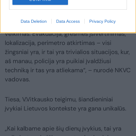
„Be abejo, yra planas „Skydas“, tas pats,
pagal tuos parametrus, kuriuos policija
Data Deletion
Data Access
Privacy Policy
gauna, įvertina ir tada yra atitinkamas ir
veikimas. Evakuacija, grėsmės įsivertinimas,
lokalizacija, perimetro atkirtimas – visi
žingsniai yra, ir tai yra trivialios situacijos, kur,
aš manau, policija yra puikiai įvaldžiusi
techniką ir tas yra atliekama“, – nurodė NKVC
vadovas.
Tiesa, V.Vitkausko teigimu, šiandieniniai
įvykiai Lietuvos kontekste yra gana unikalūs.
„Kai kalbame apie šių dienų įvykius, tai yra