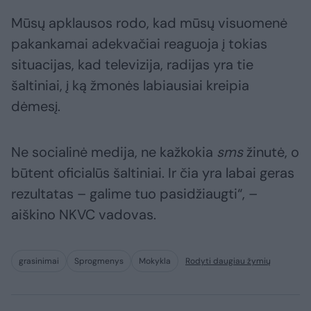
Mūsų apklausos rodo, kad mūsų visuomenė
pakankamai adekvačiai reaguoja į tokias
situacijas, kad televizija, radijas yra tie
šaltiniai, į ką žmonės labiausiai kreipia
dėmesį.
Ne socialinė medija, ne kažkokia
sms
žinutė, o
būtent oficialūs šaltiniai. Ir čia yra labai geras
rezultatas – galime tuo pasidžiaugti“, –
aiškino NKVC vadovas.
grasinimai
Sprogmenys
Mokykla
Rodyti daugiau žymių