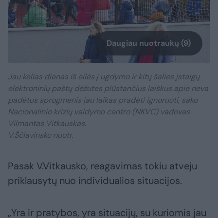
Daugiau nuotraukų (9)
Jau kelias dienas iš eilės į ugdymo ir kitų šalies įstaigų
elektroninių paštų dėžutes plūstančius laiškus apie neva
padėtus sprogmenis jau laikas pradėti ignoruoti, sako
Nacionalinio krizių valdymo centro (NKVC) vadovas
Vilmantas Vitkauskas.
V.Ščiavinsko nuotr.
Pasak V.Vitkausko, reagavimas tokiu atveju
priklausytų nuo individualios situacijos.
„Yra ir pratybos, yra situacijų, su kuriomis jau