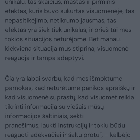
unikalu, tas skaičius, mastas ir pirminis
efektas, kuris buvo sukurtas visuomenėje, tas
nepasitikėjimo, netikrumo jausmas, tas
efektas yra šiek tiek unikalus, ir prieš tai mes
tokios situacijos neturėjome. Bet manau,
kiekviena situacija mus stiprina, visuomenė
reaguoja ir tampa adaptyvi.
Čia yra labai svarbu, kad mes išmoktume
pamokas, kad neturėtume panikos apraiškų ir
kad visuomenė suprastų, kad visuomet reikia
tikrinti informaciją su viešais mūsų
informacijos šaltiniais, sekti
pranešimus, laukti instrukcijų ir tokiu būdu
reaguoti adekvačiai ir šaltu protu“, – kalbėjo