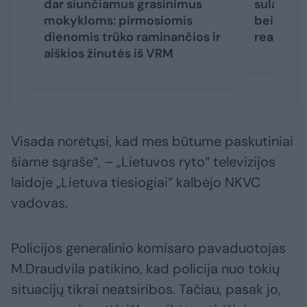
dar siunčiamus grasinimus
sulaukė i
mokykloms: pirmosiomis
bei Estij
dienomis trūko raminančios ir
reaguoja
aiškios žinutės iš VRM
Visada norėtųsi, kad mes būtume paskutiniai
šiame sąraše“, – „Lietuvos ryto“ televizijos
laidoje „Lietuva tiesiogiai“ kalbėjo NKVC
vadovas.
Policijos generalinio komisaro pavaduotojas
M.Draudvila patikino, kad policija nuo tokių
situacijų tikrai neatsiribos. Tačiau, pasak jo,