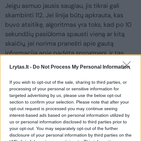
Jeigu asmuo jausis saugiau, jis tikrai gali
skambinti 112. Jei linija būtų apkrauta, kas
buvo atsitikę, algoritmas yra toks, kad po 10
sekundžių pasiūloma spausti vieną ar kitą
skaičių, jei norima pranešti apie gautą
informaciją apie padėtą sprogmenį, ir tas
asmuo bus nukreiptas į policiją ir sujungtas
Lrytas.lt -
Do Not Process My Personal Information
su atsakingu asmeniu“, – dėstė M.Draudvila.
If you wish to opt-out of the sale, sharing to third parties, or
processing of your personal or sensitive information for
Paprašytas paaiškinti, ar valstybės
targeted advertising by us, please use the below opt-out
institucijos ruošiasi tokiems atvejams, jei,
section to confirm your selection. Please note that after your
opt-out request is processed you may continue seeing
pavyzdžiui, dėl kilusio pavojaus uždaroje
interest-based ads based on personal information utilized by
patalpoje esančius keliolika tūkstančių
us or personal information disclosed to third parties prior to
your opt-out. You may separately opt-out of the further
žmonių tektų evakuoti, V.Vitkauskas patikino,
disclosure of your personal information by third parties on the
kad tokiems scenarijams taip pat pasiruošta