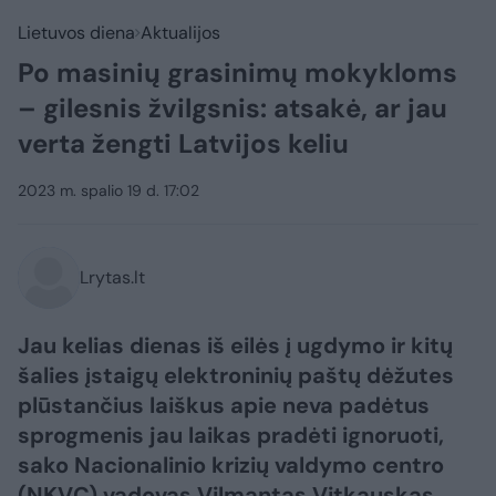
Lietuvos diena
Aktualijos
Po masinių grasinimų mokykloms
– gilesnis žvilgsnis: atsakė, ar jau
verta žengti Latvijos keliu
2023 m. spalio 19 d. 17:02
Lrytas.lt
Jau kelias dienas iš eilės į ugdymo ir kitų
šalies įstaigų elektroninių paštų dėžutes
plūstančius laiškus apie neva padėtus
sprogmenis jau laikas pradėti ignoruoti,
sako Nacionalinio krizių valdymo centro
(NKVC) vadovas Vilmantas Vitkauskas.