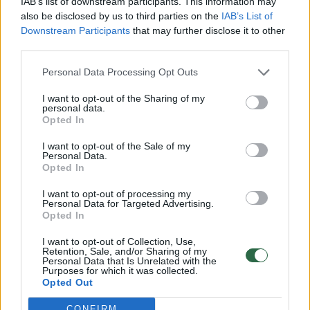
IAB’s list of downstream participants. This information may
tinkamai.
also be disclosed by us to third parties on the
IAB’s List of
Downstream Participants
that may further disclose it to other
third parties.
Personal Data Processing Opt Outs
I want to opt-out of the Sharing of my
personal data.
Opted In
I want to opt-out of the Sale of my
Personal Data.
Opted In
I want to opt-out of processing my
Personal Data for Targeted Advertising.
Daugiau nuotraukų (9)
Opted In
I want to opt-out of Collection, Use,
Retention, Sale, and/or Sharing of my
Personal Data that Is Unrelated with the
Vilmantas Vitkauskas.
Purposes for which it was collected.
Ž.Gedvilos (ELTA) nuotr.
Opted Out
CONFIRM