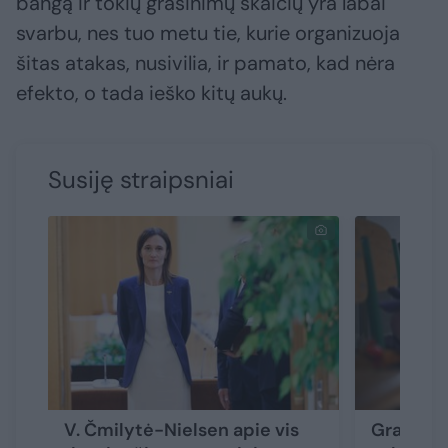
bangą ir tokių grasinimų skaičių yra labai
svarbu, nes tuo metu tie, kurie organizuoja
šitas atakas, nusivilia, ir pamato, kad nėra
efekto, o tada ieško kitų aukų.
Susiję straipsniai
V. Čmilytė-Nielsen apie vis
Grasinim