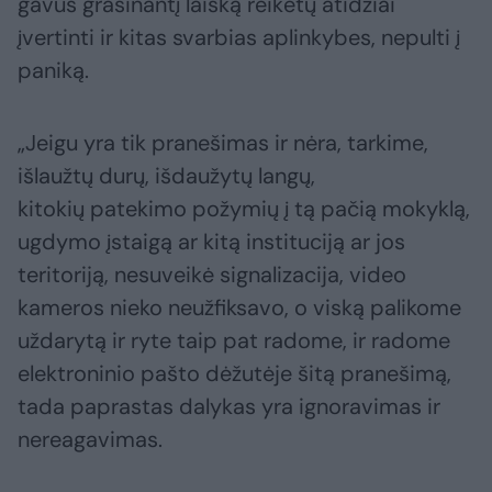
gavus grasinantį laišką reikėtų atidžiai
įvertinti ir kitas svarbias aplinkybes, nepulti į
paniką.
„Jeigu yra tik pranešimas ir nėra, tarkime,
išlaužtų durų, išdaužytų langų,
kitokių patekimo požymių į tą pačią mokyklą,
ugdymo įstaigą ar kitą instituciją ar jos
teritoriją, nesuveikė signalizacija, video
kameros nieko neužfiksavo, o viską palikome
uždarytą ir ryte taip pat radome, ir radome
elektroninio pašto dėžutėje šitą pranešimą,
tada paprastas dalykas yra ignoravimas ir
nereagavimas.