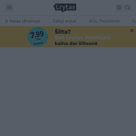
Karas Ukrainoje
Žalioji erdvė
Ačiū, Prezidente
E