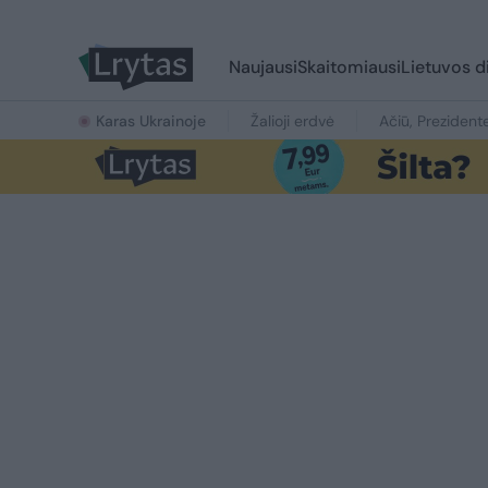
Naujausi
Skaitomiausi
Lietuvos d
Karas Ukrainoje
Žalioji erdvė
Ačiū, Prezident