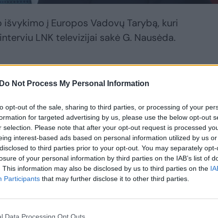
vo išvykimo į Europos Vadovų Tarybą, kuri
interviu LNK televizijai sakė G. Nausėda.
adovų Tarybos susitikimo aš paskelbsiu
ūrė jis.
Do Not Process My Personal Information
to opt-out of the sale, sharing to third parties, or processing of your per
u jis yra jau beveik apsisprendęs dėl
formation for targeted advertising by us, please use the below opt-out s
r selection. Please note that after your opt-out request is processed y
slingai pažymėjo prezidentas, sulaukti tik
eing interest-based ads based on personal information utilized by us or
disclosed to third parties prior to your opt-out. You may separately opt-
losure of your personal information by third parties on the IAB’s list of
. This information may also be disclosed by us to third parties on the
IA
Participants
that may further disclose it to other third parties.
l Data Processing Opt Outs