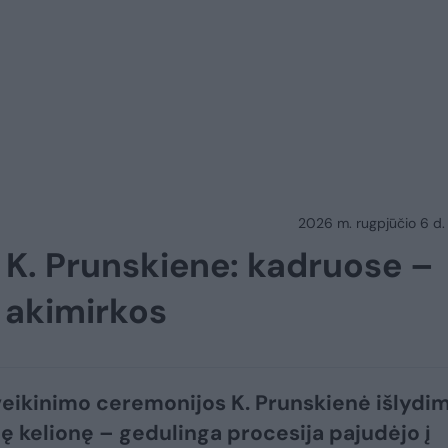
2026 m. rugpjūčio 6 d.
u K. Prunskiene: kadruose –
o akimirkos
veikinimo ceremonijos K. Prunskienė išlydim
ę kelionę – gedulinga procesija pajudėjo į