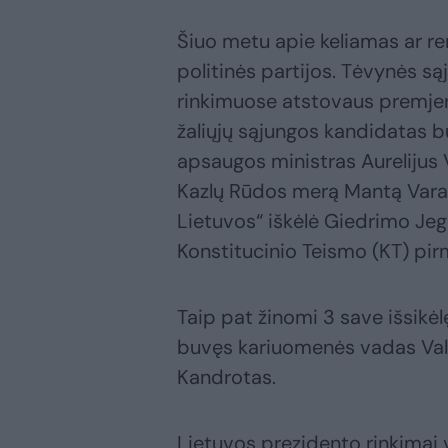
Šiuo metu apie keliamas ar r
politinės partijos. Tėvynės s
rinkimuose atstovaus premjerė
žaliųjų sąjungos kandidatas 
apsaugos ministras Aurelijus 
Kazlų Rūdos merą Mantą Vara
Lietuvos“ iškėlė Giedrimo Jegl
Konstitucinio Teismo (KT) pir
Taip pat žinomi 3 save išsikė
buvęs kariuomenės vadas Vald
Kandrotas.
Lietuvos prezidento rinkimai 