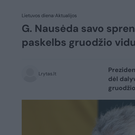
Lietuvos diena
Aktualijos
G. Nausėda savo spren
paskelbs gruodžio vidu
Preziden
Lrytas.lt
dėl daly
gruodžio