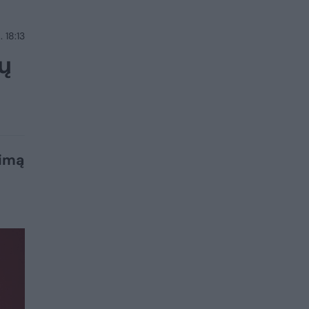
 18:13
ų
dimą