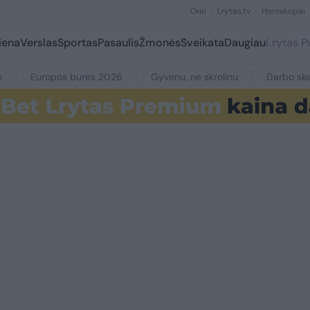
Orai
Lrytas.tv
Horoskopai
iena
Verslas
Sportas
Pasaulis
Žmonės
Sveikata
Daugiau
Lrytas 
e
Europos burės 2026
Gyvenu, ne skrolinu
Darbo ske