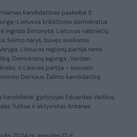
emiamas kandidatūras paskelbė 5
ąjungą-Lietuvos krikščionis demokratus
 Ingrida Šimonytė, Lietuvos valstiečių
bus Seimo narys, buvęs sveikatos
Veryga, Lietuvos regionų partija rems
šką, Demokratų sąjunga „Vardan
insko, o Laisvės partija – buvusio
mininko Dainiaus Žalimo kandidatūrą.
lę kandidatai: gydytojas Eduardas Vaitkus,
as Tutkus ir aktyvistas Antanas
vyks 2024 m. gegužės 12 d.