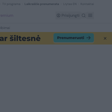
TV programa
Laikraščio prenumerata
Lrytas EN
Kontaktai
Premium
Prisijungti
lbimai