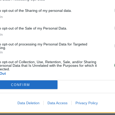
o opt-out of the Sharing of my personal data.
In
o opt-out of the Sale of my Personal Data.
 Nausėda:
In
imo laikinoji
rimo komisija
to opt-out of processing my Personal Data for Targeted
l VSD
ing.
In
anešėjo
torijos yra
o opt-out of Collection, Use, Retention, Sale, and/or Sharing
ersonal Data that Is Unrelated with the Purposes for which it
legali
lected.
Out
CONFIRM
k vienas nežinomasis, į kurį gausiu
Data Deletion
Data Access
Privacy Policy
nė G. Nausėda.