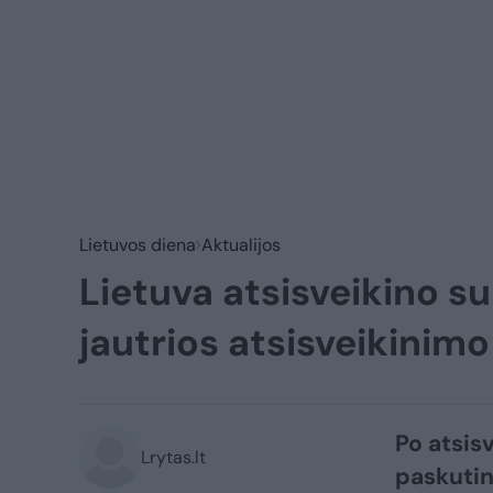
Lietuvos diena
Aktualijos
Lietuva atsisveikino s
jautrios atsisveikinim
Po atsis
Lrytas.lt
paskutin