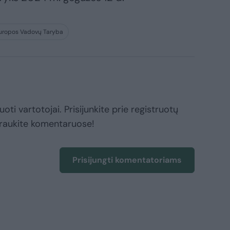
uropos Vadovų Taryba
oti vartotojai. Prisijunkite prie registruotų
raukite komentaruose!
Prisijungti komentatoriams