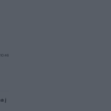
 10:46
a į