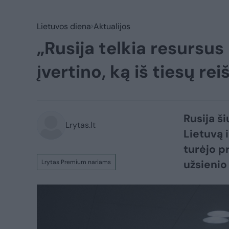
Lietuvos diena
Aktualijos
„Rusija telkia resursus
įvertino, ką iš tiesų r
Rusija š
Lrytas.lt
Lietuvą 
turėjo p
užsienio
Lrytas Premium nariams