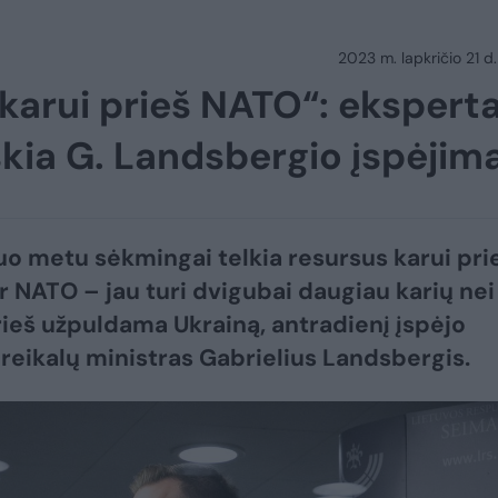
2023 m. lapkričio 21 d.
 karui prieš NATO“: eksperta
eiškia G. Landsbergio įspėjim
iuo metu sėkmingai telkia resursus karui pri
ir NATO – jau turi dvigubai daugiau karių nei
rieš užpuldama Ukrainą, antradienį įspėjo
 reikalų ministras Gabrielius Landsbergis.