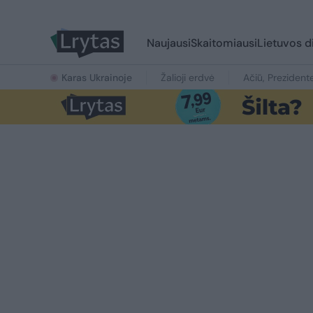
Naujausi
Skaitomiausi
Lietuvos d
Karas Ukrainoje
Žalioji erdvė
Ačiū, Prezident