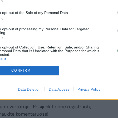
In
i prenumeratos planai
o opt-out of the Sale of my Personal Data.
In
nsectetur adipisicing elit. Asperiores
to opt-out of processing my Personal Data for Targeted
ing.
mpore vitae veritatis repellendus, ad
In
corrupti sit non error illum
o opt-out of Collection, Use, Retention, Sale, and/or Sharing
ssimos maxime.
ersonal Data that Is Unrelated with the Purposes for which it
lected.
Out
ergis
Rodyti daugiau žymių
CONFIRM
Data Deletion
Data Access
Privacy Policy
oti vartotojai. Prisijunkite prie registruotų
raukite komentaruose!