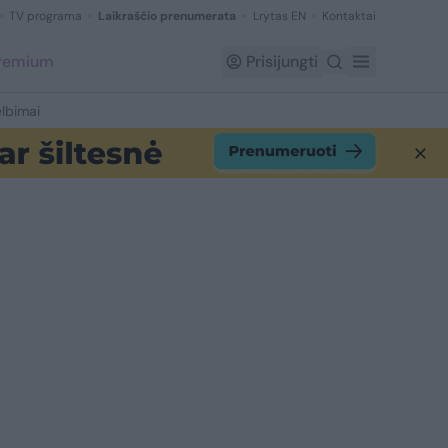
TV programa
Laikraščio prenumerata
Lrytas EN
Kontaktai
Premium
Prisijungti
lbimai