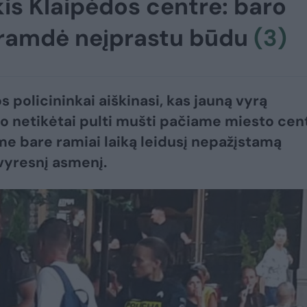
is Klaipėdos centre: baro
 tramdė neįprastu būdu
(3)
s policininkai aiškinasi, kas jauną vyrą
o netikėtai pulti mušti pačiame miesto cen
e bare ramiai laiką leidusį nepažįstamą
vyresnį asmenį.