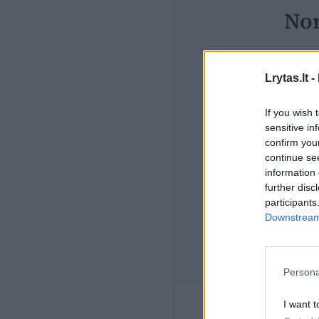
Nor
Lrytas.lt -
Prisijunkit
ir tapk
If you wish 
sensitive in
confirm you
Vos n
continue se
information 
further disc
participants
Downstream 
Persona
I want t
Jau esate 