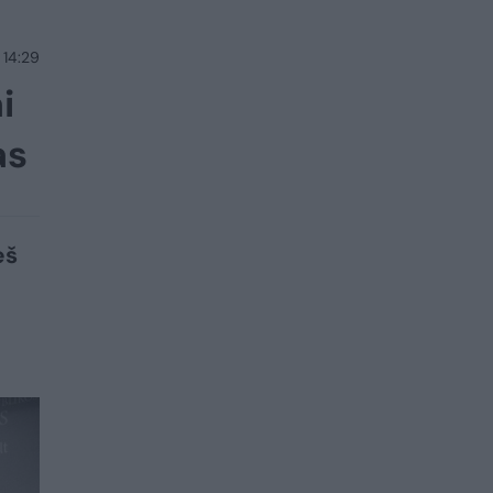
 14:29
i
as
eš