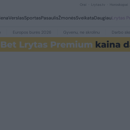
Orai
Lrytas.tv
Horoskopai
iena
Verslas
Sportas
Pasaulis
Žmonės
Sveikata
Daugiau
Lrytas 
e
Europos burės 2026
Gyvenu, ne skrolinu
Darbo ske