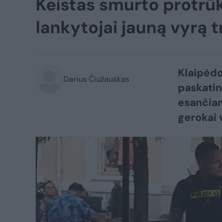
Keistas smurto protrūk
lankytojai jauną vyrą
Klaipėdo
Darius Čiužauskas
paskatin
esančiam
gerokai 