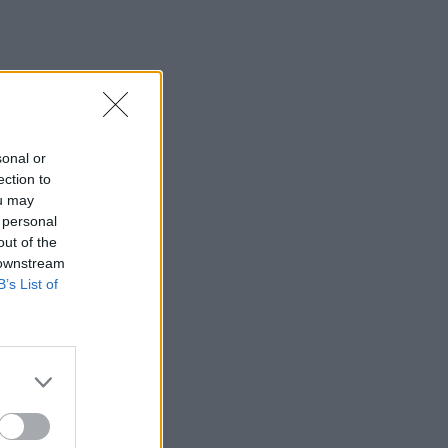
sonal or
ection to
ou may
 personal
out of the
 downstream
B’s List of