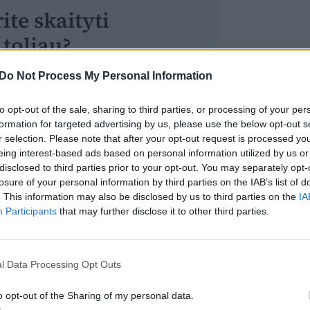
ite skaityti
toliau?
Do Not Process My Personal Information
e prie mūsų bendruomenės
ite prenumeratoriumi
to opt-out of the sale, sharing to third parties, or processing of your per
1
formation for targeted advertising by us, please use the below opt-out s
r selection. Please note that after your opt-out request is processed y
uo
Eur / mėn.
eing interest-based ads based on personal information utilized by us or
disclosed to third parties prior to your opt-out. You may separately opt-
losure of your personal information by third parties on the IAB’s list of
. This information may also be disclosed by us to third parties on the
IA
Prenumeruoti
Participants
that may further disclose it to other third parties.
l Data Processing Opt Outs
o opt-out of the Sharing of my personal data.
prenumeratorius?
Prisijunkite