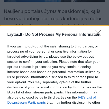
Naujienų portalas
lrytas.lt
pasidomėjo, ką iš
tiesų valdantieji per trejus kadencijos metus
nuveikė krašto gynybos srityje, ir kokie
darbai nepadaryti.
Lrytas.lt -
Do Not Process My Personal Information
If you wish to opt-out of the sale, sharing to third parties, or
Įvardijo išaugusią grėsmę
processing of your personal or sensitive information for
targeted advertising by us, please use the below opt-out
section to confirm your selection. Please note that after your
Praėjusią savaitę konservatorių lyderis,
opt-out request is processed you may continue seeing
užsienio reikalų ministras G.Landsbergis ne
interest-based ads based on personal information utilized by
us or personal information disclosed to third parties prior to
kartą pakartojo, kad Vyriausybės skiriamas
your opt-out. You may separately opt-out of the further
finansavimas šalies gynybai yra reikšmingas,
disclosure of your personal information by third parties on the
IAB’s list of downstream participants. This information may
tačiau nebeatitinka geopolitinės realybės.
also be disclosed by us to third parties on the
IAB’s List of
Ministras kėlė klausimą, ar šalies gyventojai
Downstream Participants
that may further disclose it to other
third parties.