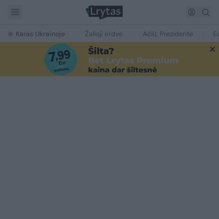
Karas Ukrainoje
Žalioji erdvė
Ačiū, Prezidente
E