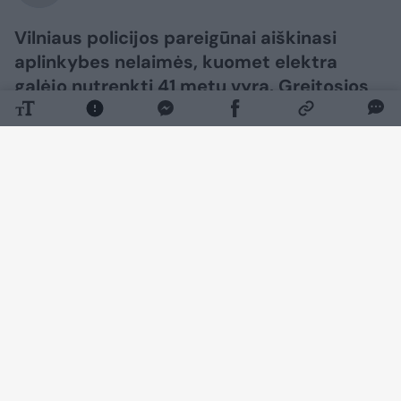
Vilniaus policijos pareigūnai aiškinasi
aplinkybes nelaimės, kuomet elektra
galėjo nutrenkti 41 metų vyrą. Greitosios
pagalbos medikai vyriškį dar bandė
gaivinti, tačiau jam padėti jau niekas
nebegalėjo.