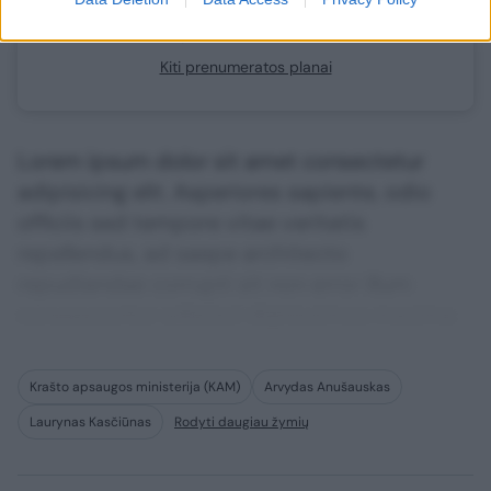
Jau esate prenumeratorius?
Prisijunkite
Kiti prenumeratos planai
Lorem ipsum dolor sit amet consectetur
adipisicing elit. Asperiores sapiente, odio
officiis sed tempore vitae veritatis
repellendus, ad saepe architecto
repudiandae corrupti sit non error illum
consequuntur adipisci dignissimos maxime.
Krašto apsaugos ministerija (KAM)
Arvydas Anušauskas
Laurynas Kasčiūnas
Rodyti daugiau žymių