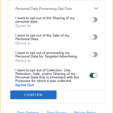
suvokia, kad kitas Rusijos taikinys gali būti
Lietuva.
Personal Data Processing Opt Outs
I want to opt-out of the Sharing of my
personal data.
Opted In
Norite skaityti toliau?
I want to opt-out of the Sale of my
Personal Data.
Opted In
Prisijunkite prie mūsų bendruomenės ir tapkite
I want to opt-out of processing my
prenumeratoriumi
Personal Data for Targeted Advertising.
Opted In
1
Vos nuo
Eur / mėn.
I want to opt-out of Collection, Use,
Retention, Sale, and/or Sharing of my
Personal Data that Is Unrelated with the
Purposes for which it was collected.
Opted Out
Prenumeruoti
CONFIRM
Data Deletion
Data Access
Privacy Policy