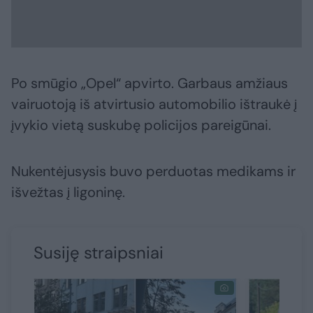
Po smūgio „Opel“ apvirto. Garbaus amžiaus
vairuotoją iš atvirtusio automobilio ištraukė į
įvykio vietą suskubę policijos pareigūnai.
Nukentėjusysis buvo perduotas medikams ir
išvežtas į ligoninę.
Susiję straipsniai