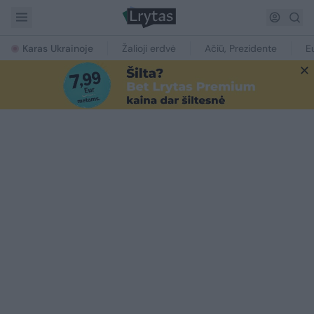
Karas Ukrainoje
Žalioji erdvė
Ačiū, Prezidente
E