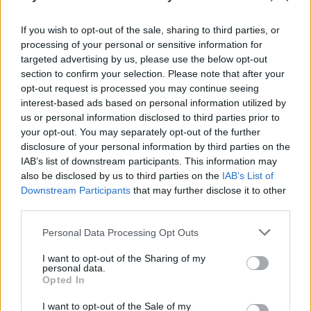
Į Andrioniškį grįžta jaunimas. Prosenelių
namuose apsigyvena Vilniuje gimę ir augę
If you wish to opt-out of the sale, sharing to third parties, or
processing of your personal or sensitive information for
žmonės, įsikūrė šiaulietė.
targeted advertising by us, please use the below opt-out
section to confirm your selection. Please note that after your
opt-out request is processed you may continue seeing
Visi, bent kiek pabuvę Andrioniškyje, sako,
interest-based ads based on personal information utilized by
jog čia yra gera aura“, pasakojo V.Jozokienė.
us or personal information disclosed to third parties prior to
your opt-out. You may separately opt-out of the further
disclosure of your personal information by third parties on the
IAB’s list of downstream participants. This information may
Anykščiai
Kalėdų eglė
Kalėdų eglės įžiebimas
also be disclosed by us to third parties on the
IAB’s List of
Rodyti daugiau žymių
Downstream Participants
that may further disclose it to other
third parties.
Personal Data Processing Opt Outs
Komentuoti po šiuo straipsniu
I want to opt-out of the Sharing of my
personal data.
Komentuoti gali tik Lrytas registruoti vartotojai.
Opted In
Prisijunkite prie registruotų vartotojų
I want to opt-out of the Sale of my