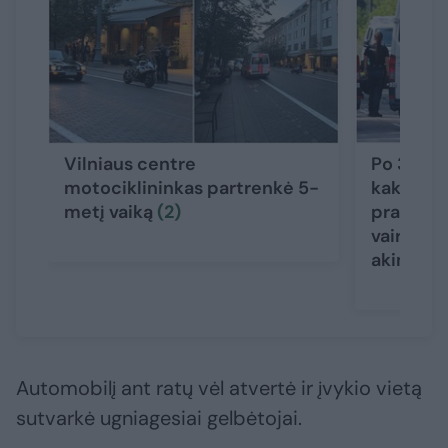
Vilniaus centre
Po 3 gyv
motociklininkas partrenkė 5-
kaktomuš
metį vaiką
(2)
prabilo 
vairuotoj
akimirks
Automobilį ant ratų vėl atvertė ir įvykio vietą
sutvarkė ugniagesiai gelbėtojai.