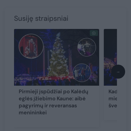
Susiję straipsniai
→
Pirmieji įspūdžiai po Kalėdų
Kada ir k
eglės įžiebimo Kaune: aibė
miestų e
pagyrimų ir reveransas
šventės: 
menininkei