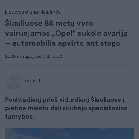
Lietuvos diena
Nelaimės
Šiauliuose 86 metų vyro
vairuojamas „Opel“ sukėlė avariją
– automobilis apvirto ant stogo
2026 m. rugpjūčio 7 d. 10:02
Lrytas.lt
Penktadienį prieš vidurdienį Šiauliuose į
pietinę miesto dalį skubėjo specialiosios
tarnybos.