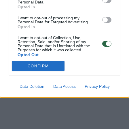
bendruomenės ir bendraukite komentaruose!
Personal Data.
Opted In
I want to opt-out of processing my
Rodyti komentarus
Personal Data for Targeted Advertising.
Opted In
Prisijungti komentatoriams
I want to opt-out of Collection, Use,
Retention, Sale, and/or Sharing of my
Personal Data that Is Unrelated with the
Purposes for which it was collected.
Opted Out
CONFIRM
Data Deletion
Data Access
Privacy Policy