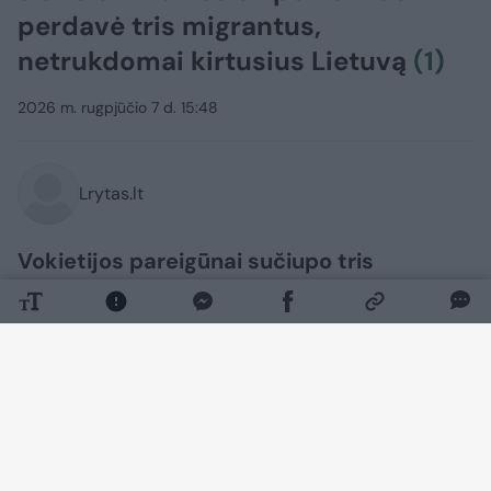
perdavė tris migrantus,
netrukdomai kirtusius Lietuvą
(1)
2026 m. rugpjūčio 7 d. 15:48
Lrytas.lt
Vokietijos pareigūnai sučiupo tris
Bangladešo piliečius, neteisėtai kirtusius
sieną iš Lenkijos. Migrantai buvo grąžinti
lenkams, šie, paaiškėjus, kad į jų šalį
trijulė atvyko iš Lietuvos, vyrus perdavė
mūsų šalies pareigūnams. Tikėtina, kad ir
Lietuvoje neužsibuvo, nes buvo išsiųsti į
Latviją, kur neteistai įsibrovė iš