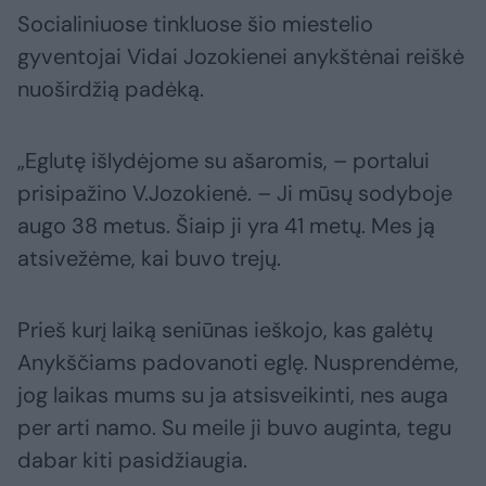
Socialiniuose tinkluose šio miestelio
gyventojai Vidai Jozokienei anykštėnai reiškė
nuoširdžią padėką.
„Eglutę išlydėjome su ašaromis, – portalui
prisipažino V.Jozokienė. – Ji mūsų sodyboje
augo 38 metus. Šiaip ji yra 41 metų. Mes ją
atsivežėme, kai buvo trejų.
Prieš kurį laiką seniūnas ieškojo, kas galėtų
Anykščiams padovanoti eglę. Nusprendėme,
jog laikas mums su ja atsisveikinti, nes auga
per arti namo. Su meile ji buvo auginta, tegu
dabar kiti pasidžiaugia.