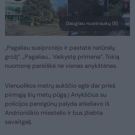
Daugiau nuotraukų (8)
„Pagaliau susiprotėjo ir pastatė natūralų
grožį“. „Pagaliau... Vaikystę primena“. Tokią
nuomonę pareiškė ne vienas anykštėnas.
Vienuolikos metrų aukščio eglė dar prieš
pirmąją šių metų pūgą į Anykščius su
policijos pareigūnų palyda atkeliavo iš
Andrioniškio miestelio ir bus įžiebta
savaitgalį.