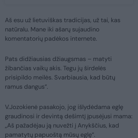
Aš esu už lietuviškas tradicijas, už tai, kas
natūralu. Mane iki ašarų sujaudino
komentatorių padėkos internete.
Pats didžiausias džiaugsmas – matyti
žibančias vaikų akis. Tegu jų širdelės
prisipildo meilės. Svarbiausia, kad būtų
ramus dangus“.
V.Jozokienė pasakojo, jog išlydėdama eglę
graudinosi ir devintą dešimtį įpusėjusi mama:
„Aš pažadėjau ją nuvežti į Anykščius, kad
pamatytų papuoštą mūsų eglę“.