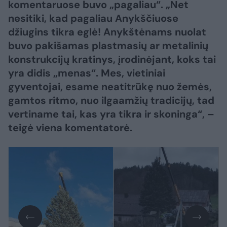
komentaruose buvo „pagaliau“. „Net
nesitiki, kad pagaliau Anykščiuose
džiugins tikra eglė! Anykštėnams nuolat
buvo pakišamas plastmasių ar metalinių
konstrukcijų kratinys, įrodinėjant, koks tai
yra didis „menas“. Mes, vietiniai
gyventojai, esame neatitrūkę nuo žemės,
gamtos ritmo, nuo ilgaamžių tradicijų, tad
vertiname tai, kas yra tikra ir skoninga“, –
teigė viena komentatorė.