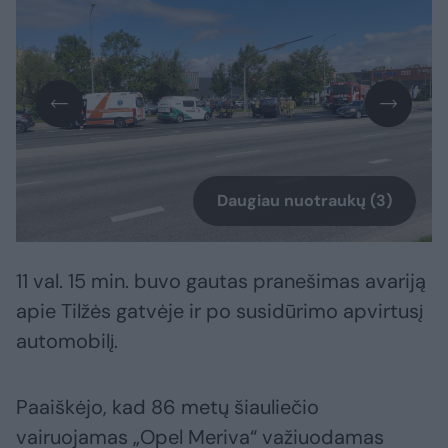
Daugiau nuotraukų (3)
11 val. 15 min. buvo gautas pranešimas avariją
apie Tilžės gatvėje ir po susidūrimo apvirtusį
automobilį.
Paaiškėjo, kad 86 metų šiauliečio
vairuojamas „Opel Meriva“ važiuodamas