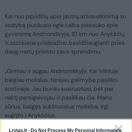
Kai nuo įspūdžių apie jautrų atsisveikinimą su
sodybą puošusia egle kalba pasisuko apie
gyvenimą Andrioniškyje, 10 km nuo Anykščių,
V.Jozokienė prisipažino besidžiaugianti prieš
daug metų priimtu savo sprendimu.
„Gimiau ir augau Andrioniškyje. Kai Vilniuje
baigiau mokslus, turėjau galimybę pasilikti
sostinėje. Jau buvau susiruošusi, bet per
naktį persigalvojau ir pasilikau čia. Mano
sūnus, baigęs aukštuosius mokslus, irgi
sugrįžo į Anykščius.
Lrytas.lt -
Do Not Process My Personal Information