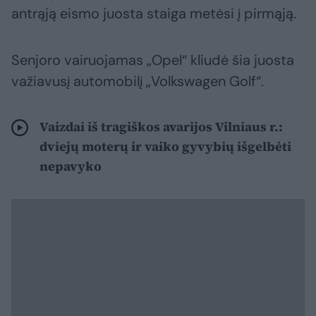
antrąją eismo juosta staiga metėsi į pirmąją.
Senjoro vairuojamas „Opel“ kliudė šia juosta
važiavusį automobilį „Volkswagen Golf“.
Vaizdai iš tragiškos avarijos Vilniaus r.:
dviejų moterų ir vaiko gyvybių išgelbėti
nepavyko