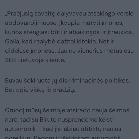
„Praėjusią savaitę dalyvavau atsakingo verslo
apdovanojimuose. Įkvepia matyti įmones,
kurios stengiasi būti ir atsakingos, ir įtraukios.
Gaila, kad realybė dažnai kitokia. Net ir
didelėse įmonėse. Jau ne vienerius metus esu
SEB Lietuvoje klientė.
Buvau šokiruota jų diskriminacinės politikos.
Bet apie viską iš pradžių.
Gruodį mūsų šeimoje atsirado nauja šeimos
narė, tad su Birute nusprendėme keisti
automobilį – kad jis labiau atitiktų naujus
poreikius. Radom ir išsirinkom automobilį,