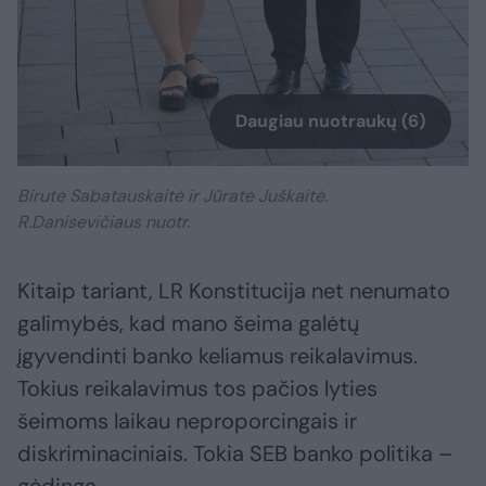
Daugiau nuotraukų (6)
Birutė Sabatauskaitė ir Jūratė Juškaitė.
R.Danisevičiaus nuotr.
Kitaip tariant, LR Konstitucija net nenumato
galimybės, kad mano šeima galėtų
įgyvendinti banko keliamus reikalavimus.
Tokius reikalavimus tos pačios lyties
šeimoms laikau neproporcingais ir
diskriminaciniais. Tokia SEB banko politika –