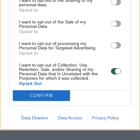
I want to opt-out of the Sharing of my
personal data.
SEB banko atstovė Ieva Dauguvietytė-
Opted In
Daskevičienė portalui
lrytas.lt
atsiųstame
I want to opt-out of the Sale of my
komentare pabrėžė, kad bankas netoleruoja
Personal Data.
Opted In
diskriminacijos, ir apgailestavo dėl
I want to opt-out of processing my
nemalonios J.Juškaitės ir B.Sabatauskaitės
Personal Data for Targeted Advertising.
Opted In
patirties.
I want to opt-out of Collection, Use,
Retention, Sale, and/or Sharing of my
Personal Data that Is Unrelated with the
„SEB banke netoleruojame diskriminavimo,
Purposes for which it was collected.
Opted Out
nesvarbu, ar tai vyktų dėl asmens etninės
kilmės ar tautybės, lyties, odos spalvos,
CONFIRM
tikėjimo, religijos, pilietybės, amžiaus,
negalios, šeiminės padėties ar seksualinės
Data Deletion
Data Access
Privacy Policy
orientacijos.