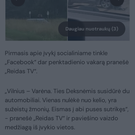
Daugiau nuotraukų (3)
Pirmasis apie įvykį socialiniame tinkle
„Facebook“ dar penktadienio vakarą pranešė
„Reidas TV“.
„Vilnius – Varėna. Ties Deksnėmis susidūrė du
automobiliai. Vienas nulėkė nuo kelio, yra
sužeistų žmonių. Eismas į abi puses sutrikęs“,
- pranešė „Reidas TV“ ir paviešino vaizdo
medžiagą iš įvykio vietos.