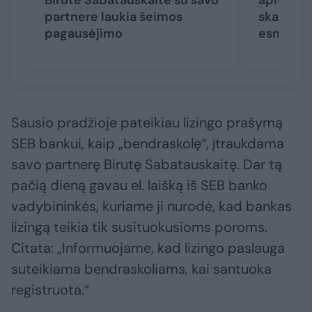
Birutė Sabatauskaitė su savo
apie „Žal
partnere laukia šeimos
skandalą:
pagausėjimo
esminės 
Sausio pradžioje pateikiau lizingo prašymą
SEB bankui, kaip „bendraskolę“, įtraukdama
savo partnerę Birutę Sabatauskaitę. Dar tą
pačią dieną gavau el. laišką iš SEB banko
vadybininkės, kuriame ji nurodė, kad bankas
lizingą teikia tik susituokusioms poroms.
Citata: „Informuojame, kad lizingo paslauga
suteikiama bendraskoliams, kai santuoka
registruota.“