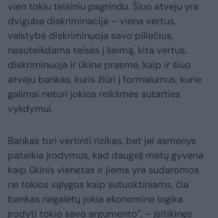
vien tokiu teisiniu pagrindu. Šiuo atveju yra
dviguba diskriminacija – viena vertus,
valstybė diskriminuoja savo piliečius,
nesuteikdama teisės į šeimą, kita vertus,
diskriminuoja ir ūkine prasme, kaip ir šiuo
atveju bankas, kuris žiūri į formalumus, kurie
galimai neturi jokios reikšmės sutarties
vykdymui.
Bankas turi vertinti rizikas, bet jei asmenys
pateikia įrodymus, kad daugelį metų gyvena
kaip ūkinis vienetas ir jiems yra sudaromos
ne tokios sąlygos kaip sutuoktiniams, čia
bankas negalėtų jokia ekonomine logika
įrodyti tokio savo argumento“, – įsitikinęs