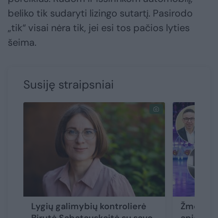
beliko tik sudaryti lizingo sutartį. Pasirodo
„tik“ visai nėra tik, jei esi tos pačios lyties
šeima.
Susiję straipsniai
Lygių galimybių kontrolierė
Žmogaus 