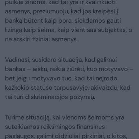
puikiai žinoma, kad tai yra ir kvalifikuoti
asmenys, preziumuoju, kad jos kreipėsi į
banką būtent kaip pora, siekdamos gauti
lizingą kaip šeima, kaip vientisas subjektas, o
ne atskiri fiziniai asmenys.
Vadinasi, susidaro situacija, kad galimai
bankas – aišku, reikia žiūrėti, kuo motyvavo –
bet jeigu motyvavo tuo, kad tai neįrodo
kažkokio statuso tarpusavyje, akivaizdu, kad
tai turi diskriminacijos požymių.
Turime situaciją, kai vienoms šeimoms yra
suteikiamos reikšmingos finansinės
paslaugos, galimi didžiuliai pirkiniai, o kitos,