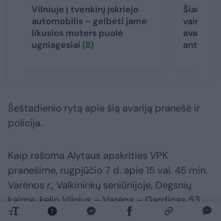
Vilniuje į tvenkinį įskriejo
Šiauliuo
automobilis – gelbėti jame
vairuoja
likusios moters puolė
avariją –
ugniagesiai
(8)
ant stog
Šeštadienio rytą apie šią avariją pranešė ir
policija.
Kaip rašoma Alytaus apskrities VPK
pranešime, rugpjūčio 7 d. apie 15 val. 45 min.
Varėnos r., Valkininkų seniūnijoje, Degsnių
kaime, kelio Vilnius – Varėna – Gardinas 53
km, sankryžoje, vairuodamas automobilį „VW