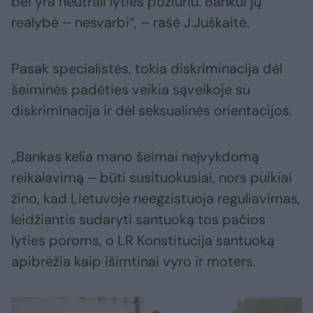
bei yra neutrali lyties požiūriu. Bankui jų
realybė – nesvarbi“, – rašė J.Juškaitė.
Pasak specialistės, tokia diskriminacija dėl
šeiminės padėties veikia sąveikoje su
diskriminacija ir dėl seksualinės orientacijos.
„Bankas kelia mano šeimai neįvykdomą
reikalavimą – būti susituokusiai, nors puikiai
žino, kad Lietuvoje neegzistuoja reguliavimas,
leidžiantis sudaryti santuoką tos pačios
lyties poroms, o LR Konstitucija santuoką
apibrėžia kaip išimtinai vyro ir moters.