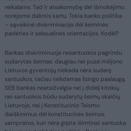
reikalams. Tad ir atsakomybę dėl išmokėjimo
norėjome dalintis kartu. Tokia banko politika
– sąveikinė diskriminacija dėl šeiminės
padėties ir seksualinės orientacijos. Kodėl?
Bankas diskriminuoja nesantuokos pagrindu
sudarytas šeimas: daugiau nei pusė milijono
Lietuvos gyventojų niekada nėra sudarę
santuokos, tačiau teikdamas lizingo paslaugą,
SEB bankas neatsižvelgia nei į didelį kitokių
nei santuokos būdu sudarytų šeimų skaičių
Lietuvoje, nei į Konstitucinio Teismo
išaiškinimus dėl konstitucinės šeimos
sampratos, kuri nėra grįsta išimtinai santuoka