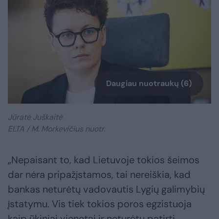
Daugiau nuotraukų (6)
Jūratė Juškaitė
ELTA / M. Morkevičius nuotr.
„Nepaisant to, kad Lietuvoje tokios šeimos
dar nėra pripažįstamos, tai nereiškia, kad
bankas neturėtų vadovautis Lygių galimybių
įstatymu. Vis tiek tokios poros egzistuoja
kaip ūkiniai vienetai ir neturėtų patirti