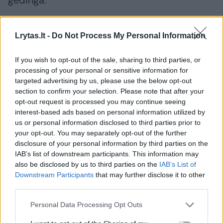
gėdinga.
Svarbu viešinti tokius atvejus. Taip pat
Lrytas.lt -
Do Not Process My Personal Information
pateikiau skundą Lygių galimybių
If you wish to opt-out of the sale, sharing to third parties, or
kontrolieriaus tarnybai, prašydama įvertinti
processing of your personal or sensitive information for
SEB Lietuvoje veiksmus ir Lygių galimybių
targeted advertising by us, please use the below opt-out
įstatymo požiūriu.
section to confirm your selection. Please note that after your
opt-out request is processed you may continue seeing
interest-based ads based on personal information utilized by
us or personal information disclosed to third parties prior to
O šiaip tiesiog gaila, kad 2024 m. reikia
your opt-out. You may separately opt-out of the further
kautis, kad galėtum gauti 11 000 eurų lizingo
disclosure of your personal information by third parties on the
paslaugą su savo partnere“, – rašė Lietuvos
IAB’s list of downstream participants. This information may
also be disclosed by us to third parties on the
IAB’s List of
žmogaus teisių centro direktorė.
Downstream Participants
that may further disclose it to other
third parties.
Pateikė atsaką
Personal Data Processing Opt Outs