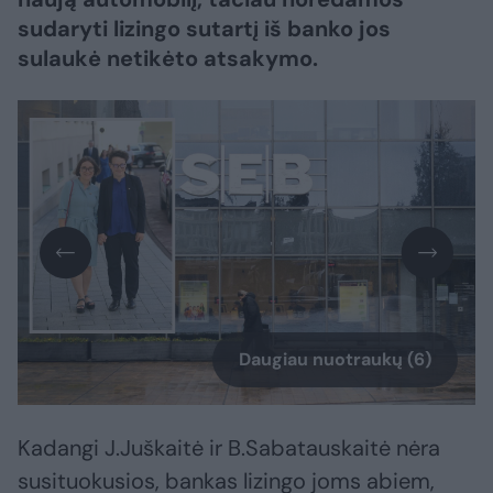
sudaryti lizingo sutartį iš banko jos
sulaukė netikėto atsakymo.
Daugiau nuotraukų (6)
Kadangi J.Juškaitė ir B.Sabatauskaitė nėra
susituokusios, bankas lizingo joms abiem,