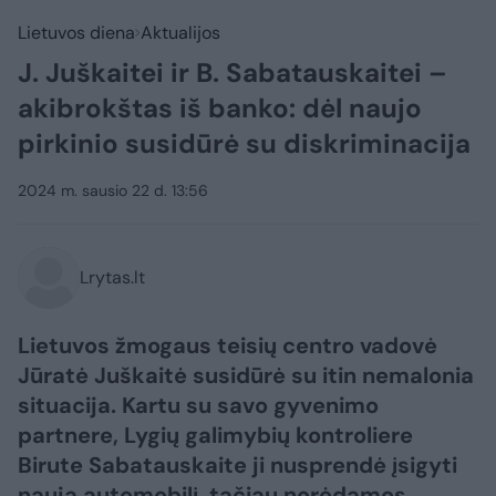
Lietuvos diena
Aktualijos
J. Juškaitei ir B. Sabatauskaitei –
akibrokštas iš banko: dėl naujo
pirkinio susidūrė su diskriminacija
2024 m. sausio 22 d. 13:56
Lrytas.lt
Lietuvos žmogaus teisių centro vadovė
Jūratė Juškaitė susidūrė su itin nemalonia
situacija. Kartu su savo gyvenimo
partnere, Lygių galimybių kontroliere
Birute Sabatauskaite ji nusprendė įsigyti
naują automobilį, tačiau norėdamos