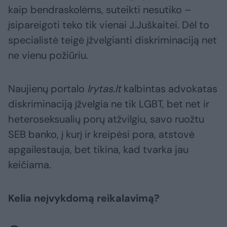
kaip bendraskolėms, suteikti nesutiko –
įsipareigoti teko tik vienai J.Juškaitei. Dėl to
specialistė teigė įžvelgianti diskriminaciją net
ne vienu požiūriu.
Naujienų portalo
lrytas.lt
kalbintas advokatas
diskriminaciją įžvelgia ne tik LGBT, bet net ir
heteroseksualių porų atžvilgiu, savo ruožtu
SEB banko, į kurį ir kreipėsi pora, atstovė
apgailestauja, bet tikina, kad tvarka jau
keičiama.
Kelia neįvykdomą reikalavimą?