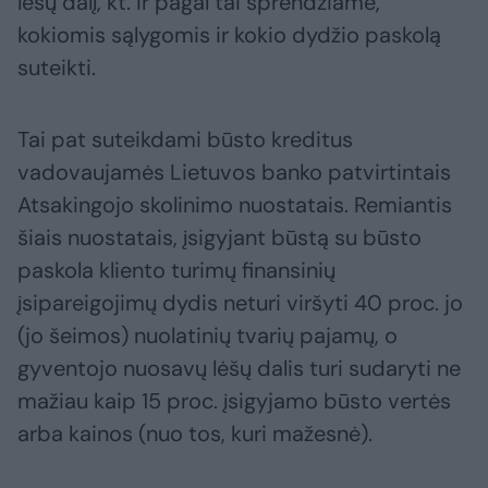
lėšų dalį, kt. ir pagal tai sprendžiame,
kokiomis sąlygomis ir kokio dydžio paskolą
suteikti.
Tai pat suteikdami būsto kreditus
vadovaujamės Lietuvos banko patvirtintais
Atsakingojo skolinimo nuostatais. Remiantis
šiais nuostatais, įsigyjant būstą su būsto
paskola kliento turimų finansinių
įsipareigojimų dydis neturi viršyti 40 proc. jo
(jo šeimos) nuolatinių tvarių pajamų, o
gyventojo nuosavų lėšų dalis turi sudaryti ne
mažiau kaip 15 proc. įsigyjamo būsto vertės
arba kainos (nuo tos, kuri mažesnė).