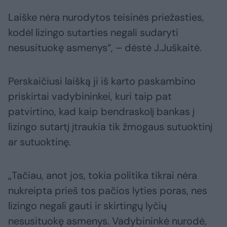
Laiške nėra nurodytos teisinės priežasties,
kodėl lizingo sutarties negali sudaryti
nesusituokę asmenys“, – dėstė J.Juškaitė.
Perskaičiusi laišką ji iš karto paskambino
priskirtai vadybininkei, kuri taip pat
patvirtino, kad kaip bendraskolį bankas į
lizingo sutartį įtraukia tik žmogaus sutuoktinį
ar sutuoktinę.
„Tačiau, anot jos, tokia politika tikrai nėra
nukreipta prieš tos pačios lyties poras, nes
lizingo negali gauti ir skirtingų lyčių
nesusituokę asmenys. Vadybininkė nurodė,