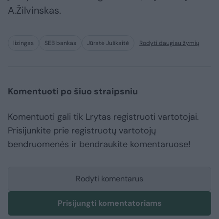
A.Žilvinskas.
lizingas
SEB bankas
Jūratė Juškaitė
Rodyti daugiau žymių
Komentuoti po šiuo straipsniu
Komentuoti gali tik Lrytas registruoti vartotojai.
Prisijunkite prie registruotų vartotojų
bendruomenės ir bendraukite komentaruose!
Rodyti komentarus
Prisijungti komentatoriams