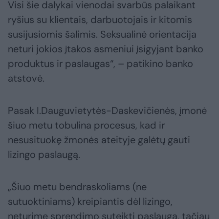
Visi šie dalykai vienodai svarbūs palaikant
ryšius su klientais, darbuotojais ir kitomis
susijusiomis šalimis. Seksualinė orientacija
neturi jokios įtakos asmeniui įsigyjant banko
produktus ir paslaugas“, – patikino banko
atstovė.
Pasak I.Dauguvietytės-Daskevičienės, įmonė
šiuo metu tobulina procesus, kad ir
nesusituokę žmonės ateityje galėtų gauti
lizingo paslaugą.
„Šiuo metu bendraskoliams (ne
sutuoktiniams) kreipiantis dėl lizingo,
neturime sprendimo suteikti paslaugą, tačiau