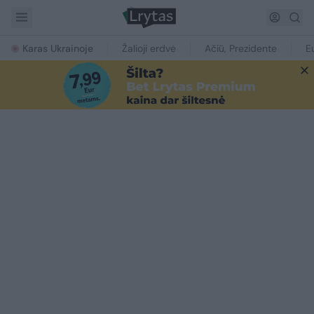
Karas Ukrainoje
Žalioji erdvė
Ačiū, Prezidente
E