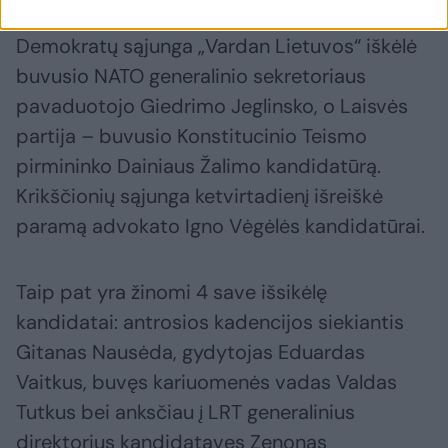
apsaugos ministras Aurelijus Veryga,
Demokratų sąjunga „Vardan Lietuvos“ iškėlė
buvusio NATO generalinio sekretoriaus
pavaduotojo Giedrimo Jeglinsko, o Laisvės
partija – buvusio Konstitucinio Teismo
pirmininko Dainiaus Žalimo kandidatūrą.
Krikščionių sąjunga ketvirtadienį išreiškė
paramą advokato Igno Vėgėlės kandidatūrai.
Taip pat yra žinomi 4 save išsikėlę
kandidatai: antrosios kadencijos siekiantis
Gitanas Nausėda, gydytojas Eduardas
Vaitkus, buvęs kariuomenės vadas Valdas
Tutkus bei anksčiau į LRT generalinius
direktorius kandidatavęs Zenonas