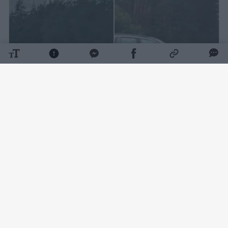
Daugiau nuotraukų (3)
Pirmasis apie įvykį socialiniame tinkle
„Facebook“ dar penktadienio vakarą pranešė
„Reidas TV“.
„Vilnius – Varėna. Ties Deksnėmis susidūrė du