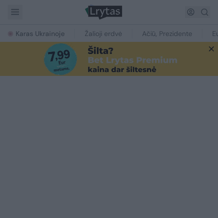
Karas Ukrainoje
Žalioji erdvė
Ačiū, Prezidente
E