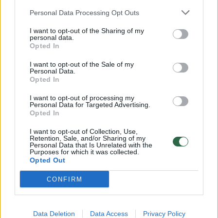
G. Nausėda socialdemokratų
Partijos 
paramos net neprašė? V.
teisingu
Personal Data Processing Opt Outs
Blinkevičiūtė: „Yra labai daug
išrinktas
I want to opt-out of the Sharing of my
įvairių rodiklių“
preziden
personal data.
I. Vėgėlę
Opted In
I want to opt-out of the Sale of my
Personal Data.
Opted In
I want to opt-out of processing my
Personal Data for Targeted Advertising.
ELTA primena, kad šiuo metu apie keliamas ar
Opted In
remiamas kandidatūras prezidento
I want to opt-out of Collection, Use,
rinkimuose yra paskelbusios 5 politinės
Retention, Sale, and/or Sharing of my
Personal Data that Is Unrelated with the
partijos. Tėvynės sąjungai-Lietuvos
Purposes for which it was collected.
Opted Out
krikščionims demokratams rinkimuose
CONFIRM
atstovaus premjerė Ingrida Šimonytė,
Lietuvos valstiečių žaliųjų sąjungos
kandidatas bus Seimo narys, buvęs sveikatos
Data Deletion
Data Access
Privacy Policy