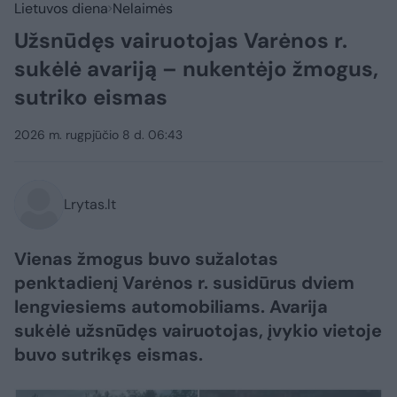
Lietuvos diena
Nelaimės
Užsnūdęs vairuotojas Varėnos r.
sukėlė avariją – nukentėjo žmogus,
sutriko eismas
2026 m. rugpjūčio 8 d. 06:43
Lrytas.lt
Vienas žmogus buvo sužalotas
penktadienį Varėnos r. susidūrus dviem
lengviesiems automobiliams. Avarija
sukėlė užsnūdęs vairuotojas, įvykio vietoje
buvo sutrikęs eismas.