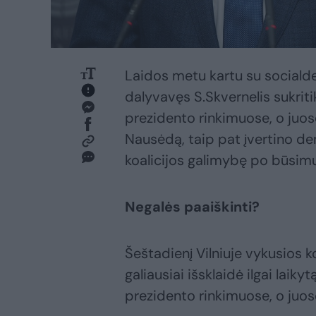
Laidos metu kartu su social
dalyvavęs S.Skvernelis sukri
prezidento rinkimuose, o juos
Nausėdą, taip pat įvertino de
koalicijos galimybę po būsim
Negalės paaiškinti?
Šeštadienį Vilniuje vykusios 
galiausiai išsklaidė ilgai laik
prezidento rinkimuose, o juos