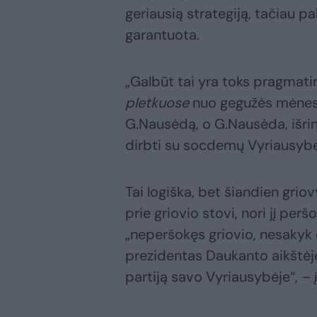
geriausią strategiją, tačiau 
garantuota.
„Galbūt tai yra toks pragmatin
pletkuose
nuo gegužės mėnes
G.Nausėdą, o G.Nausėda, išri
dirbti su socdemų Vyriausybe
Tai logiška, bet šiandien grio
prie griovio stovi, nori jį per
„neperšokęs griovio, nesakyk 
prezidentas Daukanto aikštėje
partiją savo Vyriausybėje“, – 