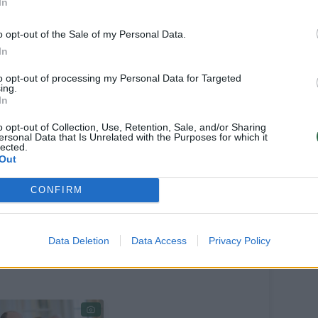
In
o opt-out of the Sale of my Personal Data.
In
aldemokratų pareiškimą S.Skvernelis įspėjo,
iškinti jų rinkėjams.
to opt-out of processing my Personal Data for Targeted
ing.
In
iš seniausių Lietuvos partijų, ir bus
o opt-out of Collection, Use, Retention, Sale, and/or Sharing
ersonal Data that Is Unrelated with the Purposes for which it
kėjams, visuomenei, kad reitingų viršūnėje
lected.
Out
alyvauja svarbiausiuose metų rinkimuose.
kame šalies vadovą“, – laidos metu
CONFIRM
Data Deletion
Data Access
Privacy Policy