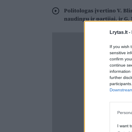
Politologas įvertino V. Bli
naudingu ir partijai, ir G.
Lrytas.lt -
If you wish 
sensitive in
confirm you
continue se
information 
further disc
participants
Downstream 
Persona
I want t