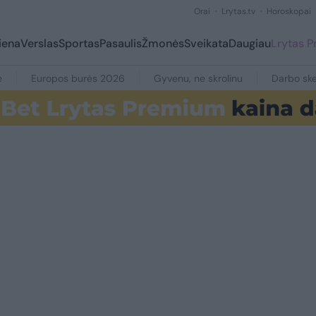
Orai
Lrytas.tv
Horoskopai
iena
Verslas
Sportas
Pasaulis
Žmonės
Sveikata
Daugiau
Lrytas 
e
Europos burės 2026
Gyvenu, ne skrolinu
Darbo ske