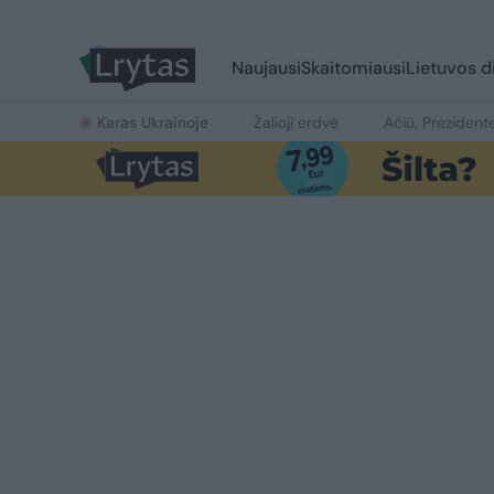
Naujausi
Skaitomiausi
Lietuvos d
Karas Ukrainoje
Žalioji erdvė
Ačiū, Prezident