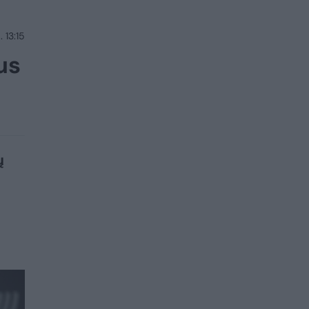
 13:15
us
ų