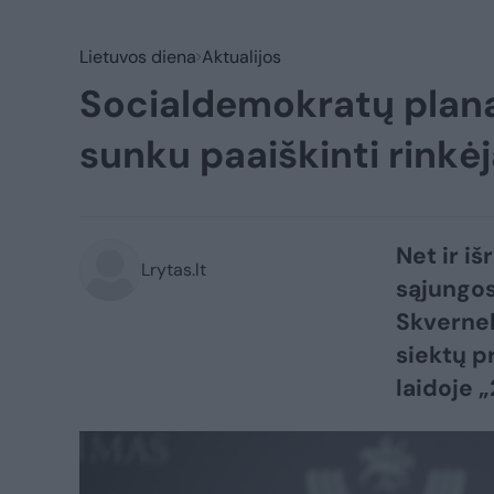
Lietuvos diena
Aktualijos
Socialdemokratų planas
sunku paaiškinti rinkė
Net ir i
Lrytas.lt
sąjungos
Skverneli
siektų p
laidoje „