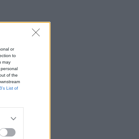
sonal or
ection to
ou may
 personal
out of the
 downstream
B’s List of