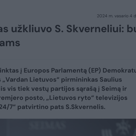
2024 m. vasario 4 d.
 užkliuvo S. Skverneliui: b
jams
šrinktas į Europos Parlamentą (EP) Demokrat
 „Vardan Lietuvos“ pirmininkas Saulius
s vis tiek vestų partijos sąrašą į Seimą ir
remjero posto, „Lietuvos ryto“ televizijos
24/7“ patvirtino pats S.Skvernelis.