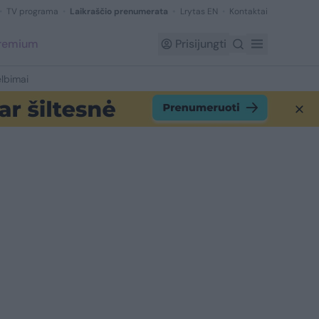
TV programa
Laikraščio prenumerata
Lrytas EN
Kontaktai
Premium
Prisijungti
lbimai