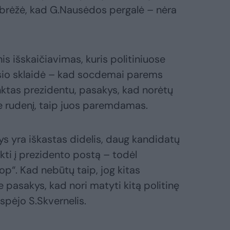
pabrėžė, kad G.Nausėdos pergalė – nėra
is išskaičiavimas, kuris politiniuose
io sklaidė – kad socdemai parems
nktas prezidentu, pasakys, kad norėtų
 rudenį, taip juos paremdamas.
vys yra iškastas didelis, daug kandidatų
šokti į prezidento postą – todėl
op“. Kad nebūtų taip, jog kitas
 pasakys, kad nori matyti kitą politinę
įspėjo S.Skvernelis.