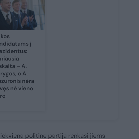
kos
ndidatams į
ezidentus:
lniausia
skaita – A.
rygos, o A.
zuronis nėra
vęs nė vieno
ro
ekviena politinė partija renkasi jiems