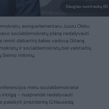
Daugiau nuotraukų (8)
demokratu, europarlamentaru Juozu Oleku
tikavo socialdemokratų planą nedalyvauti
e remti dabartinį šalies vadovą Gitaną
mokratų ir socialdemokratų bei valstiečių
ų Seimo rinkimų.
konferencijos metu socialdemokratai
ytą intrigą – nusprendė nedalyvauti
e palaikyti prezidentą G.Nausėdą.