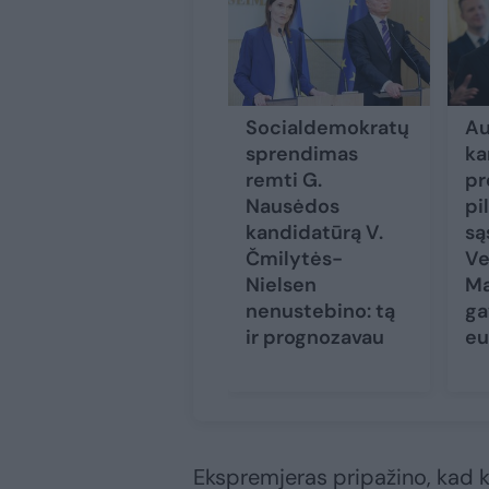
Socialdemokratų
Au
sprendimas
ka
remti G.
pr
Nausėdos
pi
kandidatūrą V.
są
Čmilytės-
Ve
Nielsen
Ma
nenustebino: tą
ga
ir prognozavau
eu
Ekspremjeras pripažino, kad ki