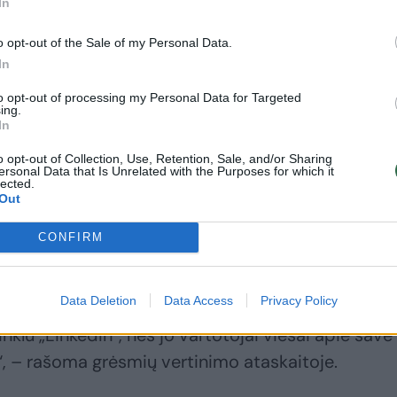
In
o opt-out of the Sale of my Personal Data.
In
to opt-out of processing my Personal Data for Targeted
ing.
In
o opt-out of Collection, Use, Retention, Sale, and/or Sharing
ersonal Data that Is Unrelated with the Purposes for which it
lected.
Out
CONFIRM
ti į Kiniją, kur būtų sumokama už suteiktą informa
Data Deletion
Data Access
Privacy Policy
ybos užduotys. Taikinių paieškai Kinijos žvalgyb
inklu „LinkedIn“, nes jo vartotojai viešai apie save
“, – rašoma grėsmių vertinimo ataskaitoje.