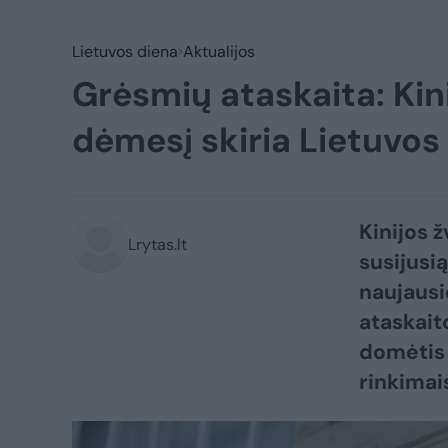
Lietuvos diena
Aktualijos
Grėsmių ataskaita: Kini
dėmesį skiria Lietuvos
Kinijos 
Lrytas.lt
susijusi
naujausi
ataskait
domėtis 
rinkimai