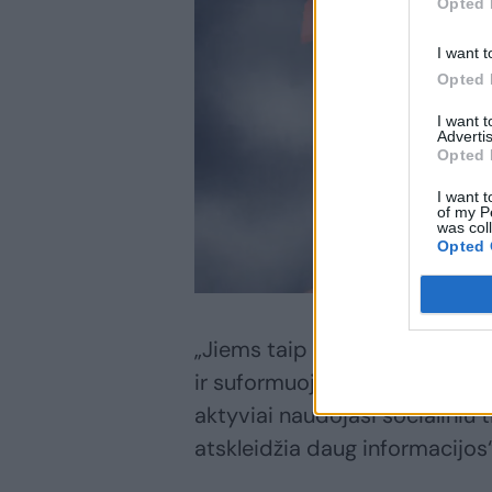
Opted 
I want t
Opted 
I want 
Advertis
Opted 
I want t
of my P
was col
Opted 
„Jiems taip pat siūloma atvyk
ir suformuojamos naujos žvalg
aktyviai naudojasi socialiniu t
atskleidžia daug informacijos