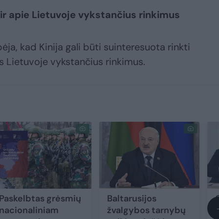
ą ir apie Lietuvoje vykstančius rinkimus
ja, kad Kinija gali būti suinteresuota rinkti
is Lietuvoje vykstančius rinkimus.
Paskelbtas grėsmių
Baltarusijos
nacionaliniam
žvalgybos tarnybų