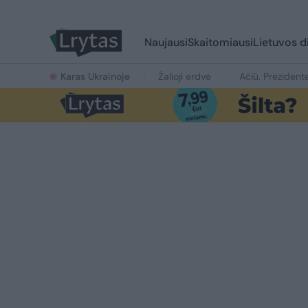
Naujausi
Skaitomiausi
Lietuvos d
Karas Ukrainoje
Žalioji erdvė
Ačiū, Prezident