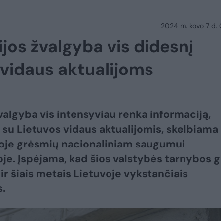
2024 m. kovo 7 d.
jos žvalgyba vis didesnį
 vidaus aktualijoms
žvalgyba vis intensyviau renka informaciją,
ą su Lietuvos vidaus aktualijomis, skelbiama
oje grėsmių nacionaliniam saugumui
oje. Įspėjama, kad šios valstybės tarnybos g
ir šiais metais Lietuvoje vykstančiais
s.