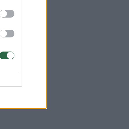
ciją
a