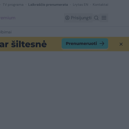
TV programa
Laikraščio prenumerata
Lrytas EN
Kontaktai
Premium
Prisijungti
lbimai