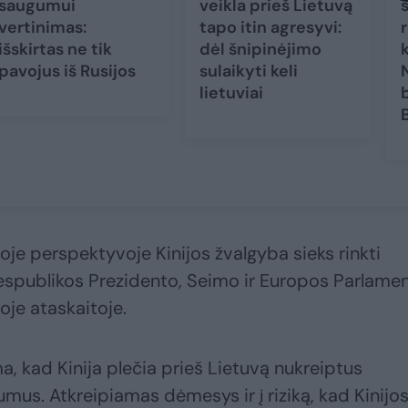
saugumui
veikla prieš Lietuvą
s
vertinimas:
tapo itin agresyvi:
išskirtas ne tik
dėl šnipinėjimo
pavojus iš Rusijos
sulaikyti keli
lietuviai
ioje perspektyvoje Kinijos žvalgyba sieks rinkti
Respublikos Prezidento, Seimo ir Europos Parlame
oje ataskaitoje.
 kad Kinija plečia prieš Lietuvą nukreiptus
mus. Atkreipiamas dėmesys ir į riziką, kad Kinijo