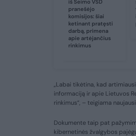
iš Seimo VSD
pranešėjo
komisijos: šiai
ketinant pratęsti
darbą, primena
apie artėjančius
rinkimus
„Labai tikėtina, kad artimiaus
informaciją ir apie Lietuvos 
rinkimus“, – teigiama naujausi
Dokumente taip pat pažymima,
kibernetinės žvalgybos pajėgu