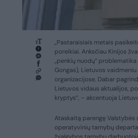
„Pastaraisiais metais pasikei
poreikiai. Anksčiau Kinijos žv
„penkių nuodų“ problematika 
Gongas), Lietuvos vaidmeniu E
organizacijose. Dabar pagrind
Lietuvos vidaus aktualijos, po
kryptys“, – akcentuoja Lietuv
Ataskaitą parengę Valstybės
operatyvinių tarnybų departa
žvalgybos tarnybų darbuotojai