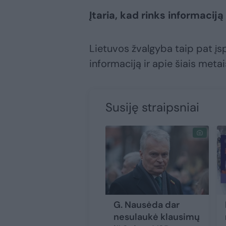
Įtaria, kad rinks informacij
Lietuvos žvalgyba taip pat įspė
informaciją ir apie šiais meta
Susiję straipsniai
G. Nausėda dar
nesulaukė klausimų