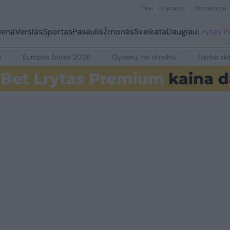
Orai
Lrytas.tv
Horoskopai
iena
Verslas
Sportas
Pasaulis
Žmonės
Sveikata
Daugiau
Lrytas 
e
Europos burės 2026
Gyvenu, ne skrolinu
Darbo ske