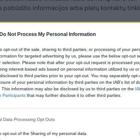
us pobūdžio informacijos arba platų kontaktų tinkl
ms, neatskleidžiant savo ryšių ar priklausomybė
Do Not Process My Personal Information
radarbiauti ir už piniginį atlygį teikti režimui aktu
to opt-out of the sale, sharing to third parties, or processing of your per
formation for targeted advertising by us, please use the below opt-out s
r selection. Please note that after your opt-out request is processed y
l grėsmių nacionaliniam saugumui: įvardintos pav
eing interest-based ads based on personal information utilized by us or
disclosed to third parties prior to your opt-out. You may separately opt-
losure of your personal information by third parties on the IAB’s list of
. This information may also be disclosed by us to third parties on the
IA
Participants
that may further disclose it to other third parties.
l Data Processing Opt Outs
o opt-out of the Sharing of my personal data.