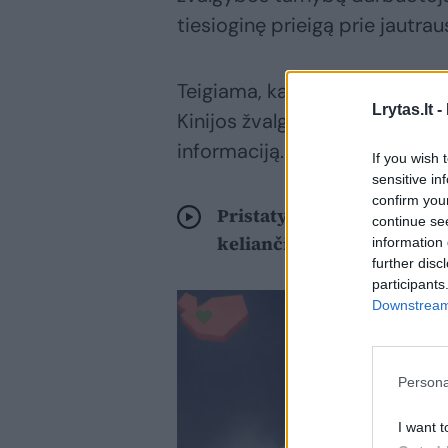
tiesioginę prieigą prie jautra
Teigiama, kad tokiems asmeni
Lrytas.lt -
Kinijos žvalgybai, siūloma bend
informaciją.
If you wish 
sensitive in
confirm you
Pristatytas vertinimas dė
continue se
keliančios tendencijos
information 
further disc
participants
Downstream 
Persona
I want t