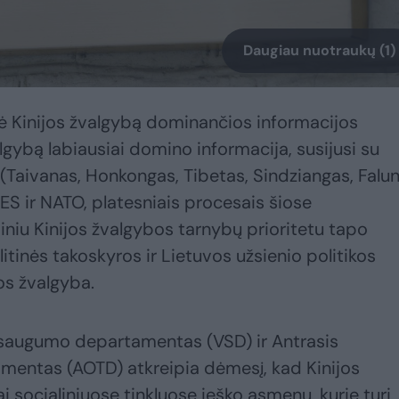
Daugiau nuotraukų (1)
tė Kinijos žvalgybą dominančios informacijos
algybą labiausiai domino informacija, susijusi su
(Taivanas, Honkongas, Tibetas, Sindziangas, Falu
S ir NATO, platesniais procesais šiose
iniu Kinijos žvalgybos tarnybų prioritetu tapo
litinės takoskyros ir Lietuvos užsienio politikos
os žvalgyba.
 saugumo departamentas (VSD) ir Antrasis
mentas (AOTD) atkreipia dėmesį, kad Kinijos
 socialiniuose tinkluose ieško asmenų, kurie turi