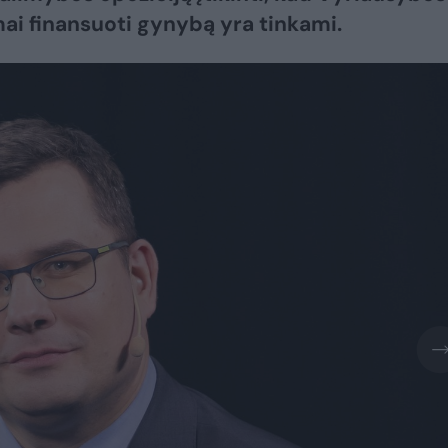
ai finansuoti gynybą yra tinkami.