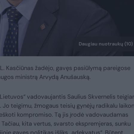
Daugiau nuotraukų (10)
o L. Kasčiūnas žadėjo, gavęs pasiūlymą pareigose
saugos ministrą Arvydą Anušauską.
 Lietuvos“ vadovaujantis Saulius Skvernelis teigi
ą. Jo teigimu, žmogaus teisių gynėjų radikalu laik
 ieškoti kompromiso. Tą jis įrodė vadovaudamas
ačiau, kita vertus, svarsto ekspremjeras, sunku
ijoje gavęs politikas išliks „adekvatus“. Būtent