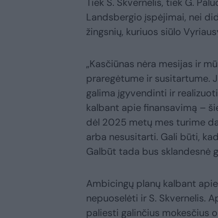
Tiek S. Skvernelis, tiek G. Pa
Landsbergio įspėjimai, nei did
žingsnių, kuriuos siūlo Vyriau
„Kasčiūnas nėra mesijas ir m
praregėtume ir susitartume. J
galima įgyvendinti ir realizuo
kalbant apie finansavimą – ši
dėl 2025 metų mes turime dar l
arba nesusitarti. Gali būti, ka
Galbūt tada bus sklandesnė ga
Ambicingų planų kalbant apie 
nepuoselėti ir S. Skvernelis. A
paliesti galinčius mokesčius o