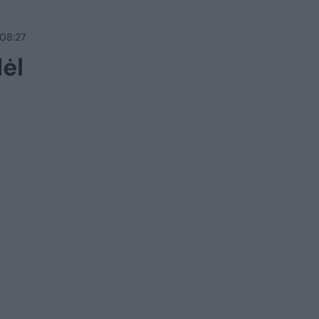
 08:27
dėl