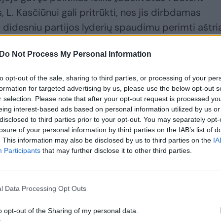
L. Kasčiūnui gali pritrūkti, nes jis dirbdamas
su didesniu partijos lyderių spaudimu perimti aštri
Do Not Process My Personal Information
nei konservatorių partijos viršūnės retorikai, kuri
to opt-out of the sale, sharing to third parties, or processing of your per
d karas tikrai bus ir kad liko tik vienas neatsakyt
formation for targeted advertising by us, please use the below opt-out s
r selection. Please note that after your opt-out request is processed y
r po dviejų metų. Tai jei ši linija laikysis, mums su
eing interest-based ads based on personal information utilized by us or
i viską objektyviai ir adekvačiai – Lietuva, kaip
disclosed to third parties prior to your opt-out. You may separately opt-
losure of your personal information by third parties on the IAB’s list of
ė S. Skvernelis.
. This information may also be disclosed by us to third parties on the
IA
Participants
that may further disclose it to other third parties.
l Data Processing Opt Outs
o opt-out of the Sharing of my personal data.