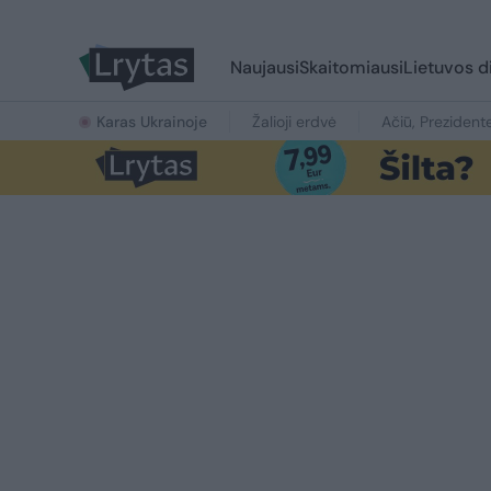
Naujausi
Skaitomiausi
Lietuvos d
Karas Ukrainoje
Žalioji erdvė
Ačiū, Prezident