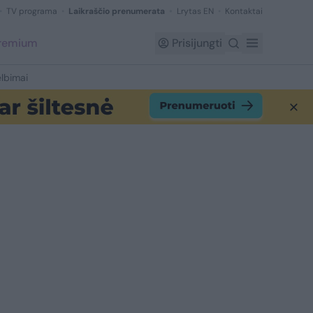
TV programa
Laikraščio prenumerata
Lrytas EN
Kontaktai
Premium
Prisijungti
lbimai