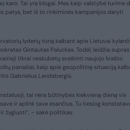
uo karo. Tai yra blogai. Mes kaip valstybė turime 
tis patys, bet iš to rinkiminės kampanijos daryti
ervatorių lyderių toną kalbant apie Lietuvai kylanč
okratas Gintautas Paluckas. Todėl, leidžia supras
kairieji tikrai neskubėtų sveikinti naujojo krašto
biltų panašiai, kaip apie geopolitinę situaciją kalb
ntis Gabrielius Landsbergis.
onstatuoji, tai nėra būtinybės kiekvieną dieną vis
i save ir aplink tave esančius. Tu tiesiog konstatav
r žygiuoti“, – sakė politikas.