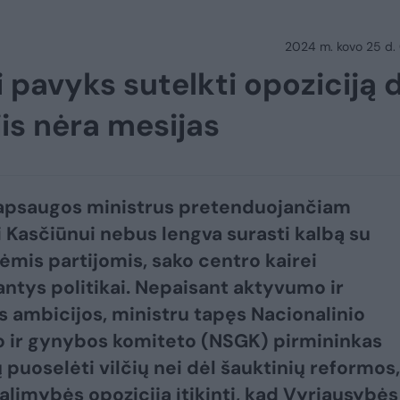
2024 m. kovo 25 d.
i pavyks sutelkti opoziciją 
is nėra mesijas
 apsaugos ministrus pretenduojančiam
 Kasčiūnui nebus lengva surasti kalbą su
ėmis partijomis, sako centro kairei
antys politikai. Nepaisant aktyvumo ir
s ambicijos, ministru tapęs Nacionalinio
 ir gynybos komiteto (NSGK) pirmininkas
 puoselėti vilčių nei dėl šauktinių reformos,
galimybės opoziciją įtikinti, kad Vyriausybės