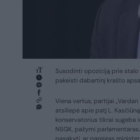
Susodinti opoziciją prie stal
pakeisti dabartinį krašto ap
Viena vertus, partijai „Vardan
atsiliepė apie patį L. Kasčiūn
konservatorius tikrai sugeba
NSGK, pažymi parlamentaras. T
pasakyti, ar pareigas minister