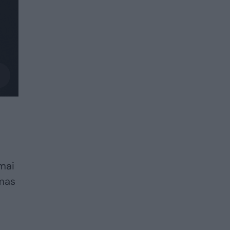
amai
omas