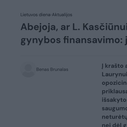
Lietuvos diena
Aktualijos
Abejoja, ar L. Kasčiūnu
gynybos finansavimo: j
Į krašto
Benas Brunalas
Laurynui
opozicin
priklaus
išsakyto
saugumo
neturėtų
nei dėl 