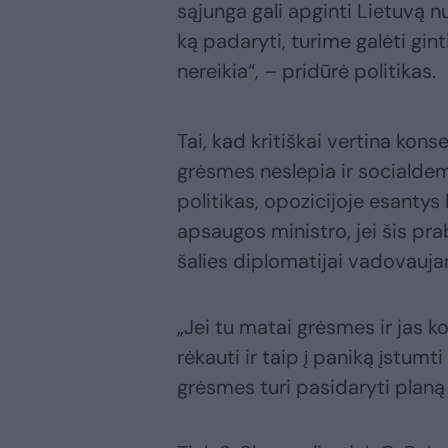
sąjunga gali apginti Lietuvą n
ką padaryti, turime galėti gin
nereikia“, – pridūrė politikas.
Tai, kad kritiškai vertina kons
grėsmes neslepia ir socialdem
politikas, opozicijoje esantys 
apsaugos ministro, jei šis pra
šalies diplomatijai vadovauja
„Jei tu matai grėsmes ir jas k
rėkauti ir taip į paniką įstumt
grėsmes turi pasidaryti planą i