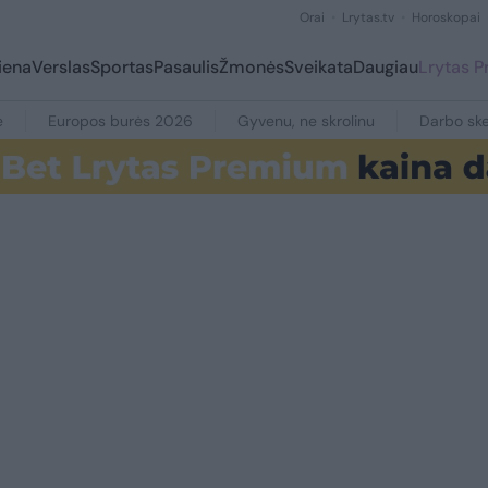
Orai
Lrytas.tv
Horoskopai
iena
Verslas
Sportas
Pasaulis
Žmonės
Sveikata
Daugiau
Lrytas 
e
Europos burės 2026
Gyvenu, ne skrolinu
Darbo ske