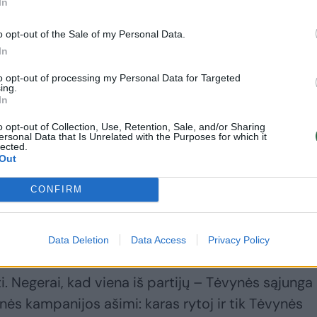
In
o opt-out of the Sale of my Personal Data.
In
Prabilo apie
Prezidento
to opt-out of processing my Personal Data for Targeted
tikrąsias A.
patarėjas: VGT
ing.
In
Anušausko
planuojama aptarti
atleidimo ir I.
dronų įsigijimo iš
o opt-out of Collection, Use, Retention, Sale, and/or Sharing
ersonal Data that Is Unrelated with the Purposes for which it
Šimonytės
Lietuvos įmonių
lected.
protrūkio
galimybes
Out
priežastis: „Pastatė
į kvailą padėtį“
CONFIRM
Data Deletion
Data Access
Privacy Policy
i. Negerai, kad viena iš partijų – Tėvynės sąjunga
nės kampanijos ašimi: karas rytoj ir tik Tėvynės