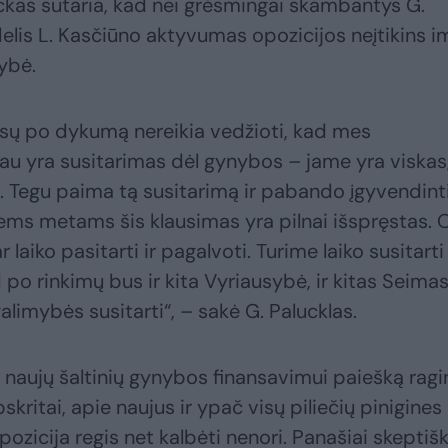
luckas sutaria, kad nei grėsmingai skambantys G.
elis L. Kasčiūno aktyvumas opozicijos neįtikins i
sybė.
ūsų po dykumą nereikia vedžioti, kad mes
au yra susitarimas dėl gynybos – jame yra viskas
ti. Tegu paima tą susitarimą ir pabando įgyvendint
ems metams šis klausimas yra pilnai išspręstas. 
aiko pasitarti ir pagalvoti. Turime laiko susitarti
d po rinkimų bus ir kita Vyriausybė, ir kitas Seimas
limybės susitarti“, – sakė G. Palucklas.
naujų šaltinių gynybos finansavimui paiešką ragi
pskritai, apie naujus ir ypač visų piliečių pinigines
pozicija regis net kalbėti nenori. Panašiai skeptišk