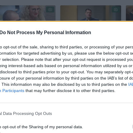
Do Not Process My Personal Information
to opt-out of the sale, sharing to third parties, or processing of your per
Po L. Kasčiūno
Po kratų Darbo
formation for targeted advertising by us, please use the below opt-out s
priesaikos jam
partijos būstinėje –
r selection. Please note that after your opt-out request is processed y
kritiką žėrusi
A. Mazuronio žinia
eing interest-based ads based on personal information utilized by us or
disclosed to third parties prior to your opt-out. You may separately opt-
Laisvės partija
apie galimą
losure of your personal information by third parties on the IAB’s list of
nurimo: kas
pasitraukimą iš EP
. This information may also be disclosed by us to third parties on the
IA
pasikeitė?
rinkimų
Participants
that may further disclose it to other third parties.
l Data Processing Opt Outs
o opt-out of the Sharing of my personal data.
inėje teisėsauga atliko procesinius veiksmus, A.