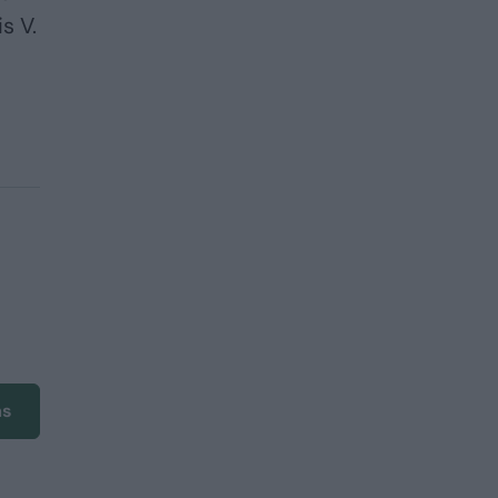
s V.
ms