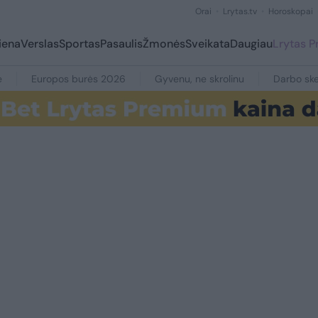
Orai
Lrytas.tv
Horoskopai
iena
Verslas
Sportas
Pasaulis
Žmonės
Sveikata
Daugiau
Lrytas 
e
Europos burės 2026
Gyvenu, ne skrolinu
Darbo ske