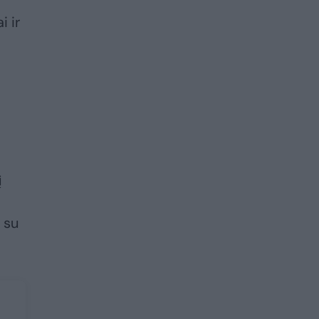
i ir
į
 su