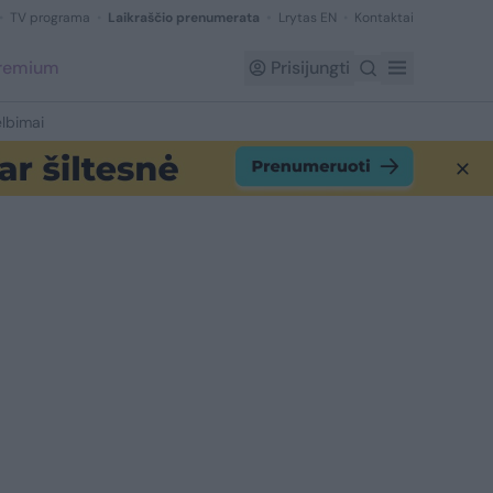
TV programa
Laikraščio prenumerata
Lrytas EN
Kontaktai
Premium
Prisijungti
lbimai