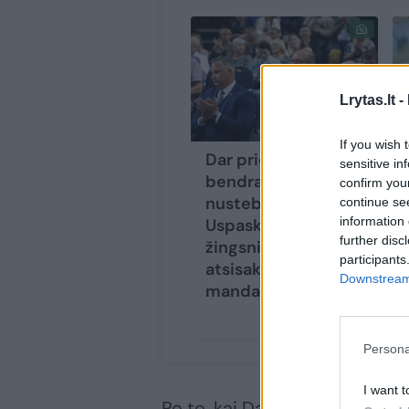
Lrytas.lt -
If you wish 
Dar prieš kratas –
sensitive in
bendražygius
confirm you
nustebinęs V.
continue se
information 
Uspaskicho
further disc
žingsnis: planavo
participants
atsisakyti EP nario
Downstream 
mandato
Persona
I want t
Po to, kai Darbo partijos būst