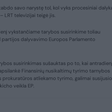
bdo savo narystę tol, kol vyks procesiniai dalyka
 LRT televizijai teigė jis.
ienį vykstančiame tarybos susirinkime toliau
ėl partijos dalyvavimo Europos Parlamento
rybos susirinkimas sušauktas po to, kai antradien
 apsilankė Finansinių nusikaltimų tyrimo tarnybos
 prokuratūros atliekamo tyrimo, galimai susijusio
kicho veikla EP.