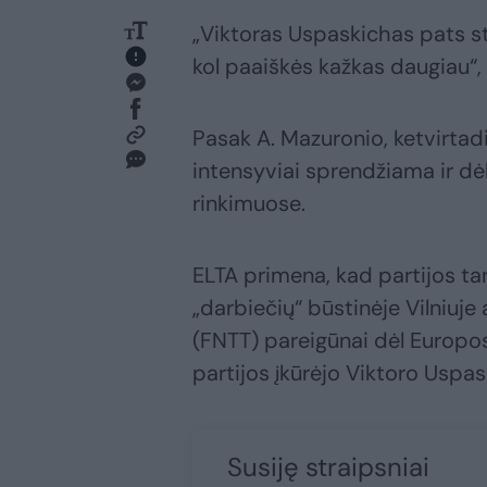
„Viktoras Uspaskichas pats sta
kol paaiškės kažkas daugiau“, –
Pasak A. Mazuronio, ketvirtad
intensyviai sprendžiama ir d
rinkimuose.
ELTA primena, kad partijos ta
„darbiečių“ būstinėje Vilniuje
(FNTT) pareigūnai dėl Europos
partijos įkūrėjo Viktoro Uspas
Susiję straipsniai