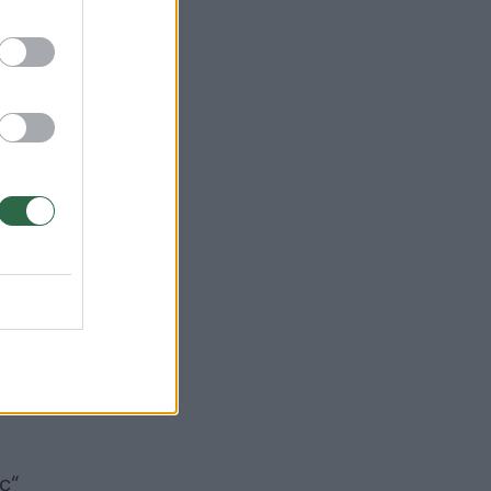
pat
ių
os
c“