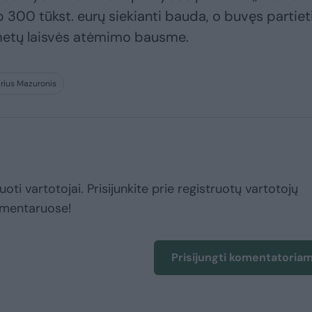
ip 300 tūkst. eurų siekianti bauda, o buvęs partieti
metų laisvės atėmimo bausme.
rius Mazuronis
uoti vartotojai. Prisijunkite prie registruotų vartotojų
omentaruose!
Prisijungti komentatoria