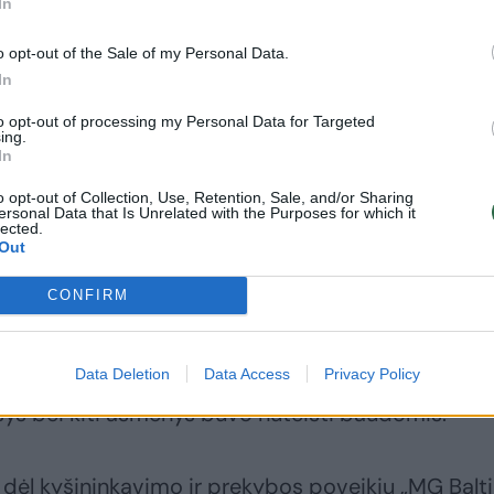
In
s stabdyti V. Uspaskicho narystę partijoje. Taip 
o opt-out of the Sale of my Personal Data.
ms“ siūlyti trauktis iš EP rinkimų, kuriuose sąrašą
In
to opt-out of processing my Personal Data for Targeted
ing.
In
akcijos Seime seniūno Viktoro Fiodorovo
o opt-out of Collection, Use, Retention, Sale, and/or Sharing
ti“, A. Mazuronis pripažino, jog apie tai galvojanč
ersonal Data that Is Unrelated with the Purposes for which it
lected.
Out
CONFIRM
tsidūrusi teisėsaugos akiratyje. Vadinamojoje
e partijai mesti kaltinimai dėl apgaulingo apskait
Data Deletion
Data Access
Privacy Policy
adovas V. Uspaskichas ir šiuo metu kalintis
s bei kiti asmenys buvo nuteisti baudomis.
a dėl kyšininkavimo ir prekybos poveikiu „MG Balti