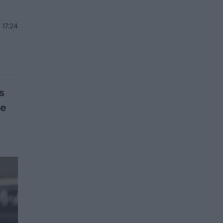
 17:24
s
je