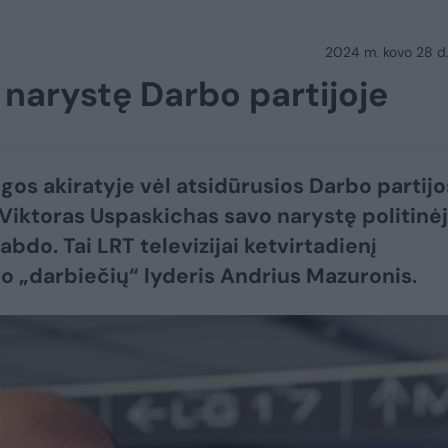
2024 m. kovo 28 d.
narystę Darbo partijoje
gos akiratyje vėl atsidūrusios Darbo partijo
 Viktoras Uspaskichas savo narystę politinė
abdo. Tai LRT televizijai ketvirtadienį
no „darbiečių“ lyderis Andrius Mazuronis.