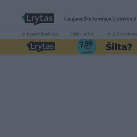
Naujausi
Skaitomiausi
Lietuvos d
Karas Ukrainoje
Žalioji erdvė
Ačiū, Prezident