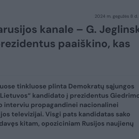
2024 m. gegužės 8 d.
usijos kanale – G. Jeglins
prezidentus paaiškino, kas
iuose tinkluose plinta Demokratų sąjungos
Lietuvos“ kandidato į prezidentus Giedrim
o interviu propagandinei nacionalinei
jos televizijai. Visgi pats kandidatas sako
 davęs kitam, opoziciniam Rusijos naujienų