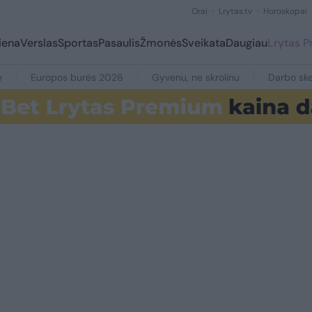
Orai
Lrytas.tv
Horoskopai
iena
Verslas
Sportas
Pasaulis
Žmonės
Sveikata
Daugiau
Lrytas 
e
Europos burės 2026
Gyvenu, ne skrolinu
Darbo ske