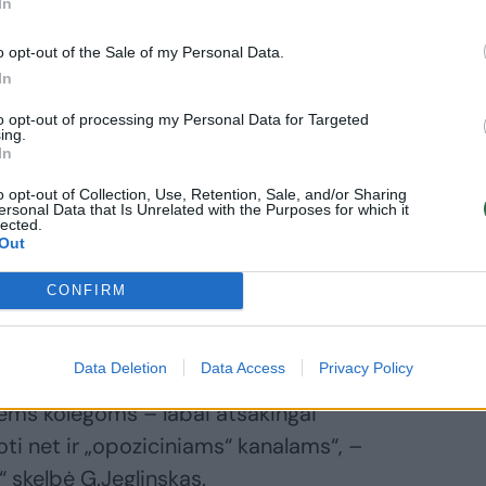
In
limybės dirbti
ime: tai nėra
o opt-out of the Sale of my Personal Data.
eįmanomas
In
ngsnis
to opt-out of processing my Personal Data for Targeted
ing.
In
o opt-out of Collection, Use, Retention, Sale, and/or Sharing
ersonal Data that Is Unrelated with the Purposes for which it
lected.
 įvertinimas, nes panašu, kad
Out
iprios ir saugios valstybės, už kurią
CONFIRM
engę kovoti. Dėl interviu turinio esu
lą – nuoširdžiai nemalonu.
Data Deletion
Data Access
Privacy Policy
ems kolegoms – labai atsakingai
oti net ir „opoziciniams“ kanalams“, –
“ skelbė G.Jeglinskas.