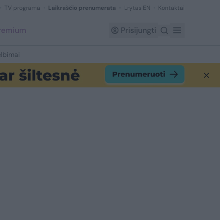
TV programa
Laikraščio prenumerata
Lrytas EN
Kontaktai
Premium
Prisijungti
lbimai