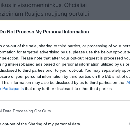
ikus ir visuomenininkus. Oficialiai
ziciniam Rusijos naujienų portalui
rviu buvo patalpintas baltarusių
s vaitkinio naratyvo padailinimais.
Do Not Process My Personal Information
to opt-out of the sale, sharing to third parties, or processing of your per
formation for targeted advertising by us, please use the below opt-out s
r selection. Please note that after your opt-out request is processed y
eing interest-based ads based on personal information utilized by us or
disclosed to third parties prior to your opt-out. You may separately opt-
losure of your personal information by third parties on the IAB’s list of
. This information may also be disclosed by us to third parties on the
IA
Participants
that may further disclose it to other third parties.
ezidento posto
l Data Processing Opt Outs
ekiantis G.
glinskas
o opt-out of the Sharing of my personal data.
atmeta