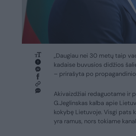
„Daugiau nei 30 metų taip va
kadaise buvusios didžios šalie
– prirašyta po propagandinio 
Akivaizdžiai redaguotame ir p
G.Jeglinskas kalba apie Lietu
kokybę Lietuvoje. Visgi pats k
yra ramus, nors tokiame kanal