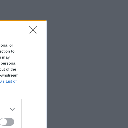
sonal or
ection to
ou may
 personal
out of the
 downstream
B’s List of