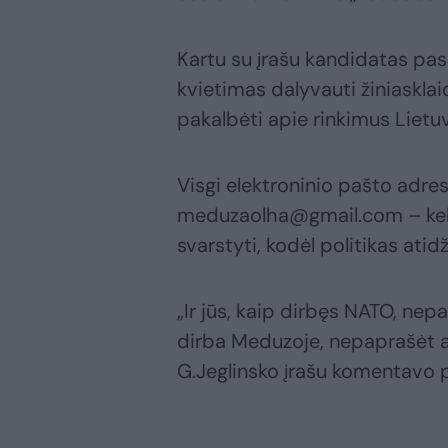
Kartu su įrašu kandidatas pasi
kvietimas dalyvauti žiniaskla
pakalbėti apie rinkimus Lietuv
Visgi elektroninio pašto adres
meduzaolha@gmail.com – kelia
svarstyti, kodėl politikas atid
„Ir jūs, kaip dirbęs NATO, nepa
dirba Meduzoje, nepaprašėt a
G.Jeglinsko įrašu komentavo p