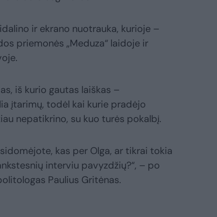
dalino ir ekrano nuotrauka, kurioje –
idos priemonės „Meduza“ laidoje ir
oje.
as, iš kurio gautas laiškas –
 įtarimų, todėl kai kurie pradėjo
žiau nepatikrino, su kuo turės pokalbį.
sidomėjote, kas per Olga, ar tikrai tokia
nkstesnių interviu pavyzdžių?“, – po
olitologas Paulius Gritėnas.