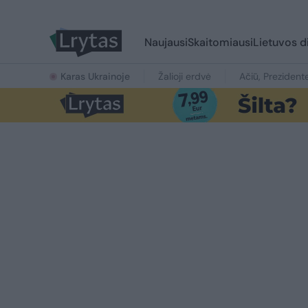
Naujausi
Skaitomiausi
Lietuvos d
Karas Ukrainoje
Žalioji erdvė
Ačiū, Prezident