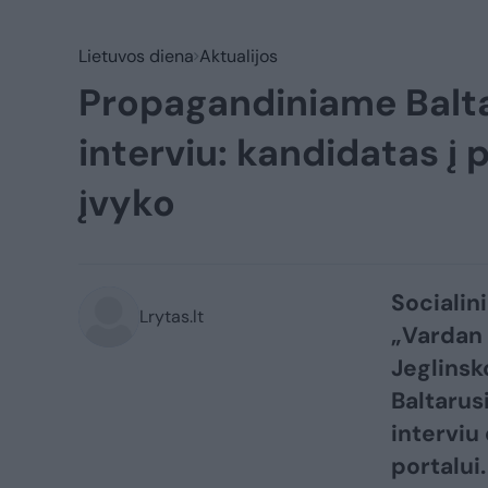
Lietuvos diena
Aktualijos
Propagandiniame Baltar
interviu: kandidatas į 
įvyko
Socialin
Lrytas.lt
„Vardan 
Jeglinsk
Baltarusi
interviu
portalui.