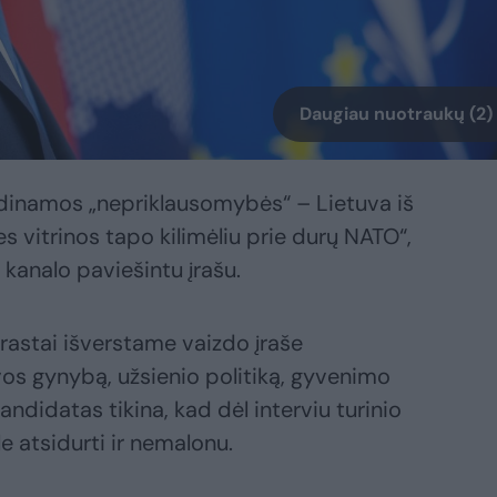
Daugiau nuotraukų (2)
dinamos „nepriklausomybės“ – Lietuva iš
s vitrinos tapo kilimėliu prie durų NATO“,
kanalo paviešintu įrašu.
rastai išverstame vaizdo įraše
vos gynybą, užsienio politiką, gyvenimo
andidatas tikina, kad dėl interviu turinio
e atsidurti ir nemalonu.