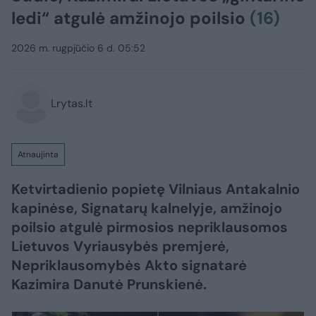
ledi“ atgulė amžinojo poilsio
(16)
2026 m. rugpjūčio 6 d. 05:52
Lrytas.lt
Atnaujinta
Ketvirtadienio popietę Vilniaus Antakalnio
kapinėse, Signatarų kalnelyje, amžinojo
poilsio atgulė pirmosios nepriklausomos
Lietuvos Vyriausybės premjerė,
Nepriklausomybės Akto signatarė
Kazimira Danutė Prunskienė.