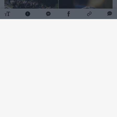
Daugiau nuotraukų (156)
K. D. Prunskienei surengtos valstybinės
laidotuvės. Su velione atsisveikinti buvo
galima Vilniaus Šv. Jonų bažnyčioje.
Jos
šermenyse trečiadienį pasirodė ir šalies
vadovai – Seimo pirmininkas, premjeras ir