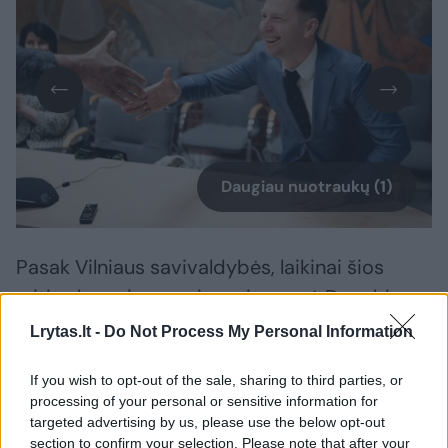
Daugiau nuotraukų (1)
Pasak Vilniaus savivaldybės, laikinai šios
srities kuravimą perims vicemerė Donalda
Meiželytė. Šiuo metu ji kuruoja ikimokyklinio,
Lrytas.lt -
Do Not Process My Personal Information
neformaliojo ugdymo, jaunimo reikalų ir
If you wish to opt-out of the sale, sharing to third parties, or
sporto, sveikatinimo klausimus.
processing of your personal or sensitive information for
targeted advertising by us, please use the below opt-out
section to confirm your selection. Please note that after your