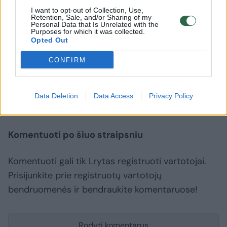
Kuročkina
tapo „la
I want to opt-out of Collection, Use,
A. Šileris
Retention, Sale, and/or Sharing of my
Personal Data that Is Unrelated with the
Purposes for which it was collected.
Opted Out
CONFIRM
Arūnas Šileris
Vilniaus miesto savivaldybė
Vilniaus vicemeras
Rodyti daugiau žymių
Data Deletion
Data Access
Privacy Policy
Komentuoti po šiuo straipsniu
Komentuoti gali tik Lrytas registruoti vartotojai.
Prisijunkite prie registruotų vartotojų
bendruomenės ir bendraukite komentaruose!
Rodyti komentarus