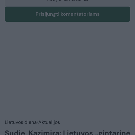
Prisijungti komentatoriams
Lietuvos diena
Aktualijos
Sudie, Kazimira: Lietuvos „gintarinė