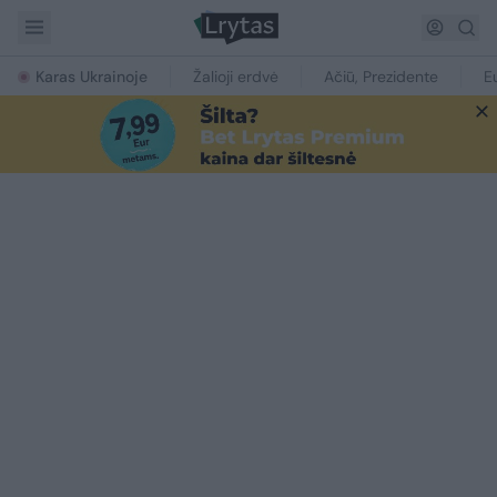
Karas Ukrainoje
Žalioji erdvė
Ačiū, Prezidente
E