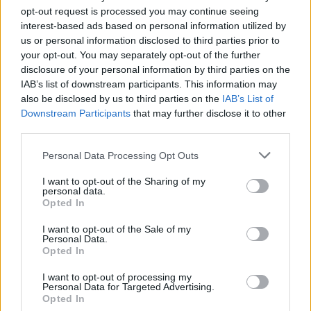
Numatoma, kad naujojo pretendento į
opt-out request is processed you may continue seeing
vicemero postą kandidatūrą Laisvės partija
interest-based ads based on personal information utilized by
us or personal information disclosed to third parties prior to
paskelbs artimiausiu metu.
your opt-out. You may separately opt-out of the further
disclosure of your personal information by third parties on the
IAB’s list of downstream participants. This information may
also be disclosed by us to third parties on the
IAB’s List of
Susiję straipsniai
Downstream Participants
that may further disclose it to other
third parties.
Personal Data Processing Opt Outs
I want to opt-out of the Sharing of my
personal data.
Opted In
I want to opt-out of the Sale of my
Personal Data.
Opted In
Laisvės partijos Vilniaus
Vilniuje 
I want to opt-out of processing my
Personal Data for Targeted Advertising.
skyriaus pirmininke išrinkta E.
ketvirtas
Opted In