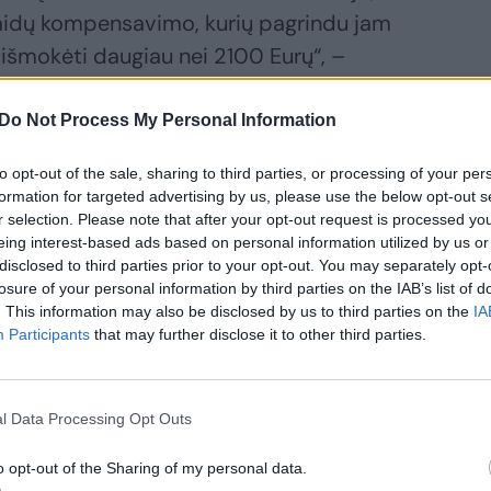
šlaidų kompensavimo, kurių pagrindu jam
 išmokėti daugiau nei 2100 Eurų“, –
Do Not Process My Personal Information
rašymas dėl Seimo nario asmens
to opt-out of the sale, sharing to third parties, or processing of your per
a nagrinėjimas ir sprendimas dėl to
formation for targeted advertising by us, please use the below opt-out s
r selection. Please note that after your opt-out request is processed y
eing interest-based ads based on personal information utilized by us or
disclosed to third parties prior to your opt-out. You may separately opt-
losure of your personal information by third parties on the IAB’s list of
. This information may also be disclosed by us to third parties on the
IA
Participants
that may further disclose it to other third parties.
l Data Processing Opt Outs
o opt-out of the Sharing of my personal data.