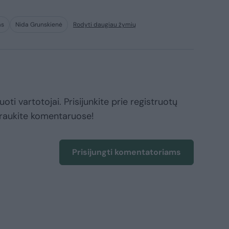
as
Nida Grunskienė
Rodyti daugiau žymių
oti vartotojai. Prisijunkite prie registruotų
raukite komentaruose!
Prisijungti komentatoriams