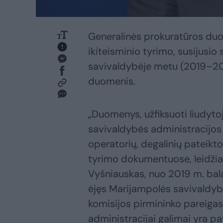
Generalinės prokuratūros duo
ikiteisminio tyrimo, susijusi
savivaldybėje metu (2019–20
duomenis.
„Duomenys, užfiksuoti liudyt
savivaldybės administracijos
operatorių, degalinių pateikto
tyrimo dokumentuose, leidžia
Vyšniauskas, nuo 2019 m. bala
ėjęs Marijampolės savivaldybė
komisijos pirmininko pareiga
administracijai galimai yra p