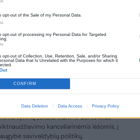
In
E vadovas apie
vivaldybių
o opt-out of the Sale of my Personal Data.
rimą dėl
In
anduolinių
to opt-out of processing my Personal Data for Targeted
liekų laidojimo:
ing.
In
ocesas
aidrus,
o opt-out of Collection, Use, Retention, Sale, and/or Sharing
nkame
ersonal Data that Is Unrelated with the Purposes for which it
lected.
ugiausią vietą
Out
CONFIRM
Data Deletion
Data Access
Privacy Policy
nkui Andriui Tapinui inicijavus
inimo tyrimą „Skaidrinam“ ir dėl to kilus
piktnaudžiavimo kanceliarinėmis lėšomis, į
daugybė savivaldybių politikų.