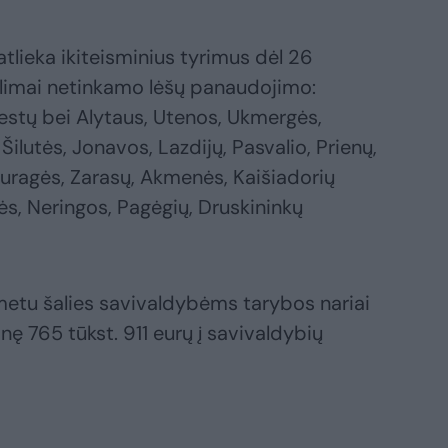
tlieka ikiteisminius tyrimus dėl 26
alimai netinkamo lėšų panaudojimo:
iestų bei Alytaus, Utenos, Ukmergės,
 Šilutės, Jonavos, Lazdijų, Pasvalio, Prienų,
 Tauragės, Zarasų, Akmenės, Kaišiadorių
ės, Neringos, Pagėgių, Druskininkų
metu šalies savivaldybėms tarybos nariai
nę 765 tūkst. 911 eurų į savivaldybių