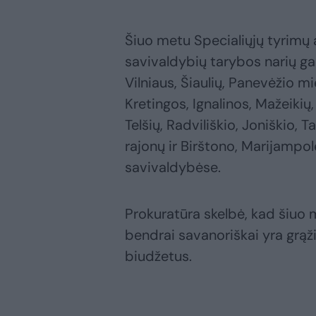
Šiuo metu Specialiųjų tyrimų a
savivaldybių tarybos narių g
Vilniaus, Šiaulių, Panevėžio m
Kretingos, Ignalinos, Mažeikių,
Telšių, Radviliškio, Joniškio,
rajonų ir Birštono, Marijampol
savivaldybėse.
Prokuratūra skelbė, kad šiuo 
bendrai savanoriškai yra grąži
biudžetus.