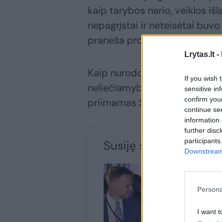
kaip tarybos nario, veiklos i
nepagrįstai ir neteisėtai buvo
praneša prokuratūra.
Lrytas.lt -
Kaip nurodoma pranešime, p
If you wish 
neliečiamybės panaikinimo yr
sensitive in
confirm you
priimamas Seime.
continue se
information 
further disc
participants
Susiję straipsniai
Downstream 
Persona
I want t