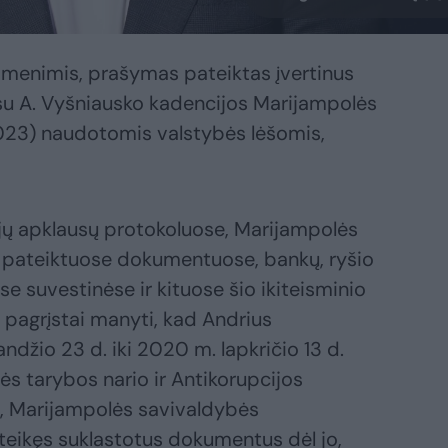
menimis, prašymas pateiktas įvertinus
o su A. Vyšniausko kadencijos Marijampolės
23) naudotomis valstybės lėšomis,
ojų apklausų protokoluose, Marijampolės
 pateiktuose dokumentuose, bankų, ryšio
se suvestinėse ir kituose šio ikiteisminio
 pagrįstai manyti, kad Andrius
ndžio 23 d. iki 2020 m. lapkričio 13 d.
s tarybos nario ir Antikorupcijos
s, Marijampolės savivaldybės
ateikęs suklastotus dokumentus dėl jo,