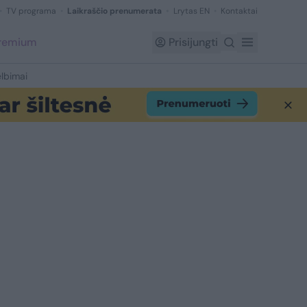
TV programa
Laikraščio prenumerata
Lrytas EN
Kontaktai
Premium
Prisijungti
lbimai