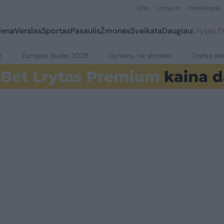
Orai
Lrytas.tv
Horoskopai
iena
Verslas
Sportas
Pasaulis
Žmonės
Sveikata
Daugiau
Lrytas 
e
Europos burės 2026
Gyvenu, ne skrolinu
Darbo ske