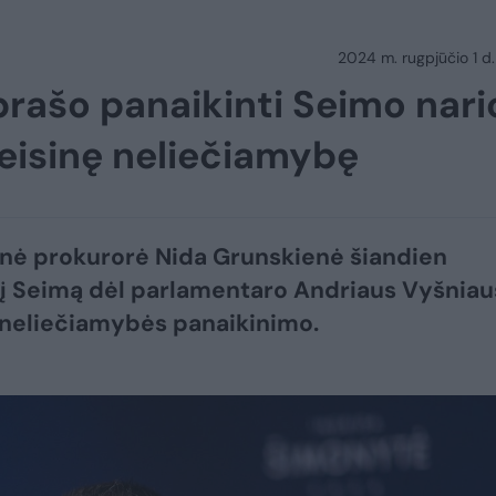
2024 m. rugpjūčio 1 d.
rašo panaikinti Seimo nari
eisinę neliečiamybę
nė prokurorė Nida Grunskienė šiandien
 į Seimą dėl parlamentaro Andriaus Vyšnia
 neliečiamybės panaikinimo.