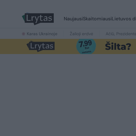
Naujausi
Skaitomiausi
Lietuvos d
Karas Ukrainoje
Žalioji erdvė
Ačiū, Prezident