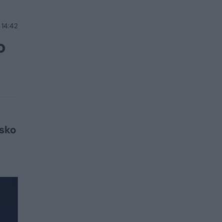
 14:42
o
usko