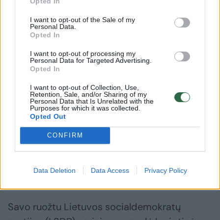
Opted In
akcininkių – jų žmonos. Vilmai Vaitkuvienei ir
Ramunei Skritulskienei priklauso po 25 proc.
I want to opt-out of the Sale of my
Personal Data.
įmonės akcijų.
Opted In
I want to opt-out of processing my
Personal Data for Targeted Advertising.
LRT tyrimų skyriaus duomenimis, dar 2021
Opted In
m., kartu su įmonės akcininkais į užsienį
I want to opt-out of Collection, Use,
Retention, Sale, and/or Sharing of my
ieškoti Palangai tiksiančio rato, kartu vyko ir
Personal Data that Is Unrelated with the
Purposes for which it was collected.
konservatorius M. Skritulskas. Dėl vienos iš
Opted Out
kelionių jis praleido Seimo posėdį.
CONFIRM
M. Skritulskas neigia dalyvavęs „Rota fortuna“
Data Deletion
Data Access
Privacy Policy
verslo veikloje.
Savo ruožtu Lietuvos socialdemokratų