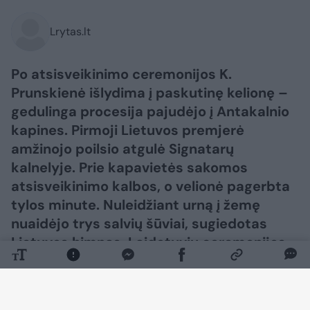
Lrytas.lt
Po atsisveikinimo ceremonijos K.
Prunskienė išlydima į paskutinę kelionę –
gedulinga procesija pajudėjo į Antakalnio
kapines. Pirmoji Lietuvos premjerė
amžinojo poilsio atgulė Signatarų
kalnelyje. Prie kapavietės sakomos
atsisveikinimo kalbos, o velionė pagerbta
tylos minute. Nuleidžiant urną į žemę
nuaidėjo trys salvių šūviai, sugiedotas
Lietuvos himnas. Laidotuvių ceremonijos
metu velionės artimiesiems taip pat
perduota valstybės vėliava.