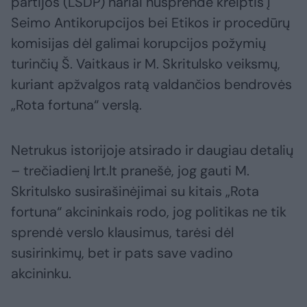
partijos (LSDP) nariai nusprendė kreiptis į
Seimo Antikorupcijos bei Etikos ir procedūrų
komisijas dėl galimai korupcijos požymių
turinčių Š. Vaitkaus ir M. Skritulsko veiksmų,
kuriant apžvalgos ratą valdančios bendrovės
„Rota fortuna“ verslą.
Netrukus istorijoje atsirado ir daugiau detalių
– trečiadienį lrt.lt pranešė, jog gauti M.
Skritulsko susirašinėjimai su kitais „Rota
fortuna“ akcininkais rodo, jog politikas ne tik
sprendė verslo klausimus, tarėsi dėl
susirinkimų, bet ir pats save vadino
akcininku.