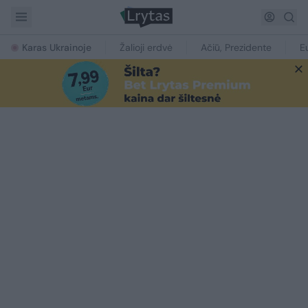
Karas Ukrainoje
Žalioji erdvė
Ačiū, Prezidente
E