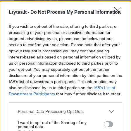
Lrytas.lt -
Do Not Process My Personal Information
Dėl galimos Palangos
Naujai į
If you wish to opt-out of the sale, sharing to third parties, or
konservatorių korupcijos
Ekonomi
processing of your personal or sensitive information for
LSDP kreipiasi į Seimo
Turizmo
targeted advertising by us, please use the below opt-out
section to confirm your selection. Please note that after your
Antikorupcijos komisiją
(1)
pirminink
opt-out request is processed you may continue seeing
Savickas
interest-based ads based on personal information utilized by
us or personal information disclosed to third parties prior to
your opt-out. You may separately opt-out of the further
disclosure of your personal information by third parties on the
IAB’s list of downstream participants. This information may
also be disclosed by us to third parties on the
IAB’s List of
ELTA primena, kad praėjusią savaitę LRT
Downstream Participants
that may further disclose it to other
paskelbė, jog Seimo narys M. Skritulskas ir
third parties.
Palangos meras Šarūnas Vaitkus dalyvavo
Personal Data Processing Opt Outs
kuriant apžvalgos ratą valdančios bendrovės
I want to opt-out of the Sharing of my
„Rota fortuna“ verslą, kurio vienos iš
personal data.