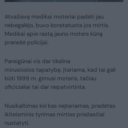
Atvažiavę medikai moteriai padėti jau
nebegalėjo, buvo konstatuota jos mirtis.
Medikai apie rastą jauno moters kūną
pranešė policijai.
Pareigūnai vis dar tikslina
mirusiosios tapatybę. Įtariama, kad tai gali
būti 1999 m. gimusi moteris, tačiau
oficicialiai tai dar nepatvirtinta.
Nusikaltimas kol kas neįtariamas, pradėtas
ikiteisminis tyrimas mirties priežasčiai
nustatyti.