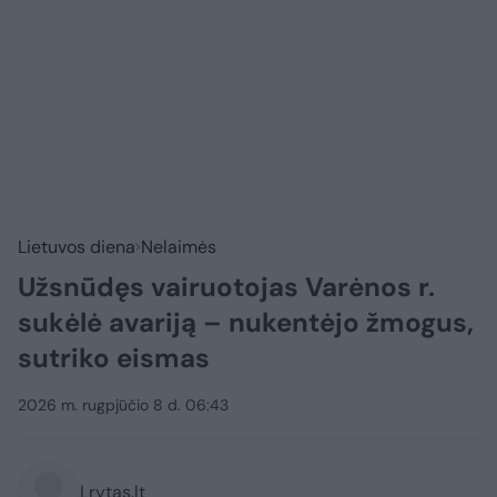
Lietuvos diena
Nelaimės
Užsnūdęs vairuotojas Varėnos r.
sukėlė avariją – nukentėjo žmogus,
sutriko eismas
2026 m. rugpjūčio 8 d. 06:43
Lrytas.lt