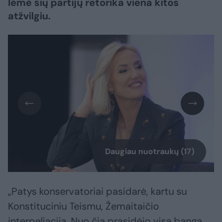
lėmė šių partijų retorika viena kitos
atžvilgiu.
Daugiau nuotraukų (17)
„Patys konservatoriai pasidarė, kartu su
Konstituciniu Teismu, Žemaitaičio
interpeliaciją. Nuo čia prasidėjo visa banga.