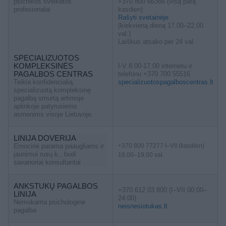
psichikos sveikatos
+370 800 66366 (visą parą
profesionalai
kasdien)
Rašyti svetainėje
(kiekvieną dieną 17.00–22.00
val.)
Laiškus atsako per 24 val.
SPECIALIZUOTOS
KOMPLEKSINĖS
I-V 8.00-17.00 internetu ir
PAGALBOS CENTRAS
telefonu +370 700 55516
Teikia konfidencialią,
specializuotospagalboscentras.lt
specializuotą kompleksinę
pagalbą smurtą artimoje
aplinkoje patyrusiems
asmenims visoje Lietuvoje.
LINIJA DOVERIJA
Emocinė parama paaugliams ir
+370 800 77277 I–VII (kasdien)
jaunimui rusų k., budi
16.00–19.00 val.
savanoriai konsultantai
ANKSTUKŲ PAGALBOS
+370 612 03 800 (I–VII 00:00–
LINIJA
24:00)
Nemokama psichologinė
neisnesiotukas.lt
pagalba