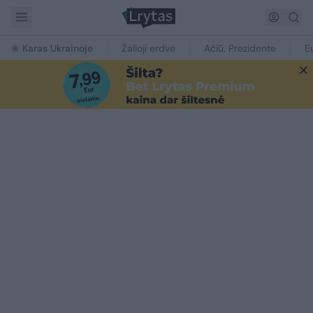
Karas Ukrainoje
Žalioji erdvė
Ačiū, Prezidente
E