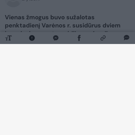
Vienas žmogus buvo sužalotas
penktadienį Varėnos r. susidūrus dviem
lengviesiems automobiliams. Avarija
sukėlė užsnūdęs vairuotojas, įvykio vietoje
buvo sutrikęs eismas.
Daugiau nuotraukų (3)