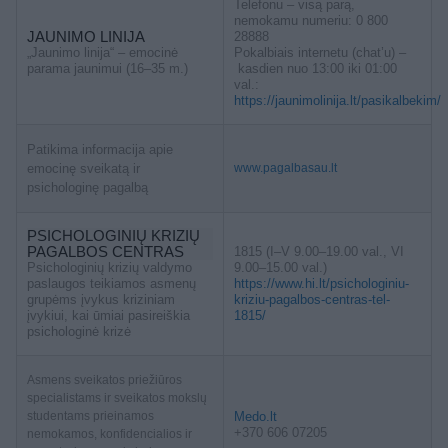
Telefonu – visą parą,
nemokamu numeriu: 0 800
JAUNIMO LINIJA
28888
„Jaunimo linija“ – emocinė
Pokalbiais internetu (chat’u) –
parama jaunimui (16–35 m.)
kasdien nuo 13:00 iki 01:00
val.:
https://jaunimolinija.lt/pasikalbekim/
Patikima informacija apie
emocinę sveikatą ir
www.pagalbasau.lt
psichologinę pagalbą
PSICHOLOGINIŲ KRIZIŲ
PAGALBOS CENTRAS
1815 (I–V 9.00–19.00 val., VI
Psichologinių krizių valdymo
9.00–15.00 val.)
paslaugos teikiamos asmenų
https://www.hi.lt/psichologiniu-
grupėms įvykus kriziniam
kriziu-pagalbos-centras-tel-
įvykiui, kai ūmiai pasireiškia
1815/
psichologinė krizė
Asmens sveikatos priežiūros
specialistams ir sveikatos mokslų
studentams prieinamos
Medo.lt
+370 606 07205
nemokamos, konfidencialios ir