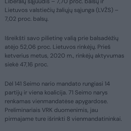
Liberalų sąjuūdis – 7,70 proc. balsų ir
Lietuvos valstiečių žaliųjų sąjunga (LVŽS) –
7,02 proc. balsų.
Išreikšti savo pilietinę valią prie balsadėžių
atėjo 52,06 proc. Lietuvos rinkėjų. Prieš
ketverius metus, 2020 m., rinkėjų aktyvumas
siekė 47,16 proc.
Dėl 141 Seimo nario mandato rungiasi 14
partijų ir viena koalicija. 71 Seimo narys
renkamas vienmandatėse apygardose.
Preliminariais VRK duomenimis, jau
pirmajame ture išrinkti 8 vienmandatininkai.