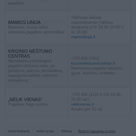
poreikius
Telefonas laikinai
MAMOS LINIJA
nepasiekiamas į laiškus
Mamoms, kurios ieško
atsakoma (I-IV 10.00–20.00 V
emocinės pagalbos anonimiškai
iki 18.00)
mamoslinija.lt
KRIZINIO NĖŠTUMO
CENTRAS
+370 603 57912
Nemokama psichologinė
krizinionestumocentras.lt
pagalba nėštumo metu, po
Nemokama pagalba teikiama
gimdymo, patyrus persileidimą,
gyvai, telefonu, internetu.
naujagimio netektį, nėštumo
nutraukimą.
+370 604 11119 (I–VII,18.00–
„NELIK VIENAS“
22.00 val.)
Pagalbos linija vyrams
nelikvienas.lt
Atsako per 72 val.
mirė moteris
mirė vyras
Vilnius
Rodyti daugiau žymių