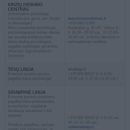
KRIZIŲ ĮVEIKIMO
CENTRAS
(individualios psichologo
konsultacijos gyvai, per Skype
www.krizesiveikimas.lt
ar Messenger)
+370 640 51555
Mūsų savanoriai psichologai,
Antakalnio g. 97–47, Vilnius (I–
psichoterapeutai šešias dienas
V 16.00– 20.00 val., VI 12.00–
per savaitę budėjimų metu
16.00 val., švenčių dienomis ir
teikia skubią psichologinę
sekmadieniais nedirba)
pagalbą sudėtingas gyvenimo
situacijas išgyvenantiems
žmonėms
TĖVŲ LINIJA
tevulinija.lt
Emocinė parama tėvams,
+370 800 90012 (I–V 9.00–
pagalbą teikia psichologai
13.00 val. ir 17.00–21.00 val.)
SIDABRINĖ LINIJA
Emocinė parama senjorams,
pagalbą teikia profesionalūs
konsultantai, reguliariai
bendrauja savanoriai ir kiti
senjorai
+370 800 80020 (I–V 8–22 val.,
VI–VII 11–19 val.)
Prireikus pagalbos, jaučiant
sidabrinelinija.lt
poreikį būti išklausytam, ar