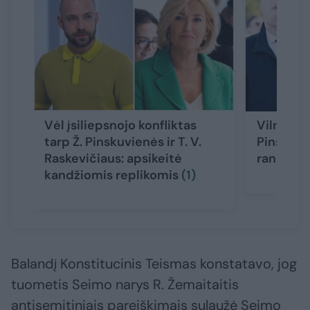
Vėl įsiliepsnojo konfliktas
Vilniuje 
tarp Ž. Pinskuvienės ir T. V.
Pinskai 
Raskevičiaus: apsikeitė
ranka nu
kandžiomis replikomis
(1)
Balandį Konstitucinis Teismas konstatavo, jog
tuometis Seimo narys R. Žemaitaitis
antisemitiniais pareiškimais sulaužė Seimo