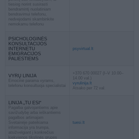
tiesiog norint susirasti
bendramintį nuolatiniam
bendravimui telefonu,
nedvejodami skambinkite
nemokamu telefonu
PSICHOLOGINĖS
KONSULTACIJOS
INTERNETU
psyvirtual.lt
EMIGRACIJOS
PALIESTIEMS
+370 670 00027 (I–V 10.00–
VYRŲ LINIJA
14.00 val.)
Emocinė parama vyrams,
vyrulinija.lt
telefonu konsultuoja specialistai
Atsako per 72 val.
LINIJA „TU ESI“
Pagalba galvojantiems apie
savižudybę arba ieškantiems
pagalbos artimajam
Svetainėje pateikiama
tuesi.lt
informacija yra trumpa,
atsižvelgiant į konkrečius
kiekvienos tikslinės grupės