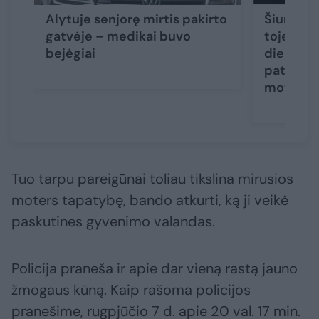
Alytuje senjorę mirtis pakirto
Šiurpūs 
gatvėje – medikai buvo
toje pači
bejėgiai
dieną ras
paties a
moterys
Tuo tarpu pareigūnai toliau tikslina mirusios
moters tapatybę, bando atkurti, ką ji veikė
paskutines gyvenimo valandas.
Policija praneša ir apie dar vieną rastą jauno
žmogaus kūną. Kaip rašoma policijos
pranešime, rugpjūčio 7 d. apie 20 val. 17 min.