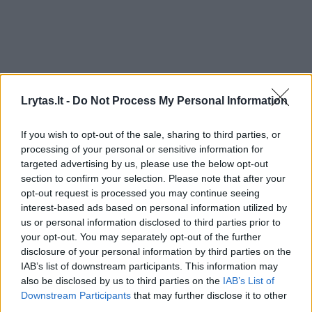
Lrytas.lt -
Do Not Process My Personal Information
If you wish to opt-out of the sale, sharing to third parties, or
processing of your personal or sensitive information for
targeted advertising by us, please use the below opt-out
section to confirm your selection. Please note that after your
opt-out request is processed you may continue seeing
Lietuvos diena
Nelaimės
interest-based ads based on personal information utilized by
Mįslinga jaunos moters mirtis
us or personal information disclosed to third parties prior to
your opt-out. You may separately opt-out of the further
Vilniuje: kūnas rastas automobilyje
disclosure of your personal information by third parties on the
„Alfa Romeo“ stoties rajone
(1)
IAB’s list of downstream participants. This information may
also be disclosed by us to third parties on the
IAB’s List of
2026 m. rugpjūčio 8 d. 06:02
Downstream Participants
that may further disclose it to other
third parties.