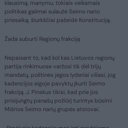
klausimą, manymu, tokiais veiksmais
politikas galimai sulaužė Seimo nario
priesaiką, šiurkščiai pažeidė Konstituciją.
Žada suburti Regionų frakciją
Nepaisant to, kad kol kas Lietuvos regionų
partija rinkimuose varžosi tik dėl trijų
mandatų, politinės jėgos lyderiai viliasi, jog
kadencijos eigoje pavyktų įkurti Seimo
frakciją. J. Pinskus tikisi, kad prie jos
prisijungtų panašų požiūrį turintys būsimi
Mišrios Seimo narių grupės atstovai.
„Praėjusią kadenciją mes irgi pradėjome