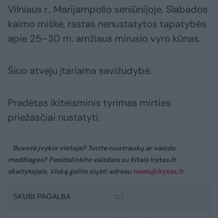
Vilniaus r., Marijampolio seniūnijoje, Slabados
kaimo miške, rastas nenustatytos tapatybės
apie 25–30 m. amžiaus mirusio vyro kūnas.
Šiuo atveju įtariama savižudybė.
Pradėtas ikiteisminis tyrimas mirties
priežasčiai nustatyti.
Buvote įvykio vietoje? Turite nuotraukų ar vaizdo
medžiagos? Pasidalinkite vaizdais su kitais lrytas.lt
skaitytojais. Viską galite siųsti adresu
news@lrytas.lt
.
SKUBI PAGALBA
112