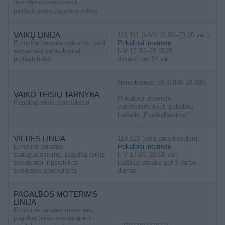
operatyvios emocinės ir
psichologinės pagalbos tinklas
VAIKŲ LINIJA
116 111 (I–VII 11.00–23.00 val.)
Emocinė parama vaikams, budi
Pokalbiai internetu
savanoriai konsultantai,
I–V 17.00–23.0015
profesionalai
Atsako per 24 val.
Nemokamas tel. 8 800 10 800
VAIKO TEISIŲ TARNYBA
Pokalbiai internetu –
Pagalbą teikia specialistai
vaikoteises.lrv.lt, pokalbių
laukelis „Pasikalbėkime“
VILTIES LINIJA
116 123 (visą parą kasdien)
Emocinė parama
Pokalbiai internetu
suaugusiesiems, pagalbą teikia
I–V 17.00–20.00 val.
savanoriai ir psichikos
Laiškus atsako per 3 darbo
sveikatos specialistai
dienas
PAGALBOS MOTERIMS
LINIJA
Emocinė parama moterims,
pagalbą teikia savanoriai ir