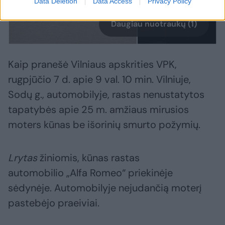
Data Deletion
Data Access
Privacy Policy
Daugiau nuotraukų (1)
Kaip pranešė Vilniaus apskrities VPK,
rugpjūčio 7 d. apie 9 val. 10 min. Vilniuje,
Sodų g., automobilyje, rastas nenustatytos
tapatybės apie 25 m. amžiaus mirusios
moters kūnas be išorinių smurto požymių.
Lrytas
žiniomis, kūnas rastas
automobilio „Alfa Romeo“ priekinėje
sėdynėje. Automobilyje nejudančią moterį
pastebėjo praeiviai.