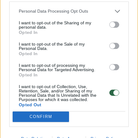
Personal Data Processing Opt Outs
Lrytas.lt
I want to opt-out of the Sharing of my
personal data.
Opted In
Vilniaus policija pradėjo ikiteisminį tyrimą
ir aiškinasi jaunos moters mirties
I want to opt-out of the Sale of my
Personal Data.
aplinkybes. Kūnas buvo rastas
Opted In
automobilyje „Alfa Romeo“ stoties rajone.
I want to opt-out of processing my
Policija vis dar tikslina moters tapatybę.
Personal Data for Targeted Advertising.
Opted In
I want to opt-out of Collection, Use,
Retention, Sale, and/or Sharing of my
Personal Data that Is Unrelated with the
Purposes for which it was collected.
Opted Out
CONFIRM