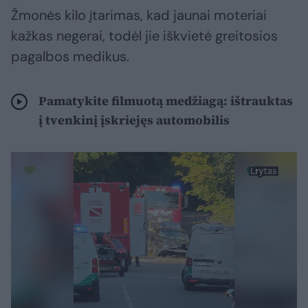
Žmonės kilo įtarimas, kad jaunai moteriai
kažkas negerai, todėl jie iškvietė greitosios
pagalbos medikus.
Pamatykite filmuotą medžiagą: ištrauktas
į tvenkinį įskriejęs automobilis