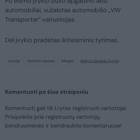
Po eismo įvykio buvo apgadinti abu
automobiliai, sužalotas automobilio „VW
Transporter“ vairuotojas.
Dėl įvykio pradėtas ikiteisminis tyrimas.
avarija
Varėnos rajonas
Miegas
Rodyti daugiau žymių
Komentuoti po šiuo straipsniu
Komentuoti gali tik Lrytas registruoti vartotojai.
Prisijunkite prie registruotų vartotojų
bendruomenės ir bendraukite komentaruose!