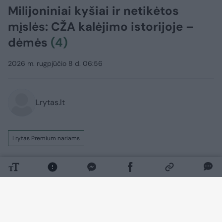
Milijoniniai kyšiai ir netikėtos
mįslės: CŽA kalėjimo istorijoje –
dėmės
(4)
2026 m. rugpjūčio 8 d. 06:56
Lrytas.lt
Lrytas Premium nariams
Prabėgo jau pora dešimtmečių, kai JAV
Centrinė žvalgybos agentūra (CŽA) galbūt
galėjo Lietuvoje savo lėšomis įkurti slaptą
kalėjimą ir jame laikyti terorizmu
įtariamus asmenis. Bet šios kelis kartus