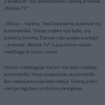
„Facebook“ dar penktadienio vakarą pranešė
„Reidas TV“.
„Vilnius – Varėna. Ties Deksnėmis susidūrė du
automobiliai. Vienas nulėkė nuo kelio, yra
sužeistų žmonių. Eismas į abi puses sutrikęs“,
- pranešė „Reidas TV“ ir paviešino vaizdo
medžiagą iš įvykio vietos.
Vaizdo medžiagoje matyti nuo kelio nulėkęs
automobilis. Kitas sudaužytas automobilis
liko važiuojamojoje kelio dalyje. Eismą įvykio
vietoje reguliavo policijos pareigūnai.