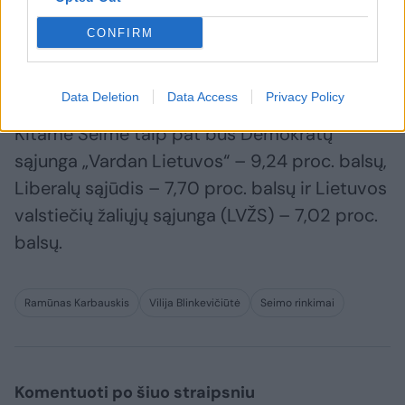
rinkėjų palaikymo. Tuo metu trečioje vietoje
CONFIRM
likusi „Nemuno aušra“ pelnė 14,99 proc.
rinkėjų palaikymą.
Data Deletion
Data Access
Privacy Policy
Kitame Seime taip pat bus Demokratų
sąjunga „Vardan Lietuvos“ – 9,24 proc. balsų,
Liberalų sąjūdis – 7,70 proc. balsų ir Lietuvos
valstiečių žaliųjų sąjunga (LVŽS) – 7,02 proc.
balsų.
Ramūnas Karbauskis
Vilija Blinkevičiūtė
Seimo rinkimai
Komentuoti po šiuo straipsniu