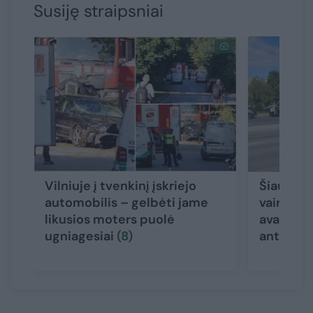
Susiję straipsniai
Vilniuje į tvenkinį įskriejo
Šiauliuo
automobilis – gelbėti jame
vairuoja
likusios moters puolė
avariją –
ugniagesiai
(8)
ant stog