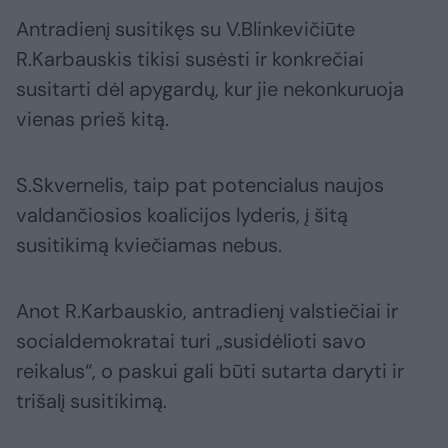
Antradienį susitikęs su V.Blinkevičiūte
R.Karbauskis tikisi susėsti ir konkrečiai
susitarti dėl apygardų, kur jie nekonkuruoja
vienas prieš kitą.
S.Skvernelis, taip pat potencialus naujos
valdančiosios koalicijos lyderis, į šitą
susitikimą kviečiamas nebus.
Anot R.Karbauskio, antradienį valstiečiai ir
socialdemokratai turi „susidėlioti savo
reikalus“, o paskui gali būti sutarta daryti ir
trišalį susitikimą.