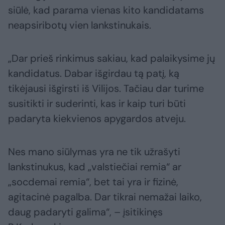
siūlė, kad parama vienas kito kandidatams
neapsiribotų vien lankstinukais.
„Dar prieš rinkimus sakiau, kad palaikysime jų
kandidatus. Dabar išgirdau tą patį, ką
tikėjausi išgirsti iš Vilijos. Tačiau dar turime
susitikti ir suderinti, kas ir kaip turi būti
padaryta kiekvienos apygardos atveju.
Nes mano siūlymas yra ne tik užrašyti
lankstinukus, kad „valstiečiai remia“ ar
„socdemai remia“, bet tai yra ir fizinė,
agitacinė pagalba. Dar tikrai nemažai laiko,
daug padaryti galima“, – įsitikinęs