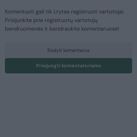
Komentuoti gali tik Lrytas registruoti vartotojai.
Prisijunkite prie registruotų vartotojų
bendruomenės ir bendraukite komentaruose!
Rodyti komentarus
Prisijungti komentatoriams