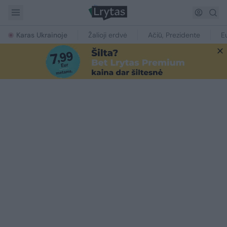
Karas Ukrainoje
Žalioji erdvė
Ačiū, Prezidente
E