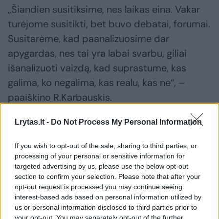
„Šiandien susitiksime, nes laikas eina. Vakar
turėjome susitikti, bet buvo debatai, forumai.
Susitarėme, kad paanalizuosime dar
apygardas, nes tai yra labai svarbu, giliai
išanalizuoti vaizdą, kad suprastume, kas
galima, ko negalima, kas realu, kas ne“, –
paaiškino R.Karbauskis.
Lrytas.lt -
Do Not Process My Personal Information
If you wish to opt-out of the sale, sharing to third parties, or
processing of your personal or sensitive information for
targeted advertising by us, please use the below opt-out
section to confirm your selection. Please note that after your
opt-out request is processed you may continue seeing
interest-based ads based on personal information utilized by
us or personal information disclosed to third parties prior to
your opt-out. You may separately opt-out of the further