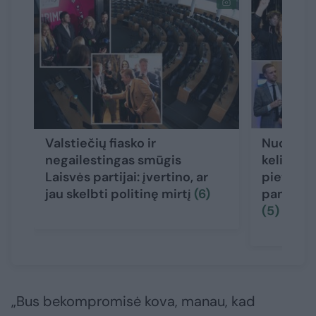
Valstiečių fiasko ir
Nuo šokių
negailestingas smūgis
keliamų 
Laisvės partijai: įvertino, ar
pietų at
jau skelbti politinę mirtį
(6)
pamatėm
(5)
„Bus bekompromisė kova, manau, kad