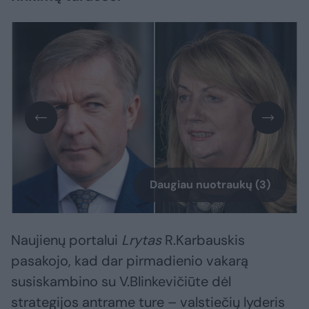
Daugiau nuotraukų (3)
Naujienų portalui
Lrytas
R.Karbauskis
pasakojo, kad dar pirmadienio vakarą
susiskambino su V.Blinkevičiūte dėl
strategijos antrame ture – valstiečių lyderis