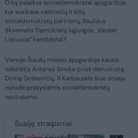
O ką palaikys socialdemokratai apygardoje,
kur susikaus valstiečių ir kitų
socialdemokratų partnerių, Sauliaus
Skvernelio Demokratų sąjungos „Vardan
Lietuvos“ kandidatai?
Vienoje Šiaulių miesto apygardoje kausis
valstietis Antanas Sireika prieš demokratą
Domą Griškevičių. R.Karbauskis šiuo atveju
nurodė prašysiantis socialdemokratų
neutralumo.
Susiję straipsniai