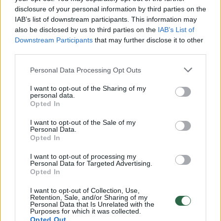
disclosure of your personal information by third parties on the
Daugiau nuotraukų (3)
IAB’s list of downstream participants. This information may
also be disclosed by us to third parties on the
IAB’s List of
Downstream Participants
that may further disclose it to other
third parties.
Ramūnas Karbauskis.
T.Bauro nuotr.
Personal Data Processing Opt Outs
I want to opt-out of the Sharing of my
Sekmadienį įvyko pirmasis Seimo rinkimų
personal data.
Opted In
turas. Vyriausiosios rinkimų komisijos (VRK)
I want to opt-out of the Sale of my
duomenimis, daugiausia palaikymo
Personal Data.
Opted In
daugiamandatėje apygardoje sulaukė
Lietuvos socialdemokratų partija – 19,36
I want to opt-out of processing my
Personal Data for Targeted Advertising.
proc. balsų.
Opted In
I want to opt-out of Collection, Use,
Retention, Sale, and/or Sharing of my
Visgi, nuo jų nedaug atsiliko dabartiniai
Personal Data that Is Unrelated with the
Purposes for which it was collected.
valdantieji konservatoriai, sulaukę 17,96 proc.
Opted Out