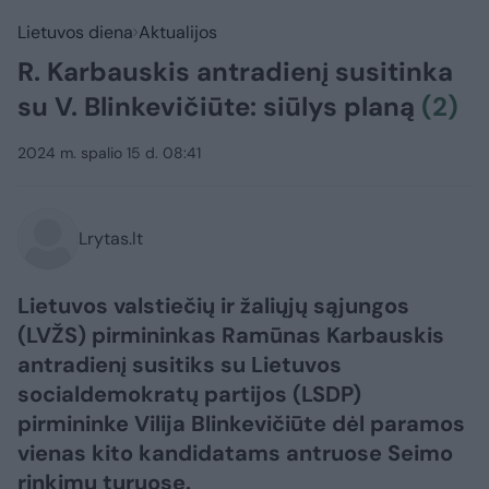
Lietuvos diena
Aktualijos
R. Karbauskis antradienį susitinka
su V. Blinkevičiūte: siūlys planą
(2)
2024 m. spalio 15 d. 08:41
Lrytas.lt
Lietuvos valstiečių ir žaliųjų sąjungos
(LVŽS) pirmininkas Ramūnas Karbauskis
antradienį susitiks su Lietuvos
socialdemokratų partijos (LSDP)
pirmininke Vilija Blinkevičiūte dėl paramos
vienas kito kandidatams antruose Seimo
rinkimų turuose.