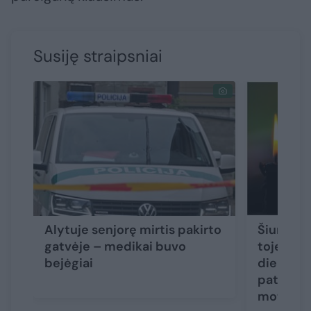
Susiję straipsniai
Alytuje senjorę mirtis pakirto
Šiurpūs 
gatvėje – medikai buvo
toje pači
bejėgiai
dieną ras
paties a
moterys