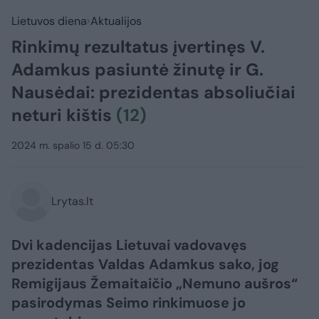
Lietuvos diena
Aktualijos
Rinkimų rezultatus įvertinęs V.
Adamkus pasiuntė žinutę ir G.
Nausėdai: prezidentas absoliučiai
neturi kištis
(12)
2024 m. spalio 15 d. 05:30
Lrytas.lt
Dvi kadencijas Lietuvai vadovavęs
prezidentas Valdas Adamkus sako, jog
Remigijaus Žemaitaičio „Nemuno aušros“
pasirodymas Seimo rinkimuose jo