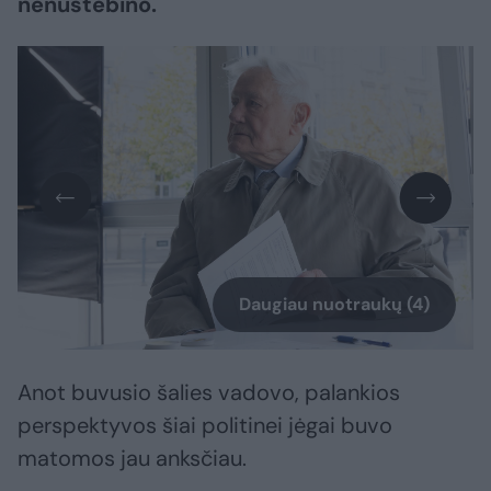
nenustebino.
Daugiau nuotraukų (4)
Anot buvusio šalies vadovo, palankios
perspektyvos šiai politinei jėgai buvo
matomos jau anksčiau.