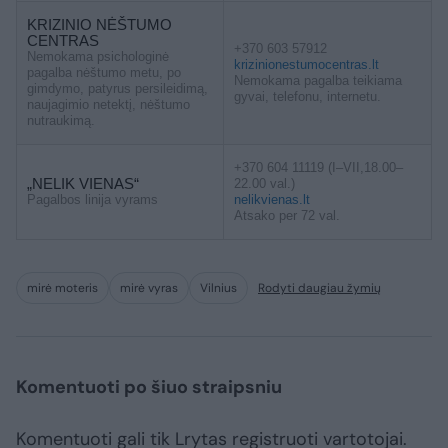
KRIZINIO NĖŠTUMO
CENTRAS
+370 603 57912
Nemokama psichologinė
krizinionestumocentras.lt
pagalba nėštumo metu, po
Nemokama pagalba teikiama
gimdymo, patyrus persileidimą,
gyvai, telefonu, internetu.
naujagimio netektį, nėštumo
nutraukimą.
+370 604 11119 (I–VII,18.00–
„NELIK VIENAS“
22.00 val.)
Pagalbos linija vyrams
nelikvienas.lt
Atsako per 72 val.
mirė moteris
mirė vyras
Vilnius
Rodyti daugiau žymių
Komentuoti po šiuo straipsniu
Komentuoti gali tik Lrytas registruoti vartotojai.