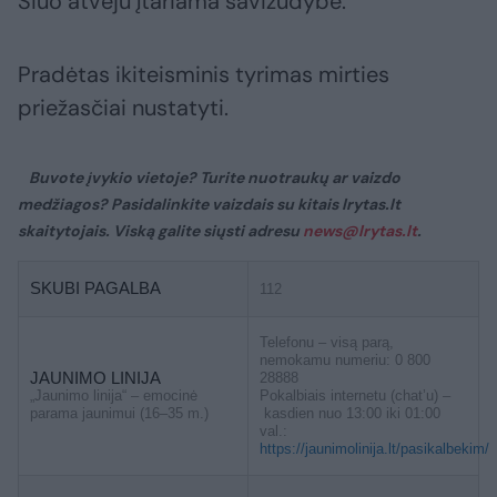
Šiuo atveju įtariama savižudybė.
Pradėtas ikiteisminis tyrimas mirties
priežasčiai nustatyti.
Buvote įvykio vietoje? Turite nuotraukų ar vaizdo
medžiagos? Pasidalinkite vaizdais su kitais lrytas.lt
skaitytojais. Viską galite siųsti adresu
news@lrytas.lt
.
SKUBI PAGALBA
112
Telefonu – visą parą,
nemokamu numeriu: 0 800
JAUNIMO LINIJA
28888
„Jaunimo linija“ – emocinė
Pokalbiais internetu (chat’u) –
parama jaunimui (16–35 m.)
kasdien nuo 13:00 iki 01:00
val.:
https://jaunimolinija.lt/pasikalbekim/