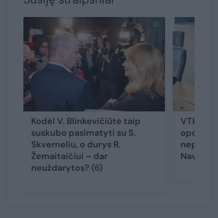
Kodėl V. Blinkevičiūtė taip
VTEK va
suskubo pasimatyti su S.
opozicija
Skverneliu, o durys R.
nepradėj
Žemaitaičiui – dar
Navickie
neuždarytos?
(6)