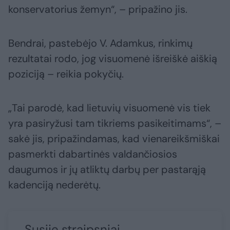
konservatorius žemyn“, – pripažino jis.
Bendrai, pastebėjo V. Adamkus, rinkimų
rezultatai rodo, jog visuomenė išreiškė aiškią
poziciją – reikia pokyčių.
„Tai parodė, kad lietuvių visuomenė vis tiek
yra pasiryžusi tam tikriems pasikeitimams“, –
sakė jis, pripažindamas, kad vienareikšmiškai
pasmerkti dabartinės valdančiosios
daugumos ir jų atliktų darbų per pastarąją
kadenciją nederėtų.
Susiję straipsniai