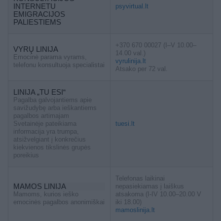
INTERNETU
psyvirtual.lt
EMIGRACIJOS
PALIESTIEMS
+370 670 00027 (I–V 10.00–
VYRŲ LINIJA
14.00 val.)
Emocinė parama vyrams,
vyrulinija.lt
telefonu konsultuoja specialistai
Atsako per 72 val.
LINIJA „TU ESI“
Pagalba galvojantiems apie
savižudybę arba ieškantiems
pagalbos artimajam
Svetainėje pateikiama
tuesi.lt
informacija yra trumpa,
atsižvelgiant į konkrečius
kiekvienos tikslinės grupės
poreikius
Telefonas laikinai
MAMOS LINIJA
nepasiekiamas į laiškus
Mamoms, kurios ieško
atsakoma (I-IV 10.00–20.00 V
emocinės pagalbos anonimiškai
iki 18.00)
mamoslinija.lt