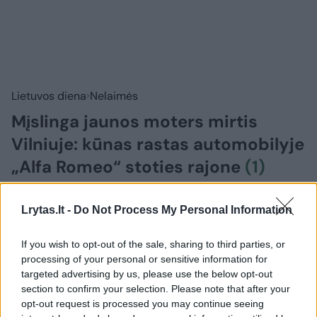
Lietuvos diena
Nelaimės
Mįslinga jaunos moters mirtis
Vilniuje: kūnas rastas automobilyje
„Alfa Romeo“ stoties rajone
(1)
2026 m. rugpjūčio 8 d. 06:02
Lrytas.lt -
Do Not Process My Personal Information
If you wish to opt-out of the sale, sharing to third parties, or
Lrytas.lt
processing of your personal or sensitive information for
targeted advertising by us, please use the below opt-out
section to confirm your selection. Please note that after your
Vilniaus policija pradėjo ikiteisminį tyrimą
opt-out request is processed you may continue seeing
ir aiškinasi jaunos moters mirties