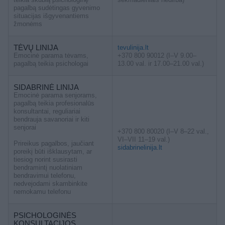
pagalbą sudėtingas gyvenimo
situacijas išgyvenantiems
žmonėms
TĖVŲ LINIJA
tevulinija.lt
Emocinė parama tėvams,
+370 800 90012 (I–V 9.00–
pagalbą teikia psichologai
13.00 val. ir 17.00–21.00 val.)
SIDABRINĖ LINIJA
Emocinė parama senjorams,
pagalbą teikia profesionalūs
konsultantai, reguliariai
bendrauja savanoriai ir kiti
senjorai
+370 800 80020 (I–V 8–22 val.,
VI–VII 11–19 val.)
Prireikus pagalbos, jaučiant
sidabrinelinija.lt
poreikį būti išklausytam, ar
tiesiog norint susirasti
bendramintį nuolatiniam
bendravimui telefonu,
nedvejodami skambinkite
nemokamu telefonu
PSICHOLOGINĖS
KONSULTACIJOS