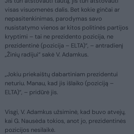
Jis turi atstovauti tautą, jis turi atstovauti
visas visuomenės dalis. Bet kokie ginčai ar
nepasitenkinimas, parodymas savo
nusistatymo vienos ar kitos politinės partijos
kryptimi – tai ne prezidento pozicija, ne
prezidentinė (pozicija – ELTA)“, – antradienį
„Žinių radijui“ sakė V. Adamkus.
„Jokiu priekaištų dabartiniam prezidentui
neturiu. Manau, kad jis išlaiko (poziciją –
ELTA)“, – pridūrė jis.
Visgi, V. Adamkus užsiminė, kad buvo atvejų,
kai G. Nausėda tokios, anot jo, prezidentinės
pozicijos nesilaikė.