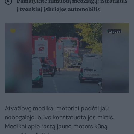
Pamatykite filmuotą medžiagą: ištrauktas
į tvenkinį įskriejęs automobilis
Atvažiavę medikai moteriai padėti jau
nebegalėjo, buvo konstatuota jos mirtis.
Medikai apie rastą jauno moters kūną