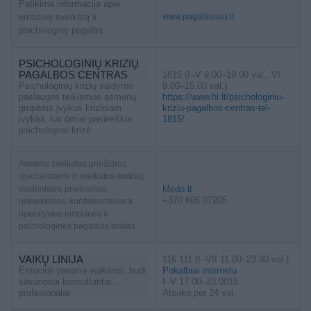
Patikima informacija apie
emocinę sveikatą ir
www.pagalbasau.lt
psichologinę pagalbą
PSICHOLOGINIŲ KRIZIŲ
PAGALBOS CENTRAS
1815 (I–V 9.00–19.00 val., VI
Psichologinių krizių valdymo
9.00–15.00 val.)
paslaugos teikiamos asmenų
https://www.hi.lt/psichologiniu-
grupėms įvykus kriziniam
kriziu-pagalbos-centras-tel-
įvykiui, kai ūmiai pasireiškia
1815/
psichologinė krizė
Asmens sveikatos priežiūros
specialistams ir sveikatos mokslų
studentams prieinamos
Medo.lt
+370 606 07205
nemokamos, konfidencialios ir
operatyvios emocinės ir
psichologinės pagalbos tinklas
VAIKŲ LINIJA
116 111 (I–VII 11.00–23.00 val.)
Emocinė parama vaikams, budi
Pokalbiai internetu
savanoriai konsultantai,
I–V 17.00–23.0015
profesionalai
Atsako per 24 val.