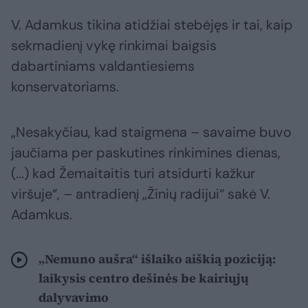
V. Adamkus tikina atidžiai stebėjęs ir tai, kaip
sekmadienį vykę rinkimai baigsis
dabartiniams valdantiesiems
konservatoriams.
„Nesakyčiau, kad staigmena – savaime buvo
jaučiama per paskutines rinkimines dienas,
(...) kad Žemaitaitis turi atsidurti kažkur
viršuje“, – antradienį „Žinių radijui“ sakė V.
Adamkus.
„Nemuno aušra“ išlaiko aiškią poziciją:
laikysis centro dešinės be kairiųjų
dalyvavimo