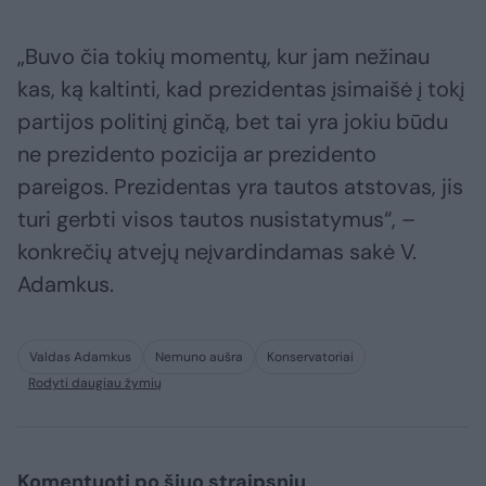
„Buvo čia tokių momentų, kur jam nežinau
kas, ką kaltinti, kad prezidentas įsimaišė į tokį
partijos politinį ginčą, bet tai yra jokiu būdu
ne prezidento pozicija ar prezidento
pareigos. Prezidentas yra tautos atstovas, jis
turi gerbti visos tautos nusistatymus“, –
konkrečių atvejų neįvardindamas sakė V.
Adamkus.
Valdas Adamkus
Nemuno aušra
Konservatoriai
Rodyti daugiau žymių
Komentuoti po šiuo straipsniu