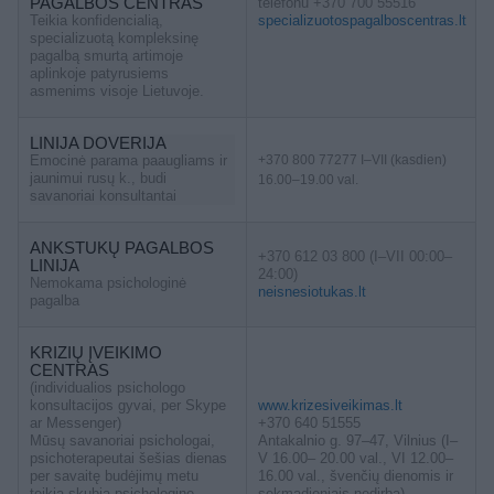
PAGALBOS CENTRAS
telefonu +370 700 55516
Teikia konfidencialią,
specializuotospagalboscentras.lt
specializuotą kompleksinę
pagalbą smurtą artimoje
aplinkoje patyrusiems
asmenims visoje Lietuvoje.
LINIJA DOVERIJA
Emocinė parama paaugliams ir
+370 800 77277 I–VII (kasdien)
jaunimui rusų k., budi
16.00–19.00 val.
savanoriai konsultantai
ANKSTUKŲ PAGALBOS
+370 612 03 800 (I–VII 00:00–
LINIJA
24:00)
Nemokama psichologinė
neisnesiotukas.lt
pagalba
KRIZIŲ ĮVEIKIMO
CENTRAS
(individualios psichologo
konsultacijos gyvai, per Skype
www.krizesiveikimas.lt
ar Messenger)
+370 640 51555
Mūsų savanoriai psichologai,
Antakalnio g. 97–47, Vilnius (I–
psichoterapeutai šešias dienas
V 16.00– 20.00 val., VI 12.00–
per savaitę budėjimų metu
16.00 val., švenčių dienomis ir
teikia skubią psichologinę
sekmadieniais nedirba)