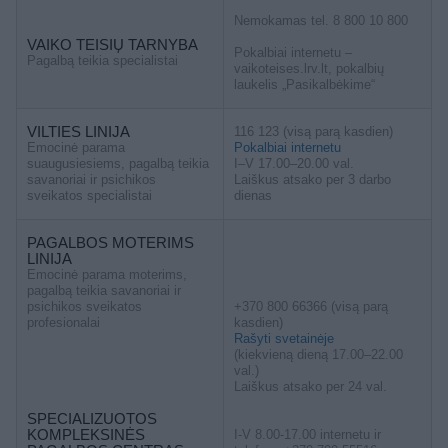
Nemokamas tel. 8 800 10 800
VAIKO TEISIŲ TARNYBA
Pokalbiai internetu –
Pagalbą teikia specialistai
vaikoteises.lrv.lt, pokalbių
laukelis „Pasikalbėkime“
VILTIES LINIJA
116 123 (visą parą kasdien)
Emocinė parama
Pokalbiai internetu
suaugusiesiems, pagalbą teikia
I–V 17.00–20.00 val.
savanoriai ir psichikos
Laiškus atsako per 3 darbo
sveikatos specialistai
dienas
PAGALBOS MOTERIMS
LINIJA
Emocinė parama moterims,
pagalbą teikia savanoriai ir
psichikos sveikatos
+370 800 66366 (visą parą
profesionalai
kasdien)
Rašyti svetainėje
(kiekvieną dieną 17.00–22.00
val.)
Laiškus atsako per 24 val.
SPECIALIZUOTOS
KOMPLEKSINĖS
I-V 8.00-17.00 internetu ir