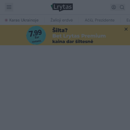
Karas Ukrainoje
Žalioji erdvė
Ačiū, Prezidente
E