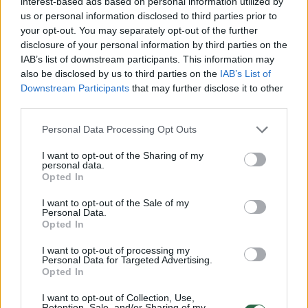
interest-based ads based on personal information utilized by
aplinkybes. Kūnas buvo rastas
us or personal information disclosed to third parties prior to
your opt-out. You may separately opt-out of the further
automobilyje „Alfa Romeo“ stoties rajone.
disclosure of your personal information by third parties on the
Policija vis dar tikslina moters tapatybę.
IAB’s list of downstream participants. This information may
also be disclosed by us to third parties on the
IAB’s List of
Downstream Participants
that may further disclose it to other
third parties.
Personal Data Processing Opt Outs
I want to opt-out of the Sharing of my
personal data.
Opted In
I want to opt-out of the Sale of my
Personal Data.
Opted In
Daugiau nuotraukų (1)
I want to opt-out of processing my
Personal Data for Targeted Advertising.
Opted In
Kaip pranešė Vilniaus apskrities VPK,
I want to opt-out of Collection, Use,
Retention, Sale, and/or Sharing of my