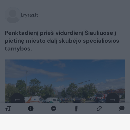
Lrytas.lt
Penktadienį prieš vidurdienį Šiauliuose į
pietinę miesto dalį skubėjo specialiosios
tarnybos.
Daugiau nuotraukų (3)