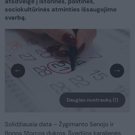
atsižvelgė į istorinės, politinės,
sociokultūrinės atminties išsaugojimo
svarbą.
Daugiau nuotraukų (1)
Solidžiausia data – Žygimanto Senojo ir
Bonos Sforcos dukros, Švedijos karalienės,