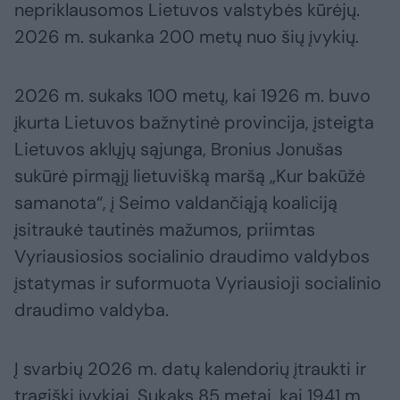
nepriklausomos Lietuvos valstybės kūrėjų.
2026 m. sukanka 200 metų nuo šių įvykių.
2026 m. sukaks 100 metų, kai 1926 m. buvo
įkurta Lietuvos bažnytinė provincija, įsteigta
Lietuvos aklųjų sąjunga, Bronius Jonušas
sukūrė pirmąjį lietuvišką maršą „Kur bakūžė
samanota“, į Seimo valdančiąją koaliciją
įsitraukė tautinės mažumos, priimtas
Vyriausiosios socialinio draudimo valdybos
įstatymas ir suformuota Vyriausioji socialinio
draudimo valdyba.
Į svarbių 2026 m. datų kalendorių įtraukti ir
tragiški įvykiai. Sukaks 85 metai, kai 1941 m.