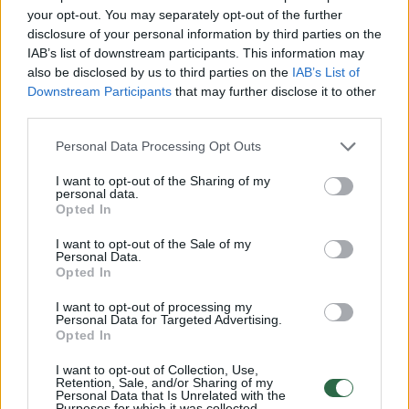
your opt-out. You may separately opt-out of the further
disclosure of your personal information by third parties on the
Parlamentarai nepamiršo ir prieš 100 metų
IAB’s list of downstream participants. This information may
also be disclosed by us to third parties on the
IAB’s List of
gimusių asmenybių. 1926 m. gimė svarbūs
Downstream Participants
that may further disclose it to other
lietuvių politikos ir kultūros veikėjai: politinis
third parties.
kalinys, 1990 m. kovo 11 d. Lietuvos
Personal Data Processing Opt Outs
Nepriklausomybės Akto signataras Balys
I want to opt-out of the Sharing of my
Gajauskas, literatūrologas Rimvydas Pranas
personal data.
Opted In
Šilbajoris, grafikė Albina Makūnaitė,
kompozitorius ir pedagogas Algirdas Ločeris,
I want to opt-out of the Sale of my
Personal Data.
literatūros kritikas Vytautas Kubilius, aktorius
Opted In
Laimonas Noreika, muzikas Valentinas
I want to opt-out of processing my
Personal Data for Targeted Advertising.
Leimontas, Lietuvos kariuomenės savanoris,
Opted In
teisininkas Julius Indrišiūnas, rašytojas
I want to opt-out of Collection, Use,
Ipolitas Užkurnys, prozininkas, dailininkas
Retention, Sale, and/or Sharing of my
Personal Data that Is Unrelated with the
Purposes for which it was collected.