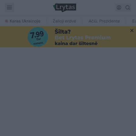
Karas Ukrainoje
Žalioji erdvė
Ačiū, Prezidente
E