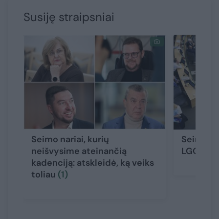
Susiję straipsniai
Seimo nariai, kurių
Seimui p
neišvysime ateinančią
LGGRTC 
kadenciją: atskleidė, ką veiks
toliau
(1)