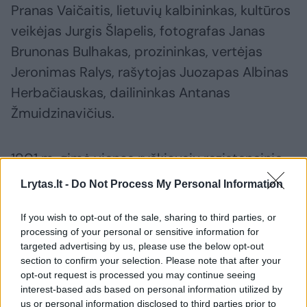
Pranas Vaičaitis, lietuvių kalbininkas, kultūros
veikėjas Jurgis Šlapelis, fotografas Janas
Brunonas Bulhakas, prozininkas, vertėjas
Jeronimas Ralys, rašytojas Juozapas Albinas
Herbačiauskas, dailininkas Antanas
Žmuidzinavičius.
1901 m. gimė vienas ryškiausių rezistencinio
pasipriešinimo sovietų okupantams Lietuvos
Lrytas.lt -
Do Not Process My Personal Information
partizanų vadų ir laisvės kovų organizatorių
Juozas Vitkus-Kazimieraitis, taip pat
If you wish to opt-out of the sale, sharing to third parties, or
processing of your personal or sensitive information for
dramaturgas, prozininkas Juozas Grušas,
targeted advertising by us, please use the below opt-out
agronomė Sofija Janina Lukauskaitė-
section to confirm your selection. Please note that after your
opt-out request is processed you may continue seeing
Jasaitienė. 2026 m. bus minimos 125-osios
interest-based ads based on personal information utilized by
jų gimimo metinės.
us or personal information disclosed to third parties prior to