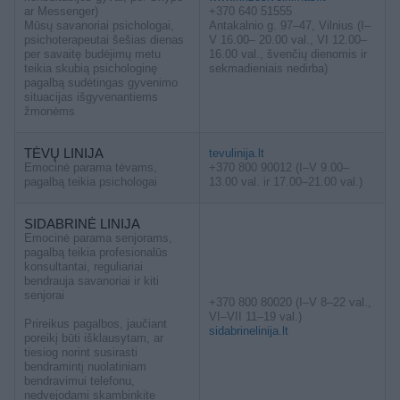
ar Messenger)
+370 640 51555
Mūsų savanoriai psichologai,
Antakalnio g. 97–47, Vilnius (I–
psichoterapeutai šešias dienas
V 16.00– 20.00 val., VI 12.00–
per savaitę budėjimų metu
16.00 val., švenčių dienomis ir
teikia skubią psichologinę
sekmadieniais nedirba)
pagalbą sudėtingas gyvenimo
situacijas išgyvenantiems
žmonėms
TĖVŲ LINIJA
tevulinija.lt
Emocinė parama tėvams,
+370 800 90012 (I–V 9.00–
pagalbą teikia psichologai
13.00 val. ir 17.00–21.00 val.)
SIDABRINĖ LINIJA
Emocinė parama senjorams,
pagalbą teikia profesionalūs
konsultantai, reguliariai
bendrauja savanoriai ir kiti
senjorai
+370 800 80020 (I–V 8–22 val.,
VI–VII 11–19 val.)
Prireikus pagalbos, jaučiant
sidabrinelinija.lt
poreikį būti išklausytam, ar
tiesiog norint susirasti
bendramintį nuolatiniam
bendravimui telefonu,
nedvejodami skambinkite