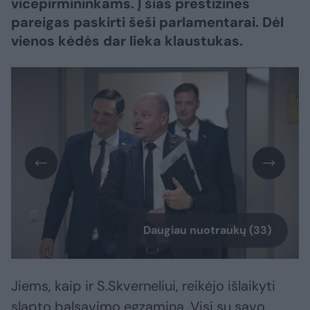
vicepirmininkams. Į šias prestižines
pareigas paskirti šeši parlamentarai. Dėl
vienos kėdės dar lieka klaustukas.
Daugiau nuotraukų (33)
Jiems, kaip ir S.Skverneliui, reikėjo išlaikyti
slapto balsavimo egzaminą. Visi su savo