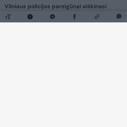
Vilniaus policijos pareigūnai aiškinasi
aplinkybes nelaimės, kuomet elektra
galėjo nutrenkti 41 metų vyrą. Greitosios
pagalbos medikai vyriškį dar bandė
gaivinti, tačiau jam padėti jau niekas
nebegalėjo.
Daugiau nuotraukų (1)