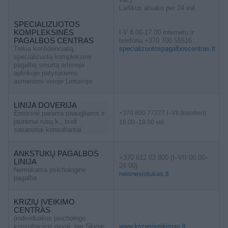
Laiškus atsako per 24 val.
SPECIALIZUOTOS
KOMPLEKSINĖS
I-V 8.00-17.00 internetu ir
PAGALBOS CENTRAS
telefonu +370 700 55516
Teikia konfidencialią,
specializuotospagalboscentras.lt
specializuotą kompleksinę
pagalbą smurtą artimoje
aplinkoje patyrusiems
asmenims visoje Lietuvoje.
LINIJA DOVERIJA
Emocinė parama paaugliams ir
+370 800 77277 I–VII (kasdien)
jaunimui rusų k., budi
16.00–19.00 val.
savanoriai konsultantai
ANKSTUKŲ PAGALBOS
+370 612 03 800 (I–VII 00:00–
LINIJA
24:00)
Nemokama psichologinė
neisnesiotukas.lt
pagalba
KRIZIŲ ĮVEIKIMO
CENTRAS
(individualios psichologo
konsultacijos gyvai, per Skype
www.krizesiveikimas.lt