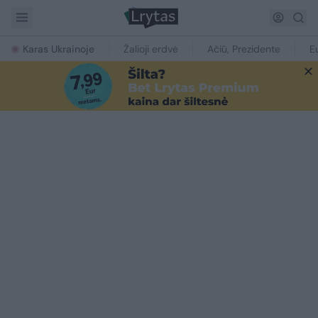
Karas Ukrainoje
Žalioji erdvė
Ačiū, Prezidente
E