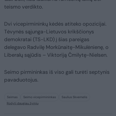
teismo verdikto.
Dvi vicepirmininkų kėdės atiteko opozicijai.
Tėvynės sąjunga-Lietuvos krikščionys
demokratai (TS-LKD) į šias pareigas
delegavo Radvilę Morkūnaitę-Mikulėnienę, o
Liberalų sąjūdis – Viktoriją Čmilytę-Nielsen.
Seimo pirmininkas iš viso gali turėti septynis
pavaduotojus.
Seimas
Seimo vicepirmininkas
Saulius Skvernelis
Rodyti daugiau žymių