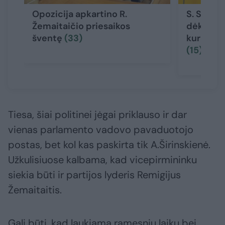
Opozicija apkartino R.
S. Skvern
Žemaitaičio priesaikos
dėkojo g
šventę
(33)
kurių dėk
(15)
Tiesa, šiai politinei jėgai priklauso ir dar
vienas parlamento vadovo pavaduotojo
postas, bet kol kas paskirta tik A.Širinskienė.
Užkulisiuose kalbama, kad vicepirmininku
siekia būti ir partijos lyderis Remigijus
Žemaitaitis.
Gali būti, kad laukiama ramesnių laikų bei