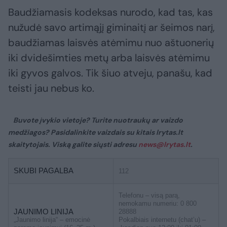
Baudžiamasis kodeksas nurodo, kad tas, kas
nužudė savo artimąjį giminaitį ar šeimos narį,
baudžiamas laisvės atėmimu nuo aštuonerių
iki dvidešimties metų arba laisvės atėmimu
iki gyvos galvos. Tik šiuo atveju, panašu, kad
teisti jau nebus ko.
Buvote įvykio vietoje? Turite nuotraukų ar vaizdo
medžiagos? Pasidalinkite vaizdais su kitais lrytas.lt
skaitytojais. Viską galite siųsti adresu
news@lrytas.lt
.
SKUBI PAGALBA
112
Telefonu – visą parą,
nemokamu numeriu: 0 800
JAUNIMO LINIJA
28888
„Jaunimo linija“ – emocinė
Pokalbiais internetu (chat’u) –