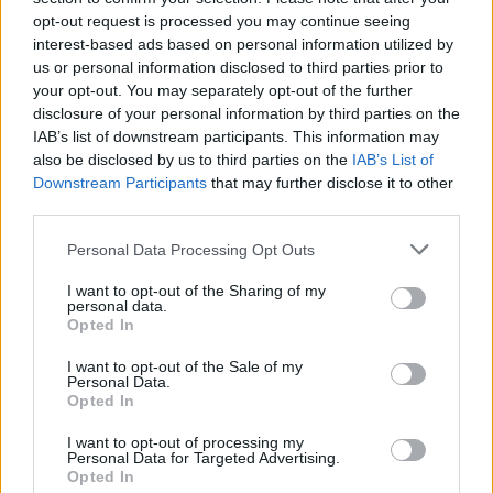
opt-out request is processed you may continue seeing
interest-based ads based on personal information utilized by
Kaip pranešė Policijos departamentas,
us or personal information disclosed to third parties prior to
your opt-out. You may separately opt-out of the further
rugpjūčio 5 d. apie 21 val. 15 min. Varėnos r.,
disclosure of your personal information by third parties on the
Vazgirdonių kaime, name, rasti mirusių
IAB’s list of downstream participants. This information may
moters (gimusi 1975 m.) ir vyro (gim. 1973 m.)
also be disclosed by us to third parties on the
IAB’s List of
Downstream Participants
that may further disclose it to other
kūnai.
third parties.
Personal Data Processing Opt Outs
Šalia vyro kūno rastas 16-to kalibro
I want to opt-out of the Sharing of my
vienvamzdis medžioklinis šautuvas.
personal data.
Opted In
I want to opt-out of the Sale of my
„Įtariama, kad vyras nušovė moterį ir
Personal Data.
Opted In
nusišovė pats“, – pranešė Policijos
departamentas.
I want to opt-out of processing my
Personal Data for Targeted Advertising.
Opted In