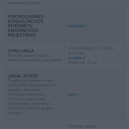
nemokamu telefonu
PSICHOLOGINĖS
KONSULTACIJOS
INTERNETU
psyvirtual.lt
EMIGRACIJOS
PALIESTIEMS
+370 670 00027 (I–V 10.00–
VYRŲ LINIJA
14.00 val.)
Emocinė parama vyrams,
vyrulinija.lt
telefonu konsultuoja specialistai
Atsako per 72 val.
LINIJA „TU ESI“
Pagalba galvojantiems apie
savižudybę arba ieškantiems
pagalbos artimajam
Svetainėje pateikiama
tuesi.lt
informacija yra trumpa,
atsižvelgiant į konkrečius
kiekvienos tikslinės grupės
poreikius
Telefonas laikinai