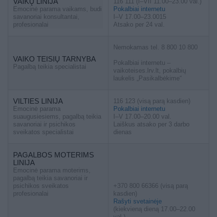
VAIKŲ LINIJA
116 111 (I–VII 11.00–23.00 val.)
Emocinė parama vaikams, budi
Pokalbiai internetu
savanoriai konsultantai,
I–V 17.00–23.0015
profesionalai
Atsako per 24 val.
Nemokamas tel. 8 800 10 800
VAIKO TEISIŲ TARNYBA
Pokalbiai internetu –
Pagalbą teikia specialistai
vaikoteises.lrv.lt, pokalbių
laukelis „Pasikalbėkime“
VILTIES LINIJA
116 123 (visą parą kasdien)
Emocinė parama
Pokalbiai internetu
suaugusiesiems, pagalbą teikia
I–V 17.00–20.00 val.
savanoriai ir psichikos
Laiškus atsako per 3 darbo
sveikatos specialistai
dienas
PAGALBOS MOTERIMS
LINIJA
Emocinė parama moterims,
pagalbą teikia savanoriai ir
psichikos sveikatos
+370 800 66366 (visą parą
profesionalai
kasdien)
Rašyti svetainėje
(kiekvieną dieną 17.00–22.00
val.)