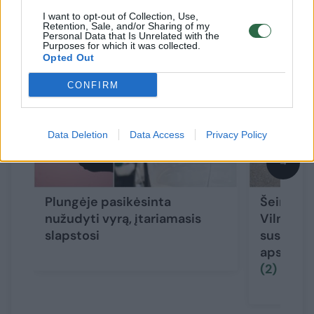
I want to opt-out of Collection, Use,
Susiję straipsniai
Retention, Sale, and/or Sharing of my
Personal Data that Is Unrelated with the
Purposes for which it was collected.
Opted Out
CONFIRM
Data Deletion
Data Access
Privacy Policy
→
Plungėje pasikėsinta
Šeimyni
nužudyti vyrą, įtariamasis
Vilniaus
slapstosi
susižaloj
apsauga i
(2)