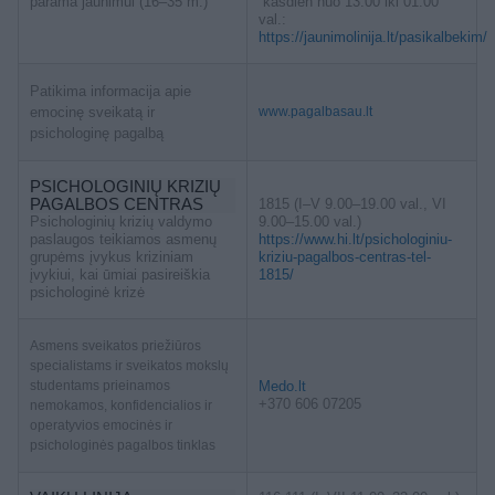
parama jaunimui (16–35 m.)
kasdien nuo 13:00 iki 01:00
val.:
https://jaunimolinija.lt/pasikalbekim/
Patikima informacija apie
emocinę sveikatą ir
www.pagalbasau.lt
psichologinę pagalbą
PSICHOLOGINIŲ KRIZIŲ
PAGALBOS CENTRAS
1815 (I–V 9.00–19.00 val., VI
Psichologinių krizių valdymo
9.00–15.00 val.)
paslaugos teikiamos asmenų
https://www.hi.lt/psichologiniu-
grupėms įvykus kriziniam
kriziu-pagalbos-centras-tel-
įvykiui, kai ūmiai pasireiškia
1815/
psichologinė krizė
Asmens sveikatos priežiūros
specialistams ir sveikatos mokslų
studentams prieinamos
Medo.lt
+370 606 07205
nemokamos, konfidencialios ir
operatyvios emocinės ir
psichologinės pagalbos tinklas