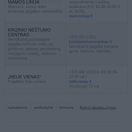
MAMOS LINIJA
nepasiekiamas į laiškus
Mamoms, kurios ieško
atsakoma (I-IV 10.00–20.00 V
emocinės pagalbos anonimiškai
iki 18.00)
mamoslinija.lt
KRIZINIO NĖŠTUMO
CENTRAS
+370 603 57912
Nemokama psichologinė
krizinionestumocentras.lt
pagalba nėštumo metu, po
Nemokama pagalba teikiama
gimdymo, patyrus persileidimą,
gyvai, telefonu, internetu.
naujagimio netektį, nėštumo
nutraukimą.
+370 604 11119 (I–VII,18.00–
„NELIK VIENAS“
22.00 val.)
Pagalbos linija vyrams
nelikvienas.lt
Atsako per 72 val.
nužudymas
savižudybė
šeimyna
Rodyti daugiau žymių