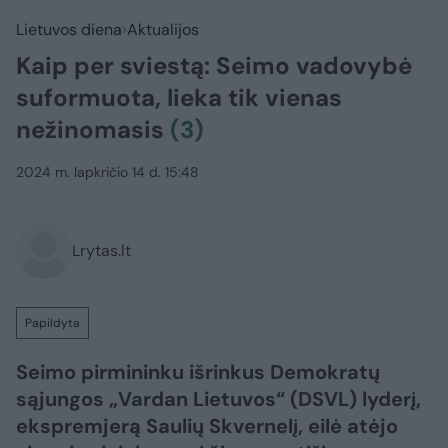
Lietuvos diena
Aktualijos
Kaip per sviestą: Seimo vadovybė
suformuota, lieka tik vienas
nežinomasis
(3)
2024 m. lapkričio 14 d. 15:48
Lrytas.lt
Papildyta
Seimo pirmininku išrinkus Demokratų
sąjungos „Vardan Lietuvos“ (DSVL) lyderį,
ekspremjerą Saulių Skvernelį, eilė atėjo