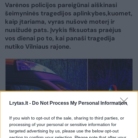
Varėnos policijos pareigūnai aiškinasi
šeimyninės tragedijos aplinkybes,kuomet,
kaip įtariama, vyras nušovė moterį ir
nusižudė pats. Įvykis fiksuotas praėjus
vos dienai po to, kai panaši tragedija
nutiko Vilniaus rajone.
Lrytas.lt -
Do Not Process My Personal Information
If you wish to opt-out of the sale, sharing to third parties, or
processing of your personal or sensitive information for
Daugiau nuotraukų (1)
targeted advertising by us, please use the below opt-out
section to confirm your selection. Please note that after your