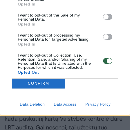
Opted In
I want to opt-out of the Sale of my
Personal Data.
Opted In
I want to opt-out of processing my
Buvę KT teisininkai tvirtina,
V. Čmily
Personal Data for Targeted Advertising.
kad K. Budrio kandidatūrai į
klausimu
Opted In
ministrus kliūčių nėra: tai
kandidat
I want to opt-out of Collection, Use,
politinės kultūros klausimas
yra akiva
Retention, Sale, and/or Sharing of my
Palucko
Personal Data that Is Unrelated with the
Purposes for which it was collected.
Opted Out
CONFIRM
„Šiuo atveju tam tikra atskaitomybė yra. Ar ji
Data Deletion
Data Access
Privacy Policy
didesnė ar mažesnė, tai matysime. Nežinau,
kada paskutinį kartą Valstybės kontrolė darė
LRT auditą. Gal nesenai, tai užtektų tuo