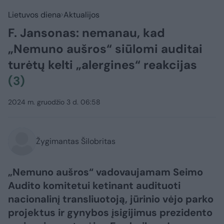
Lietuvos diena
Aktualijos
F. Jansonas: nemanau, kad
„Nemuno aušros“ siūlomi auditai
turėtų kelti „alergines“ reakcijas
(3)
2024 m. gruodžio 3 d. 06:58
Žygimantas Šilobritas
„Nemuno aušros“ vadovaujamam Seimo
Audito komitetui ketinant audituoti
nacionalinį transliuotoją, jūrinio vėjo parko
projektus ir gynybos įsigijimus prezidento