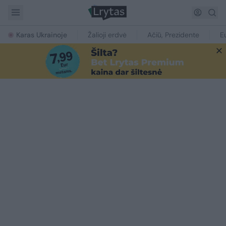
Karas Ukrainoje
Žalioji erdvė
Ačiū, Prezidente
E