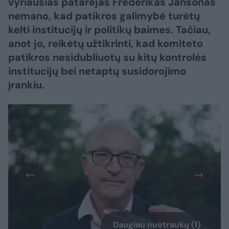
vyriausias patarėjas Frederikas Jansonas
nemano, kad patikros galimybė turėtų
kelti institucijų ir politikų baimes. Tačiau,
anot jo, reikėtų užtikrinti, kad komiteto
patikros nesidubliuotų su kitų kontrolės
institucijų bei netaptų susidorojimo
įrankiu.
Daugiau nuotraukų (1)