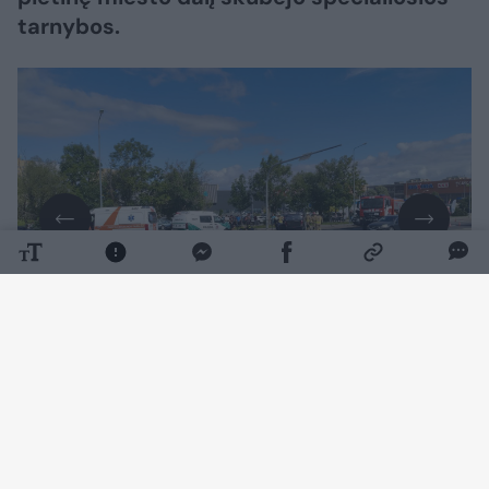
tarnybos.
Daugiau nuotraukų (3)
11 val. 15 min. buvo gautas pranešimas avariją
apie Tilžės gatvėje ir po susidūrimo apvirtusį
automobilį.