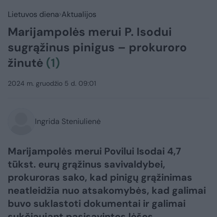
Lietuvos diena
Aktualijos
Marijampolės merui P. Isodui
sugrąžinus pinigus – prokuroro
žinutė
(1)
2024 m. gruodžio 5 d. 09:01
Ingrida Steniulienė
Marijampolės merui Povilui Isodai 4,7
tūkst. eurų grąžinus savivaldybei,
prokuroras sako, kad pinigų grąžinimas
neatleidžia nuo atsakomybės, kad galimai
buvo suklastoti dokumentai ir galimai
sukčiaujant pasisavintos lėšos.