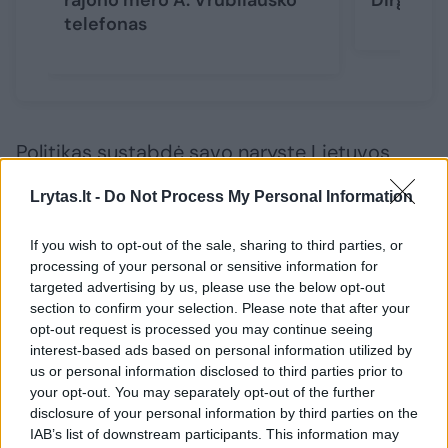
rajono mero A. Vrubliausko
Dirginči
telefonas
Politikas sustabdė savo narystę Lietuvos
socialdemokratų partijoje ir sakė poziciją
Lrytas.lt -
Do Not Process My Personal Information
ginsiantis teisiniu keliu.
If you wish to opt-out of the sale, sharing to third parties, or
processing of your personal or sensitive information for
„Tikiu, kad įtarimai nepasitvirtins, nes
targeted advertising by us, please use the below opt-out
nesijaučiu pažeidęs savivaldybės tvarkų ar
section to confirm your selection. Please note that after your
opt-out request is processed you may continue seeing
valstybės įstatymų“, – feisbuke rašė P. Isoda.
interest-based ads based on personal information utilized by
us or personal information disclosed to third parties prior to
your opt-out. You may separately opt-out of the further
ELTA primena, kad panaši situacija buvo
disclosure of your personal information by third parties on the
susiklosčiusi ir buvusio Jonavos mero
IAB’s list of downstream participants. This information may