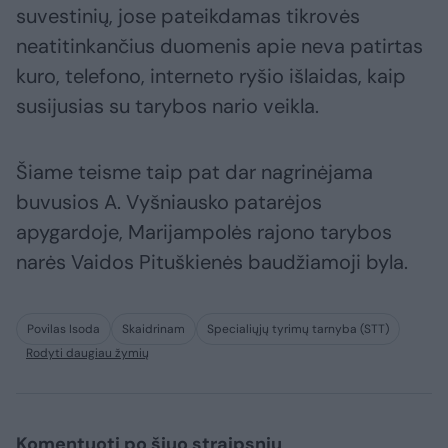
suvestinių, jose pateikdamas tikrovės
neatitinkančius duomenis apie neva patirtas
kuro, telefono, interneto ryšio išlaidas, kaip
susijusias su tarybos nario veikla.
Šiame teisme taip pat dar nagrinėjama
buvusios A. Vyšniausko patarėjos
apygardoje, Marijampolės rajono tarybos
narės Vaidos Pituškienės baudžiamoji byla.
Povilas Isoda
Skaidrinam
Specialiųjų tyrimų tarnyba (STT)
Rodyti daugiau žymių
Komentuoti po šiuo straipsniu