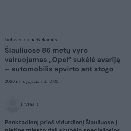
Lietuvos diena
Nelaimės
Šiauliuose 86 metų vyro
vairuojamas „Opel“ sukėlė avariją
– automobilis apvirto ant stogo
2026 m. rugpjūčio 7 d. 10:02
Lrytas.lt
Penktadienį prieš vidurdienį Šiauliuose į
pietinę miesto dalį skubėjo specialiosios