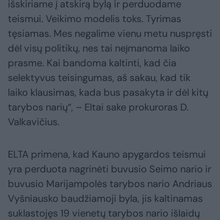
išskiriame į atskirą bylą ir perduodame
teismui. Veikimo modelis toks. Tyrimas
tęsiamas. Mes negalime vienu metu nuspręsti
dėl visų politikų, nes tai neįmanoma laiko
prasme. Kai bandoma kaltinti, kad čia
selektyvus teisingumas, aš sakau, kad tik
laiko klausimas, kada bus pasakyta ir dėl kitų
tarybos narių“, – Eltai sake prokuroras D.
Valkavičius.
ELTA primena, kad Kauno apygardos teismui
yra perduota nagrinėti buvusio Seimo nario ir
buvusio Marijampolės tarybos nario Andriaus
Vyšniausko baudžiamoji byla, jis kaltinamas
suklastojęs 19 vienetų tarybos nario išlaidų