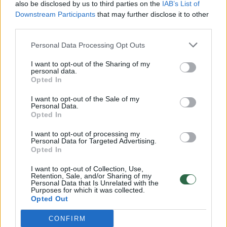
also be disclosed by us to third parties on the
IAB’s List of
Mindaugo Sinkevičiaus byloje. Kaltės
Downstream Participants
that may further disclose it to other
nepripažinęs politikas grąžino savivaldybei
third parties.
pinigus, netgi daug didesnę sumą, tačiau
Personal Data Processing Opt Outs
buvo nuteistas 12,5 tūkst. eurų pinigine
I want to opt-out of the Sharing of my
bauda, jam trejiems atimta teisė dirbti
personal data.
Opted In
valstybės tarnyboje. Įsiteisėjus
nuosprendžiui, M. Sinkevičius neteko mero
I want to opt-out of the Sale of my
Personal Data.
pareigų. Jo byla dar bus nagrinėjama
Opted In
Aukščiausiajame Teisme.
I want to opt-out of processing my
Personal Data for Targeted Advertising.
Opted In
Šiuo metu STT atlieka ikiteisminius tyrimus
I want to opt-out of Collection, Use,
Retention, Sale, and/or Sharing of my
dėl 29 savivaldybių galimai netinkamo
Personal Data that Is Unrelated with the
Purposes for which it was collected.
savivaldos lėšų panaudojimo: Vilniaus,
Opted Out
Šiaulių, Panevėžio miestų bei Alytaus, Utenos,
CONFIRM
Ukmergės, Kretingos, Ignalinos, Mažeikių,