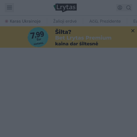
Karas Ukrainoje
Žalioji erdvė
Ačiū, Prezidente
E