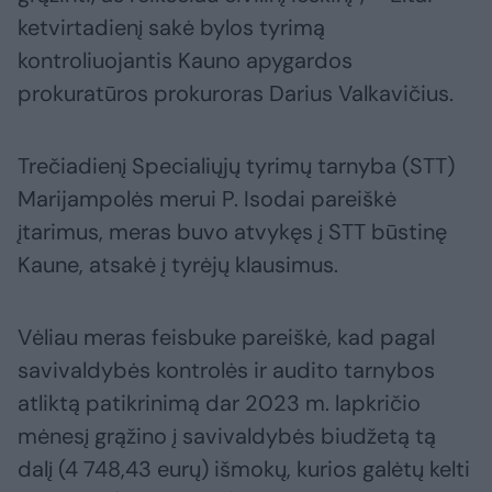
ketvirtadienį sakė bylos tyrimą
kontroliuojantis Kauno apygardos
prokuratūros prokuroras Darius Valkavičius.
Trečiadienį Specialiųjų tyrimų tarnyba (STT)
Marijampolės merui P. Isodai pareiškė
įtarimus, meras buvo atvykęs į STT būstinę
Kaune, atsakė į tyrėjų klausimus.
Vėliau meras feisbuke pareiškė, kad pagal
savivaldybės kontrolės ir audito tarnybos
atliktą patikrinimą dar 2023 m. lapkričio
mėnesį grąžino į savivaldybės biudžetą tą
dalį (4 748,43 eurų) išmokų, kurios galėtų kelti