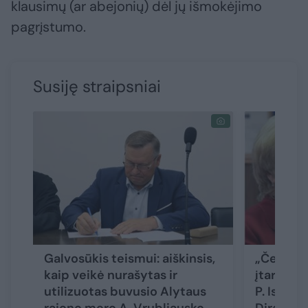
klausimų (ar abejonių) dėl jų išmokėjimo
pagrįstumo.
Susiję straipsniai
Galvosūkis teismui: aiškinsis,
„Čekiukų
kaip veikė nurašytas ir
įtarimai
utilizuotas buvusio Alytaus
P. Isodai