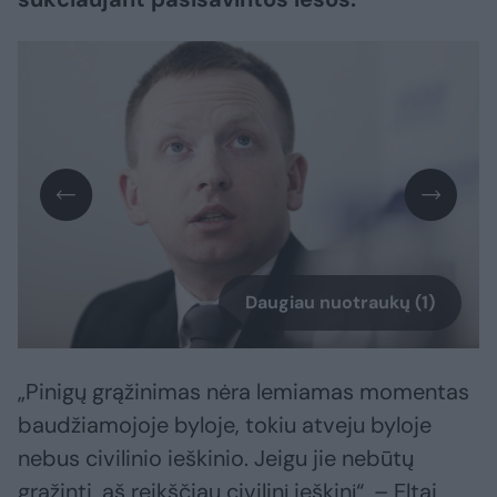
Daugiau nuotraukų (1)
„Pinigų grąžinimas nėra lemiamas momentas
baudžiamojoje byloje, tokiu atveju byloje
nebus civilinio ieškinio. Jeigu jie nebūtų
grąžinti, aš reikščiau civilinį ieškinį“, – Eltai