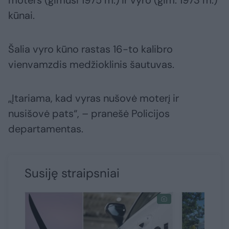
moters (gimusi 1975 m.) ir vyro (gim. 1973 m.)
kūnai.
Šalia vyro kūno rastas 16-to kalibro
vienvamzdis medžioklinis šautuvas.
„Įtariama, kad vyras nušovė moterį ir
nusišovė pats“, – pranešė Policijos
departamentas.
Susiję straipsniai