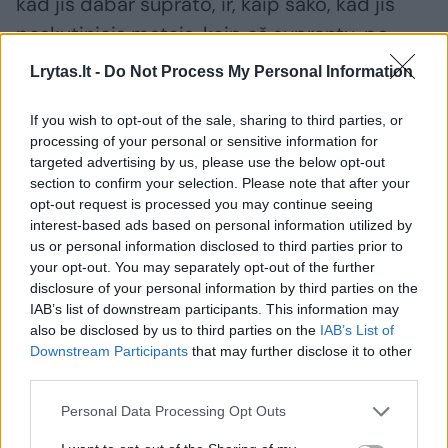
kad jis dabar suprato, ir, kaip sako, kad jis
paskutiniais metais, kaip aš suprantu, po
karo Ukrainoje ir nėra buvęs tose kapinėse,
Lrytas.lt -
Do Not Process My Personal Information
tam neskiria dėmesio. Gal nemoka išsireikšti
ar pasakyti, bet jis pabrėžė, kad jam yra
If you wish to opt-out of the sale, sharing to third parties, or
processing of your personal or sensitive information for
brangus jo senelio atminimas.
targeted advertising by us, please use the below opt-out
section to confirm your selection. Please note that after your
opt-out request is processed you may continue seeing
Viena vertus – gerai, kad jis pripažįsta, jog
interest-based ads based on personal information utilized by
yra padaryta klaida, ir mes iš tų klaidų
us or personal information disclosed to third parties prior to
your opt-out. You may separately opt-out of the further
mokomės, ir manau, kad tikrai tai neturėtų
disclosure of your personal information by third parties on the
pasikartoti“, – portalui
Lrytas
komentavo
IAB’s list of downstream participants. This information may
also be disclosed by us to third parties on the
IAB’s List of
R.Motuzas.
Downstream Participants
that may further disclose it to other
third parties.
Personal Data Processing Opt Outs