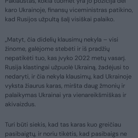
Paklaustas, kokia tuomet yra jo pozicija dėl
karo Ukrainoje, finansų viceministras patikino,
kad Rusijos užpultą šalį visiškai palaiko.
„Matyt, čia didelių klausimų nekyla – visi
žinome, galėjome stebėti ir iš pradžių
nepatikėti tuo, kas įvyko 2022 metų vasarį.
Rusija klastingai užpuolė Ukrainą, žadėjusi to
nedaryti, ir čia nekyla klausimų, kad Ukrainoje
vyksta žiaurus karas, miršta daug žmonių ir
palaikymas Ukrainai yra vienareikšmiškas ir
akivaizdus.
Turi būti siekis, kad tas karas kuo greičiau
pasibaigtų, ir noriu tikėtis, kad pasibaigs ne