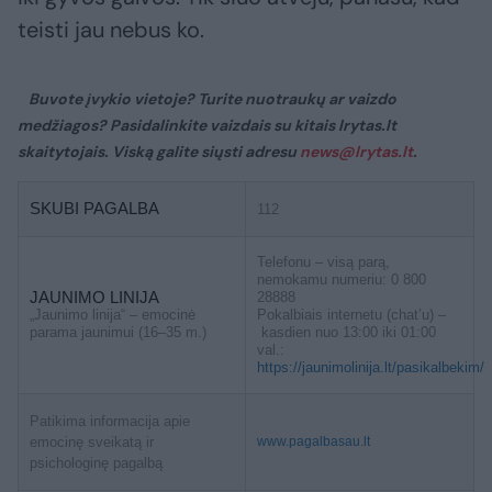
teisti jau nebus ko.
Buvote įvykio vietoje? Turite nuotraukų ar vaizdo
medžiagos? Pasidalinkite vaizdais su kitais lrytas.lt
skaitytojais. Viską galite siųsti adresu
news@lrytas.lt
.
SKUBI PAGALBA
112
Telefonu – visą parą,
nemokamu numeriu: 0 800
JAUNIMO LINIJA
28888
„Jaunimo linija“ – emocinė
Pokalbiais internetu (chat’u) –
parama jaunimui (16–35 m.)
kasdien nuo 13:00 iki 01:00
val.:
https://jaunimolinija.lt/pasikalbekim/
Patikima informacija apie
emocinę sveikatą ir
www.pagalbasau.lt
psichologinę pagalbą