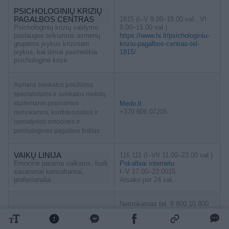
PSICHOLOGINIŲ KRIZIŲ
PAGALBOS CENTRAS
1815 (I–V 9.00–19.00 val., VI
Psichologinių krizių valdymo
9.00–15.00 val.)
paslaugos teikiamos asmenų
https://www.hi.lt/psichologiniu-
grupėms įvykus kriziniam
kriziu-pagalbos-centras-tel-
įvykiui, kai ūmiai pasireiškia
1815/
psichologinė krizė
Asmens sveikatos priežiūros
specialistams ir sveikatos mokslų
studentams prieinamos
Medo.lt
+370 606 07205
nemokamos, konfidencialios ir
operatyvios emocinės ir
psichologinės pagalbos tinklas
VAIKŲ LINIJA
116 111 (I–VII 11.00–23.00 val.)
Emocinė parama vaikams, budi
Pokalbiai internetu
savanoriai konsultantai,
I–V 17.00–23.0015
profesionalai
Atsako per 24 val.
Nemokamas tel. 8 800 10 800
VAIKO TEISIŲ TARNYBA
Pokalbiai internetu –
Pagalbą teikia specialistai
vaikoteises.lrv.lt, pokalbių