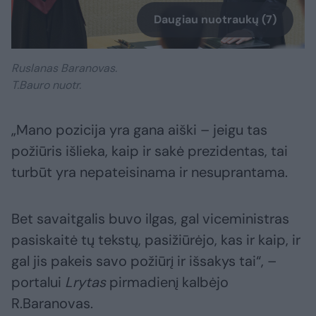
Daugiau nuotraukų (7)
Ruslanas Baranovas.
T.Bauro nuotr.
„Mano pozicija yra gana aiški – jeigu tas
požiūris išlieka, kaip ir sakė prezidentas, tai
turbūt yra nepateisinama ir nesuprantama.
Bet savaitgalis buvo ilgas, gal viceministras
pasiskaitė tų tekstų, pasižiūrėjo, kas ir kaip, ir
gal jis pakeis savo požiūrį ir išsakys tai“, –
portalui
Lrytas
pirmadienį kalbėjo
R.Baranovas.