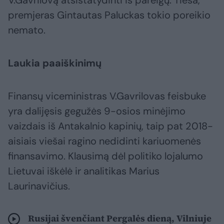
V.Gavrilovą atsistatydinti iš pareigų. Tiesa,
premjeras Gintautas Paluckas tokio poreikio
nemato.
Laukia paaiškinimų
Finansų viceministras V.Gavrilovas feisbuke
yra dalijęsis gegužės 9-osios minėjimo
vaizdais iš Antakalnio kapinių, taip pat 2018-
aisiais viešai ragino nedidinti kariuomenės
finansavimo. Klausimą dėl politiko lojalumo
Lietuvai iškėlė ir analitikas Marius
Laurinavičius.
Rusijai švenčiant Pergalės dieną, Vilniuje