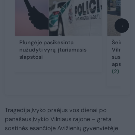
→
Plungėje pasikėsinta
Šeimyni
nužudyti vyrą, įtariamasis
Vilniaus
slapstosi
susižaloj
apsauga i
(2)
Tragedija įvyko praėjus vos dienai po
panašaus įvykio Vilniaus rajone – greta
sostinės esančioje Avižienių gyvenvietėje