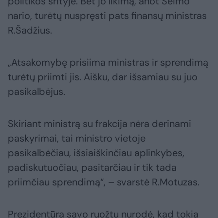
politikos srityje. Bet jo likimą, anot Seimo
nario, turėtų nuspręsti pats finansų ministras
R.Šadžius.
„Atsakomybę prisiima ministras ir sprendimą
turėtų priimti jis. Aišku, dar išsamiau su juo
pasikalbėjus.
Skiriant ministrą su frakcija nėra derinami
paskyrimai, tai ministro vietoje
pasikalbėčiau, išsiaiškinčiau aplinkybes,
padiskutuočiau, pasitarčiau ir tik tada
priimčiau sprendimą“, – svarstė R.Motuzas.
Prezidentūra savo ruožtu nurodė, kad tokia