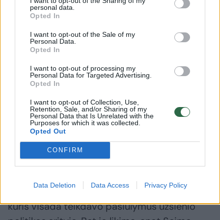
I want to opt-out of the Sharing of my
personal data.
Opted In
I want to opt-out of the Sale of my
Personal Data.
Opted In
I want to opt-out of processing my
Personal Data for Targeted Advertising.
Opted In
Daugiau nuotraukų (7)
I want to opt-out of Collection, Use,
Retention, Sale, and/or Sharing of my
Personal Data that Is Unrelated with the
Remigijus Motuzas, lietuvos ambasadorius rusijoje,
Purposes for which it was collected.
Opted Out
ambasadorius
D.Umbraso nuotr.
CONFIRM
LSDP frakcijos seniūnas V.Gavrilovą įvertino
Data Deletion
Data Access
Privacy Policy
kaip „labai inteligentišką ir protingą žmogų“,
kuris visada teikdavo pasiūlymus užsienio