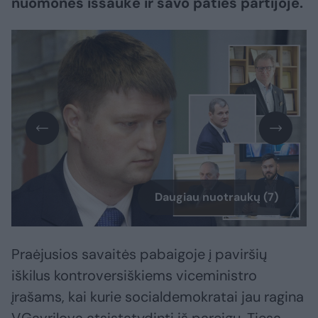
nuomones iššaukė ir savo paties partijoje.
Daugiau nuotraukų (7)
Praėjusios savaitės pabaigoje į paviršių
iškilus kontroversiškiems viceministro
įrašams, kai kurie socialdemokratai jau ragina