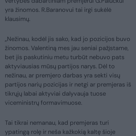
vertybės dabartiniam premjerui G.Paluckui
yra žinomos. R.Baranovui tai irgi sukėlė
klausimų.
„Nežinau, kodėl jis sako, kad jo pozicijos buvo
žinomos. Valentiną mes jau seniai pažįstame,
bet jis paskutiniu metu turbūt nebuvo pats
aktyviausias mūsų partijos narys. Dėl to
nežinau, ar premjero darbas yra sekti visų
partijos narių pozicijas ir netgi ar premjeras iš
tikrųjų labai aktyviai dalyvauja tuose
viceministrų formavimuose.
Tai tikrai nemanau, kad premjeras turi
ypatingą rolę ir neša kažkokią kaltę šioje