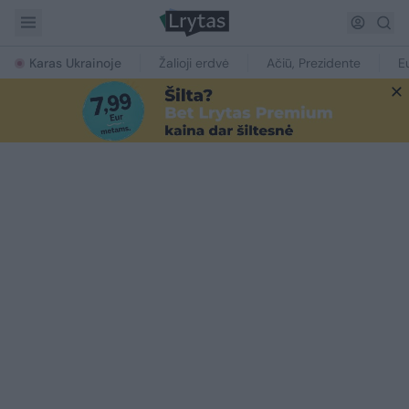
Karas Ukrainoje
Žalioji erdvė
Ačiū, Prezidente
E