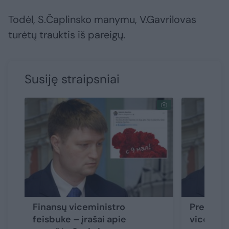
Todėl, S.Čaplinsko manymu, V.Gavrilovas
turėtų trauktis iš pareigų.
Susiję straipsniai
Finansų viceministro
Preziden
feisbuke – įrašai apie
vicemini