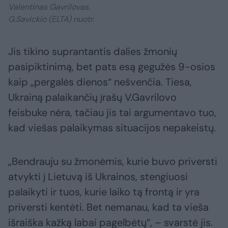
Valentinas Gavrilovas.
G.Savickio (ELTA) nuotr.
Jis tikino suprantantis dalies žmonių
pasipiktinimą, bet pats esą gegužės 9-osios
kaip „pergalės dienos“ nešvenčia. Tiesa,
Ukrainą palaikančių įrašų V.Gavrilovo
feisbuke nėra, tačiau jis tai argumentavo tuo,
kad viešas palaikymas situacijos nepakeistų.
„Bendrauju su žmonėmis, kurie buvo priversti
atvykti į Lietuvą iš Ukrainos, stengiuosi
palaikyti ir tuos, kurie laiko tą frontą ir yra
priversti kentėti. Bet nemanau, kad ta vieša
išraiška kažką labai pagelbėtų“, – svarstė jis.