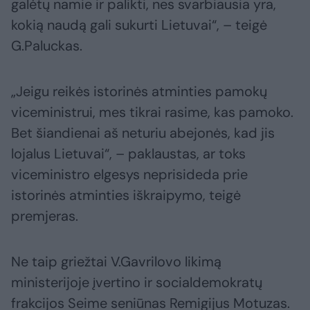
galėtų namie ir palikti, nes svarbiausia yra,
kokią naudą gali sukurti Lietuvai“, – teigė
G.Paluckas.
„Jeigu reikės istorinės atminties pamokų
viceministrui, mes tikrai rasime, kas pamoko.
Bet šiandienai aš neturiu abejonės, kad jis
lojalus Lietuvai“, – paklaustas, ar toks
viceministro elgesys neprisideda prie
istorinės atminties iškraipymo, teigė
premjeras.
Ne taip griežtai V.Gavrilovo likimą
ministerijoje įvertino ir socialdemokratų
frakcijos Seime seniūnas Remigijus Motuzas.