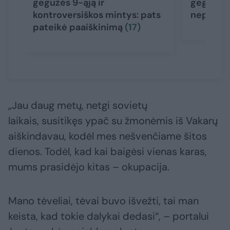
gegužės 9-ąją ir
gegužės 
kontroversiškos mintys: pats
nepatei
pateikė paaiškinimą
(17)
„Jau daug metų, netgi sovietų
laikais, susitikęs ypač su žmonėmis iš Vakarų
aiškindavau, kodėl mes nešvenčiame šitos
dienos. Todėl, kad kai baigėsi vienas karas,
mums prasidėjo kitas – okupacija.
Mano tėveliai, tėvai buvo išvežti, tai man
keista, kad tokie dalykai dedasi“, – portalui