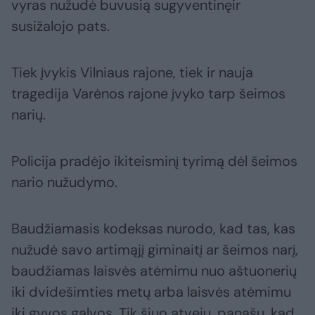
vyras nužudė buvusią sugyventinęir
susižalojo pats.
Tiek įvykis Vilniaus rajone, tiek ir nauja
tragedija Varėnos rajone įvyko tarp šeimos
narių.
Policija pradėjo ikiteisminį tyrimą dėl šeimos
nario nužudymo.
Baudžiamasis kodeksas nurodo, kad tas, kas
nužudė savo artimąjį giminaitį ar šeimos narį,
baudžiamas laisvės atėmimu nuo aštuonerių
iki dvidešimties metų arba laisvės atėmimu
iki gyvos galvos. Tik šiuo atveju, panašu, kad