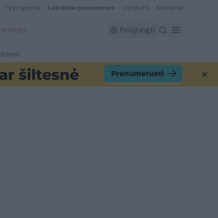
TV programa
Laikraščio prenumerata
Lrytas EN
Kontaktai
Premium
Prisijungti
lbimai