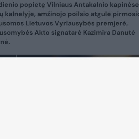
dienio popietę Vilniaus Antakalnio kapinėse
ų kalnelyje, amžinojo poilsio atgulė pirmosi
usomos Lietuvos Vyriausybės premjerė,
usomybės Akto signatarė Kazimira Danutė
nė.