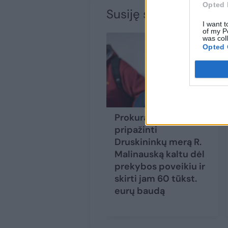
Opted 
Susiję straipsniai
I want t
of my P
was col
Opted 
Prokuratūra siūlo
pripažinti
Druskininkų merą R.
Malinauską kaltu dėl
prekybos poveikiu ir
skirti jam 60 tūkst.
eurų baudą