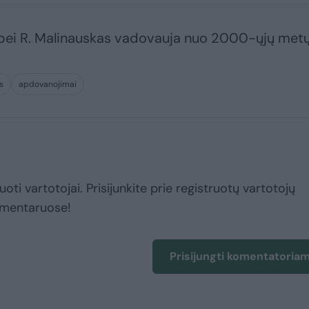
ybei R. Malinauskas vadovauja nuo 2000-ųjų metų
s
apdovanojimai
uoti vartotojai. Prisijunkite prie registruotų vartotojų
omentaruose!
Prisijungti komentatoria