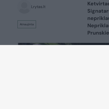
Ketvirta
Lrytas.lt
Signatar
neprikla
Neprikla
Atnaujinta
Prunskie