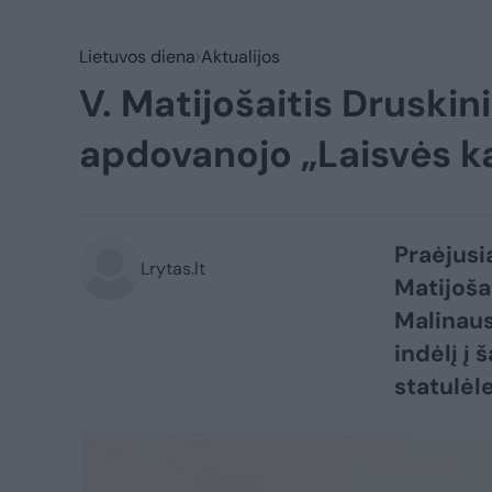
Lietuvos diena
Aktualijos
V. Matijošaitis Druski
apdovanojo „Laisvės ka
Praėjusi
Lrytas.lt
Matijoša
Malinaus
indėlį į
statulėle