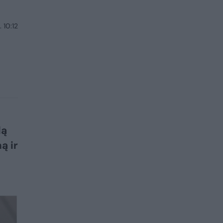
 10:12
dą
ą ir