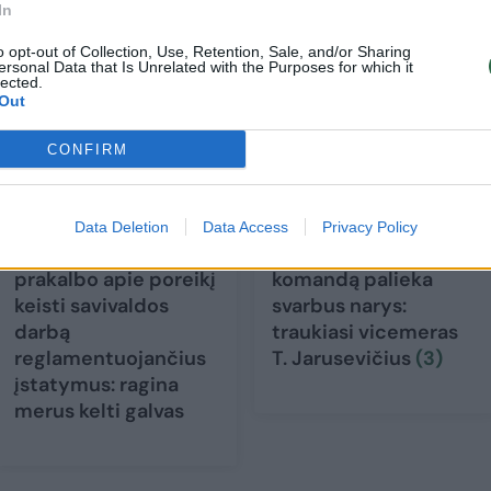
In
o opt-out of Collection, Use, Retention, Sale, and/or Sharing
ersonal Data that Is Unrelated with the Purposes for which it
lected.
Out
CONFIRM
Data Deletion
Data Access
Privacy Policy
V. Matijošaitis
V. Matijošaičio
prakalbo apie poreikį
komandą palieka
keisti savivaldos
svarbus narys:
darbą
traukiasi vicemeras
reglamentuojančius
T. Jarusevičius
(3)
įstatymus: ragina
merus kelti galvas