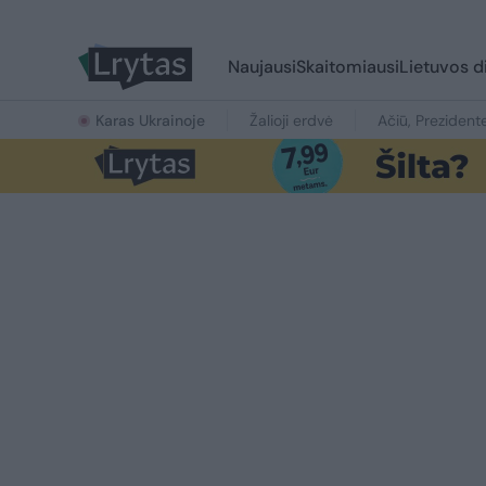
Naujausi
Skaitomiausi
Lietuvos d
Karas Ukrainoje
Žalioji erdvė
Ačiū, Prezident