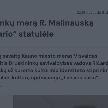
2025 m. sausio 18 d.
ninkų merą R. Malinauską
rio“ statulėle
ą savaitę Kauno miesto meras Visvaldas
itis Druskininkų savivaldybės vadovą Ričar
ką už kurorto kultūrinio identiteto stiprinim
 šalies kultūrą apdovanojo „Laisvės kario“
.