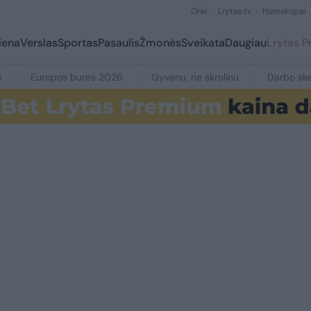
Orai
Lrytas.tv
Horoskopai
iena
Verslas
Sportas
Pasaulis
Žmonės
Sveikata
Daugiau
Lrytas 
e
Europos burės 2026
Gyvenu, ne skrolinu
Darbo ske