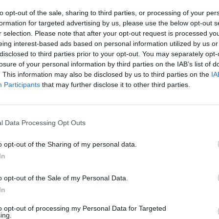
Daugiau nuotraukų (1)
to opt-out of the sale, sharing to third parties, or processing of your per
formation for targeted advertising by us, please use the below opt-out s
r selection. Please note that after your opt-out request is processed y
eing interest-based ads based on personal information utilized by us or
s „Kas vyksta Kaune“, V. Matijošaičio pasirašytam
disclosed to third parties prior to your opt-out. You may separately opt-
losure of your personal information by third parties on the IAB’s list of
skininkų meras R. Malinauskas pastaraisiais meta
. This information may also be disclosed by us to third parties on the
IA
r turizmo plėtrą mieste, prisideda prie meno rengi
Participants
that may further disclose it to other third parties.
titeto stiprinimo.
l Data Processing Opt Outs
rtinis miesto simbolis buvo įteiktas gydytojui
to poliklinikos direktoriui Pauliui Kibišai.
o opt-out of the Sharing of my personal data.
In
nus sveikatos sistemai, diegiant inovatyvius
o opt-out of the Sale of my Personal Data.
dybos sprendimus.
In
to opt-out of processing my Personal Data for Targeted
ing.