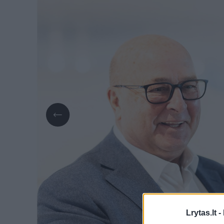
Lrytas.lt -