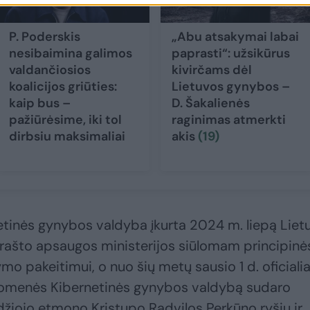
P. Poderskis
„Abu atsakymai labai
nesibaimina galimos
paprasti“: užsikūrus
valdančiosios
kivirčams dėl
koalicijos griūties:
Lietuvos gynybos –
kaip bus –
D. Šakalienės
pažiūrėsime, iki tol
raginimas atmerkti
dirbsiu maksimaliai
akis
(19)
tinės gynybos valdyba įkurta 2024 m. liepą Liet
Krašto apsaugos ministerijos siūlomam principinė
o pakeitimui, o nuo šių metų sausio 1 d. oficialia
iuomenės Kibernetinės gynybos valdybą sudaro
žiojo etmono Kristupo Radvilos Perkūno ryšių ir