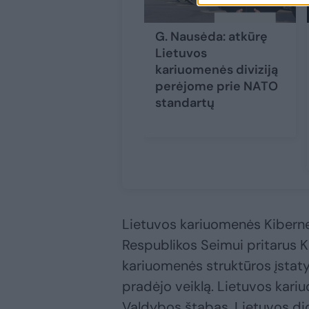
G. Nausėda: atkūrę
Lietuvos
kariuomenės diviziją
perėjome prie NATO
standartų
Lietuvos kariuomenės Kiberne
Respublikos Seimui pritarus 
kariuomenės struktūros įstatym
pradėjo veiklą. Lietuvos kar
Valdybos štabas, Lietuvos did