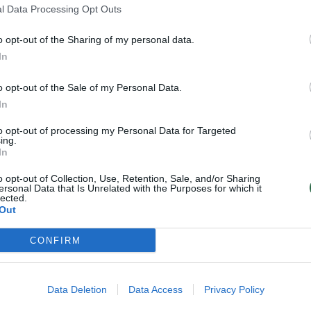
l Data Processing Opt Outs
 įpareigoja mus imtis visų įmanomų priemonių
ietuvai ir jos sąjungininkams nusiteikusias jėgas. 
o opt-out of the Sharing of my personal data.
In
nė. Todėl turime intensyviai plėtoti savo pajėgu
e tai įsipareigoję ir NATO lygmeniu. Džiaugiamės, 
o opt-out of the Sale of my Personal Data.
jau veikia, bet ties tuo nesustosime. Lietuva
In
iau investuos į kibernetinio saugumo plėtrą“, – sa
to opt-out of processing my Personal Data for Targeted
ing.
lė Šakalienė.
In
o opt-out of Collection, Use, Retention, Sale, and/or Sharing
ersonal Data that Is Unrelated with the Purposes for which it
lected.
Out
CONFIRM
Data Deletion
Data Access
Privacy Policy