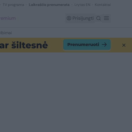
TV programa
Laikraščio prenumerata
Lrytas EN
Kontaktai
Premium
Prisijungti
lbimai