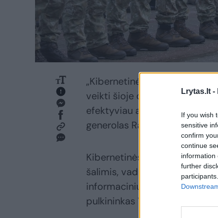
„Kibernetinės gynybos valdyb
Lrytas.lt -
veikti šioje dimensijoje, apju
efektyviau atliepti priešo k
If you wish 
generolas Raimundas Vaikšno
sensitive in
confirm you
continue se
Kibernetinės gynybos valdyba 
information 
further disc
šalimis, vadavietėmis bei kito
participants
informacinių sistemų integraci
Downstream 
pulkininkas Vytautas Sriubas.