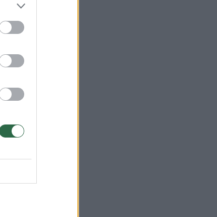
Jų
mus
kad
kė