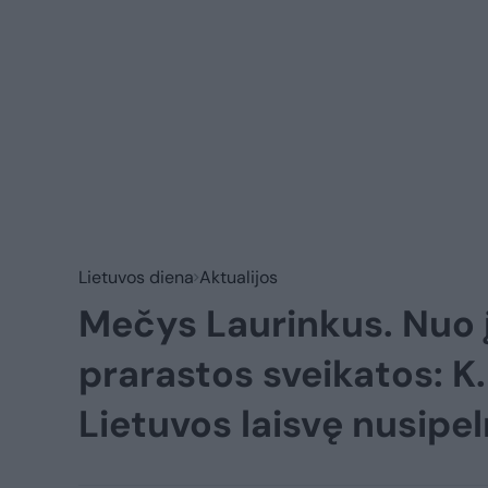
Lietuvos diena
Aktualijos
Mečys Laurinkus. Nuo į
prarastos sveikatos: K.
Lietuvos laisvę nusip