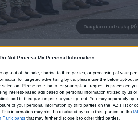
Daugiau nuotraukų (8)
os įkūrimas išplėtė Lietuvos kariuomenės galim
Do Not Process My Personal Information
ngti vienetai ir konsoliduotos pastangos leis
eliamas grėsmes“, – sakė Lietuvos kariuomenės va
to opt-out of the sale, sharing to third parties, or processing of your per
ras.
formation for targeted advertising by us, please use the below opt-out s
r selection. Please note that after your opt-out request is processed y
eing interest-based ads based on personal information utilized by us or
taip pat užtikrins glaudžią sąveiką su kitomis N
disclosed to third parties prior to your opt-out. You may separately opt-
losure of your personal information by third parties on the IAB’s list of
mis institucijomis, garantuojant visapusišką ryšių
. This information may also be disclosed by us to third parties on the
IA
ją. Naujai įkurtai valdybai vadovauti paskirtas
Participants
that may further disclose it to other third parties.