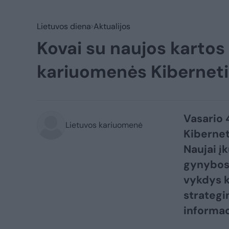
Lietuvos diena
Aktualijos
Kovai su naujos kartos
kariuomenės Kibernet
Vasario 
Lietuvos kariuomenė
Kibernet
Naujai į
gynybos 
vykdys k
strategi
informac