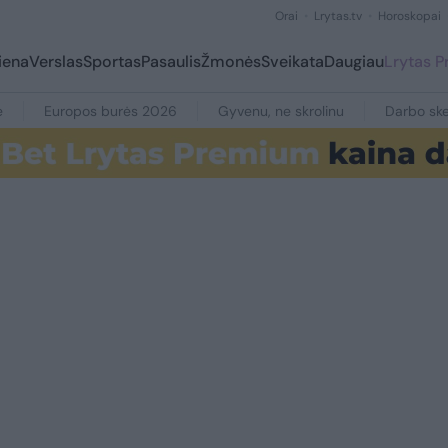
Orai
Lrytas.tv
Horoskopai
iena
Verslas
Sportas
Pasaulis
Žmonės
Sveikata
Daugiau
Lrytas 
e
Europos burės 2026
Gyvenu, ne skrolinu
Darbo ske