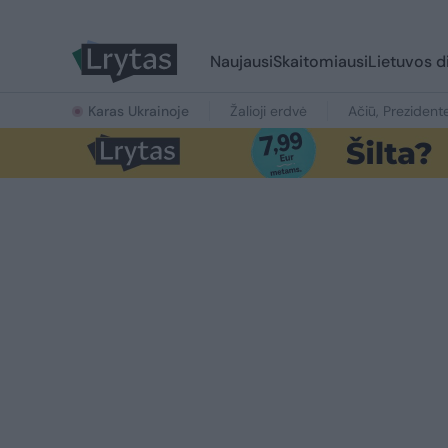
Naujausi
Skaitomiausi
Lietuvos d
Karas Ukrainoje
Žalioji erdvė
Ačiū, Prezident