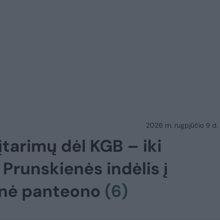
2026 m. rugpjūčio 9 d.
tarimų dėl KGB – iki
 Prunskienės indėlis į
elnė panteono
(6)