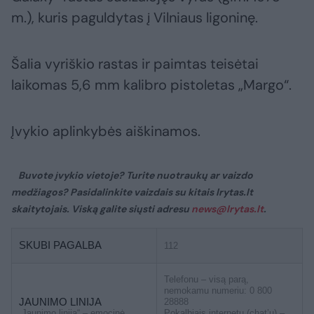
m.), kuris paguldytas į Vilniaus ligoninę.
Šalia vyriškio rastas ir paimtas teisėtai
laikomas 5,6 mm kalibro pistoletas „Margo“.
Įvykio aplinkybės aiškinamos.
Buvote įvykio vietoje? Turite nuotraukų ar vaizdo
medžiagos? Pasidalinkite vaizdais su kitais lrytas.lt
skaitytojais. Viską galite siųsti adresu
news@lrytas.lt
.
SKUBI PAGALBA
112
Telefonu – visą parą,
nemokamu numeriu: 0 800
JAUNIMO LINIJA
28888
„Jaunimo linija“ – emocinė
Pokalbiais internetu (chat’u) –