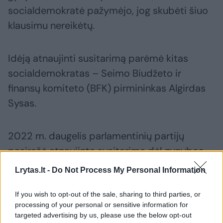
socialdemokratė pažymėjo, jog skubėti šiuo
klausimu nereikėtų.
Idėją atnaujinti susitarimą parėmė kitas
socialdemokratas – Seimo Biudžeto ir
finansų komiteto (BFK) pirmininkas Algirdas
Sysas.
2022 m. daugelis parlamentinių partijų
pasirašė atnaujintą susitarimą dėl gynybos.
Juo politinės jėgos įsipareigojo išlaikyti ne
Lrytas.lt -
Do Not Process My Personal Information
mažesnį kaip 2,5 proc. nuo BVP finansavimą
krašto apsaugai.
If you wish to opt-out of the sale, sharing to third parties, or
processing of your personal or sensitive information for
targeted advertising by us, please use the below opt-out