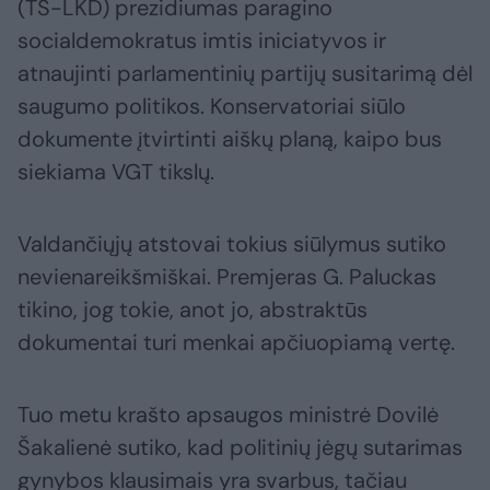
(TS-LKD) prezidiumas paragino
socialdemokratus imtis iniciatyvos ir
atnaujinti parlamentinių partijų susitarimą dėl
saugumo politikos. Konservatoriai siūlo
dokumente įtvirtinti aiškų planą, kaipo bus
siekiama VGT tikslų.
Valdančiųjų atstovai tokius siūlymus sutiko
nevienareikšmiškai. Premjeras G. Paluckas
tikino, jog tokie, anot jo, abstraktūs
dokumentai turi menkai apčiuopiamą vertę.
Tuo metu krašto apsaugos ministrė Dovilė
Šakalienė sutiko, kad politinių jėgų sutarimas
gynybos klausimais yra svarbus, tačiau