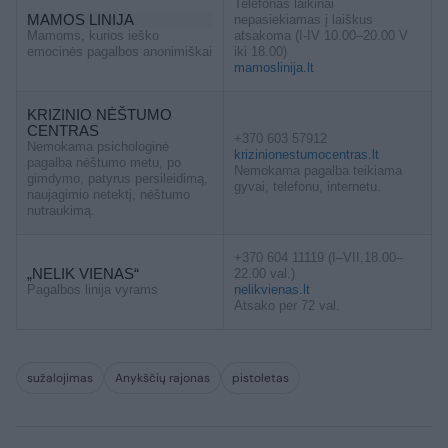
Telefonas laikinai
MAMOS LINIJA
nepasiekiamas į laiškus
Mamoms, kurios ieško
atsakoma (I-IV 10.00–20.00 V
emocinės pagalbos anonimiškai
iki 18.00)
mamoslinija.lt
KRIZINIO NĖŠTUMO
CENTRAS
+370 603 57912
Nemokama psichologinė
krizinionestumocentras.lt
pagalba nėštumo metu, po
Nemokama pagalba teikiama
gimdymo, patyrus persileidimą,
gyvai, telefonu, internetu.
naujagimio netektį, nėštumo
nutraukimą.
+370 604 11119 (I–VII,18.00–
„NELIK VIENAS“
22.00 val.)
Pagalbos linija vyrams
nelikvienas.lt
Atsako per 72 val.
sužalojimas
Anykščių rajonas
pistoletas