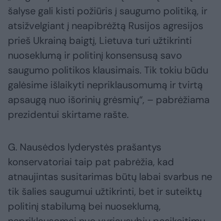
šalyse gali kisti požiūris į saugumo politiką, ir
atsižvelgiant į neapibrėžtą Rusijos agresijos
prieš Ukrainą baigtį, Lietuva turi užtikrinti
nuoseklumą ir politinį konsensusą savo
saugumo politikos klausimais. Tik tokiu būdu
galėsime išlaikyti nepriklausomumą ir tvirtą
apsaugą nuo išorinių grėsmių“, – pabrėžiama
prezidentui skirtame rašte.
G. Nausėdos lyderystės prašantys
konservatoriai taip pat pabrėžia, kad
atnaujintas susitarimas būtų labai svarbus ne
tik šalies saugumui užtikrinti, bet ir suteiktų
politinį stabilumą bei nuoseklumą,