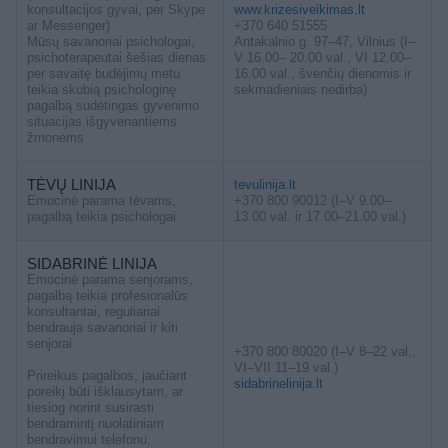
konsultacijos gyvai, per Skype
www.krizesiveikimas.lt
ar Messenger)
+370 640 51555
Mūsų savanoriai psichologai,
Antakalnio g. 97–47, Vilnius (I–
psichoterapeutai šešias dienas
V 16.00– 20.00 val., VI 12.00–
per savaitę budėjimų metu
16.00 val., švenčių dienomis ir
teikia skubią psichologinę
sekmadieniais nedirba)
pagalbą sudėtingas gyvenimo
situacijas išgyvenantiems
žmonėms
TĖVŲ LINIJA
tevulinija.lt
Emocinė parama tėvams,
+370 800 90012 (I–V 9.00–
pagalbą teikia psichologai
13.00 val. ir 17.00–21.00 val.)
SIDABRINĖ LINIJA
Emocinė parama senjorams,
pagalbą teikia profesionalūs
konsultantai, reguliariai
bendrauja savanoriai ir kiti
senjorai
+370 800 80020 (I–V 8–22 val.,
VI–VII 11–19 val.)
Prireikus pagalbos, jaučiant
sidabrinelinija.lt
poreikį būti išklausytam, ar
tiesiog norint susirasti
bendramintį nuolatiniam
bendravimui telefonu,