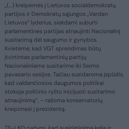
„(...) kreipėmės į Lietuvos socialdemokratų
partijos ir Demokratų sąjungos „Vardan
Lietuvos“ lyderius, siekdami suburti
parlamentines partijas atnaujinti Nacionalinį
susitarimą dėl saugumo ir gynybos.
Kvietėme, kad VGT sprendimas būtų
įtvirtintas parlamentinių partijų
Nacionaliniame susitarime iki Seimo
pavasario sesijos. Tačiau susidaroma įspūdis,
kad valdančiosios daugumos politikai
stokoja politinio ryžto inicijuoti susitarimo
atnaujinimą“, – rašoma konservatorių
kreipimesi į prezidentą.
TS-LKD pažymi, kad susirūpinimą kelia ir