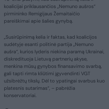
koalicijai priklausančios „Nemuno aušros“
pirmininko Remigijaus Žemaitaičio
pareiškimai apie šalies gynybą.
„Susirūpinimą kelia ir faktas, kad koalicijos
sudėtyje esanti politinė partija „Nemuno
aušra“, kurios lyderis niekina paramą Ukrainai,
diskredituoja Lietuvą partnerių akyse,
menkina mūsų gynybos finansavimo svarbą,
gali tapti rimta kliūtimi įgyvendinti VGT
užsibrėžtų tikslų. Dėl to ypatingai svarbus kuo
platesnis sutarimas“, – pabrėžia
konservatoriai.