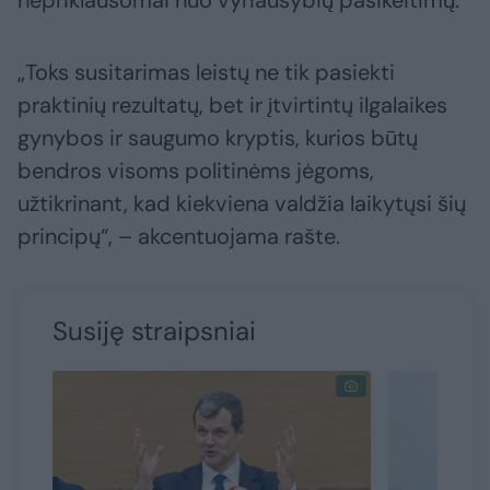
nepriklausomai nuo vyriausybių pasikeitimų.
„Toks susitarimas leistų ne tik pasiekti
praktinių rezultatų, bet ir įtvirtintų ilgalaikes
gynybos ir saugumo kryptis, kurios būtų
bendros visoms politinėms jėgoms,
užtikrinant, kad kiekviena valdžia laikytųsi šių
principų“, – akcentuojama rašte.
Susiję straipsniai