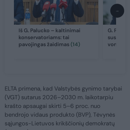
→
Iš G. Palucko – kaltinimai
G. Paluc
konservatoriams: tai
susitikti
pavojingas žaidimas
(14)
von der 
ELTA primena, kad Valstybės gynimo tarybai
(VGT) sutarus 2026–2030 m. laikotarpiu
krašto apsaugai skirti 5–6 proc. nuo
bendrojo vidaus produkto (BVP), Tėvynės
sąjungos-Lietuvos krikščionių demokratų