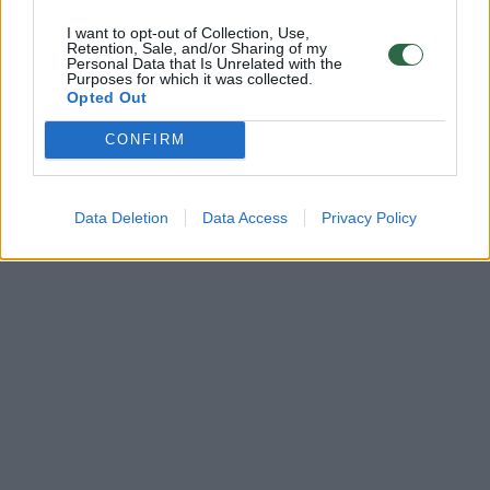
Komentuoti gali tik Lrytas registruoti vartotojai.
I want to opt-out of Collection, Use,
Retention, Sale, and/or Sharing of my
Prisijunkite prie registruotų vartotojų
Personal Data that Is Unrelated with the
Purposes for which it was collected.
bendruomenės ir bendraukite komentaruose!
Opted Out
CONFIRM
Rodyti komentarus
Prisijungti komentatoriams
Data Deletion
Data Access
Privacy Policy