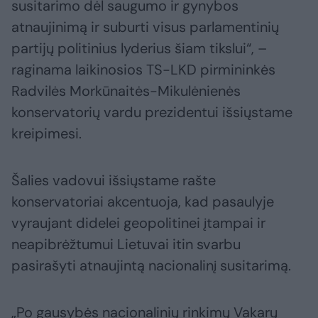
susitarimo dėl saugumo ir gynybos
atnaujinimą ir suburti visus parlamentinių
partijų politinius lyderius šiam tikslui“, –
raginama laikinosios TS-LKD pirmininkės
Radvilės Morkūnaitės-Mikulėnienės
konservatorių vardu prezidentui išsiųstame
kreipimesi.
Šalies vadovui išsiųstame rašte
konservatoriai akcentuoja, kad pasaulyje
vyraujant didelei geopolitinei įtampai ir
neapibrėžtumui Lietuvai itin svarbu
pasirašyti atnaujintą nacionalinį susitarimą.
„Po gausybės nacionalinių rinkimų Vakarų