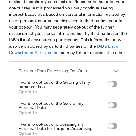
section to confirm your selection. Please note that after your
Naujoji centro-kairės Vyriausybė savo
opt-out request is processed you may continue seeing
programoje įsipareigojo siekti ne mažesnio
interest-based ads based on personal information utilized by
nei 3,5 proc. BVP finansavimo gynybai. Tiesa,
us or personal information disclosed to third parties prior to
your opt-out. You may separately opt-out of the further
gruodį patobulinus 2025 m. valstybės
disclosure of your personal information by third parties on the
biudžetą, skolinimosi krašto apsaugos
IAB’s list of downstream participants. This information may
also be disclosed by us to third parties on the
IAB’s List of
reikmėms limitas buvo padidintas 800 mln.
Downstream Participants
that may further disclose it to other
eurų. Atsižvelgiant į tai, šiais metais
third parties.
asignavimai gynybai sieks 4 proc. BVP.
Personal Data Processing Opt Outs
I want to opt-out of the Sharing of my
personal data.
Tėvynės sąjunga-Lietuvos krikščionys demokratai (TS-LKD)
Opted In
Konservatoriai
Gitanas Nausėda
Rodyti daugiau žymių
I want to opt-out of the Sale of my
Personal Data.
Opted In
I want to opt-out of processing my
Komentuoti po šiuo straipsniu
Personal Data for Targeted Advertising.
Opted In