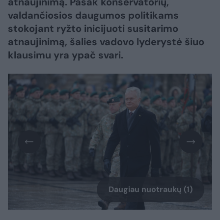
atnaujinimą. Pasak konservatorių,
valdančiosios daugumos politikams
stokojant ryžto inicijuoti susitarimo
atnaujinimą, šalies vadovo lyderystė šiuo
klausimu yra ypač svari.
Daugiau nuotraukų (1)