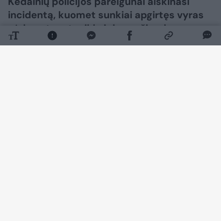
Kėdainių policijos pareigūnai aiškinasi
incidentą, kuomet sunkiai apgirtęs vyras
sėdo ant motociklo ir juo važiuodamas
nukentėjo pats.
Daugiau nuotraukų (1)
Kaip pranešė Kauno apskrities VPK, rugpjūčio