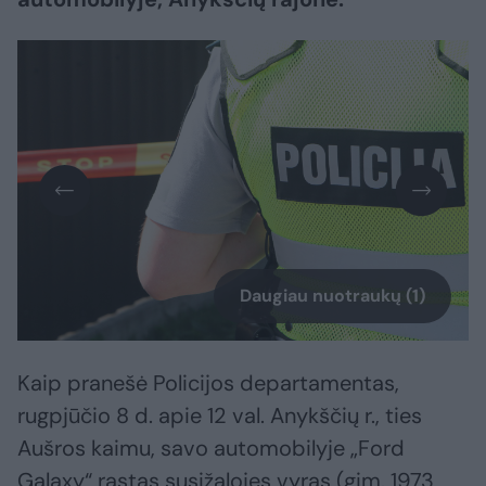
Daugiau nuotraukų (1)
Kaip pranešė Policijos departamentas,
rugpjūčio 8 d. apie 12 val. Anykščių r., ties
Aušros kaimu, savo automobilyje „Ford
Galaxy“ rastas susižalojęs vyras (gim. 1973