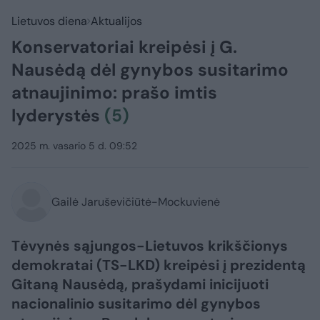
Lietuvos diena
Aktualijos
Konservatoriai kreipėsi į G.
Nausėdą dėl gynybos susitarimo
atnaujinimo: prašo imtis
lyderystės
(5)
2025 m. vasario 5 d. 09:52
Gailė Jaruševičiūtė-Mockuvienė
Tėvynės sąjungos-Lietuvos krikščionys
demokratai (TS-LKD) kreipėsi į prezidentą
Gitaną Nausėdą, prašydami inicijuoti
nacionalinio susitarimo dėl gynybos