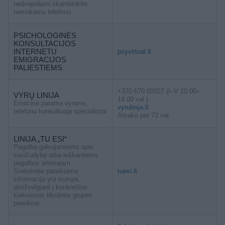
nedvejodami skambinkite
nemokamu telefonu
PSICHOLOGINĖS
KONSULTACIJOS
INTERNETU
psyvirtual.lt
EMIGRACIJOS
PALIESTIEMS
+370 670 00027 (I–V 10.00–
VYRŲ LINIJA
14.00 val.)
Emocinė parama vyrams,
vyrulinija.lt
telefonu konsultuoja specialistai
Atsako per 72 val.
LINIJA „TU ESI“
Pagalba galvojantiems apie
savižudybę arba ieškantiems
pagalbos artimajam
Svetainėje pateikiama
tuesi.lt
informacija yra trumpa,
atsižvelgiant į konkrečius
kiekvienos tikslinės grupės
poreikius