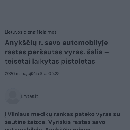
Lietuvos diena
Nelaimės
Anykščių r. savo automobilyje
rastas peršautas vyras, šalia –
teisėtai laikytas pistoletas
2026 m. rugpjūčio 9 d. 05:23
Lrytas.lt
Į Vilniaus medikų rankas pateko vyras su
šautine žaizda. Vyriškis rastas savo
automobilyje, Anykščių rajone.