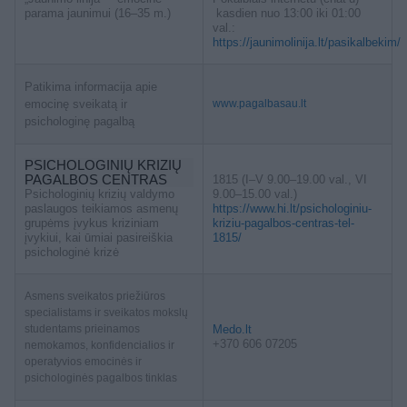
parama jaunimui (16–35 m.)
kasdien nuo 13:00 iki 01:00
val.:
https://jaunimolinija.lt/pasikalbekim/
Patikima informacija apie
emocinę sveikatą ir
www.pagalbasau.lt
psichologinę pagalbą
PSICHOLOGINIŲ KRIZIŲ
PAGALBOS CENTRAS
1815 (I–V 9.00–19.00 val., VI
Psichologinių krizių valdymo
9.00–15.00 val.)
paslaugos teikiamos asmenų
https://www.hi.lt/psichologiniu-
grupėms įvykus kriziniam
kriziu-pagalbos-centras-tel-
įvykiui, kai ūmiai pasireiškia
1815/
psichologinė krizė
Asmens sveikatos priežiūros
specialistams ir sveikatos mokslų
studentams prieinamos
Medo.lt
+370 606 07205
nemokamos, konfidencialios ir
operatyvios emocinės ir
psichologinės pagalbos tinklas