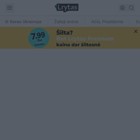
Karas Ukrainoje
Žalioji erdvė
Ačiū, Prezidente
E