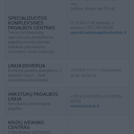
val.)
Laiškus atsako per 24 val.
SPECIALIZUOTOS
KOMPLEKSINĖS
I-V 8.00-17.00 internetu ir
PAGALBOS CENTRAS
telefonu +370 700 55516
Teikia konfidencialią,
specializuotospagalboscentras.lt
specializuotą kompleksinę
pagalbą smurtą artimoje
aplinkoje patyrusiems
asmenims visoje Lietuvoje.
LINIJA DOVERIJA
Emocinė parama paaugliams ir
+370 800 77277 I–VII (kasdien)
jaunimui rusų k., budi
16.00–19.00 val.
savanoriai konsultantai
ANKSTUKŲ PAGALBOS
+370 612 03 800 (I–VII 00:00–
LINIJA
24:00)
Nemokama psichologinė
neisnesiotukas.lt
pagalba
KRIZIŲ ĮVEIKIMO
CENTRAS
(individualios psichologo