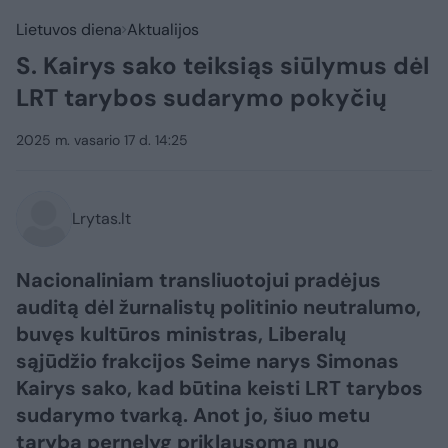
Lietuvos diena
Aktualijos
S. Kairys sako teiksiąs siūlymus dėl
LRT tarybos sudarymo pokyčių
2025 m. vasario 17 d. 14:25
Lrytas.lt
Nacionaliniam transliuotojui pradėjus
auditą dėl žurnalistų politinio neutralumo,
buvęs kultūros ministras, Liberalų
sąjūdžio frakcijos Seime narys Simonas
Kairys sako, kad būtina keisti LRT tarybos
sudarymo tvarką. Anot jo, šiuo metu
taryba pernelyg priklausoma nuo