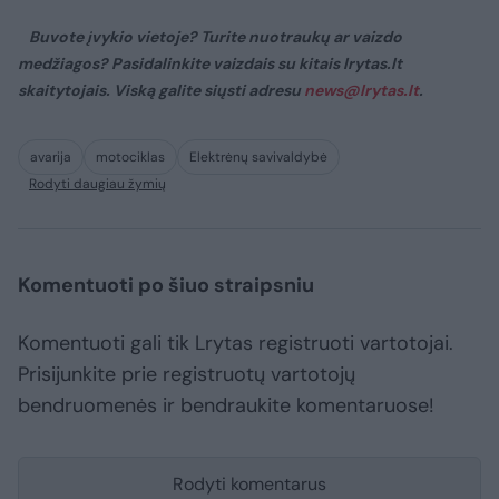
Buvote įvykio vietoje? Turite nuotraukų ar vaizdo
medžiagos? Pasidalinkite vaizdais su kitais lrytas.lt
skaitytojais. Viską galite siųsti adresu
news@lrytas.lt
.
avarija
motociklas
Elektrėnų savivaldybė
Rodyti daugiau žymių
Komentuoti po šiuo straipsniu
Komentuoti gali tik Lrytas registruoti vartotojai.
Prisijunkite prie registruotų vartotojų
bendruomenės ir bendraukite komentaruose!
Rodyti komentarus