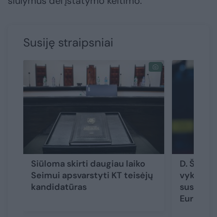
siūlymus dėl įstatymo keitimo.
Susiję straipsniai
Siūloma skirti daugiau laiko
D. Šakali
Seimui apsvarstyti KT teisėjų
vykstantį
kandidatūras
susitikim
Europa k