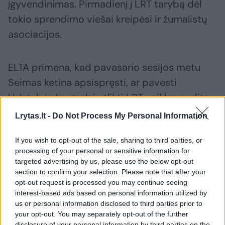
įgyvendinimas. Pirmadienį į LRT tarybą dėl
tokio sprendimo viešai kreipėsi ir žurnalistų
asociacijos.
ELTA primena, kad pavasario sesijos metu
Seimas ketina apsispręsti, ar pavesti
Valstybės kontrolei atlikti LRT veiklos auditą.
Lrytas.lt -
Do Not Process My Personal Information
Jeigu būtų pritarta šiai „Nemuno aušros“
If you wish to opt-out of the sale, sharing to third parties, or
lyderio Remigijaus Žemaitaičio iniciatyvai,
processing of your personal or sensitive information for
Valstybės kontrolei bus pavesta iki rugsėjo 1
targeted advertising by us, please use the below opt-out
section to confirm your selection. Please note that after your
d. atlikti valstybinį auditą, įvertinant LRT
opt-out request is processed you may continue seeing
2021–2024 m. veiklą „ekonomiškumo,
interest-based ads based on personal information utilized by
us or personal information disclosed to third parties prior to
efektyvumo ir rezultatyvumo požiūriu“.
your opt-out. You may separately opt-out of the further
disclosure of your personal information by third parties on the