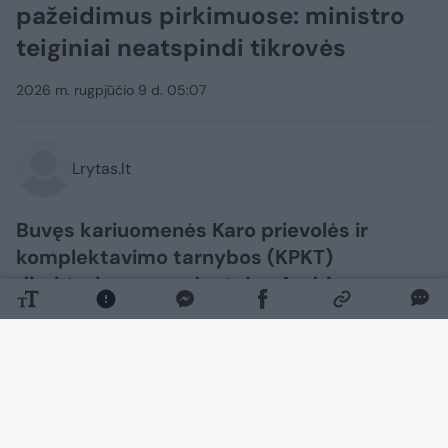
pažeidimus pirkimuose: ministro
teiginiai neatspindi tikrovės
2026 m. rugpjūčio 9 d. 05:07
Lrytas.lt
Buvęs kariuomenės Karo prievolės ir
komplektavimo tarnybos (KPKT)
direktoriaus pavaduotojas Audrius
Beinoras teigia, kad krašto apsaugos
ministro Roberto Kauno viešai išsakyti
teiginiai apie esą atmestus jo kreipimusis į
institucijas neatspindi visos situacijos.