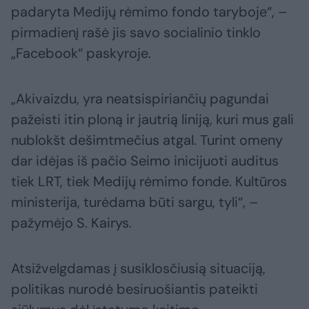
padaryta Medijų rėmimo fondo taryboje“, –
pirmadienį rašė jis savo socialinio tinklo
„Facebook“ paskyroje.
„Akivaizdu, yra neatsispiriančių pagundai
pažeisti itin ploną ir jautrią liniją, kuri mus gali
nublokšt dešimtmečius atgal. Turint omeny
dar idėjas iš pačio Seimo inicijuoti auditus
tiek LRT, tiek Medijų rėmimo fonde. Kultūros
ministerija, turėdama būti sargu, tyli“, –
pažymėjo S. Kairys.
Atsižvelgdamas į susiklosčiusią situaciją,
politikas nurodė besiruošiantis pateikti