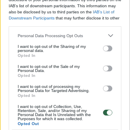
IAB’s list of downstream participants. This information may
Atlikti LRT auditą – vienas iš „Nemuno
also be disclosed by us to third parties on the
IAB’s List of
aušros“ rinkiminių siekių. Anksčiau R.
Downstream Participants
that may further disclose it to other
third parties.
Žemaitaitis tikino, kad Seimo Audito
komitetas „kosminiu greičiu“ aiškinsis LRT
Personal Data Processing Opt Outs
finansavimo klausimą. Gruodį „aušriečio“
I want to opt-out of the Sharing of my
pirmininkaujamas Seimo Audito komitetas
personal data.
Opted In
pasiūlė Valstybės kontrolei imtis tokio audito.
I want to opt-out of the Sale of my
Personal Data.
Opted In
Šių metų LRT biudžetas 79,6 mln. eurų,
I want to opt-out of processing my
įstaigoje dirba kone 700 darbuotojų.
Personal Data for Targeted Advertising.
Opted In
I want to opt-out of Collection, Use,
Simonas Kairys
LRT taryba
auditas
Rodyti daugiau žymių
Retention, Sale, and/or Sharing of my
Personal Data that Is Unrelated with the
Purposes for which it was collected.
Opted Out