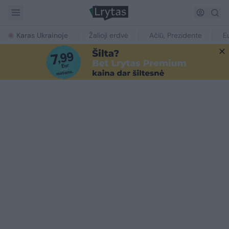
Karas Ukrainoje
Žalioji erdvė
Ačiū, Prezidente
E