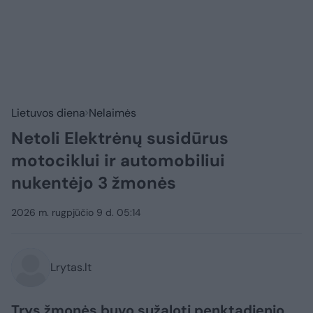
Lietuvos diena
Nelaimės
Netoli Elektrėnų susidūrus
motociklui ir automobiliui
nukentėjo 3 žmonės
2026 m. rugpjūčio 9 d. 05:14
Lrytas.lt
Trys žmonės buvo sužaloti penktadienio