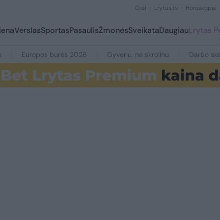
Orai
Lrytas.tv
Horoskopai
iena
Verslas
Sportas
Pasaulis
Žmonės
Sveikata
Daugiau
Lrytas 
e
Europos burės 2026
Gyvenu, ne skrolinu
Darbo ske