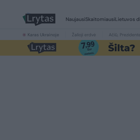
Naujausi
Skaitomiausi
Lietuvos d
Karas Ukrainoje
Žalioji erdvė
Ačiū, Prezident