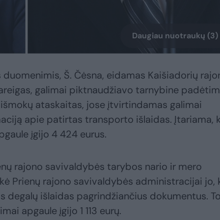
Daugiau nuotraukų (3)
s duomenimis, Š. Čėsna, eidamas Kaišiadorių rajo
reigas, galimai piktnaudžiavo tarnybine padėtimi
 išmokų ataskaitas, jose įtvirtindamas galimai
aciją apie patirtas transporto išlaidas. Įtariama, 
pgaule įgijo 4 424 eurus.
nų rajono savivaldybės tarybos nario ir mero
ikė Prienų rajono savivaldybės administracijai jo, 
as degalų išlaidas pagrindžiančius dokumentus. T
ai apgaule įgijo 1 113 eurų.