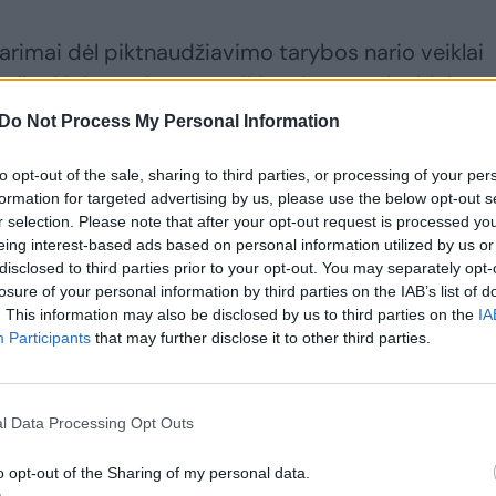
tarimai dėl piktnaudžiavimo tarybos nario veiklai
reikšti ir buvusiam Mažeikių rajono savivaldybės
abartiniam Telšių rajono savivaldybės tarybos nar
Do Not Process My Personal Information
nei Birštono savivaldybės tarybos narei Jurgitai
to opt-out of the sale, sharing to third parties, or processing of your per
formation for targeted advertising by us, please use the below opt-out s
r selection. Please note that after your opt-out request is processed y
eing interest-based ads based on personal information utilized by us or
disclosed to third parties prior to your opt-out. You may separately opt-
losure of your personal information by third parties on the IAB’s list of
. This information may also be disclosed by us to third parties on the
IA
Participants
that may further disclose it to other third parties.
l Data Processing Opt Outs
o opt-out of the Sharing of my personal data.