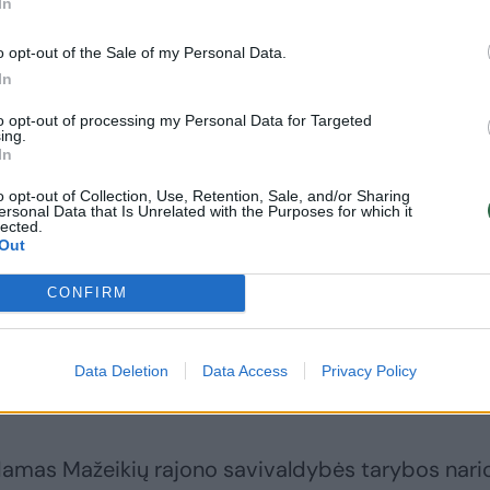
In
Birštono tarybos
Dėl „čekiukų“
narei D.
nuteistas buvęs
o opt-out of the Sale of my Personal Data.
Zdanavičienei,
Marijampolės
In
buvusiam sostinės
tarybos narys V.
tarybos nariui D.
Krivickas: 8 tūkst.
to opt-out of processing my Personal Data for Targeted
ing.
Radkevičiui pareikšti
eurų bauda ir 4
In
įtarimai dėl
metus uždrausta
piktnaudžiavimo
dirbti valstybės
o opt-out of Collection, Use, Retention, Sale, and/or Sharing
ersonal Data that Is Unrelated with the Purposes for which it
tarnyboje
lected.
Out
CONFIRM
sukčiavimo, piktnaudžiavimo ir dokumentų
Data Deletion
Data Access
Privacy Policy
ais.
idamas Mažeikių rajono savivaldybės tarybos nari