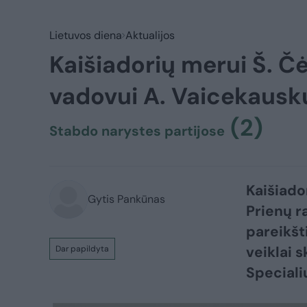
Lietuvos diena
Aktualijos
Kaišiadorių merui Š. Čė
vadovui A. Vaicekausku
(2)
Stabdo narystes partijose
Kaišiado
Gytis Pankūnas
Prienų r
pareikšt
veiklai 
Dar papildyta
Speciali