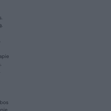
s.
ą.
o
apie
,
.
ybos
apie