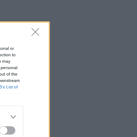
iui
sonal or
ection to
ou may
 personal
out of the
 downstream
B’s List of