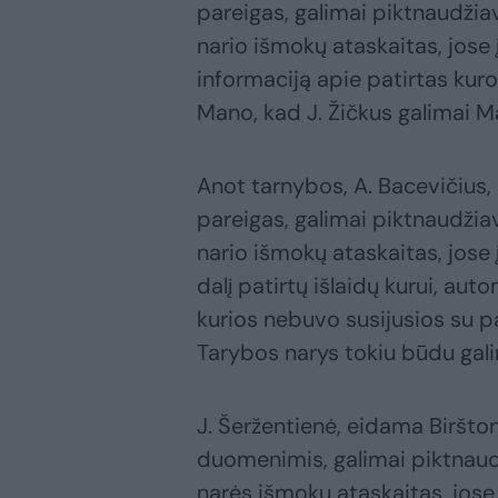
pareigas, galimai piktnaudžia
nario išmokų ataskaitas, jose 
informaciją apie patirtas kuro
Mano, kad J. Žičkus galimai M
Anot tarnybos, A. Bacevičius,
pareigas, galimai piktnaudžia
nario išmokų ataskaitas, jose
dalį patirtų išlaidų kurui, a
kurios nebuvo susijusios su pa
Tarybos narys tokiu būdu galim
J. Šeržentienė, eidama Biršto
duomenimis, galimai piktnaudž
narės išmokų ataskaitas, jose