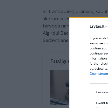
STT antradienį pranešė, kad į
skirtomis lėšomis taip pat pa
tarybos nariui Jonui Žičkui, d
Lrytas.lt -
Algirdui Bacevičiui ir dabarti
If you wish 
Šeržentienei.
sensitive in
confirm you
continue se
information 
Susiję straipsniai
further disc
participants
Downstream 
Persona
I want t