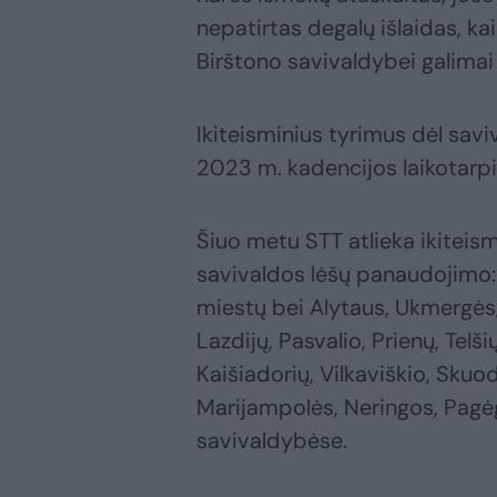
nepatirtas degalų išlaidas, ka
Birštono savivaldybei galimai
Ikiteisminius tyrimus dėl sav
2023 m. kadencijos laikotarpi
Šiuo metu STT atlieka ikiteis
savivaldos lėšų panaudojimo: 
miestų bei Alytaus, Ukmergės, 
Lazdijų, Pasvalio, Prienų, Telš
Kaišiadorių, Vilkaviškio, Skuod
Marijampolės, Neringos, Pagėgi
savivaldybėse.