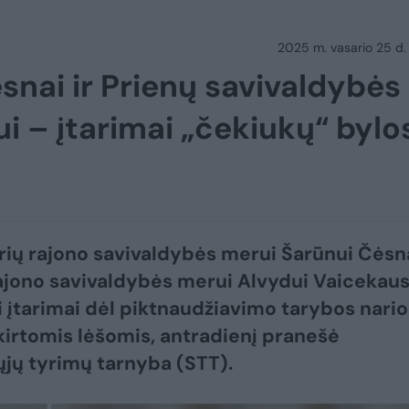
2025 m. vasario 25 d.
snai ir Prienų savivaldybės
i – įtarimai „čekiukų“ bylo
rių rajono savivaldybės merui Šarūnui Čėsna
ajono savivaldybės merui Alvydui Vaicekaus
i įtarimai dėl piktnaudžiavimo tarybos nario
skirtomis lėšomis, antradienį pranešė
ųjų tyrimų tarnyba (STT).