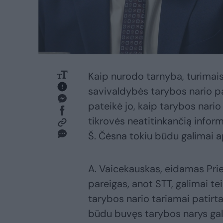
Kaip nurodo tarnyba, turimai
savivaldybės tarybos nario pa
pateikė jo, kaip tarybos nario
tikrovės neatitinkančią inform
Š. Čėsna tokiu būdu galimai a
A. Vaicekauskas, eidamas Prie
pareigas, anot STT, galimai te
tarybos nario tariamai patirt
būdu buvęs tarybos narys galim