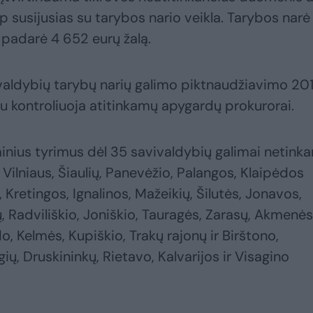
ip susijusias su tarybos nario veikla. Tarybos narė
 padarė 4 652 eurų žalą.
ivaldybių tarybų narių galimo piktnaudžiavimo 20
u kontroliuoja atitinkamų apygardų prokurorai.
minius tyrimus dėl 35 savivaldybių galimai netink
Vilniaus, Šiaulių, Panevėžio, Palangos, Klaipėdos
Kretingos, Ignalinos, Mažeikių, Šilutės, Jonavos,
ių, Radviliškio, Joniškio, Tauragės, Zarasų, Akmenės
o, Kelmės, Kupiškio, Trakų rajonų ir Birštono,
ų, Druskininkų, Rietavo, Kalvarijos ir Visagino