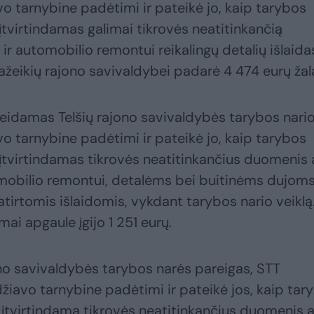
vo tarnybine padėtimi ir pateikė jo, kaip tarybos
įtvirtindamas galimai tikrovės neatitinkančią
 ir automobilio remontui reikalingų detalių išlaida
ažeikių rajono savivaldybei padarė 4 474 eurų žal
 eidamas Telšių rajono savivaldybės tarybos nari
vo tarnybine padėtimi ir pateikė jo, kaip tarybos
 įtvirtindamas tikrovės neatitinkančius duomenis 
utomobilio remontui, detalėms bei buitinėms dujoms
tirtomis išlaidomis, vykdant tarybos nario veiklą
ai apgaule įgijo 1 251 eurų.
no savivaldybės tarybos narės pareigas, STT
iavo tarnybine padėtimi ir pateikė jos, kaip tar
 įtvirtindama tikrovės neatitinkančius duomenis 