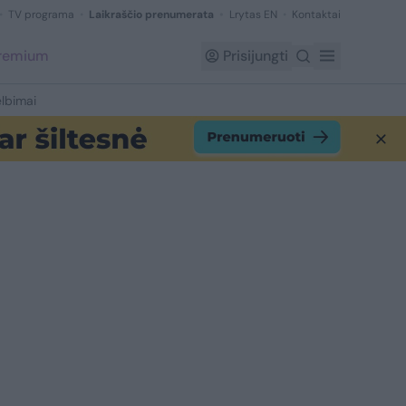
TV programa
Laikraščio prenumerata
Lrytas EN
Kontaktai
Premium
Prisijungti
lbimai