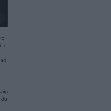
no
 ir
kad
kaip
okiu