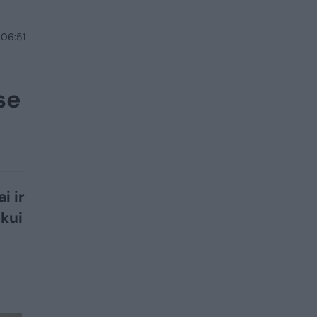
 06:51
se
i ir
kui