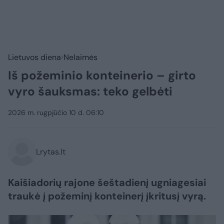
Lietuvos diena
Nelaimės
Iš požeminio konteinerio – girto
vyro šauksmas: teko gelbėti
2026 m. rugpjūčio 10 d. 06:10
Lrytas.lt
Kaišiadorių rajone šeštadienį ugniagesiai
traukė į požeminį konteinerį įkritusį vyrą.