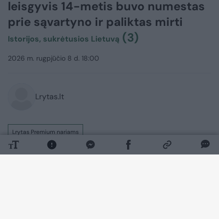
leisgyvis 14-metis buvo numestas
prie sąvartyno ir paliktas mirti
(3)
Istorijos, sukrėtusios Lietuvą
2026 m. rugpjūčio 8 d. 18:00
Lrytas.lt
Lrytas Premium nariams
Vieną paauglį užmušęs, o kitą sunkiai
sužalojęs 57-erių klaipėdietis Jonas
Selenis Klaipėdos apygardos teismo
2002-aisiais buvo nuteistas kalėti 6
metus.