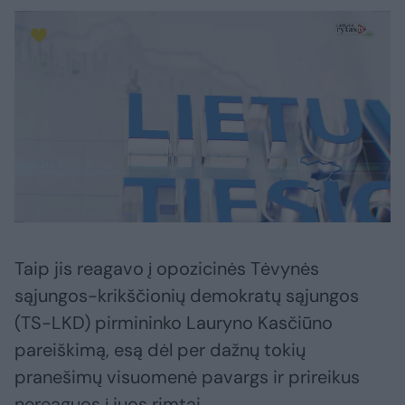
Taip jis reagavo į opozicinės Tėvynės
sąjungos-krikščionių demokratų sąjungos
(TS-LKD) pirmininko Lauryno Kasčiūno
pareiškimą, esą dėl per dažnų tokių
pranešimų visuomenė pavargs ir prireikus
nereaguos į juos rimtai.