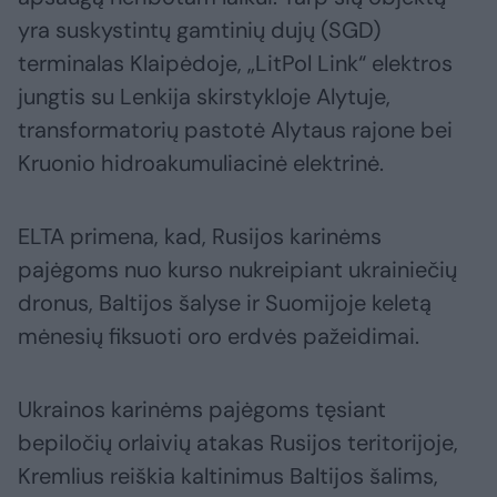
yra suskystintų gamtinių dujų (SGD)
terminalas Klaipėdoje, „LitPol Link“ elektros
jungtis su Lenkija skirstykloje Alytuje,
transformatorių pastotė Alytaus rajone bei
Kruonio hidroakumuliacinė elektrinė.
ELTA primena, kad, Rusijos karinėms
pajėgoms nuo kurso nukreipiant ukrainiečių
dronus, Baltijos šalyse ir Suomijoje keletą
mėnesių fiksuoti oro erdvės pažeidimai.
Ukrainos karinėms pajėgoms tęsiant
bepiločių orlaivių atakas Rusijos teritorijoje,
Kremlius reiškia kaltinimus Baltijos šalims,