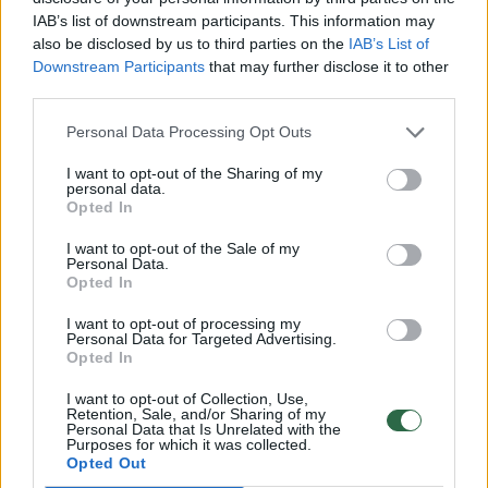
IAB’s list of downstream participants. This information may
also be disclosed by us to third parties on the
IAB’s List of
Downstream Participants
that may further disclose it to other
Mažeikiuose išgelbėti du
Varėnos 
third parties.
upėje skendę vaikai
išsiveržu
Personal Data Processing Opt Outs
5 žmonė
I want to opt-out of the Sharing of my
personal data.
Opted In
I want to opt-out of the Sale of my
Personal Data.
Opted In
15.04 val. gautas pranešimas, kad Kaune,
I want to opt-out of processing my
Šiaurės prospekte, į garažo duobę įkrito ir iš
Personal Data for Targeted Advertising.
Opted In
jos išlipti negalintis vyras.
I want to opt-out of Collection, Use,
Retention, Sale, and/or Sharing of my
Personal Data that Is Unrelated with the
Nukentėjusysis rastas sąmoningas. Jam
Purposes for which it was collected.
Opted Out
uždėtas kaklo įtvaras, asmuo paguldytas ant