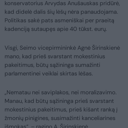
konservatorius Arvydas Anušauskas pridūrė,
kad didelė dalis šių lėšų nėra panaudojama.
Politikas sakė pats asmeniškai per praeitą
kadenciją sutaupęs apie 40 tūkst. eurų.
Visgi, Seimo vicepirmininkė Agnė Širinskienė
mano, kad prieš svarstant mokestinius
pakeitimus, būtų sąžininga sumažinti
parlamentinei veiklai skirtas lėšas.
„Nematau nei saviplakos, nei moralizavimo.
Manau, kad būtų sąžininga prieš svarstant
mokestinius pakeitimus, prieš kišant ranką į
žmonių pinigines, susimažinti kanceliarines
išmokas“, – ragino A. Širinskienė.