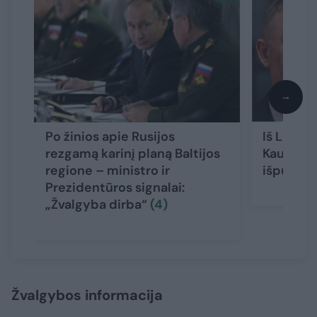
→
Po žinios apie Rusijos
Iš Latvijo
rezgamą karinį planą Baltijos
Kauno pe
regione – ministro ir
išpuolių
Prezidentūros signalai:
„Žvalgyba dirba“
(4)
Žvalgybos informacija