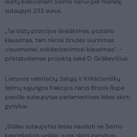
leistų kiekvienam Seimo nariui per mėnesį
sutaupyti 233 eurus.
„Tai būtų pozicijos išreiškimas, požiūrio
klausimas, tam tikros žinutės siuntimas
visuomenei, solidarizavimosi klausimas“, –
pristatydamas projektą sakė D. Griškevičius.
Lietuvos valstiečių, žaliųjų ir Krikščioniškų
šeimų sąjungos frakcijos narys Bronis Ropė
pasiūlė sutaupytas parlamentines lėšas skirti
gynybai.
„Siūlau sutaupytas lėšas naudoti ne Seimo
kanceliarijos veiklai, o jas skirti gynybos