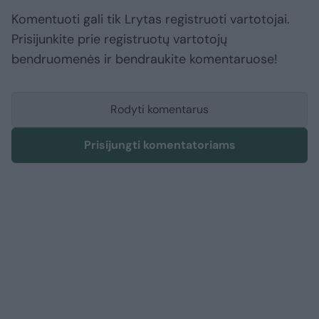
Komentuoti gali tik Lrytas registruoti vartotojai.
Prisijunkite prie registruotų vartotojų
bendruomenės ir bendraukite komentaruose!
Rodyti komentarus
Prisijungti komentatoriams