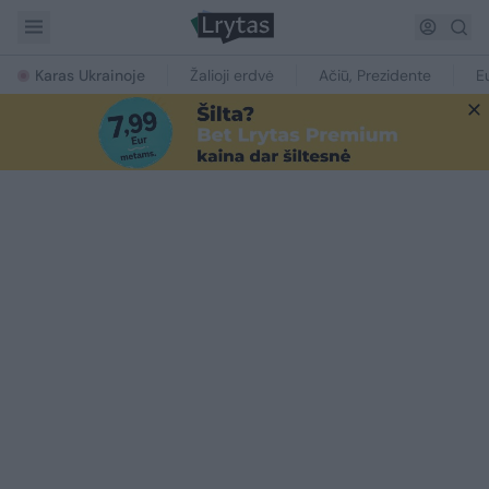
Karas Ukrainoje
Žalioji erdvė
Ačiū, Prezidente
E