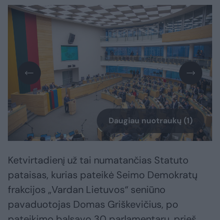
Daugiau nuotraukų (1)
Ketvirtadienį už tai numatančias Statuto
pataisas, kurias pateikė Seimo Demokratų
frakcijos „Vardan Lietuvos“ seniūno
pavaduotojas Domas Griškevičius, po
pateikimo balsavo 30 parlamentarų, prieš