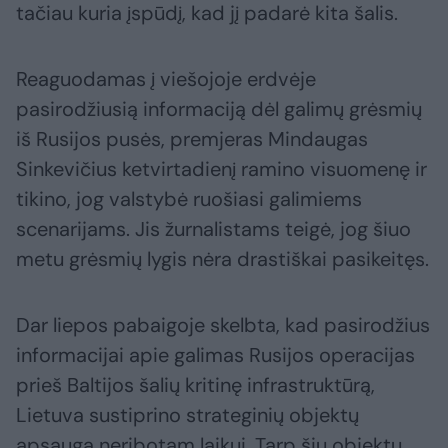
tačiau kuria įspūdį, kad jį padarė kita šalis.
Reaguodamas į viešojoje erdvėje
pasirodžiusią informaciją dėl galimų grėsmių
iš Rusijos pusės, premjeras Mindaugas
Sinkevičius ketvirtadienį ramino visuomenę ir
tikino, jog valstybė ruošiasi galimiems
scenarijams. Jis žurnalistams teigė, jog šiuo
metu grėsmių lygis nėra drastiškai pasikeitęs.
Dar liepos pabaigoje skelbta, kad pasirodžius
informacijai apie galimas Rusijos operacijas
prieš Baltijos šalių kritinę infrastruktūrą,
Lietuva sustiprino strateginių objektų
apsaugą neribotam laikui. Tarp šių objektų