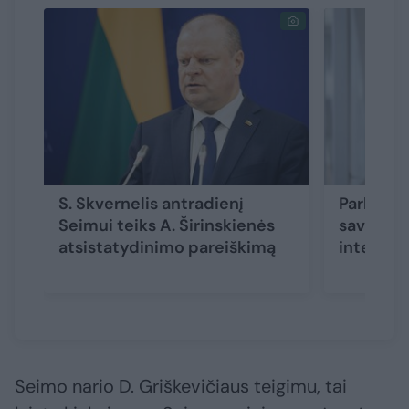
S. Skvernelis antradienį
Parlament
Seimui teiks A. Širinskienės
savo veik
atsistatydinimo pareiškimą
intelekt
Seimo nario D. Griškevičiaus teigimu, tai