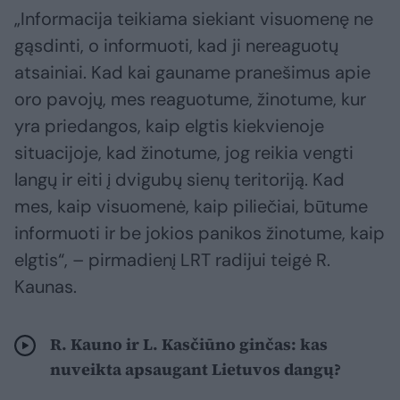
„Informacija teikiama siekiant visuomenę ne
gąsdinti, o informuoti, kad ji nereaguotų
atsainiai. Kad kai gauname pranešimus apie
oro pavojų, mes reaguotume, žinotume, kur
yra priedangos, kaip elgtis kiekvienoje
situacijoje, kad žinotume, jog reikia vengti
langų ir eiti į dvigubų sienų teritoriją. Kad
mes, kaip visuomenė, kaip piliečiai, būtume
informuoti ir be jokios panikos žinotume, kaip
elgtis“, – pirmadienį LRT radijui teigė R.
Kaunas.
R. Kauno ir L. Kasčiūno ginčas: kas
nuveikta apsaugant Lietuvos dangų?