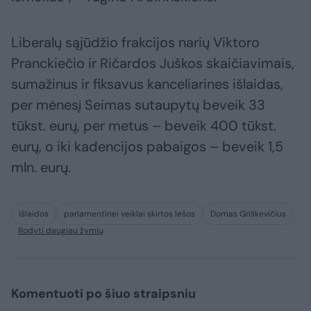
Liberalų sąjūdžio frakcijos narių Viktoro
Pranckiečio ir Ričardos Juškos skaičiavimais,
sumažinus ir fiksavus kanceliarines išlaidas,
per mėnesį Seimas sutaupytų beveik 33
tūkst. eurų, per metus – beveik 400 tūkst.
eurų, o iki kadencijos pabaigos – beveik 1,5
mln. eurų.
išlaidos
parlamentinei veiklai skirtos lėšos
Domas Griškevičius
Rodyti daugiau žymių
Komentuoti po šiuo straipsniu