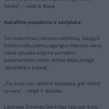
fondui“, – sakė B. Ropė.
Apkaltino populizmu ir saviplaka
Tuo metu kitas Lietuvos valstiečių, žaliųjų ir
Krikščioniškų šeimų sąjungos frakcijos narys
Valius Ąžuolas siūlyme sumažinti
parlamentinei veiklai skirtas lėšas įžvelgė
„saviplaką ir popsą“.
„Tie, kurie nori užsiimti saviplaka, gali neimti
tų eurų“, – teigė V. Ąžuolas.
Liberalas Simonas Gentvilas taip pat šioje