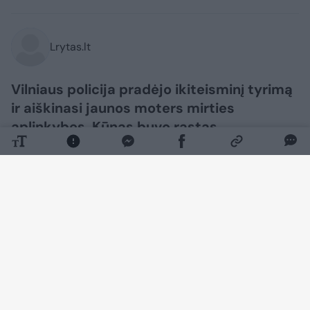
Lrytas.lt
Vilniaus policija pradėjo ikiteisminį tyrimą
ir aiškinasi jaunos moters mirties
aplinkybes. Kūnas buvo rastas
automobilyje „Alfa Romeo“ stoties rajone.
Policija vis dar tikslina moters tapatybę.