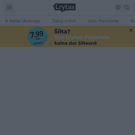
Karas Ukrainoje
Žalioji erdvė
Ačiū, Prezidente
E