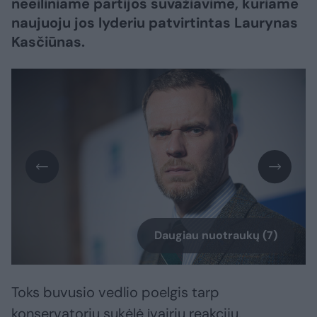
neeiliniame partijos suvažiavime, kuriame
naujuoju jos lyderiu patvirtintas Laurynas
Kasčiūnas.
Daugiau nuotraukų (7)
Toks buvusio vedlio poelgis tarp
konservatorių sukėlė įvairių reakcijų.