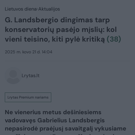
Lietuvos diena
Aktualijos
G. Landsbergio dingimas tarp
konservatorių pasėjo mįslių: kol
vieni teisino, kiti pylė kritiką
(38)
2025 m. kovo 21 d. 14:04
Lrytas.lt
Lrytas Premium nariams
Ne vienerius metus dešiniesiems
vadovavęs Gabrielius Landsbergis
nepasirodė praėjusį savaitgalį vykusiame