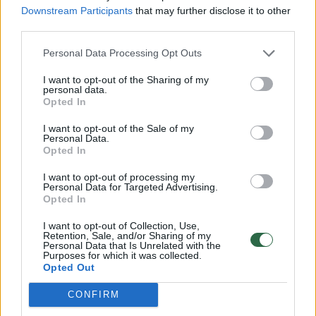
suvažiavimo praėjus kelioms dienoms vis dar
Downstream Participants
that may further disclose it to other
third parties.
piktinosi kai kurie šio renginio dalyviai.Jie
pastebėjo, kad L.Kasčiūnui sėkmės palinkėjo
Personal Data Processing Opt Outs
ir buvę varžovai, ir vieną jų – Radvilę
I want to opt-out of the Sharing of my
personal data.
Morkūnaitę-Mikulėnienę – rinkimuose
Opted In
parėmusi buvusi premjerė Ingrida Šimonytė.
I want to opt-out of the Sale of my
Personal Data.
Opted In
I want to opt-out of processing my
Norite skaityti toliau?
Personal Data for Targeted Advertising.
Opted In
I want to opt-out of Collection, Use,
Prisijunkite prie mūsų bendruomenės ir tapkite
Retention, Sale, and/or Sharing of my
Personal Data that Is Unrelated with the
prenumeratoriumi
Purposes for which it was collected.
Opted Out
1
Vos nuo
Eur / mėn.
CONFIRM