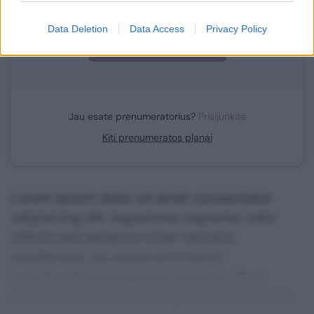
Data Deletion
Data Access
Privacy Policy
Prenumeruoti
Jau esate prenumeratorius?
Prisijunkite
Kiti prenumeratos planai
Lorem ipsum dolor sit amet consectetur
adipisicing elit. Asperiores sapiente, odio
officiis sed tempore vitae veritatis
repellendus, ad saepe architecto
repudiandae corrupti sit non error illum
consequuntur adipisci dignissimos maxime.