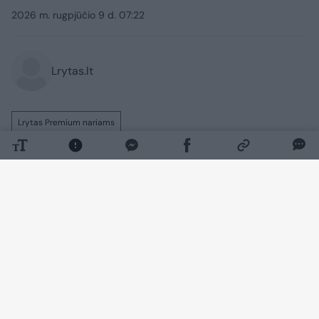
2026 m. rugpjūčio 9 d. 07:22
Lrytas.lt
Lrytas Premium nariams
Likus maždaug dviem savaitėms iki 1990
m. kovo 11-osios dalis išrinktų
Aukščiausiosios Tarybos (vėliau
pervadintos į Atkuriamąjį Seimą) deputatų
kartu su kai kuriais Sąjūdžio dalyviais
rinkosi svarstyti, kada reikėtų pakelti
išrinktiesiems rankas už Nepriklausomybę
įtvirtinantį dokumentą.