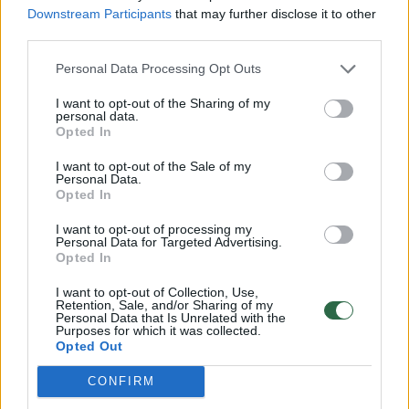
suvažiavimo praėjus kelioms dienoms vis dar
Downstream Participants
that may further disclose it to other
third parties.
piktinosi kai kurie šio renginio dalyviai.Jie
pastebėjo, kad L.Kasčiūnui sėkmės palinkėjo
Personal Data Processing Opt Outs
ir buvę varžovai, ir vieną jų – Radvilę
I want to opt-out of the Sharing of my
personal data.
Morkūnaitę-Mikulėnienę – rinkimuose
Opted In
parėmusi buvusi premjerė Ingrida Šimonytė.
I want to opt-out of the Sale of my
Personal Data.
Opted In
I want to opt-out of processing my
Norite skaityti toliau?
Personal Data for Targeted Advertising.
Opted In
I want to opt-out of Collection, Use,
Prisijunkite prie mūsų bendruomenės ir tapkite
Retention, Sale, and/or Sharing of my
Personal Data that Is Unrelated with the
prenumeratoriumi
Purposes for which it was collected.
Opted Out
1
Vos nuo
Eur / mėn.
CONFIRM