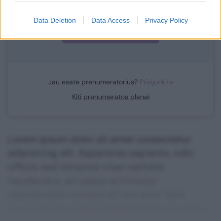
Data Deletion
Data Access
Privacy Policy
Prenumeruoti
Jau esate prenumeratorius?
Prisijunkite
Kiti prenumeratos planai
Lorem ipsum dolor sit amet consectetur
adipisicing elit. Asperiores sapiente, odio
officiis sed tempore vitae veritatis
repellendus, ad saepe architecto
repudiandae corrupti sit non error illum
consequuntur adipisci dignissimos maxime.