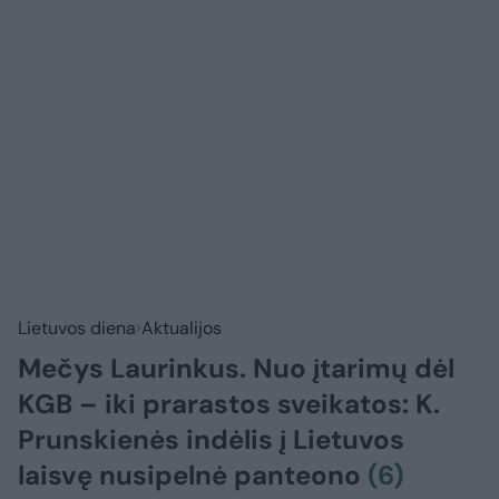
Lietuvos diena
Aktualijos
Mečys Laurinkus. Nuo įtarimų dėl
KGB – iki prarastos sveikatos: K.
Prunskienės indėlis į Lietuvos
laisvę nusipelnė panteono
(6)