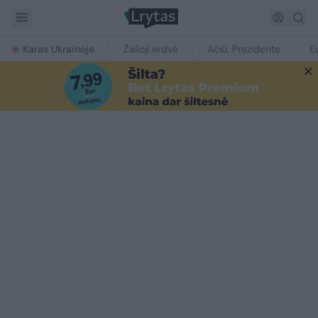
Karas Ukrainoje
Žalioji erdvė
Ačiū, Prezidente
E