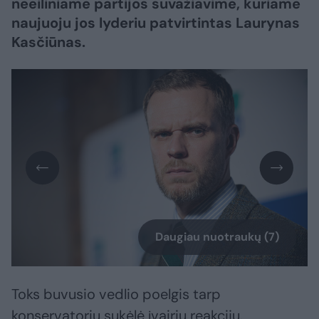
neeiliniame partijos suvažiavime, kuriame
naujuoju jos lyderiu patvirtintas Laurynas
Kasčiūnas.
Daugiau nuotraukų (7)
Toks buvusio vedlio poelgis tarp
konservatorių sukėlė įvairių reakcijų.