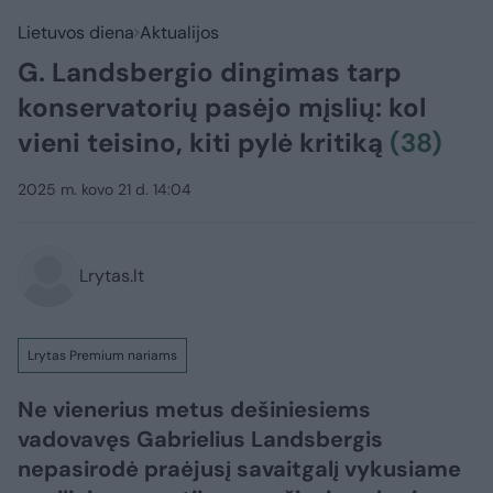
Lietuvos diena
Aktualijos
G. Landsbergio dingimas tarp
konservatorių pasėjo mįslių: kol
vieni teisino, kiti pylė kritiką
(38)
2025 m. kovo 21 d. 14:04
Lrytas.lt
Lrytas Premium nariams
Ne vienerius metus dešiniesiems
vadovavęs Gabrielius Landsbergis
nepasirodė praėjusį savaitgalį vykusiame