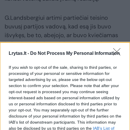
G.Landsbergiui artimi partiečiai teisino
buvusį partijos vadovą, kad esą jis buvo
išvykęs, be to, abejojo, ar buvo kviečiamas
kalbėti renginyje, todėl esą natūralu, kad pats
nesiveržė į sceną.
Lrytas.lt -
Do Not Process My Personal Information
If you wish to opt-out of the sale, sharing to third parties, or
Kiti stebėjosi, kad G.Landsbergis, skirtingai
processing of your personal or sensitive information for
nei jo senelis Vytautas Landsbergis, kuris į
targeted advertising by us, please use the below opt-out
section to confirm your selection. Please note that after your
suvažiavimo dalyvius kreipėsi vaizdo įrašu,
opt-out request is processed you may continue seeing
neatsiuntė jokio pasveikinimo bendruomenei
interest-based ads based on personal information utilized by
us or personal information disclosed to third parties prior to
ir jos naujajam lyderiui.
your opt-out. You may separately opt-out of the further
disclosure of your personal information by third parties on the
IAB’s list of downstream participants. This information may
„Atėjo, pasinaudojo ir išėjo“, – po
also be disclosed by us to third parties on the
IAB’s List of