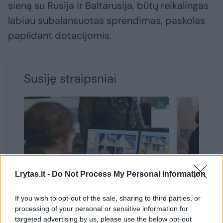
sieną su Rusija ir Baltarusija, būtų reikalingas
labiau subalansuotas sprendimas, paskolas
papildant dotacijomis.
Susiję straipsniai
→
Lrytas.lt -
Do Not Process My Personal Information
If you wish to opt-out of the sale, sharing to third parties, or
Pasienyje su Baltarusija per
Dviejų L
processing of your personal or sensitive information for
parą apgręžtas vienas
„Pasikra
targeted advertising by us, please use the below opt-out