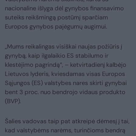
nacionaline išlyga dėl gynybos finansavimo
suteiks reikšmingą postūmį sparčiam
Europos gynybos pajėgumų augimui.
„Mums reikalingas visiškai naujas požiūris į
gynybą, kaip ilgalaikio ES stabilumo ir
klestėjimo pagrindą“, – ketvirtadienį kalbėjo
Lietuvos lyderis, kviesdamas visas Europos
Sąjungos (ES) valstybes nares skirti gynybai
bent 3 proc. nuo bendrojo vidaus produkto
(BVP).
Šalies vadovas taip pat atkreipė dėmesį į tai,
kad valstybėms narėms, turinčioms bendrą