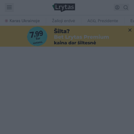
Karas Ukrainoje
Žalioji erdvė
Ačiū, Prezidente
E