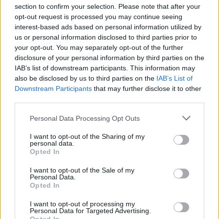
neteisėtas migrantas
sukirmiju
section to confirm your selection. Please note that after your
(2)
opt-out request is processed you may continue seeing
interest-based ads based on personal information utilized by
us or personal information disclosed to third parties prior to
your opt-out. You may separately opt-out of the further
disclosure of your personal information by third parties on the
IAB’s list of downstream participants. This information may
Pasak prezidento, efektyvi ES išorės sienų
also be disclosed by us to third parties on the
IAB’s List of
Downstream Participants
that may further disclose it to other
apsauga yra itin svarbi ir kalbant apie
third parties.
europinę migracijos politiką, nes, G.
Personal Data Processing Opt Outs
Nausėdos teigimu, išorės jėgos siekia
instrumentalizuoti neteisėtą migraciją ir jos
I want to opt-out of the Sharing of my
personal data.
pagrindu kuria hibridines grėsmes.
Opted In
I want to opt-out of the Sale of my
Personal Data.
Dalyvaudamas EVT šalies vadovas taip pat
Opted In
pasveikino už gynybą ir kosmosą atsakingo
I want to opt-out of processing my
Personal Data for Targeted Advertising.
Europos Komisijos nario Andriaus Kubiliaus