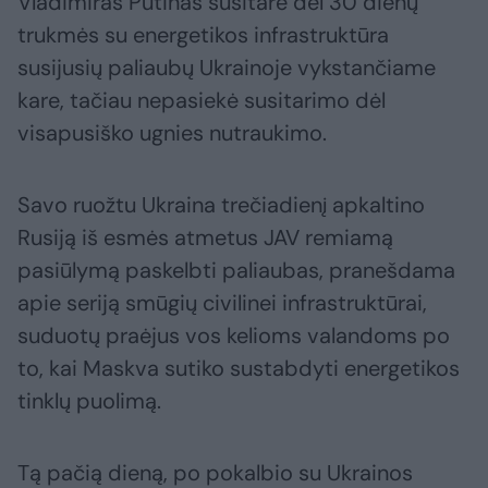
Vladimiras Putinas susitarė dėl 30 dienų
trukmės su energetikos infrastruktūra
susijusių paliaubų Ukrainoje vykstančiame
kare, tačiau nepasiekė susitarimo dėl
visapusiško ugnies nutraukimo.
Savo ruožtu Ukraina trečiadienį apkaltino
Rusiją iš esmės atmetus JAV remiamą
pasiūlymą paskelbti paliaubas, pranešdama
apie seriją smūgių civilinei infrastruktūrai,
suduotų praėjus vos kelioms valandoms po
to, kai Maskva sutiko sustabdyti energetikos
tinklų puolimą.
Tą pačią dieną, po pokalbio su Ukrainos