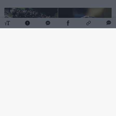
Daugiau nuotraukų (156)
K. D. Prunskienei surengtos valstybinės
laidotuvės. Su velione atsisveikinti buvo
galima Vilniaus Šv. Jonų bažnyčioje.
Jos
šermenyse trečiadienį pasirodė ir šalies