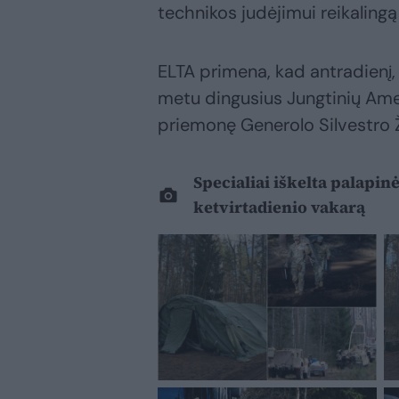
technikos judėjimui reikalingą
ELTA primena, kad antradienį,
metu dingusius Jungtinių Ameri
priemonę Generolo Silvestro 
Specialiai iškelta palapin
ketvirtadienio vakarą