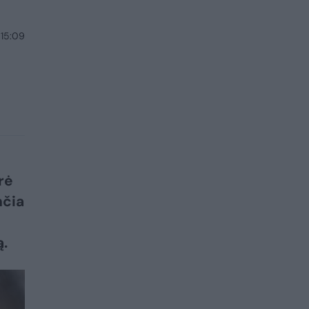
 15:09
rė
nčia
.