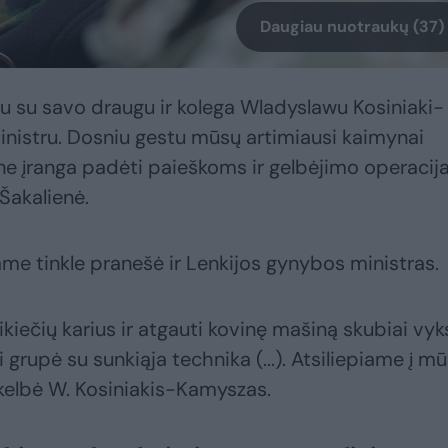
Daugiau nuotraukų (37)
jau su savo draugu ir kolega Wladyslawu Kosiniaki-
nistru. Dosniu gestu mūsų artimiausi kaimynai
ine įranga padėti paieškoms ir gelbėjimo operacija
 Šakalienė.
ame tinkle pranešė ir Lenkijos gynybos ministras.
ikiečių karius ir atgauti kovinę mašiną skubiai vyk
i grupė su sunkiąja technika (...). Atsiliepiame į m
kelbė W. Kosiniakis-Kamyszas.