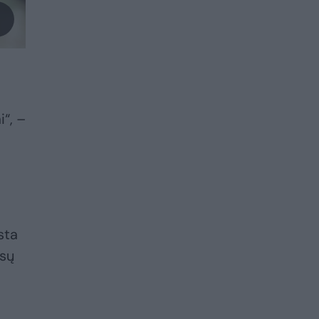
i“, –
sta
ūsų