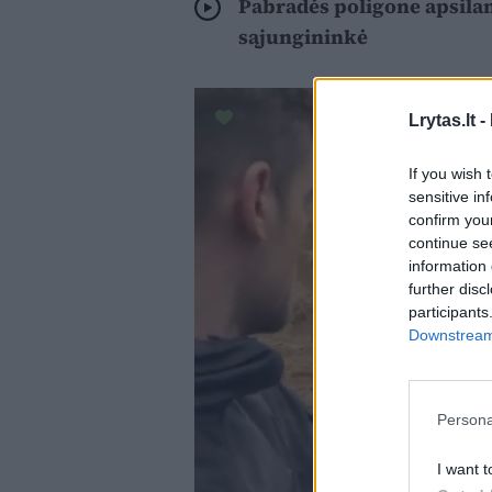
Pabradės poligone apsila
sąjungininkė
Lrytas.lt -
If you wish 
sensitive in
confirm you
continue se
information 
further disc
participants
Downstream 
Persona
I want t