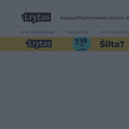
Naujausi
Skaitomiausi
Lietuvos d
Karas Ukrainoje
Žalioji erdvė
Ačiū, Prezident