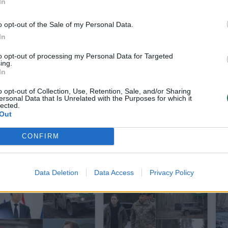
In
o opt-out of the Sale of my Personal Data.
In
aus vandens kelių direkcijos narai
to opt-out of processing my Personal Data for Targeted
ing.
In
alienė pranešė, jo Susisiekimo ministerijos
o opt-out of Collection, Use, Retention, Sale, and/or Sharing
ersonal Data that Is Unrelated with the Purposes for which it
Vidaus vandens kelių direkcijos narai, kuie verti
lected.
Out
atorius.
CONFIRM
Data Deletion
Data Access
Privacy Policy