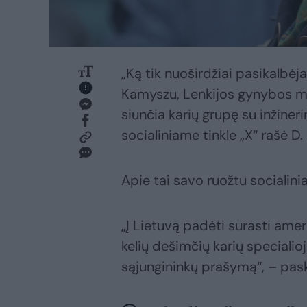
„Ką tik nuoširdžiai pasikalbė
Kamyszu, Lenkijos gynybos mi
siunčia karių grupę su inžiner
socialiniame tinkle „X“ rašė D.
Apie tai savo ruožtu socialini
„Į Lietuvą padėti surasti amer
kelių dešimčių karių specialioj
sąjungininkų prašymą“, – pas