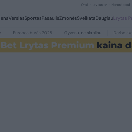
Orai
Lrytas.tv
Horoskopai
iena
Verslas
Sportas
Pasaulis
Žmonės
Sveikata
Daugiau
Lrytas 
e
Europos burės 2026
Gyvenu, ne skrolinu
Darbo ske