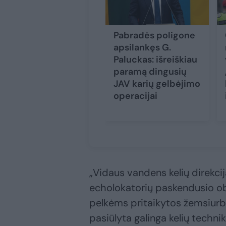
Pabradės poligone
apsilankęs G.
Paluckas: išreiškiau
paramą dingusių
JAV karių gelbėjimo
operacijai
„Vidaus vandens kelių direkci
echolokatorių paskendusio obj
pelkėms pritaikytos žemsiurb
pasiūlyta galinga kelių techni