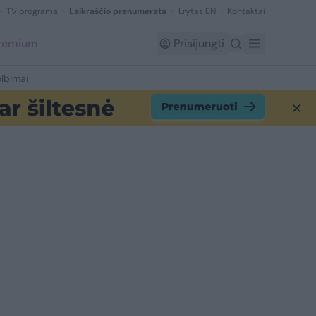
TV programa
Laikraščio prenumerata
Lrytas EN
Kontaktai
Premium
Prisijungti
lbimai