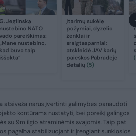
G. Jeglinską
Įtarimų sukėlę
nustebino NATO
požymiai, dyzelio
vado pareiškimas:
ženklai ir
š
„Mane nustebino,
sraigtasparniai:
kad buvo taip
atskleidė JAV karių
iššokta“
paieškos Pabradėje
(
detalių
(5)
ja atsiveža narus įvertinti galimybes panaudoti
ekto kontūrams nustatyti, bei poreikį galingos
ės su 9m ilgio atraminėmis svajomis. Taip pat
kos pagalba stabilizuojant ir įrengiant sunkiosios