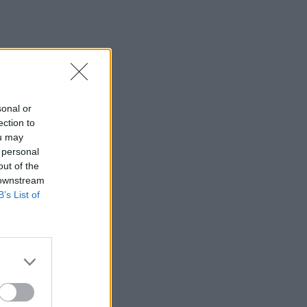
sonal or
ection to
ou may
 personal
out of the
 downstream
B’s List of