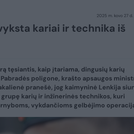
2025 m. kovo 27 d.
yksta kariai ir technika iš
ą tęsiantis, kaip įtariama, dingusių karių
 Pabradės poligone, krašto apsaugos minist
akalienė pranešė, jog kaimyninė Lenkija siu
 grupę karių ir inžinerinės technikos, kuri
arnyboms, vykdančioms gelbėjimo operaciją