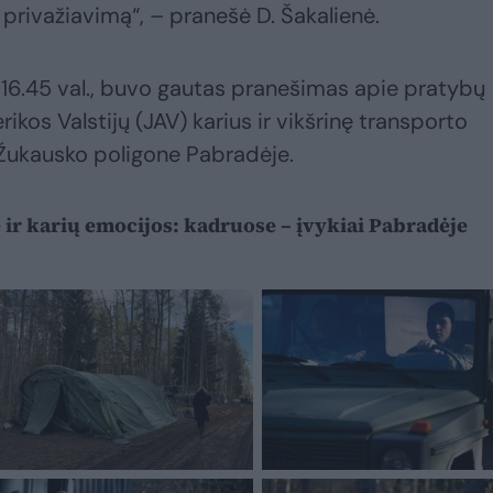
 privažiavimą“, – pranešė D. Šakalienė.
 16.45 val., buvo gautas pranešimas apie pratybų
kos Valstijų (JAV) karius ir vikšrinę transporto
Žukausko poligone Pabradėje.
ė ir karių emocijos: kadruose – įvykiai Pabradėje