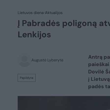
Lietuvos diena
Aktualijos
Į Pabradės poligoną atv
Lenkijos
Antrą par
Augustė Lyberytė
paieškai
Dovilė Š
į Lietuvą
Papildyta
padės t