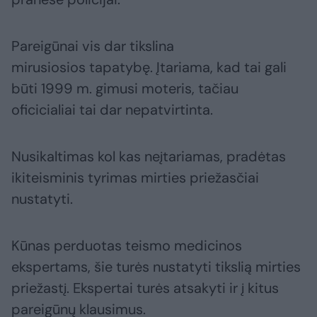
Pareigūnai vis dar tikslina
mirusiosios tapatybę. Įtariama, kad tai gali
būti 1999 m. gimusi moteris, tačiau
oficicialiai tai dar nepatvirtinta.
Nusikaltimas kol kas neįtariamas, pradėtas
ikiteisminis tyrimas mirties priežasčiai
nustatyti.
Kūnas perduotas teismo medicinos
ekspertams, šie turės nustatyti tikslią mirties
priežastį. Ekspertai turės atsakyti ir į kitus
pareigūnų klausimus.