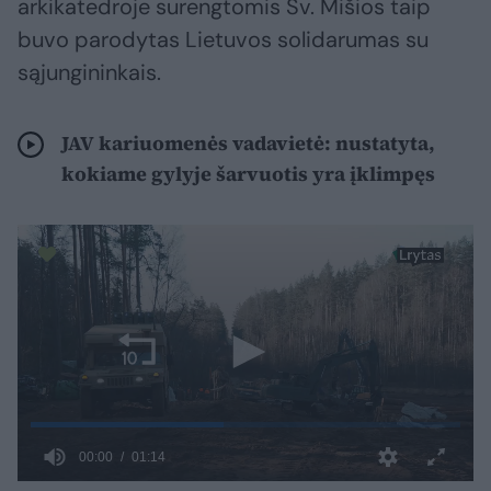
arkikatedroje surengtomis Šv. Mišios taip
buvo parodytas Lietuvos solidarumas su
sąjungininkais.
JAV kariuomenės vadavietė: nustatyta,
kokiame gylyje šarvuotis yra įklimpęs