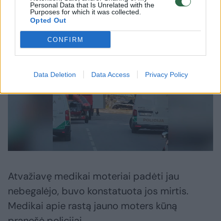
Personal Data that Is Unrelated with the
į tvenkinį įskriejęs automobilis
Purposes for which it was collected.
Opted Out
CONFIRM
Data Deletion
Data Access
Privacy Policy
Atvažiavę medikai moteriai padėti jau
nebegalėjo, buvo konstatuota jos mirtis.
Medikai apie rastą jauno moters kūną
pranešė policijai.