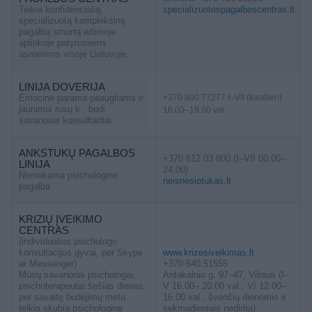
Teikia konfidencialią,
specializuotospagalboscentras.lt
specializuotą kompleksinę
pagalbą smurtą artimoje
aplinkoje patyrusiems
asmenims visoje Lietuvoje.
LINIJA DOVERIJA
Emocinė parama paaugliams ir
+370 800 77277 I–VII (kasdien)
jaunimui rusų k., budi
16.00–19.00 val.
savanoriai konsultantai
ANKSTUKŲ PAGALBOS
+370 612 03 800 (I–VII 00:00–
LINIJA
24:00)
Nemokama psichologinė
neisnesiotukas.lt
pagalba
KRIZIŲ ĮVEIKIMO
CENTRAS
(individualios psichologo
konsultacijos gyvai, per Skype
www.krizesiveikimas.lt
ar Messenger)
+370 640 51555
Mūsų savanoriai psichologai,
Antakalnio g. 97–47, Vilnius (I–
psichoterapeutai šešias dienas
V 16.00– 20.00 val., VI 12.00–
per savaitę budėjimų metu
16.00 val., švenčių dienomis ir
teikia skubią psichologinę
sekmadieniais nedirba)