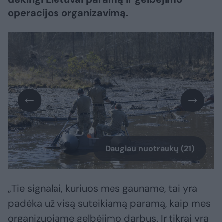
operacijos organizavimą.
Daugiau nuotraukų (21)
„Tie signalai, kuriuos mes gauname, tai yra
padėka už visą suteikiamą paramą, kaip mes
organizuojame gelbėjimo darbus. Ir tikrai yra