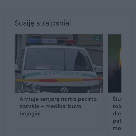
Susiję straipsniai
Alytuje senjorę mirtis pakirto
Šiurpūs 
gatvėje – medikai buvo
toje pači
bejėgiai
dieną ras
paties a
moterys