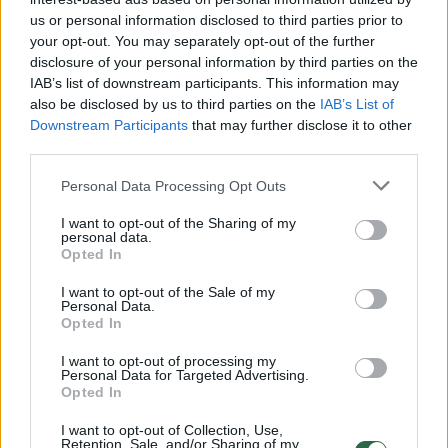
rugpjūčio 7 d. apie 9 val. 10 min. Vilniuje,
us or personal information disclosed to third parties prior to
Sodų g., automobilyje, rastas nenustatytos
your opt-out. You may separately opt-out of the further
disclosure of your personal information by third parties on the
tapatybės apie 25 m. amžiaus mirusios
IAB’s list of downstream participants. This information may
moters kūnas be išorinių smurto požymių.
also be disclosed by us to third parties on the
IAB’s List of
Downstream Participants
that may further disclose it to other
third parties.
Lrytas
žiniomis, kūnas rastas
Personal Data Processing Opt Outs
automobilio „Alfa Romeo“ priekinėje
sėdynėje. Automobilyje nejudančią moterį
I want to opt-out of the Sharing of my
personal data.
pastebėjo praeiviai.
Opted In
I want to opt-out of the Sale of my
Personal Data.
Žmonės kilo įtarimas, kad jaunai moteriai
Opted In
kažkas negerai, todėl jie iškvietė greitosios
I want to opt-out of processing my
Personal Data for Targeted Advertising.
pagalbos medikus.
Opted In
I want to opt-out of Collection, Use,
Pamatykite filmuotą medžiagą: ištrauktas
Retention, Sale, and/or Sharing of my