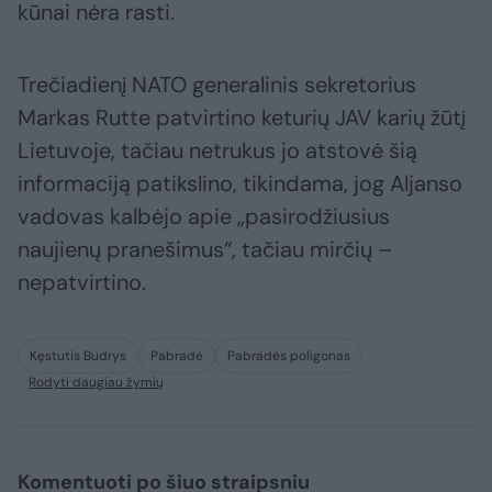
kūnai nėra rasti.
Trečiadienį NATO generalinis sekretorius
Markas Rutte patvirtino keturių JAV karių žūtį
Lietuvoje, tačiau netrukus jo atstovė šią
informaciją patikslino, tikindama, jog Aljanso
vadovas kalbėjo apie „pasirodžiusius
naujienų pranešimus“, tačiau mirčių –
nepatvirtino.
Kęstutis Budrys
Pabradė
Pabradės poligonas
Rodyti daugiau žymių
Komentuoti po šiuo straipsniu