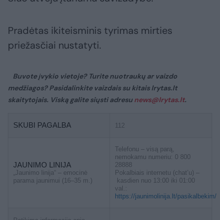
Pradėtas ikiteisminis tyrimas mirties
priežasčiai nustatyti.
Buvote įvykio vietoje? Turite nuotraukų ar vaizdo
medžiagos? Pasidalinkite vaizdais su kitais lrytas.lt
skaitytojais. Viską galite siųsti adresu
news@lrytas.lt
.
SKUBI PAGALBA
112
Telefonu – visą parą,
nemokamu numeriu: 0 800
JAUNIMO LINIJA
28888
„Jaunimo linija“ – emocinė
Pokalbiais internetu (chat’u) –
parama jaunimui (16–35 m.)
kasdien nuo 13:00 iki 01:00
val.:
https://jaunimolinija.lt/pasikalbekim/