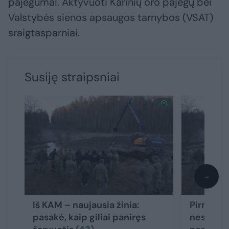
pajėgumai. Aktyvuoti Karinių oro pajėgų bei
Valstybės sienos apsaugos tarnybos (VSAT)
sraigtasparniai.
Susiję straipsniai
→
Iš KAM – naujausia žinia:
Pirmasi
pasakė, kaip giliai paniręs
nesėkmin