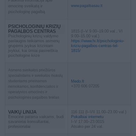
Patikima informacija apie
emocinę sveikatą ir
www.pagalbasau.lt
psichologinę pagalbą
PSICHOLOGINIŲ KRIZIŲ
PAGALBOS CENTRAS
1815 (I–V 9.00–19.00 val., VI
Psichologinių krizių valdymo
9.00–15.00 val.)
paslaugos teikiamos asmenų
https://www.hi.lt/psichologiniu-
grupėms įvykus kriziniam
kriziu-pagalbos-centras-tel-
įvykiui, kai ūmiai pasireiškia
1815/
psichologinė krizė
Asmens sveikatos priežiūros
specialistams ir sveikatos mokslų
studentams prieinamos
Medo.lt
+370 606 07205
nemokamos, konfidencialios ir
operatyvios emocinės ir
psichologinės pagalbos tinklas
VAIKŲ LINIJA
116 111 (I–VII 11.00–23.00 val.)
Emocinė parama vaikams, budi
Pokalbiai internetu
savanoriai konsultantai,
I–V 17.00–23.0015
profesionalai
Atsako per 24 val.