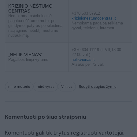
KRIZINIO NĖŠTUMO
CENTRAS
+370 603 57912
Nemokama psichologinė
krizinionestumocentras.lt
pagalba nėštumo metu, po
Nemokama pagalba teikiama
gimdymo, patyrus persileidimą,
gyvai, telefonu, internetu.
naujagimio netektį, nėštumo
nutraukimą.
+370 604 11119 (I–VII,18.00–
„NELIK VIENAS“
22.00 val.)
Pagalbos linija vyrams
nelikvienas.lt
Atsako per 72 val.
mirė moteris
mirė vyras
Vilnius
Rodyti daugiau žymių
Komentuoti po šiuo straipsniu
Komentuoti gali tik Lrytas registruoti vartotojai.