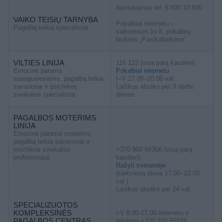
Nemokamas tel. 8 800 10 800
VAIKO TEISIŲ TARNYBA
Pokalbiai internetu –
Pagalbą teikia specialistai
vaikoteises.lrv.lt, pokalbių
laukelis „Pasikalbėkime“
VILTIES LINIJA
116 123 (visą parą kasdien)
Emocinė parama
Pokalbiai internetu
suaugusiesiems, pagalbą teikia
I–V 17.00–20.00 val.
savanoriai ir psichikos
Laiškus atsako per 3 darbo
sveikatos specialistai
dienas
PAGALBOS MOTERIMS
LINIJA
Emocinė parama moterims,
pagalbą teikia savanoriai ir
psichikos sveikatos
+370 800 66366 (visą parą
profesionalai
kasdien)
Rašyti svetainėje
(kiekvieną dieną 17.00–22.00
val.)
Laiškus atsako per 24 val.
SPECIALIZUOTOS
KOMPLEKSINĖS
I-V 8.00-17.00 internetu ir
PAGALBOS CENTRAS
telefonu +370 700 55516