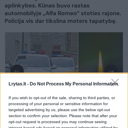
aplinkybes. Kūnas buvo rastas
automobilyje „Alfa Romeo“ stoties rajone.
Policija vis dar tikslina moters tapatybę.
Lrytas.lt -
Do Not Process My Personal Information
If you wish to opt-out of the sale, sharing to third parties, or
Daugiau nuotraukų (1)
processing of your personal or sensitive information for
targeted advertising by us, please use the below opt-out
section to confirm your selection. Please note that after your
Kaip pranešė Vilniaus apskrities VPK,
opt-out request is processed you may continue seeing
interest-based ads based on personal information utilized by