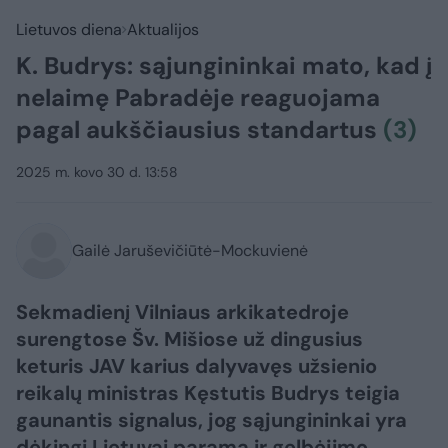
Lietuvos diena
Aktualijos
K. Budrys: sąjungininkai mato, kad į
nelaimę Pabradėje reaguojama
pagal aukščiausius standartus
(3)
2025 m. kovo 30 d. 13:58
Gailė Jaruševičiūtė-Mockuvienė
Sekmadienį Vilniaus arkikatedroje
surengtose Šv. Mišiose už dingusius
keturis JAV karius dalyvavęs užsienio
reikalų ministras Kęstutis Budrys teigia
gaunantis signalus, jog sąjungininkai yra
dėkingi Lietuvai paramą ir gelbėjimo