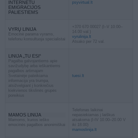
INTERNETU
psyvirtual.lt
EMIGRACIJOS
PALIESTIEMS
+370 670 00027 (I–V 10.00–
VYRŲ LINIJA
14.00 val.)
Emocinė parama vyrams,
vyrulinija.lt
telefonu konsultuoja specialistai
Atsako per 72 val.
LINIJA „TU ESI“
Pagalba galvojantiems apie
savižudybę arba ieškantiems
pagalbos artimajam
Svetainėje pateikiama
tuesi.lt
informacija yra trumpa,
atsižvelgiant į konkrečius
kiekvienos tikslinės grupės
poreikius
Telefonas laikinai
MAMOS LINIJA
nepasiekiamas į laiškus
Mamoms, kurios ieško
atsakoma (I-IV 10.00–20.00 V
emocinės pagalbos anonimiškai
iki 18.00)
mamoslinija.lt