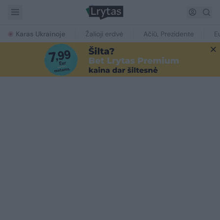
Karas Ukrainoje
Žalioji erdvė
Ačiū, Prezidente
E