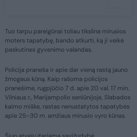
Tuo tarpu pareigūnai toliau tikslina mirusios
moters tapatybę, bando atkurti, ką ji veikė
paskutines gyvenimo valandas.
Policija praneša ir apie dar vieną rastą jauno
žmogaus kūną. Kaip rašoma policijos
pranešime, rugpjūčio 7 d. apie 20 val. 17 min.
Vilniaus r., Marijampolio seniūnijoje, Slabados
kaimo miške, rastas nenustatytos tapatybės
apie 25–30 m. amžiaus mirusio vyro kūnas.
Šiuo atveju įtariama savižudybė.