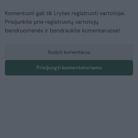
Komentuoti gali tik Lrytas registruoti vartotojai.
Prisijunkite prie registruotų vartotojų
bendruomenės ir bendraukite komentaruose!
Rodyti komentarus
Prisijungti komentatoriams