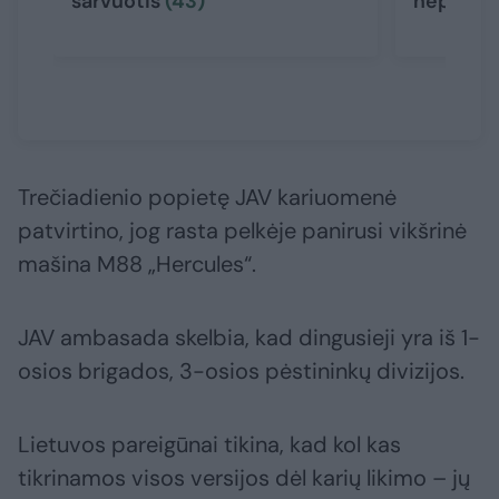
šarvuotis
(43)
nepasie
Trečiadienio popietę JAV kariuomenė
patvirtino, jog rasta pelkėje panirusi vikšrinė
mašina M88 „Hercules“.
JAV ambasada skelbia, kad dingusieji yra iš 1-
osios brigados, 3-osios pėstininkų divizijos.
Lietuvos pareigūnai tikina, kad kol kas
tikrinamos visos versijos dėl karių likimo – jų