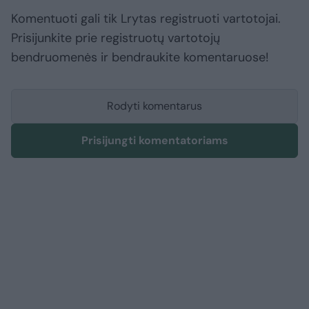
Komentuoti gali tik Lrytas registruoti vartotojai.
Prisijunkite prie registruotų vartotojų
bendruomenės ir bendraukite komentaruose!
Rodyti komentarus
Prisijungti komentatoriams