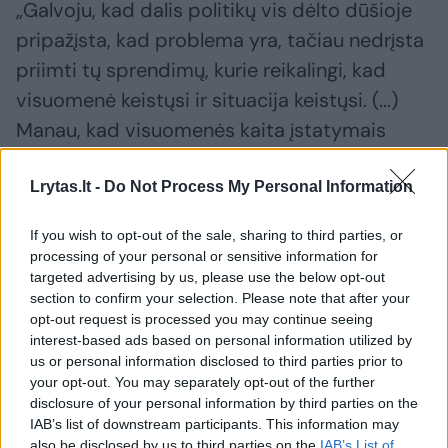
„Galvoju, kad dalis politikų vis dėlto dūšioje
pripažįsta, kad problema yra, tačiau nedrįsta
priimti tų sprendimų, kurie reikalingi, kad
visuomenė keistųsi ir situacija keistųsi. (...)
Manau, kad visuomenės kaita įstatymais
automatiškai neišsprendžiama, tačiau jie
diktuoja tam tikrą toną“, – akcentavo Seime
Lrytas.lt -
Do Not Process My Personal Information
dirbanti konservatorė.
If you wish to opt-out of the sale, sharing to third parties, or
processing of your personal or sensitive information for
targeted advertising by us, please use the below opt-out
section to confirm your selection. Please note that after your
Susiję straipsniai
opt-out request is processed you may continue seeing
interest-based ads based on personal information utilized by
us or personal information disclosed to third parties prior to
your opt-out. You may separately opt-out of the further
disclosure of your personal information by third parties on the
IAB’s list of downstream participants. This information may
also be disclosed by us to third parties on the
IAB’s List of