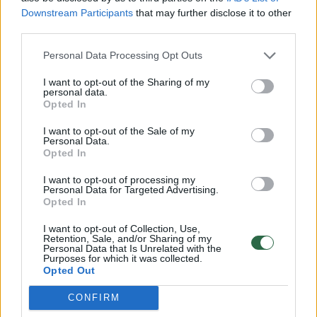
Downstream Participants
that may further disclose it to other
third parties.
→
Personal Data Processing Opt Outs
Prie Seimo – raginimas
20 metų 
I want to opt-out of the Sharing of my
valdžią atsigręžti į LGBT
britas ap
personal data.
Opted In
bendruomenę: „Atleisk,
virsmą p
mama, esu nusikaltėlis 66
traumą r
I want to opt-out of the Sale of my
Personal Data.
šalyse“
(11)
šimtmeč
Opted In
I want to opt-out of processing my
Personal Data for Targeted Advertising.
Opted In
I want to opt-out of Collection, Use,
Jeigu atsiras pakankamai balsų, Civilinės
Retention, Sale, and/or Sharing of my
Personal Data that Is Unrelated with the
sąjungos įstatymas gali būti priimtas
Purposes for which it was collected.
Opted Out
CONFIRM
L. Šedvydžio teigimu, jeigu Seime atsirastų