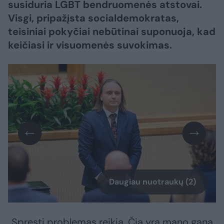
susiduria LGBT bendruomenės atstovai.
Visgi, pripažįsta socialdemokratas,
teisiniai pokyčiai nebūtinai suponuoja, kad
keičiasi ir visuomenės suvokimas.
Daugiau nuotraukų (2)
„Spręsti problemas reikia. Čia yra mano gana