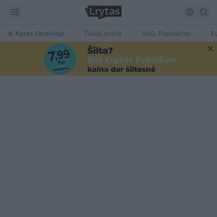
Karas Ukrainoje
Žalioji erdvė
Ačiū, Prezidente
E