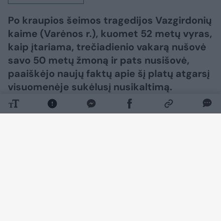
Po kraupios šeimos tragedijos Vazgirdonių
kaime (Varėnos r.), kuomet 52 metų vyras,
kaip įtariama, trečiadienio vakarą nušovė
savo 50 metų žmoną ir pats nusišovė,
paaiškėjo naujų faktų apie šį platų atgarsį
visuomenėje sukėlusį nusikaltimą.