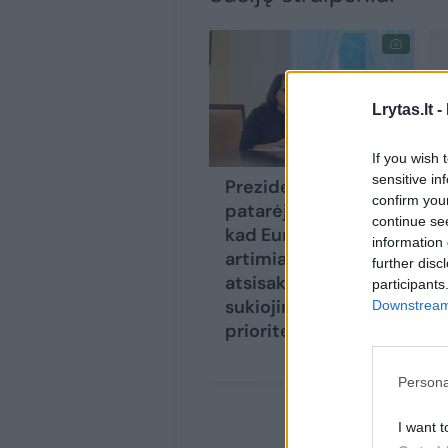
Lrytas.lt -
If you wish 
sensitive in
Prezidento
confirm you
patarėja nemano,
continue se
kad Europos šalys
information 
artimiausiu metu
further disc
atsisakys laiko
participants
sukiojimo: tai nėra
Downstream 
prioritetas
Persona
I want t