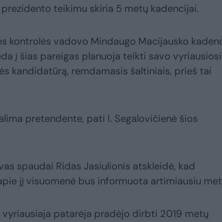
 prezidento teikimu skiria 5 metų kadencijai.
bės kontrolės vadovo Mindaugo Macijausko kadenci
a į šias pareigas planuoja teikti savo vyriausios
ės kandidatūrą, remdamasis šaltiniais, prieš tai
galima pretendente, pati I. Segalovičienė šios
as spaudai Ridas Jasiulionis atskleidė, kad
 apie jį visuomenė bus informuota artimiausiu met
o vyriausiaja patarėja pradėjo dirbti 2019 metų