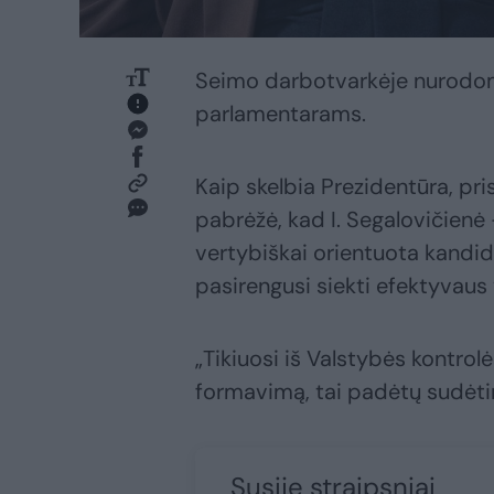
Seimo darbotvarkėje nurodoma
parlamentarams.
Kaip skelbia Prezidentūra, pr
pabrėžė, kad I. Segalovičienė 
vertybiškai orientuota kandid
pasirengusi siekti efektyvaus
„Tikiuosi iš Valstybės kontrol
formavimą, tai padėtų sudėting
Susiję straipsniai