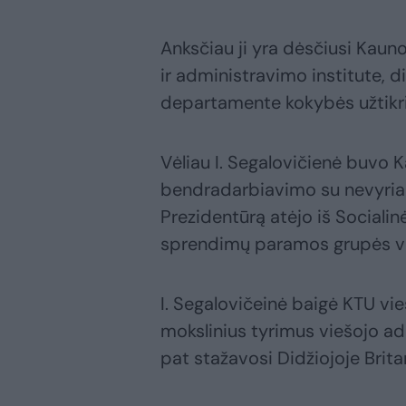
Anksčiau ji yra dėsčiusi Kauno
ir administravimo institute, d
departamente kokybės užtikri
Vėliau I. Segalovičienė buvo K
bendradarbiavimo su nevyriau
Prezidentūrą atėjo iš Socialin
sprendimų paramos grupės v
I. Segalovičeinė baigė KTU vi
mokslinius tyrimus viešojo a
pat stažavosi Didžiojoje Britani