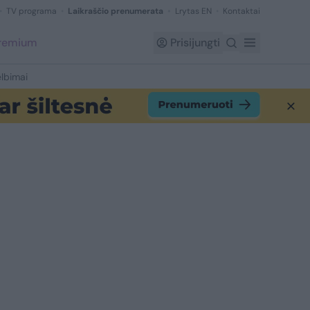
TV programa
Laikraščio prenumerata
Lrytas EN
Kontaktai
Premium
Prisijungti
lbimai