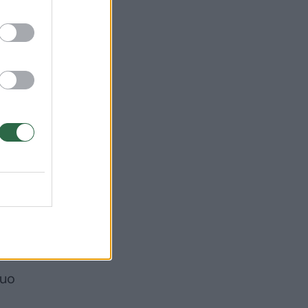
nti
nuo