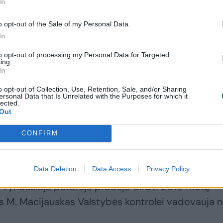
In
o opt-out of the Sale of my Personal Data.
 Valstybės kontrolės rekomendacijų kokybę ir stipri
In
e to neabejotinai galėtų prisidėti ir kryptingos
to opt-out of processing my Personal Data for Targeted
 didžiųjų duomenų, dirbtinio intelekto,
ing.
In
sprendimus.
o opt-out of Collection, Use, Retention, Sale, and/or Sharing
ersonal Data that Is Unrelated with the Purposes for which it
lected.
ė, įsigilinusi į viešojo valdymo stebėsenos ir
Out
 vertingos praktinės patirties, yra tinkamiausia
CONFIRM
 – Prezidentūros pranešime spaudai cituojamas
Data Deletion
Data Access
Privacy Policy
o vyriausiaja patarėja pradėjo dirbti 2019 metų
tis M. Macijauskas Valstybės kontrolei vadovauja 