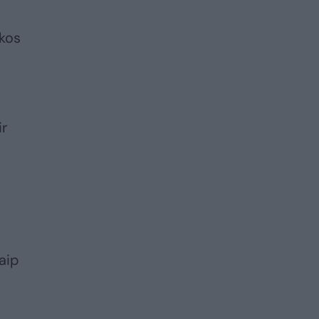
ikos
ir
aip