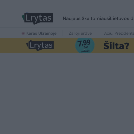
Naujausi
Skaitomiausi
Lietuvos d
Karas Ukrainoje
Žalioji erdvė
Ačiū, Prezident