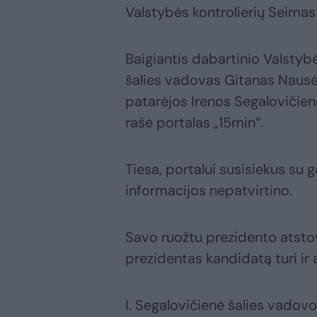
Valstybės kontrolierių Seimas
Baigiantis dabartinio Valsty
šalies vadovas Gitanas Nausėd
patarėjos Irenos Segalovičien
rašė portalas „15min“.
Tiesa, portalui susisiekus su 
informacijos nepatvirtino.
Savo ruožtu prezidento atstov
prezidentas kandidatą turi ir
I. Segalovičienė šalies vadov