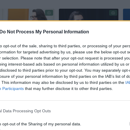
Do Not Process My Personal Information
to opt-out of the sale, sharing to third parties, or processing of your per
formation for targeted advertising by us, please use the below opt-out s
I. Segalovičienė
I. Segalovičienė:
r selection. Please note that after your opt-out request is processed y
apie finansinės
Civilinės sąjungos
eing interest-based ads based on personal information utilized by us or
paramos
įstatymas nėra
disclosed to third parties prior to your opt-out. You may separately opt-
nesulaukusią
pats geriausias
losure of your personal information by third parties on the IAB’s list of
„dronų sienos“
būdas išspręsti
. This information may also be disclosed by us to third parties on the
IA
iniciatyvą:
teisines artimo
Participants
that may further disclose it to other third parties.
nereiškia, kad
ryšio problemas
užsiveria ir kitos
galimybės
l Data Processing Opt Outs
o opt-out of the Sharing of my personal data.