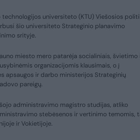
 technologijos universiteto (KTU) Viešosios polit
irbusi šio universiteto Strateginio planavimo
nimo srityje.
auno miesto mero patarėja socialiniais, švietimo 
sybinėmis organizacijomis klausimais, o į
ės apsaugos ir darbo ministerijos Strateginių
adovo pareigų.
ešojo administravimo magistro studijas, atliko
dministravimo stebėsenos ir vertinimo temomis, t
joje ir Vokietijoje.