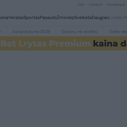
Orai
Lrytas.tv
Horoskopai
iena
Verslas
Sportas
Pasaulis
Žmonės
Sveikata
Daugiau
Lrytas 
e
Europos burės 2026
Gyvenu, ne skrolinu
Darbo ske