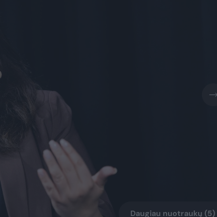
Daugiau nuotraukų (5)