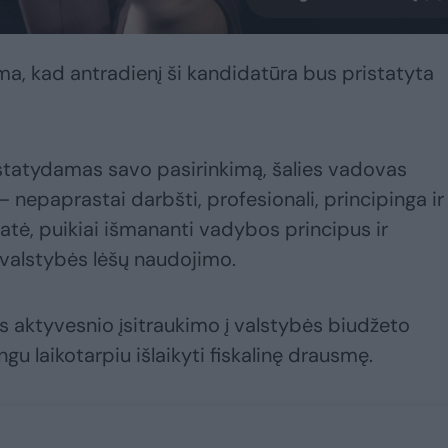
, kad antradienį ši kandidatūra bus pristatyta
istatydamas savo pasirinkimą, šalies vadovas
– nepaprastai darbšti, profesionali, principinga ir
atė, puikiai išmananti vadybos principus ir
 valstybės lėšų naudojimo.
ės aktyvesnio įsitraukimo į valstybės biudžeto
u laikotarpiu išlaikyti fiskalinę drausmę.