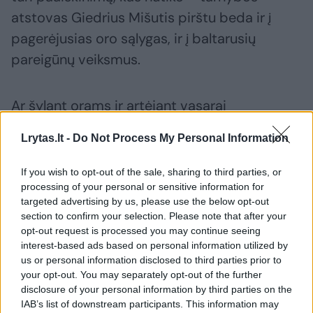
atstovas Giedrius Mišutis pirštu beda ir į
pagerėjusias oro sąlygas, ir į baltarusių
pareigūnų veiksmus.
Ar šylant orams ir artėjant vasarai
pasieniečiai vėl susidurs su rimtais iššūkiais
Lrytas.lt -
Do Not Process My Personal Information
– kol kas neaišku.
If you wish to opt-out of the sale, sharing to third parties, or
processing of your personal or sensitive information for
Jau taip pat galvojama ir apie rudenį, kai visai
targeted advertising by us, please use the below opt-out
šalia Lietuvos sienos vyks nemažai nerimo
section to confirm your selection. Please note that after your
opt-out request is processed you may continue seeing
keliančios pratybos „Zapad“.
interest-based ads based on personal information utilized by
us or personal information disclosed to third parties prior to
your opt-out. You may separately opt-out of the further
Tuo metu politikai ramina – anot jų, Lietuvos
disclosure of your personal information by third parties on the
institucijos pasiruošusios bet kokioms
IAB’s list of downstream participants. This information may