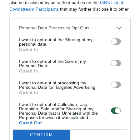
also be disclosed by us to third parties on the
IAB’s List of
provokacijoms, o šių, tikėtina, netolimoje
Downstream Participants
that may further disclose it to other
ateityje bus.
third parties.
Personal Data Processing Opt Outs
„Bet tikrai tarnybos yra pasirengusios, tik
I want to opt-out of the Sharing of my
svarbiausia kažko nepražiūrėti“, – aiškino
personal data.
Opted In
buvusi vidaus reikalų ministrė Agnė Bilotaitė.
I want to opt-out of the Sale of my
Personal Data.
Opted In
I want to opt-out of processing my
Norite skaityti toliau?
Personal Data for Targeted Advertising.
Opted In
Prisijunkite prie mūsų bendruomenės ir tapkite
I want to opt-out of Collection, Use,
Retention, Sale, and/or Sharing of my
prenumeratoriumi
Personal Data that Is Unrelated with the
Purposes for which it was collected.
1
Opted Out
Vos nuo
Eur / mėn.
CONFIRM