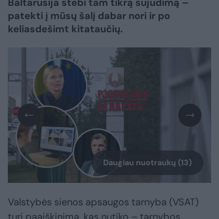
Baltarusija stebi tam tikrą sujudimą –
patekti į mūsų šalį dabar nori ir po
keliasdešimt kitataučių.
Daugiau nuotraukų (13)
Valstybės sienos apsaugos tarnyba (VSAT)
turi paaiškinimą, kas nutiko – tarnybos