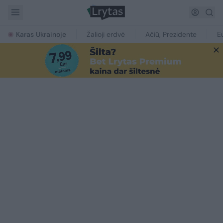
Karas Ukrainoje
Žalioji erdvė
Ačiū, Prezidente
E