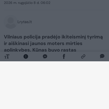
2026 m. rugpjūčio 8 d. 06:02
Lrytas.lt
Vilniaus policija pradėjo ikiteisminį tyrimą
ir aiškinasi jaunos moters mirties
aplinkybes. Kūnas buvo rastas
automobilyje „Alfa Romeo“ stoties rajone.
Policija vis dar tikslina moters tapatybę.