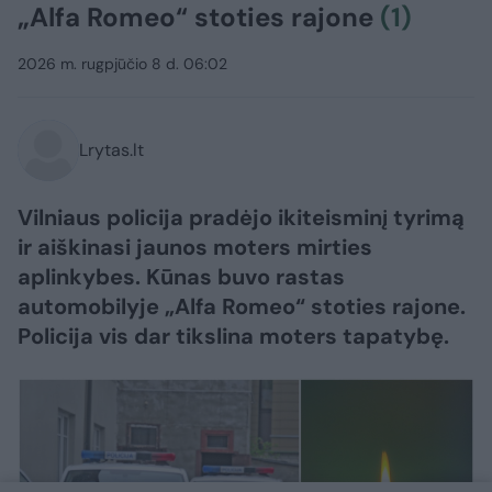
„Alfa Romeo“ stoties rajone
(1)
2026 m. rugpjūčio 8 d. 06:02
Lrytas.lt
Vilniaus policija pradėjo ikiteisminį tyrimą
ir aiškinasi jaunos moters mirties
aplinkybes. Kūnas buvo rastas
automobilyje „Alfa Romeo“ stoties rajone.
Policija vis dar tikslina moters tapatybę.