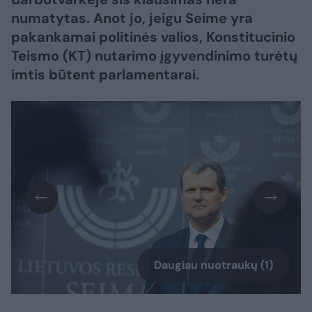
numatytas. Anot jo, jeigu Seime yra
pakankamai politinės valios, Konstitucinio
Teismo (KT) nutarimo įgyvendinimo turėtų
imtis būtent parlamentarai.
Daugiau nuotraukų (1)