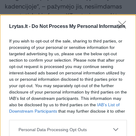
kadencijoje“, – pažymėjo jis, nesiimdamas
svarstyti, kokia forma KT nutarimas galėtų
būti įgyvendintas.
Lrytas.lt -
Do Not Process My Personal Information
If you wish to opt-out of the sale, sharing to third parties, or
ELTA primena, kad Konstitucinis Teismas
processing of your personal or sensitive information for
ketvirtadienį paskelbė, kad tai, jog Lietuvoje
targeted advertising by us, please use the below opt-out
section to confirm your selection. Please note that after your
nėra įteisinta partnerystė tarp tos pačios
opt-out request is processed you may continue seeing
lyties asmenų, prieštarauja pagrindiniam
interest-based ads based on personal information utilized by
us or personal information disclosed to third parties prior to
valstybės įstatymui.
your opt-out. You may separately opt-out of the further
disclosure of your personal information by third parties on the
IAB’s list of downstream participants. This information may
also be disclosed by us to third parties on the
IAB’s List of
Susiję straipsniai
Downstream Participants
that may further disclose it to other
third parties.
Personal Data Processing Opt Outs