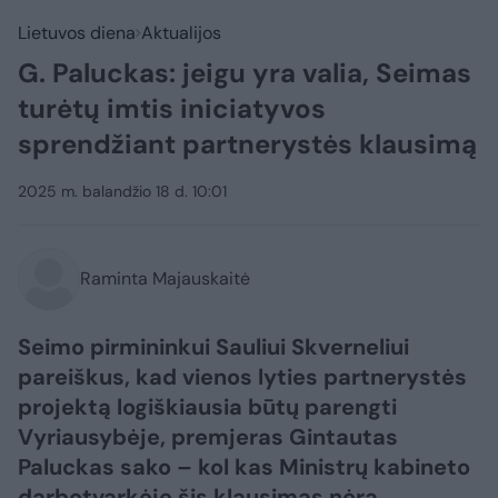
Lietuvos diena
Aktualijos
G. Paluckas: jeigu yra valia, Seimas
turėtų imtis iniciatyvos
sprendžiant partnerystės klausimą
2025 m. balandžio 18 d. 10:01
Raminta Majauskaitė
Seimo pirmininkui Sauliui Skverneliui
pareiškus, kad vienos lyties partnerystės
projektą logiškiausia būtų parengti
Vyriausybėje, premjeras Gintautas
Paluckas sako – kol kas Ministrų kabineto
darbotvarkėje šis klausimas nėra