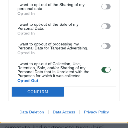
I want to opt-out of the Sharing of my
personal data.
Opted In
I want to opt-out of the Sale of my
→
Personal Data.
Opted In
A. Veryga – apie
G. Nausė
I want to opt-out of processing my
Personal Data for Targeted Advertising.
Konstitucinio Teismo
sprendim
Opted In
sprendimą: žaidžia pavojingą
įstatymas
I want to opt-out of Collection, Use,
žaidimą
konsens
Retention, Sale, and/or Sharing of my
Personal Data that Is Unrelated with the
Purposes for which it was collected.
Opted Out
CONFIRM
Šiuo metu Civiliniame kodekse įtvirtintas
bendro gyvenimo nesudarius santuokos
Data Deletion
Data Access
Privacy Policy
(partnerystės) institutas, tačiau kartu
numatyta, kad partnerystė turėtų būti