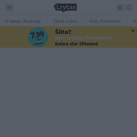
Karas Ukrainoje
Žalioji erdvė
Ačiū, Prezidente
E