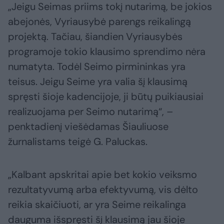
„Jeigu Seimas priims tokį nutarimą, be jokios
abejonės, Vyriausybė parengs reikalingą
projektą. Tačiau, šiandien Vyriausybės
programoje tokio klausimo sprendimo nėra
numatyta. Todėl Seimo pirmininkas yra
teisus. Jeigu Seime yra valia šį klausimą
spręsti šioje kadencijoje, ji būtų puikiausiai
realizuojama per Seimo nutarimą“, –
penktadienį viešėdamas Šiauliuose
žurnalistams teigė G. Paluckas.
„Kalbant apskritai apie bet kokio veiksmo
rezultatyvumą arba efektyvumą, vis dėlto
reikia skaičiuoti, ar yra Seime reikalinga
dauguma išspręsti šį klausimą jau šioje